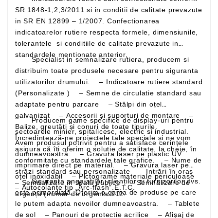
SR 1848-1,2,3/2011 si in conditii de calitate prevazute
in SR EN 12899 – 1/2007. Confectionarea
indicatoarelor rutiere respecta formele, dimensiunile,
tolerantele si conditiile de calitate prevazute in
standardele mentionate anterior,
Specialist in semnalizare rutiera, producem si
distribuim toate produsele necesare pentru siguranta
utilizatorilor drumului. – Indicatoare rutiere standard
(Personalizate ) – Semne de circulatie standard sau
adaptate pentru parcare – Stâlpi din oțel
galvanizat – Accesorii și suporturi de montare –
Producem game specifice de display-uri pentru
Balize, greutăți și conuri de toate tipurile.
sectoarele minier, spitalicesc, electric si industrial.
Încredințează-ne proiectele tale speciale și ne vom
Avem produsul potrivit pentru a satisface cerințele
asigura că îți oferim o soluție de calitate, la cheie, în
dumneavoastră: – Gravura laser pe plastic UV
conformitate cu standardele tale grafice. – Nume de
imprimare direct pe material. – Gravura laser pe
străzi standard sau personalizate – Intrări în oraș
oțel inoxidabil – Pictograme materiale periculoase
Siguranța angajaților, clienților și furnizorilor dvs.
– Semnalizare in spatii publice – Semnalizare de
– Autocolante tip „Arc-flash”.E.T.C.
este primordială. Oferim o gama de produse pe care
urgență (număr de urgenta 112.
le putem adapta nevoilor dumneavoastra. – Tablete
de sol – Panouri de protectie acrilice – Afișaj de