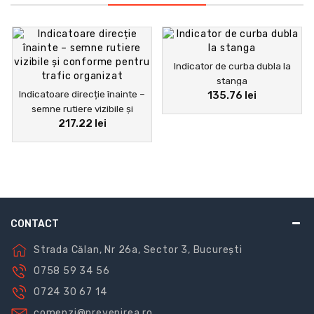
sunt formate din instalatori competenți și calificați
pentru toate tipurile de lucrări. Ca parte a certificării
noastre ISO 9001, serviciile noastre de instalare de
semnalizare verticală sunt guvernate de proceduri de
Indicator de curba dubla la
calitate pentru a garanta instalarea conform regulilor
stanga
tehnicii și în conformitate cu cerințele de
Indicatoare direcție înainte –
135.76 lei
semne rutiere vizibile și
reglementare..
217.22 lei
conforme pentru trafic
organizat
CONTACT
Strada Călan, Nr 26a, Sector 3, București
0758 59 34 56
0724 30 67 14
comenzi@prevenirea.ro