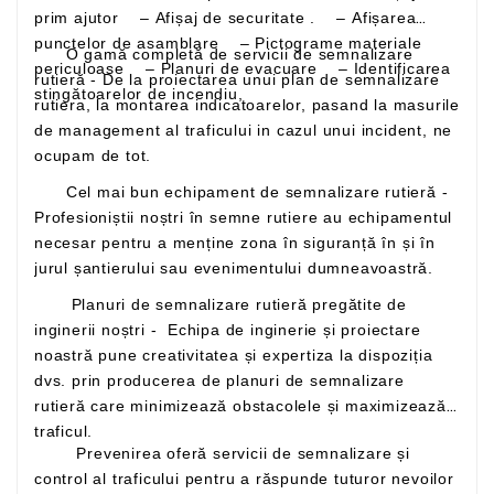
prim ajutor – Afișaj de securitate . – Afișarea
punctelor de asamblare – Pictograme materiale
O gamă completă de servicii de semnalizare
periculoase – Planuri de evacuare – Identificarea
rutieră - De la proiectarea unui plan de semnalizare
stingătoarelor de incendiu,
rutiera, la montarea indicatoarelor, pasand la masurile
de management al traficului in cazul unui incident, ne
ocupam de tot.
Cel mai bun echipament de semnalizare rutieră -
Profesioniștii noștri în semne rutiere au echipamentul
necesar pentru a menține zona în siguranță în și în
jurul șantierului sau evenimentului dumneavoastră.
Planuri de semnalizare rutieră pregătite de
inginerii noștri - Echipa de inginerie și proiectare
noastră pune creativitatea și expertiza la dispoziția
dvs. prin producerea de planuri de semnalizare
rutieră care minimizează obstacolele și maximizează
traficul.
Prevenirea oferă servicii de semnalizare și
control al traficului pentru a răspunde tuturor nevoilor