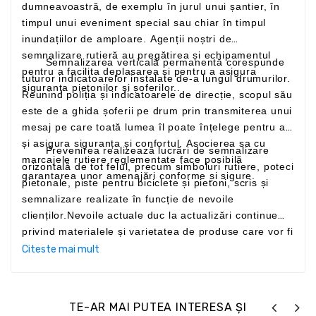
dumneavoastră, de exemplu în jurul unui șantier, în
timpul unui eveniment special sau chiar în timpul
inundațiilor de amploare. Agenții noștri de
semnalizare rutieră au pregătirea și echipamentul
Semnalizarea verticală permanentă corespunde
pentru a facilita deplasarea și pentru a asigura
tuturor indicatoarelor instalate de-a lungul drumurilor.
siguranța pietonilor și șoferilor..
Reunind poliția și indicatoarele de direcție, scopul său
este de a ghida șoferii pe drum prin transmiterea unui
mesaj pe care toată lumea îl poate înțelege pentru a-
și asigura siguranța și confortul. Asocierea sa cu
Prevenirea realizează lucrări de semnalizare
marcajele rutiere reglementate face posibilă
orizontală de tot felul, precum simboluri rutiere, poteci
garantarea unor amenajări conforme și sigure.
pietonale, piste pentru biciclete și pietoni, scris și
semnalizare realizate în funcție de nevoile
clienților.Nevoile actuale duc la actualizări continue
privind materialele și varietatea de produse care vor fi
utilizate pentru a crea noi tipuri de intervenții potrivite
Citeste mai mult
atât pentru administrațiile publice, cât și pentru clienții
privați
www.prevenirea.ro
De la
instalarea unui simplu semn de poliție până la
TE-AR MAI PUTEA INTERESA ȘI
instalarea unui portal de autostradă, echipele noastre