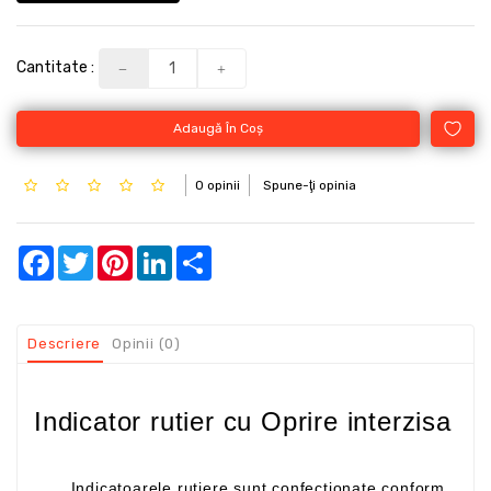
Cantitate :
Adaugă În Coş
0 opinii
Spune-ţi opinia
Facebook
Twitter
Pinterest
LinkedIn
Share
Descriere
Opinii (0)
Indicator rutier cu Oprire interzisa
Indicatoarele rutiere sunt confectionate conform