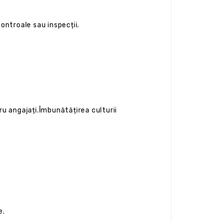
controale sau inspecții.
u angajați.Îmbunătățirea culturii
e.