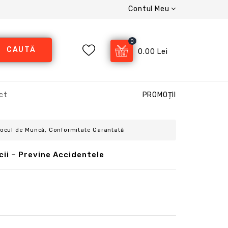
Contul Meu
0
CAUTĂ
0.00 Lei
ct
PROMOȚII
 Locul de Muncă, Conformitate Garantată
cii – Previne Accidentele