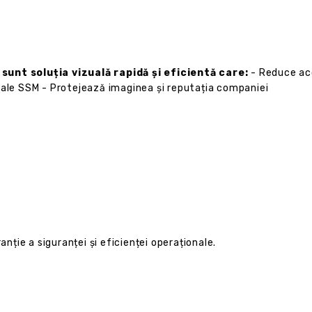
sunt soluția vizuală rapidă și eficientă care:
- Reduce ac
gale SSM - Protejează imaginea și reputația companiei
anție a siguranței și eficienței operaționale.