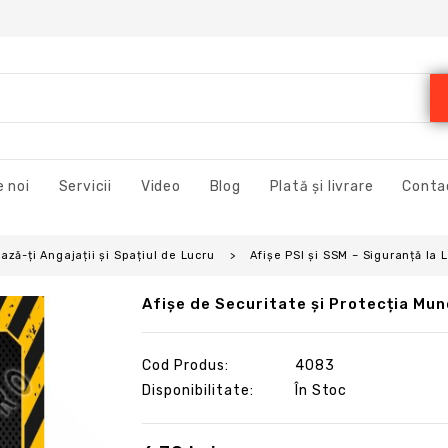
 noi
Servicii
Video
Blog
Plată și livrare
Conta
ză-ți Angajații și Spațiul de Lucru
Afișe PSI și SSM – Siguranță la
Afișe de Securitate și Protecția Mun
Cod Produs:
4083
Disponibilitate:
În Stoc