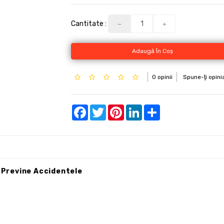
Cantitate :
Adaugă În Coş
0 opinii
Spune-ţi opini
Facebook
Twitter
Pinterest
LinkedIn
Share
– Previne Accidentele