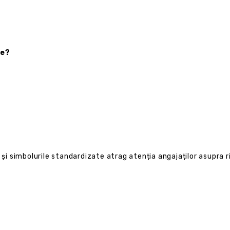
te?
și simbolurile standardizate atrag atenția angajaților asupra ri