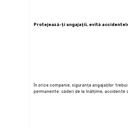
Protejează-ți angajații, evită accidentele
În orice companie, siguranța angajaților trebuie
permanente: căderi de la înălțime, accidente c