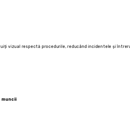
ruiți vizual respectă procedurile, reducând incidentele și întrer
a muncii