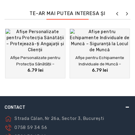
TE-AR MAI PUTEA INTERESA ȘI
Afișe Personalizate pentru
Afișe pentru Echipamente
Protecția Sănătății –
Individuale de Muncă –
6.79 lei
6.79 lei
Protejează-ți Angajații și
Siguranță la Locul de Muncă
Clienții
CONTACT
Strada Călan, Nr 26a, Sector 3, București
0758 59 34 56