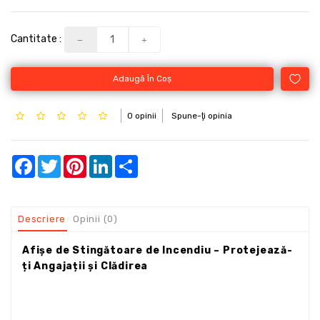
Cantitate :
Adaugă În Coş
0 opinii
Spune-ţi opinia
Facebook
Twitter
Pinterest
LinkedIn
Share
Descriere
Opinii (0)
Afișe de Stingătoare de Incendiu – Protejează-
ți Angajații și Clădirea