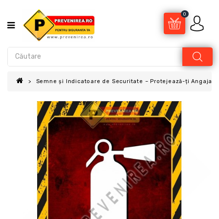
0
Semne și Indicatoare de Securitate – Protejează-ți Angajații