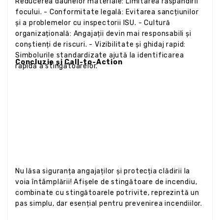
Reducerea daunelor materiale: Limitarea răspândirii
focului. - Conformitate legală: Evitarea sancțiunilor
și a problemelor cu inspectorii ISU. - Cultură
organizațională: Angajații devin mai responsabili și
conștienți de riscuri. - Vizibilitate și ghidaj rapid:
Simbolurile standardizate ajută la identificarea
Concluzie și Call-to-Action
rapidă a stingătoarelor.
Nu lăsa siguranța angajaților și protecția clădirii la
voia întâmplării! Afișele de stingătoare de incendiu,
combinate cu stingătoarele potrivite, reprezintă un
pas simplu, dar esențial pentru prevenirea incendiilor.