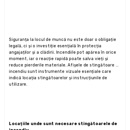
Siguranța la locul de muncă nu este doar o obligație
legală, ci și o investiție esențială în protecția
angajaților și a clădirii. Incendiile pot apărea în orice
moment, iar o reacție rapidă poate salva vieți și
reduce pierderile materiale. Afișele de stingătoare de
incendiu sunt instrumente vizuale esențiale care
indică locația stingătoarelor și instrucțiunile de
utilizare.
Locațiile unde sunt necesare stingătoarele de