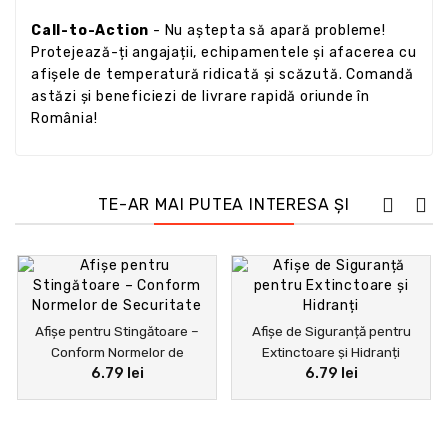
Call-to-Action
- Nu aștepta să apară probleme!
Protejează-ți angajații, echipamentele și afacerea cu
afișele de temperatură ridicată și scăzută. Comandă
astăzi și beneficiezi de livrare rapidă oriunde în
România!
TE-AR MAI PUTEA INTERESA ȘI
Afișe pentru Stingătoare –
Afișe de Siguranță pentru
Conform Normelor de
Extinctoare și Hidranți
6.79 lei
6.79 lei
Securitate