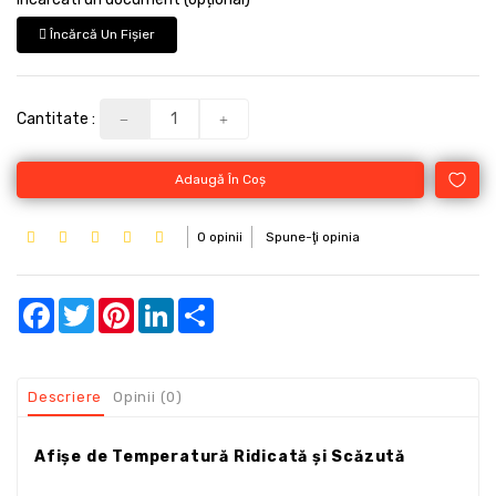
Încărcă Un Fişier
Cantitate :
Adaugă În Coş
0 opinii
Spune-ţi opinia
Facebook
Twitter
Pinterest
LinkedIn
Share
Descriere
Opinii (0)
Afișe de Temperatură Ridicată și Scăzută