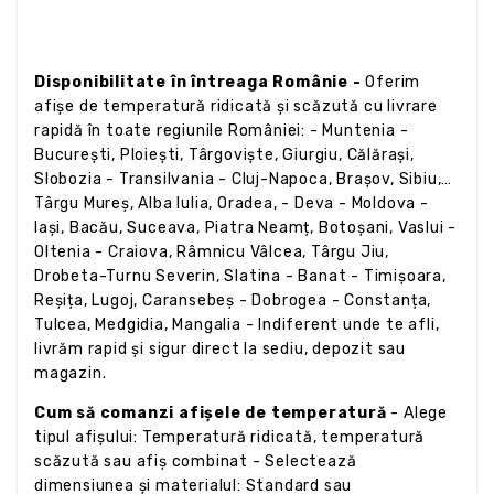
Disponibilitate în întreaga Românie -
Oferim
afișe de temperatură ridicată și scăzută cu livrare
rapidă în toate regiunile României: - Muntenia -
București, Ploiești, Târgoviște, Giurgiu, Călărași,
Slobozia - Transilvania - Cluj-Napoca, Brașov, Sibiu,
Târgu Mureș, Alba Iulia, Oradea, - Deva - Moldova -
Iași, Bacău, Suceava, Piatra Neamț, Botoșani, Vaslui -
Oltenia - Craiova, Râmnicu Vâlcea, Târgu Jiu,
Drobeta-Turnu Severin, Slatina - Banat - Timișoara,
Reșița, Lugoj, Caransebeș - Dobrogea - Constanța,
Tulcea, Medgidia, Mangalia - Indiferent unde te afli,
livrăm rapid și sigur direct la sediu, depozit sau
magazin.
Cum să comanzi afișele de temperatură
- Alege
tipul afișului: Temperatură ridicată, temperatură
scăzută sau afiș combinat - Selectează
dimensiunea și materialul: Standard sau