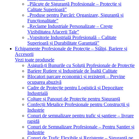
„Plăcuțe de Siguranță Profesionale – Protecție și
Calitate Superioară”
„Produse pentru Parcări: Organizare, Siguranță și
Funcționalitate”
„Reclame Industriale Personalizate – Crește
Vizibilitatea Afacerii Tale”
„Vopsitorie Industrială Profesională – Calitate
Superioară și Durabilitate Garantată”
Echipamente Profesionale de Protecție – Stâlpi, Bariere și
Accesorii
Vezi toate produsele
Asigură-ți Bunurile cu Soluții Profesionale de Protecție
Bariere Rutiere și Industriale de Înaltă Calitate
Blocatori parcare economici și rezistenți – Previne
ocuparea abuzivă
Cadre de Protecție pentru Logistică și Depozitare
Industrială
Colțare și Panouri de Protecție pentru Siguranță
Confecții Metalice Profesionale pentru Construcții și
Industrie
Conuri de semnalizare pentru trafic și șantiere – livrare
rapidă
Conuri de Semnalizare Profesionale – Pentru Șantier și
Industrie
Conuri de Trafic Flexibile și Rezistente – Siguranță pe