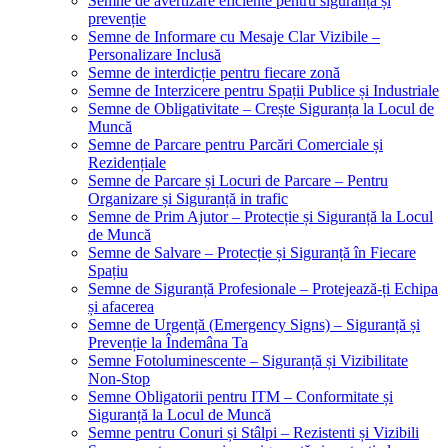
Semne de avertizare eficiente pentru siguranță și
prevenție
Semne de Informare cu Mesaje Clar Vizibile –
Personalizare Inclusă
Semne de interdicție pentru fiecare zonă
Semne de Interzicere pentru Spații Publice și Industriale
Semne de Obligativitate – Crește Siguranța la Locul de
Muncă
Semne de Parcare pentru Parcări Comerciale și
Rezidențiale
Semne de Parcare și Locuri de Parcare – Pentru
Organizare și Siguranță in trafic
Semne de Prim Ajutor – Protecție și Siguranță la Locul
de Muncă
Semne de Salvare – Protecție și Siguranță în Fiecare
Spațiu
Semne de Siguranță Profesionale – Protejează-ți Echipa
și afacerea
Semne de Urgență (Emergency Signs) – Siguranță și
Prevenție la Îndemâna Ta
Semne Fotoluminescente – Siguranță și Vizibilitate
Non-Stop
Semne Obligatorii pentru ITM – Conformitate și
Siguranță la Locul de Muncă
Semne pentru Conuri și Stâlpi – Rezistenti și Vizibili