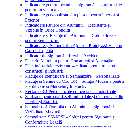
Indicatoare pentru incendiu – siguranță și conformitate
pentru prevenirea ta
Indicatoare personalizate din plastic pentru Interior și
Exterior
Indicatoare Rutiere din Aluminiu – Rezistente și
Vizibile în Orice Condiții
Indicatoare și Plăcuțe din Aluminiu – Soluția Ideală
pentru Semnalizare
Indicatoare și Semne Prim Ajutor – Protejează Viața în
Caz de Urgență
Indicator de Siguranță – Previne Accidente
Plăci de Aluminiu pentru Construcții și Amenajări
Plăci industriale rezistente – calitate premium pentru
construcții și industrie
Plăcuțe de Identificare și Semnalizare – Personalizate
Plăcuțe și Semne cu Cod QR – Soluția Modernă pentru
Identificare și Marketing Interactiv
Reclame 3D Personalizate comerciale si industriale
Sabloane pentru pardoseli Industriale și Comerciale din
Interior și Exterior
Semnalistică Durabilă din Aluminiu – Siguranță și
Vizibilitate Maximă
Semnalizare SSM/PSI – Soluții pentru Siguranță și
Conformitate Legală