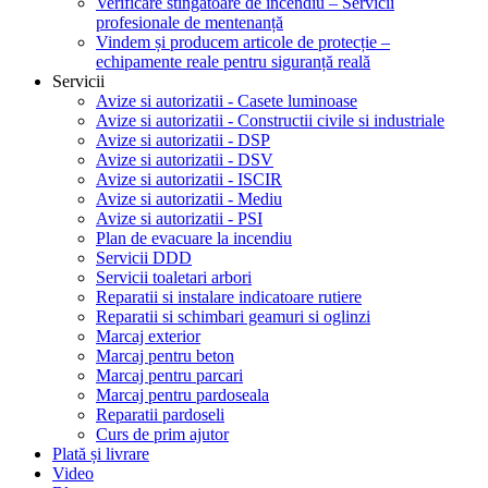
Verificare stingătoare de incendiu – Servicii
profesionale de mentenanță
Vindem și producem articole de protecție –
echipamente reale pentru siguranță reală
Servicii
Avize si autorizatii - Casete luminoase
Avize si autorizatii - Constructii civile si industriale
Avize si autorizatii - DSP
Avize si autorizatii - DSV
Avize si autorizatii - ISCIR
Avize si autorizatii - Mediu
Avize si autorizatii - PSI
Plan de evacuare la incendiu
Servicii DDD
Servicii toaletari arbori
Reparatii si instalare indicatoare rutiere
Reparatii si schimbari geamuri si oglinzi
Marcaj exterior
Marcaj pentru beton
Marcaj pentru parcari
Marcaj pentru pardoseala
Reparatii pardoseli
Curs de prim ajutor
Plată și livrare
Video