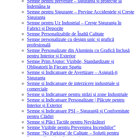
Semne pentru prevenire – siguranță și protecție la
îndemâna ta
Semne pentru Siguranțe – Previne Accidentele și Crește
Siguranța
Semne pentru Uz Industrial – Crește Siguranța în
Fabrici și Depozite
Semne Personalizabile de Înaltă Calitate
Semne personalizate cu design unic și grafică
profesională
Semne Personalizate din Aluminiu cu Grafică Inclusă
pentru Interior și Exterior
Semne Prim Ajutor: Vizibile, Standardizate și
Obligatorii în Fiecare Spațiu
Semne și Indicatoare de Avertizare – Asigură-ți
Siguranța
Semne si Indicatoare de interzicere industriale si
comerciale
Semne şi Indicatoare pentru străzi şi zone Industriale
Semne si Indicatoare Personalizate | Plăcuțe pentru
Interior și Exterior
Semne și Indicatoare PSI – Siguranță și Conformitate
pentru Clădiri
Semne și Plăci Tactile pentru Nevăzători
Semne Vizibile pentru Prevenirea Incendiilor”
Semne ‘No Parking’ de Calitate – Soluții pentru