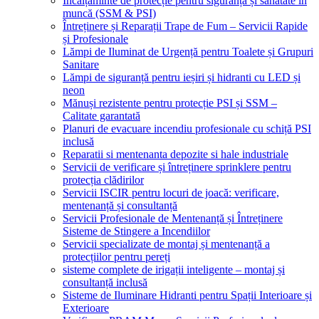
Încălțăminte de protecție pentru siguranță și sănătate în
muncă (SSM & PSI)
Întreținere și Reparații Trape de Fum – Servicii Rapide
și Profesionale
Lămpi de Iluminat de Urgență pentru Toalete și Grupuri
Sanitare
Lămpi de siguranță pentru ieșiri și hidranti cu LED și
neon
Mănuși rezistente pentru protecție PSI și SSM –
Calitate garantată
Planuri de evacuare incendiu profesionale cu schiță PSI
inclusă
Reparatii si mentenanta depozite si hale industriale
Servicii de verificare și întreținere sprinklere pentru
protecția clădirilor
Servicii ISCIR pentru locuri de joacă: verificare,
mentenanță și consultanță
Servicii Profesionale de Mentenanță și Întreținere
Sisteme de Stingere a Incendiilor
Servicii specializate de montaj și mentenanță a
protecțiilor pentru pereți
sisteme complete de irigații inteligente – montaj și
consultanță inclusă
Sisteme de Iluminare Hidranti pentru Spații Interioare și
Exterioare