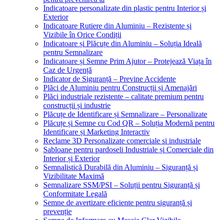
Indicatoare personalizate din plastic pentru Interior și
Exterior
Indicatoare Rutiere din Aluminiu – Rezistente și
Vizibile în Orice Condiții
Indicatoare și Plăcuțe din Aluminiu – Soluția Ideală
pentru Semnalizare
Indicatoare și Semne Prim Ajutor – Protejează Viața în
Caz de Urgență
Indicator de Siguranță – Previne Accidente
Plăci de Aluminiu pentru Construcții și Amenajări
Plăci industriale rezistente – calitate premium pentru
construcții și industrie
Plăcuțe de Identificare și Semnalizare – Personalizate
Plăcuțe și Semne cu Cod QR – Soluția Modernă pentru
Identificare și Marketing Interactiv
Reclame 3D Personalizate comerciale si industriale
Sabloane pentru pardoseli Industriale și Comerciale din
Interior și Exterior
Semnalistică Durabilă din Aluminiu – Siguranță și
Vizibilitate Maximă
Semnalizare SSM/PSI – Soluții pentru Siguranță și
Conformitate Legală
Semne de avertizare eficiente pentru siguranță și
prevenție