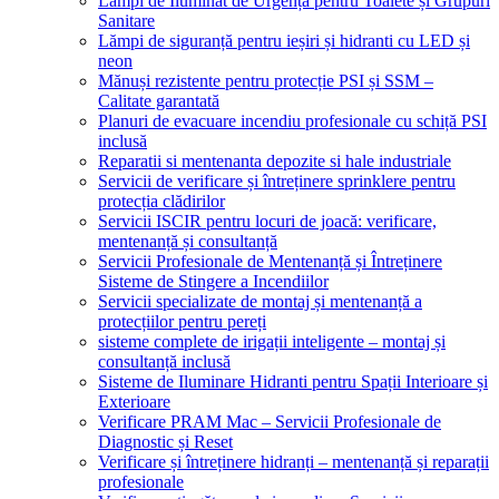
Lămpi de Iluminat de Urgență pentru Toalete și Grupuri
Sanitare
Lămpi de siguranță pentru ieșiri și hidranti cu LED și
neon
Mănuși rezistente pentru protecție PSI și SSM –
Calitate garantată
Planuri de evacuare incendiu profesionale cu schiță PSI
inclusă
Reparatii si mentenanta depozite si hale industriale
Servicii de verificare și întreținere sprinklere pentru
protecția clădirilor
Servicii ISCIR pentru locuri de joacă: verificare,
mentenanță și consultanță
Servicii Profesionale de Mentenanță și Întreținere
Sisteme de Stingere a Incendiilor
Servicii specializate de montaj și mentenanță a
protecțiilor pentru pereți
sisteme complete de irigații inteligente – montaj și
consultanță inclusă
Sisteme de Iluminare Hidranti pentru Spații Interioare și
Exterioare
Verificare PRAM Mac – Servicii Profesionale de
Diagnostic și Reset
Verificare și întreținere hidranți – mentenanță și reparații
profesionale