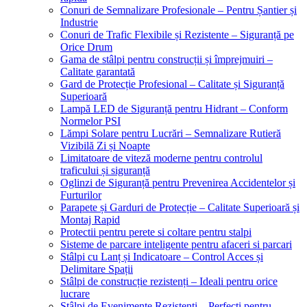
Conuri de Semnalizare Profesionale – Pentru Șantier și
Industrie
Conuri de Trafic Flexibile și Rezistente – Siguranță pe
Orice Drum
Gama de stâlpi pentru construcții și împrejmuiri –
Calitate garantată
Gard de Protecție Profesional – Calitate și Siguranță
Superioară
Lampă LED de Siguranță pentru Hidrant – Conform
Normelor PSI
Lămpi Solare pentru Lucrări – Semnalizare Rutieră
Vizibilă Zi și Noapte
Limitatoare de viteză moderne pentru controlul
traficului și siguranță
Oglinzi de Siguranță pentru Prevenirea Accidentelor și
Furturilor
Parapete și Garduri de Protecție – Calitate Superioară și
Montaj Rapid
Protectii pentru perete si coltare pentru stalpi
Sisteme de parcare inteligente pentru afaceri si parcari
Stâlpi cu Lanț și Indicatoare – Control Acces și
Delimitare Spații
Stâlpi de construcție rezistenți – Ideali pentru orice
lucrare
Stâlpi de Evenimente Rezistenți – Perfecți pentru