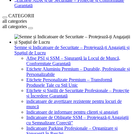
„Etichete ADR și de Securitate – Protecție și Conformitate
Garantată
CATEGORII
all categories
all categories
Semne și Indicatoare de Securitate – Protejează-ți Angajații și
Spațiul de Lucru
Afișe PSI și SSM – Siguranță la Locul de Muncă,
Conformitate Garantată
Etichete Aluminiu Premium – Durabile, Profesionale și
Personalizabile
Etichete Personalizate Premium – Transformă
Produsele Tale cu Stil Unic
Etichete și Sigilii de Securitate Profesionale – Protecție
și Încredere Garantată
indicatoare de avertizare rezistente pentru locuri de
muncă
Indicatoare de informare pentru clienți și angajați
Indicatoare de Obligație SSM – Protejează-ți Angajații
cu Semnalizare Corectă”
Indicatoare Parking Profesionale – Organizare și
Siguranță în Parcări