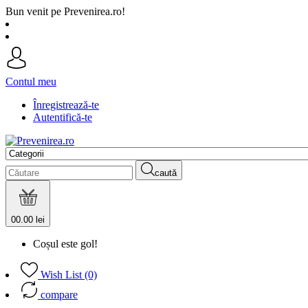
Bun venit pe Prevenirea.ro!
Contul meu
Înregistrează-te
Autentifică-te
caută
0
0.00 lei
Coșul este gol!
Wish List (0)
compare