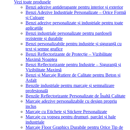
Vezi toate produsele
Benzi adezive antiderapante pentru interior și exterior
Benzi Adezive Industriale Personalizate – Orice Formă
și Culoare
Benzi adezive personalizate și industriale pentru toate
aplicațiile
Benzi industriale personalizate pentru pardoseli
rezistente și durabile
Benzi personalizabile pentru industrie și siguranță cu
text și semne grafice
Benzi Reflectorizante de Protecție – Vizibilitate
Maximă Noaptea
Benzi Reflectorizante pentru Industrie – Siguranță și
Vizibilitate Maximă
Benzi și Marcaje Rutiere de Calitate pentru Beton și
Asfalt
Benzile industriale pentru marcaje și semnalizare
profesională
Benzile Reflectorizante Personalizate de Înaltă Calitate
Marcaje adezive personalizabile cu design propriu
inclus
Marcaje cu Etichete și Stickere Personalizate
Marcaje cu vopsea pentru drumuri, parcări și hale
industriale
Marcaje Floor Graphics Durabile pentru Orice Tip de