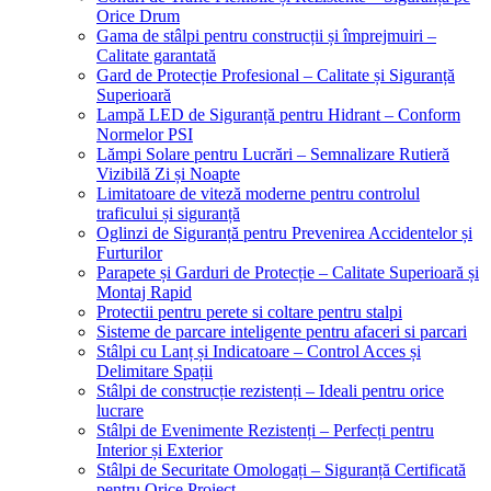
Orice Drum
Gama de stâlpi pentru construcții și împrejmuiri –
Calitate garantată
Gard de Protecție Profesional – Calitate și Siguranță
Superioară
Lampă LED de Siguranță pentru Hidrant – Conform
Normelor PSI
Lămpi Solare pentru Lucrări – Semnalizare Rutieră
Vizibilă Zi și Noapte
Limitatoare de viteză moderne pentru controlul
traficului și siguranță
Oglinzi de Siguranță pentru Prevenirea Accidentelor și
Furturilor
Parapete și Garduri de Protecție – Calitate Superioară și
Montaj Rapid
Protectii pentru perete si coltare pentru stalpi
Sisteme de parcare inteligente pentru afaceri si parcari
Stâlpi cu Lanț și Indicatoare – Control Acces și
Delimitare Spații
Stâlpi de construcție rezistenți – Ideali pentru orice
lucrare
Stâlpi de Evenimente Rezistenți – Perfecți pentru
Interior și Exterior
Stâlpi de Securitate Omologați – Siguranță Certificată
pentru Orice Proiect