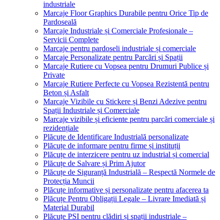
industriale
Marcaje Floor Graphics Durabile pentru Orice Tip de
Pardoseală
Marcaje Industriale și Comerciale Profesionale –
Servicii Complete
Marcaje pentru pardoseli industriale și comerciale
Marcaje Personalizate pentru Parcări și Spații
Marcaje Rutiere cu Vopsea pentru Drumuri Publice și
Private
Marcaje Rutiere Perfecte cu Vopsea Rezistentă pentru
Beton și Asfalt
Marcaje Vizibile cu Stickere și Benzi Adezive pentru
Spații Industriale și Comerciale
Marcaje vizibile și eficiente pentru parcări comerciale și
rezidențiale
Plăcuțe de Identificare Industrială personalizate
Plăcuțe de informare pentru firme și instituții
Plăcuțe de interzicere pentru uz industrial și comercial
Plăcuțe de Salvare și Prim Ajutor
Plăcuțe de Siguranță Industrială – Respectă Normele de
Protecția Muncii
Plăcuțe informative și personalizate pentru afacerea ta
Plăcuțe Pentru Obligații Legale – Livrare Imediată și
Material Durabil
Plăcuțe PSI pentru clădiri și spații industriale –