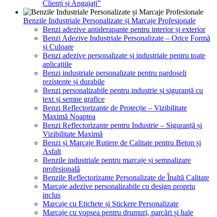
Clienți și Angajați”
Benzile Industriale Personalizate și Marcaje Profesionale
Benzi adezive antiderapante pentru interior și exterior
Benzi Adezive Industriale Personalizate – Orice Formă
și Culoare
Benzi adezive personalizate și industriale pentru toate
aplicațiile
Benzi industriale personalizate pentru pardoseli
rezistente și durabile
Benzi personalizabile pentru industrie și siguranță cu
text și semne grafice
Benzi Reflectorizante de Protecție – Vizibilitate
Maximă Noaptea
Benzi Reflectorizante pentru Industrie – Siguranță și
Vizibilitate Maximă
Benzi și Marcaje Rutiere de Calitate pentru Beton și
Asfalt
Benzile industriale pentru marcaje și semnalizare
profesională
Benzile Reflectorizante Personalizate de Înaltă Calitate
Marcaje adezive personalizabile cu design propriu
inclus
Marcaje cu Etichete și Stickere Personalizate
Marcaje cu vopsea pentru drumuri, parcări și hale