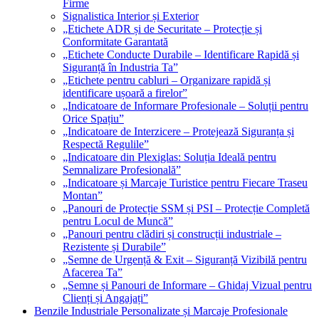
Firme
Signalistica Interior și Exterior
„Etichete ADR și de Securitate – Protecție și
Conformitate Garantată
„Etichete Conducte Durabile – Identificare Rapidă și
Siguranță în Industria Ta”
„Etichete pentru cabluri – Organizare rapidă și
identificare ușoară a firelor”
„Indicatoare de Informare Profesionale – Soluții pentru
Orice Spațiu”
„Indicatoare de Interzicere – Protejează Siguranța și
Respectă Regulile”
„Indicatoare din Plexiglas: Soluția Ideală pentru
Semnalizare Profesională”
„Indicatoare și Marcaje Turistice pentru Fiecare Traseu
Montan”
„Panouri de Protecție SSM și PSI – Protecție Completă
pentru Locul de Muncă”
„Panouri pentru clădiri și construcții industriale –
Rezistente și Durabile”
„Semne de Urgență & Exit – Siguranță Vizibilă pentru
Afacerea Ta”
„Semne și Panouri de Informare – Ghidaj Vizual pentru
Clienți și Angajați”
Benzile Industriale Personalizate și Marcaje Profesionale