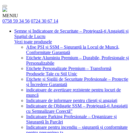
MENIU
0758 59 34 56
0724 30 67 14
Semne și Indicatoare de Securitate – Protejează-ți Angajații și
Spațiul de Lucru
Vezi toate produsele
Afișe PSI și SSM – Siguranță la Locul de Muncă,
Conformitate Garantată
Etichete Aluminiu Premium – Durabile, Profesionale și
Personalizabile
Etichete Personalizate Premium – Transformă
Produsele Tale cu Stil Unic
Etichete și Sigilii de Securitate Profesionale – Protecție
și Încredere Garantată
indicatoare de avertizare rezistente pentru locuri de
muncă
Indicatoare de informare pentru clienți și angajați
Indicatoare de Obligație SSM – Protejează-ți Angajații
cu Semnalizare Corectă”
Indicatoare Parking Profesionale – Organizare și
Siguranță în Parcări
Indicatoare pentru incendiu – siguranță și conformitate
pentru prevenirea ta