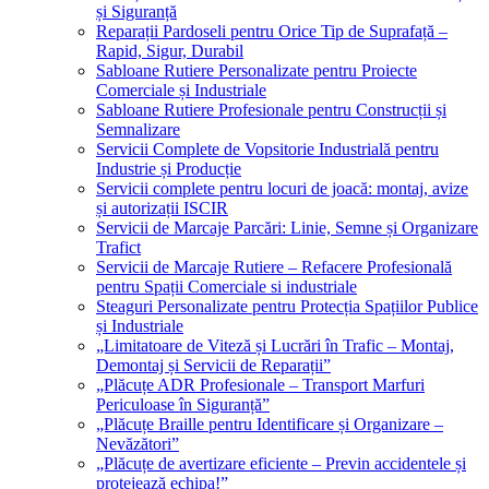
și Siguranță
Reparații Pardoseli pentru Orice Tip de Suprafață –
Rapid, Sigur, Durabil
Sabloane Rutiere Personalizate pentru Proiecte
Comerciale și Industriale
Sabloane Rutiere Profesionale pentru Construcții și
Semnalizare
Servicii Complete de Vopsitorie Industrială pentru
Industrie și Producție
Servicii complete pentru locuri de joacă: montaj, avize
și autorizații ISCIR
Servicii de Marcaje Parcări: Linie, Semne și Organizare
Trafict
Servicii de Marcaje Rutiere – Refacere Profesională
pentru Spații Comerciale si industriale
Steaguri Personalizate pentru Protecția Spațiilor Publice
și Industriale
„Limitatoare de Viteză și Lucrări în Trafic – Montaj,
Demontaj și Servicii de Reparații”
„Plăcuțe ADR Profesionale – Transport Marfuri
Periculoase în Siguranță”
„Plăcuțe Braille pentru Identificare și Organizare –
Nevăzători”
„Plăcuțe de avertizare eficiente – Previn accidentele și
protejează echipa!”