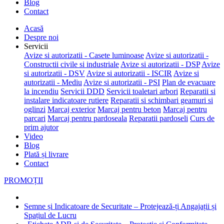
Blog
Contact
Acasă
Despre noi
Servicii
Avize si autorizatii - Casete luminoase
Avize si autorizatii -
Constructii civile si industriale
Avize si autorizatii - DSP
Avize
si autorizatii - DSV
Avize si autorizatii - ISCIR
Avize si
autorizatii - Mediu
Avize si autorizatii - PSI
Plan de evacuare
la incendiu
Servicii DDD
Servicii toaletari arbori
Reparatii si
instalare indicatoare rutiere
Reparatii si schimbari geamuri si
oglinzi
Marcaj exterior
Marcaj pentru beton
Marcaj pentru
parcari
Marcaj pentru pardoseala
Reparatii pardoseli
Curs de
prim ajutor
Video
Blog
Plată și livrare
Contact
PROMOȚII
Semne și Indicatoare de Securitate – Protejează-ți Angajații și
Spațiul de Lucru