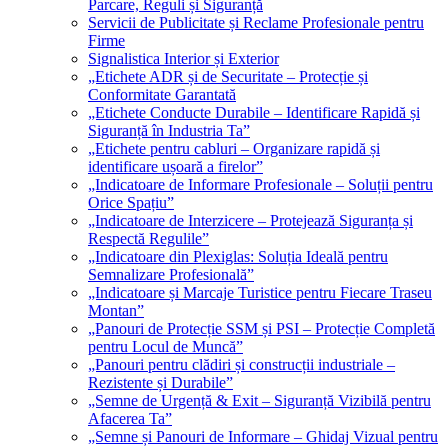
Parcare, Reguli și Siguranță
Servicii de Publicitate și Reclame Profesionale pentru
Firme
Signalistica Interior și Exterior
„Etichete ADR și de Securitate – Protecție și
Conformitate Garantată
„Etichete Conducte Durabile – Identificare Rapidă și
Siguranță în Industria Ta”
„Etichete pentru cabluri – Organizare rapidă și
identificare ușoară a firelor”
„Indicatoare de Informare Profesionale – Soluții pentru
Orice Spațiu”
„Indicatoare de Interzicere – Protejează Siguranța și
Respectă Regulile”
„Indicatoare din Plexiglas: Soluția Ideală pentru
Semnalizare Profesională”
„Indicatoare și Marcaje Turistice pentru Fiecare Traseu
Montan”
„Panouri de Protecție SSM și PSI – Protecție Completă
pentru Locul de Muncă”
„Panouri pentru clădiri și construcții industriale –
Rezistente și Durabile”
„Semne de Urgență & Exit – Siguranță Vizibilă pentru
Afacerea Ta”
„Semne și Panouri de Informare – Ghidaj Vizual pentru