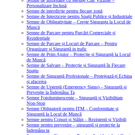
Semne de Informare cu Mesaje Clar Vizibile –
Personalizare Inclusă
Semne de interdicție pentru fiecare zonă
Semne de Interzicere pentru Spații Publice și Industriale
Semne de Obligativitate – Crește Siguranța la Locul de
Muncă
Semne de Parcare pentru Parcări Comerciale și
Rezidențiale
Semne de Parcare și Locuri de Parcare – Pentru
Organizare și Siguranță in trafic
Semne de Prim Ajutor – Protecție și Siguranță la Locul
de Muncă
Semne de Salvare – Protecție și Siguranță în Fiecare
Spațiu
Semne de Siguranță Profesionale – Protejează-ți Echipa
și afacerea
Semne de Urgență (Emergency Signs) – Siguranță și
Prevenție la Îndemâna Ta
Semne Fotoluminescente – Siguranță și Vizibilitate
Non-Stop
Semne Obligatorii pentru ITM – Conformitate și
Siguranță la Locul de Muncă
Semne pentru Conuri și Stâlpi – Rezistenti și Vizibili
Semne pentru prevenire – siguranță și protecție la
îndemâna ta