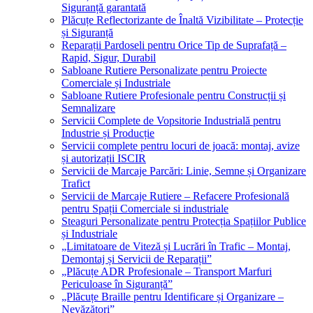
Siguranță garantată
Plăcuțe Reflectorizante de Înaltă Vizibilitate – Protecție
și Siguranță
Reparații Pardoseli pentru Orice Tip de Suprafață –
Rapid, Sigur, Durabil
Sabloane Rutiere Personalizate pentru Proiecte
Comerciale și Industriale
Sabloane Rutiere Profesionale pentru Construcții și
Semnalizare
Servicii Complete de Vopsitorie Industrială pentru
Industrie și Producție
Servicii complete pentru locuri de joacă: montaj, avize
și autorizații ISCIR
Servicii de Marcaje Parcări: Linie, Semne și Organizare
Trafict
Servicii de Marcaje Rutiere – Refacere Profesională
pentru Spații Comerciale si industriale
Steaguri Personalizate pentru Protecția Spațiilor Publice
și Industriale
„Limitatoare de Viteză și Lucrări în Trafic – Montaj,
Demontaj și Servicii de Reparații”
„Plăcuțe ADR Profesionale – Transport Marfuri
Periculoase în Siguranță”
„Plăcuțe Braille pentru Identificare și Organizare –
Nevăzători”