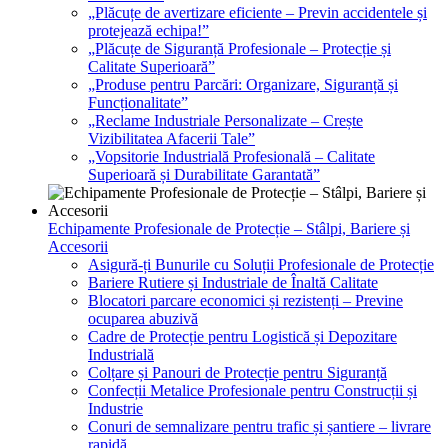
„Plăcuțe de avertizare eficiente – Previn accidentele și
protejează echipa!”
„Plăcuțe de Siguranță Profesionale – Protecție și
Calitate Superioară”
„Produse pentru Parcări: Organizare, Siguranță și
Funcționalitate”
„Reclame Industriale Personalizate – Crește
Vizibilitatea Afacerii Tale”
„Vopsitorie Industrială Profesională – Calitate
Superioară și Durabilitate Garantată”
Echipamente Profesionale de Protecție – Stâlpi, Bariere și
Accesorii
Asigură-ți Bunurile cu Soluții Profesionale de Protecție
Bariere Rutiere și Industriale de Înaltă Calitate
Blocatori parcare economici și rezistenți – Previne
ocuparea abuzivă
Cadre de Protecție pentru Logistică și Depozitare
Industrială
Colțare și Panouri de Protecție pentru Siguranță
Confecții Metalice Profesionale pentru Construcții și
Industrie
Conuri de semnalizare pentru trafic și șantiere – livrare
rapidă