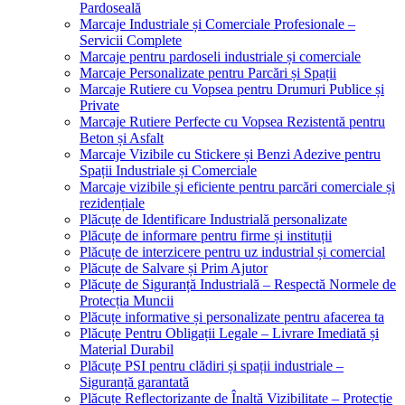
Pardoseală
Marcaje Industriale și Comerciale Profesionale –
Servicii Complete
Marcaje pentru pardoseli industriale și comerciale
Marcaje Personalizate pentru Parcări și Spații
Marcaje Rutiere cu Vopsea pentru Drumuri Publice și
Private
Marcaje Rutiere Perfecte cu Vopsea Rezistentă pentru
Beton și Asfalt
Marcaje Vizibile cu Stickere și Benzi Adezive pentru
Spații Industriale și Comerciale
Marcaje vizibile și eficiente pentru parcări comerciale și
rezidențiale
Plăcuțe de Identificare Industrială personalizate
Plăcuțe de informare pentru firme și instituții
Plăcuțe de interzicere pentru uz industrial și comercial
Plăcuțe de Salvare și Prim Ajutor
Plăcuțe de Siguranță Industrială – Respectă Normele de
Protecția Muncii
Plăcuțe informative și personalizate pentru afacerea ta
Plăcuțe Pentru Obligații Legale – Livrare Imediată și
Material Durabil
Plăcuțe PSI pentru clădiri și spații industriale –
Siguranță garantată
Plăcuțe Reflectorizante de Înaltă Vizibilitate – Protecție