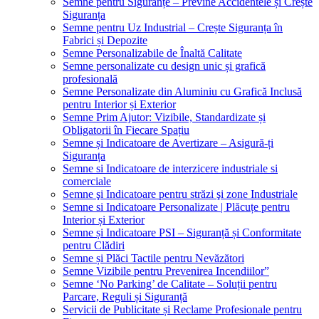
Semne pentru Siguranțe – Previne Accidentele și Crește
Siguranța
Semne pentru Uz Industrial – Crește Siguranța în
Fabrici și Depozite
Semne Personalizabile de Înaltă Calitate
Semne personalizate cu design unic și grafică
profesională
Semne Personalizate din Aluminiu cu Grafică Inclusă
pentru Interior și Exterior
Semne Prim Ajutor: Vizibile, Standardizate și
Obligatorii în Fiecare Spațiu
Semne și Indicatoare de Avertizare – Asigură-ți
Siguranța
Semne si Indicatoare de interzicere industriale si
comerciale
Semne şi Indicatoare pentru străzi şi zone Industriale
Semne si Indicatoare Personalizate | Plăcuțe pentru
Interior și Exterior
Semne și Indicatoare PSI – Siguranță și Conformitate
pentru Clădiri
Semne și Plăci Tactile pentru Nevăzători
Semne Vizibile pentru Prevenirea Incendiilor”
Semne ‘No Parking’ de Calitate – Soluții pentru
Parcare, Reguli și Siguranță
Servicii de Publicitate și Reclame Profesionale pentru