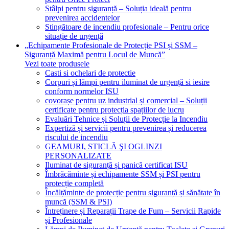
Stâlpi pentru siguranță – Soluția ideală pentru
prevenirea accidentelor
Stingătoare de incendiu profesionale – Pentru orice
situație de urgență
„Echipamente Profesionale de Protecție PSI și SSM –
Siguranță Maximă pentru Locul de Muncă”
Vezi toate produsele
Casti si ochelari de protectie
Corpuri și lămpi pentru iluminat de urgență si iesire
conform normelor ISU
covorașe pentru uz industrial și comercial – Soluții
certificate pentru protecția spațiilor de lucru
Evaluări Tehnice și Soluții de Protecție la Incendiu
Expertiză și servicii pentru prevenirea și reducerea
riscului de incendiu
GEAMURI, STICLĂ ŞI OGLINZI
PERSONALIZATE
Iluminat de siguranță și panică certificat ISU
Îmbrăcăminte și echipamente SSM și PSI pentru
protecție completă
Încălțăminte de protecție pentru siguranță și sănătate în
muncă (SSM & PSI)
Întreținere și Reparații Trape de Fum – Servicii Rapide
și Profesionale