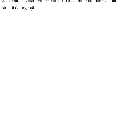
accidente în situații critice, cum ar fi incendii, cutremure sau alte
situații de urgență.