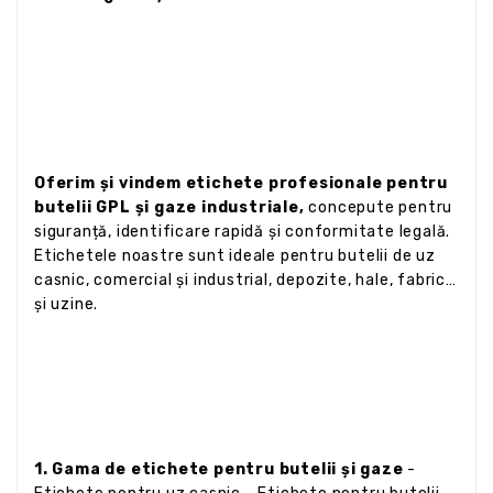
Oferim și vindem etichete profesionale pentru
butelii GPL și gaze industriale,
concepute pentru
siguranță, identificare rapidă și conformitate legală.
Etichetele noastre sunt ideale pentru butelii de uz
casnic, comercial și industrial, depozite, hale, fabrici
și uzine.
1. Gama de etichete pentru butelii și gaze
-