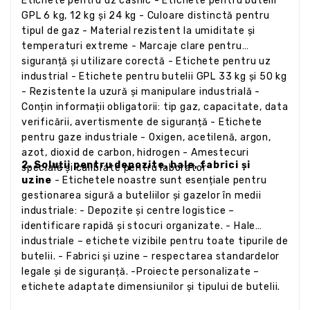
Etichete pentru uz casnic - Etichete pentru butelii
GPL 6 kg, 12 kg și 24 kg - Culoare distinctă pentru
tipul de gaz - Material rezistent la umiditate și
temperaturi extreme - Marcaje clare pentru
siguranță și utilizare corectă - Etichete pentru uz
industrial - Etichete pentru butelii GPL 33 kg și 50 kg
- Rezistente la uzură și manipulare industrială -
Conțin informații obligatorii: tip gaz, capacitate, data
verificării, avertismente de siguranță - Etichete
pentru gaze industriale - Oxigen, acetilenă, argon,
azot, dioxid de carbon, hidrogen - Amestecuri
2. Soluții pentru depozite, hale, fabrici și
speciale și calibrate pentru laborator
uzine
- Etichetele noastre sunt esențiale pentru
gestionarea sigură a buteliilor și gazelor în medii
industriale: - Depozite și centre logistice –
identificare rapidă și stocuri organizate. - Hale
industriale – etichete vizibile pentru toate tipurile de
butelii. - Fabrici și uzine – respectarea standardelor
legale și de siguranță. -Proiecte personalizate –
etichete adaptate dimensiunilor și tipului de butelii.