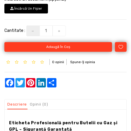
Încărcă Un Fişier
Cantitate :
Adaugă În Coş
0 opinii
Spune-ţi opinia
Facebook
Twitter
Pinterest
LinkedIn
Share
Descriere
Opinii (0)
Eticheta Profesională pentru Butelii cu Gaz și
GPL – Siguranță Garantată