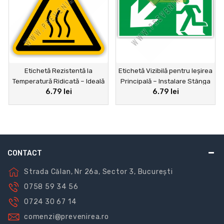
Etichetă Rezistentă la
Etichetă Vizibilă pentru Ieșirea
Temperatură Ridicată – Ideală
Principală – Instalare Stânga
6.79 lei
6.79 lei
pentru Industrie și Produse
Jos, Ideală pentru Firme
Termo-sensibile
CONTACT
Strada Călan, Nr 26a, Sector 3, București
0758 59 34 56
0724 30 67 14
comenzi@prevenirea.ro