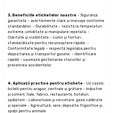
3. Beneficiile etichetelor noastre
- Siguranță
garantată – avertismente clare și marcaje conforme
standardelor. - Durabilitate – rezistă la temperaturi
extreme, umiditate și manipulare repetată. -
Claritate și vizibilitate – culori și fonturi
standardizate pentru recunoaștere rapidă. -
Conformitate legală – respectă legislația pentru
depozitarea și transportul gazelor. - Identificare
rapidă – ușurează gestionarea stocurilor și
prevenirea accidentelor.
4. Aplicații practice pentru etichete
- Uz casnic:
butelii pentru aragaz, centrale și grătare - Industrie
și comerț: hale, fabrici, restaurante, hoteluri,
spălătorii - Laboratoare și cercetare: gaze calibrate
și speciale - Agricultură: sere, depozite frigorifice și
spații pentru animale