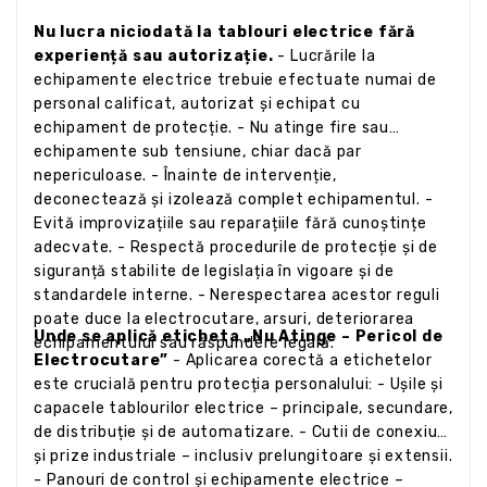
Nu lucra niciodată la tablouri electrice fără
experiență sau autorizație.
- Lucrările la
echipamente electrice trebuie efectuate numai de
personal calificat, autorizat și echipat cu
echipament de protecție. - Nu atinge fire sau
echipamente sub tensiune, chiar dacă par
nepericuloase. - Înainte de intervenție,
deconectează și izolează complet echipamentul. -
Evită improvizațiile sau reparațiile fără cunoștințe
adecvate. - Respectă procedurile de protecție și de
siguranță stabilite de legislația în vigoare și de
standardele interne. - Nerespectarea acestor reguli
poate duce la electrocutare, arsuri, deteriorarea
Unde se aplică eticheta „Nu Atinge – Pericol de
echipamentului sau răspundere legală.
Electrocutare”
- Aplicarea corectă a etichetelor
este crucială pentru protecția personalului: - Ușile și
capacele tablourilor electrice – principale, secundare,
de distribuție și de automatizare. - Cutii de conexiuni
și prize industriale – inclusiv prelungitoare și extensii.
- Panouri de control și echipamente electrice –