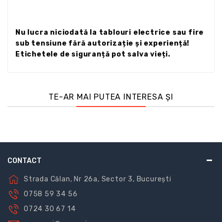
Nu lucra niciodată la tablouri electrice sau fire
sub tensiune fără autorizație și experiență!
Etichetele de siguranță pot salva vieți.
TE-AR MAI PUTEA INTERESA ȘI
CONTACT
Strada Călan, Nr 26a, Sector 3, București
0758 59 34 56
0724 30 67 14