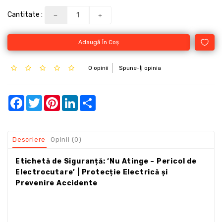
Cantitate :
Adaugă În Coş
0 opinii
Spune-ţi opinia
Facebook
Twitter
Pinterest
LinkedIn
Share
Descriere
Opinii (0)
Etichetă de Siguranță: ‘Nu Atinge – Pericol de
Electrocutare’ | Protecție Electrică și
Prevenire Accidente