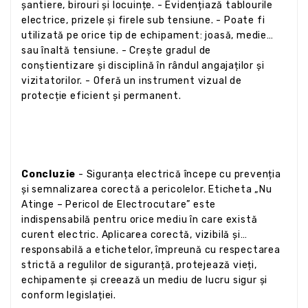
șantiere, birouri și locuințe. - Evidențiază tablourile
electrice, prizele și firele sub tensiune. - Poate fi
utilizată pe orice tip de echipament: joasă, medie
sau înaltă tensiune. - Crește gradul de
conștientizare și disciplină în rândul angajaților și
vizitatorilor. - Oferă un instrument vizual de
protecție eficient și permanent.
Concluzie
- Siguranța electrică începe cu prevenția
și semnalizarea corectă a pericolelor. Eticheta „Nu
Atinge – Pericol de Electrocutare” este
indispensabilă pentru orice mediu în care există
curent electric. Aplicarea corectă, vizibilă și
responsabilă a etichetelor, împreună cu respectarea
strictă a regulilor de siguranță, protejează vieți,
echipamente și creează un mediu de lucru sigur și
conform legislației.