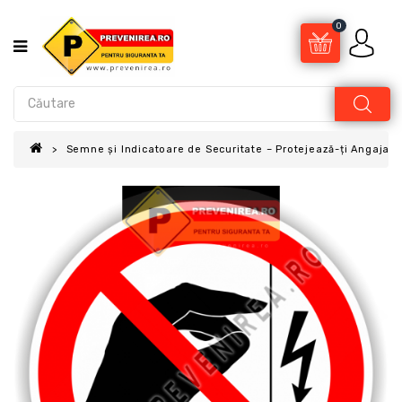
0
Semne și Indicatoare de Securitate – Protejează-ți Angajații