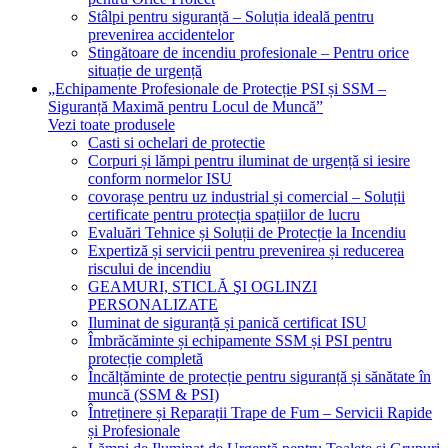
Stâlpi pentru siguranță – Soluția ideală pentru
prevenirea accidentelor
Stingătoare de incendiu profesionale – Pentru orice
situație de urgență
„Echipamente Profesionale de Protecție PSI și SSM –
Siguranță Maximă pentru Locul de Muncă”
Vezi toate produsele
Casti si ochelari de protectie
Corpuri și lămpi pentru iluminat de urgență si iesire
conform normelor ISU
covorașe pentru uz industrial și comercial – Soluții
certificate pentru protecția spațiilor de lucru
Evaluări Tehnice și Soluții de Protecție la Incendiu
Expertiză și servicii pentru prevenirea și reducerea
riscului de incendiu
GEAMURI, STICLĂ ŞI OGLINZI
PERSONALIZATE
Iluminat de siguranță și panică certificat ISU
Îmbrăcăminte și echipamente SSM și PSI pentru
protecție completă
Încălțăminte de protecție pentru siguranță și sănătate în
muncă (SSM & PSI)
Întreținere și Reparații Trape de Fum – Servicii Rapide
și Profesionale