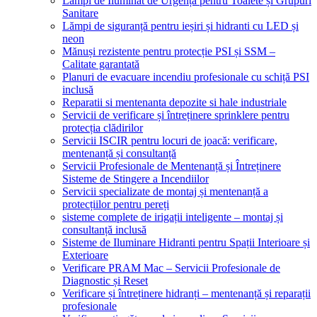
Lămpi de Iluminat de Urgență pentru Toalete și Grupuri
Sanitare
Lămpi de siguranță pentru ieșiri și hidranti cu LED și
neon
Mănuși rezistente pentru protecție PSI și SSM –
Calitate garantată
Planuri de evacuare incendiu profesionale cu schiță PSI
inclusă
Reparatii si mentenanta depozite si hale industriale
Servicii de verificare și întreținere sprinklere pentru
protecția clădirilor
Servicii ISCIR pentru locuri de joacă: verificare,
mentenanță și consultanță
Servicii Profesionale de Mentenanță și Întreținere
Sisteme de Stingere a Incendiilor
Servicii specializate de montaj și mentenanță a
protecțiilor pentru pereți
sisteme complete de irigații inteligente – montaj și
consultanță inclusă
Sisteme de Iluminare Hidranti pentru Spații Interioare și
Exterioare
Verificare PRAM Mac – Servicii Profesionale de
Diagnostic și Reset
Verificare și întreținere hidranți – mentenanță și reparații
profesionale