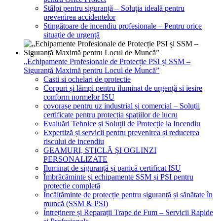
Stâlpi pentru siguranță – Soluția ideală pentru
prevenirea accidentelor
Stingătoare de incendiu profesionale – Pentru orice
situație de urgență
„Echipamente Profesionale de Protecție PSI și SSM –
Siguranță Maximă pentru Locul de Muncă”
Casti si ochelari de protectie
Corpuri și lămpi pentru iluminat de urgență si iesire
conform normelor ISU
covorașe pentru uz industrial și comercial – Soluții
certificate pentru protecția spațiilor de lucru
Evaluări Tehnice și Soluții de Protecție la Incendiu
Expertiză și servicii pentru prevenirea și reducerea
riscului de incendiu
GEAMURI, STICLĂ ŞI OGLINZI
PERSONALIZATE
Iluminat de siguranță și panică certificat ISU
Îmbrăcăminte și echipamente SSM și PSI pentru
protecție completă
Încălțăminte de protecție pentru siguranță și sănătate în
muncă (SSM & PSI)
Întreținere și Reparații Trape de Fum – Servicii Rapide