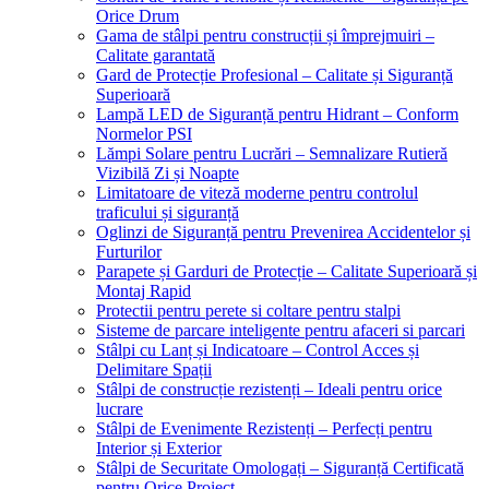
Orice Drum
Gama de stâlpi pentru construcții și împrejmuiri –
Calitate garantată
Gard de Protecție Profesional – Calitate și Siguranță
Superioară
Lampă LED de Siguranță pentru Hidrant – Conform
Normelor PSI
Lămpi Solare pentru Lucrări – Semnalizare Rutieră
Vizibilă Zi și Noapte
Limitatoare de viteză moderne pentru controlul
traficului și siguranță
Oglinzi de Siguranță pentru Prevenirea Accidentelor și
Furturilor
Parapete și Garduri de Protecție – Calitate Superioară și
Montaj Rapid
Protectii pentru perete si coltare pentru stalpi
Sisteme de parcare inteligente pentru afaceri si parcari
Stâlpi cu Lanț și Indicatoare – Control Acces și
Delimitare Spații
Stâlpi de construcție rezistenți – Ideali pentru orice
lucrare
Stâlpi de Evenimente Rezistenți – Perfecți pentru
Interior și Exterior
Stâlpi de Securitate Omologați – Siguranță Certificată
pentru Orice Proiect