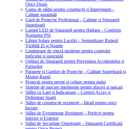
Orice Drum
Gama de stâlpi pentru construcții și împrejmuiri –
Calitate garantată
Gard de Protecție Profesional – Calitate și Siguranță
Superioară
Lampă LED de Siguranță pentru Hidrant – Conform
Normelor PSI
Lămpi Solare pentru Lucrări – Semnalizare Rutieră
Vizibilă Zi și Noapte
Limitatoare de viteză moderne pentru controlul
traficului și siguranță
Oglinzi de Siguranță pentru Prevenirea Accidentelor și
Furturilor
Parapete și Garduri de Protecție – Calitate Superioară și
Montaj Rapid
Protectii pentru perete si coltare pentru stalpi
Sisteme de parcare inteligente pentru afaceri si parcari
Stâlpi cu Lanț și Indicatoare – Control Acces și
Delimitare Spații
Stâlpi de construcție rezistenți – Ideali pentru orice
lucrare
Stâlpi de Evenimente Rezistenți – Perfecți pentru
Interior și Exterior
Stâlpi de Securitate Omologați – Siguranță Certificată
pentru Orice Proiect