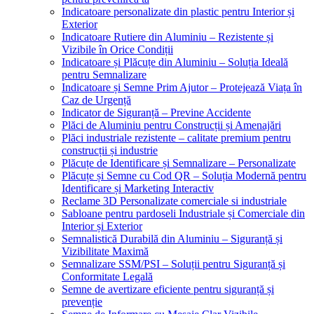
Indicatoare personalizate din plastic pentru Interior și
Exterior
Indicatoare Rutiere din Aluminiu – Rezistente și
Vizibile în Orice Condiții
Indicatoare și Plăcuțe din Aluminiu – Soluția Ideală
pentru Semnalizare
Indicatoare și Semne Prim Ajutor – Protejează Viața în
Caz de Urgență
Indicator de Siguranță – Previne Accidente
Plăci de Aluminiu pentru Construcții și Amenajări
Plăci industriale rezistente – calitate premium pentru
construcții și industrie
Plăcuțe de Identificare și Semnalizare – Personalizate
Plăcuțe și Semne cu Cod QR – Soluția Modernă pentru
Identificare și Marketing Interactiv
Reclame 3D Personalizate comerciale si industriale
Sabloane pentru pardoseli Industriale și Comerciale din
Interior și Exterior
Semnalistică Durabilă din Aluminiu – Siguranță și
Vizibilitate Maximă
Semnalizare SSM/PSI – Soluții pentru Siguranță și
Conformitate Legală
Semne de avertizare eficiente pentru siguranță și
prevenție