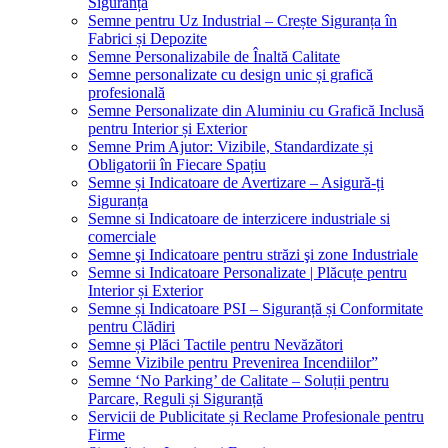
Siguranța
Semne pentru Uz Industrial – Crește Siguranța în
Fabrici și Depozite
Semne Personalizabile de Înaltă Calitate
Semne personalizate cu design unic și grafică
profesională
Semne Personalizate din Aluminiu cu Grafică Inclusă
pentru Interior și Exterior
Semne Prim Ajutor: Vizibile, Standardizate și
Obligatorii în Fiecare Spațiu
Semne și Indicatoare de Avertizare – Asigură-ți
Siguranța
Semne si Indicatoare de interzicere industriale si
comerciale
Semne şi Indicatoare pentru străzi şi zone Industriale
Semne si Indicatoare Personalizate | Plăcuțe pentru
Interior și Exterior
Semne și Indicatoare PSI – Siguranță și Conformitate
pentru Clădiri
Semne și Plăci Tactile pentru Nevăzători
Semne Vizibile pentru Prevenirea Incendiilor”
Semne ‘No Parking’ de Calitate – Soluții pentru
Parcare, Reguli și Siguranță
Servicii de Publicitate și Reclame Profesionale pentru
Firme