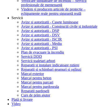
Verificare stingătoare de incendiu – Servicii
profesionale de mentenanță
Vindem și producem articole de protecție –
echipamente reale pentru siguranță reală
Servicii
Avize si autorizatii - Casete luminoase
Avize si autorizatii - Constructii civile si industriale
Avize si autorizatii - DSP
Avize si autorizatii - DSV
Avize si autorizatii - ISCIR
Avize si autorizatii - Mediu
Avize si autorizatii - PSI
Plan de evacuare la incendiu
Servicii DDD
Servicii toaletari arbori
Reparatii si instalare indicatoare rutiere
Reparatii si schimbari geamuri si oglinzi
Marcaj exterior
Marcaj pentru beton
Marcaj pentru parcari
Marcaj pentru pardoseala
Reparatii pardoseli
Curs de prim ajutor
Plată și livrare
Video