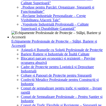
Calitate Superioară”
„Produse pentru Parcări: Organizare, Siguranță și
Funcționalitate”
„Reclame Industriale Personalizate – Crește
Vizibilitatea Afacerii Tale”
„Vopsitorie Industrială Profesională – Calitate
Superioară și Durabilitate Garantată”
Echipamente Profesionale de Protecție – Stâlpi, Bariere și
Accesorii
Asigură-ți Bunurile cu Soluții Profesionale de Protecție
Bariere Rutiere și Industriale de Înaltă Calitate
Blocatori parcare economici și rezistenți – Previne
ocuparea abuzivă
Cadre de Protecție pentru Logistică și Depozitare
Industrială
Colțare și Panouri de Protecție pentru Siguranță
Confecții Metalice Profesionale pentru Construcții și
Industrie
Conuri de semnalizare pentru trafic și șantiere – livrare
rapidă
Conuri de Semnalizare Profesionale – Pentru Șantier și
Industrie
Conuri de Trafic Flexibile și Rezistente – Siguranță pe