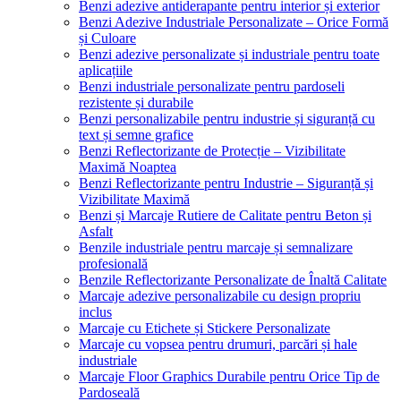
Benzi adezive antiderapante pentru interior și exterior
Benzi Adezive Industriale Personalizate – Orice Formă
și Culoare
Benzi adezive personalizate și industriale pentru toate
aplicațiile
Benzi industriale personalizate pentru pardoseli
rezistente și durabile
Benzi personalizabile pentru industrie și siguranță cu
text și semne grafice
Benzi Reflectorizante de Protecție – Vizibilitate
Maximă Noaptea
Benzi Reflectorizante pentru Industrie – Siguranță și
Vizibilitate Maximă
Benzi și Marcaje Rutiere de Calitate pentru Beton și
Asfalt
Benzile industriale pentru marcaje și semnalizare
profesională
Benzile Reflectorizante Personalizate de Înaltă Calitate
Marcaje adezive personalizabile cu design propriu
inclus
Marcaje cu Etichete și Stickere Personalizate
Marcaje cu vopsea pentru drumuri, parcări și hale
industriale
Marcaje Floor Graphics Durabile pentru Orice Tip de
Pardoseală