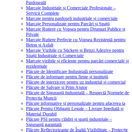
Pardoseală
Marcaje Industriale și Comerciale Profesionale –
Servicii Complete
Marcaje pentru pardoseli industriale și comerciale
Marcaje Personalizate pentru Parcări și Spații
Marcaje Rutiere cu Vopsea pentru Drumuri Publice și
Private
Marcaje Rutiere Perfecte cu Vopsea Rezistentă pentru
Beton și Asfalt
Marcaje Vizibile cu Stickere și Benzi Adezive pentru
Spații Industriale și Comerciale
Marcaje vizibile și eficiente pentru parcări comerciale și
rezidențiale
Plăcuțe de Identificare Industrială personalizate
Plăcuțe de informare pentru firme și instituții
Plăcuțe de interzicere pentru uz industrial și comercial
Plăcuțe de Salvare și Prim Ajutor
Plăcuțe de Siguranță Industrială – Respectă Normele de
Protecția Muncii
Plăcuțe informative și personalizate pentru afacerea ta
Plăcuțe Pentru Obligații Legale – Livrare Imediată și
Material Durabil
Plăcuțe PSI pentru clădiri și spații industriale –
Siguranță garantată
Plăcuțe Reflectorizante de Înaltă Vizibilitate – Protecție