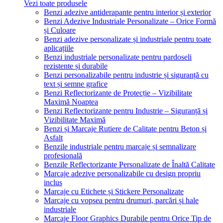
Vezi toate produsele
Benzi adezive antiderapante pentru interior și exterior
Benzi Adezive Industriale Personalizate – Orice Formă
și Culoare
Benzi adezive personalizate și industriale pentru toate
aplicațiile
Benzi industriale personalizate pentru pardoseli
rezistente și durabile
Benzi personalizabile pentru industrie și siguranță cu
text și semne grafice
Benzi Reflectorizante de Protecție – Vizibilitate
Maximă Noaptea
Benzi Reflectorizante pentru Industrie – Siguranță și
Vizibilitate Maximă
Benzi și Marcaje Rutiere de Calitate pentru Beton și
Asfalt
Benzile industriale pentru marcaje și semnalizare
profesională
Benzile Reflectorizante Personalizate de Înaltă Calitate
Marcaje adezive personalizabile cu design propriu
inclus
Marcaje cu Etichete și Stickere Personalizate
Marcaje cu vopsea pentru drumuri, parcări și hale
industriale
Marcaje Floor Graphics Durabile pentru Orice Tip de