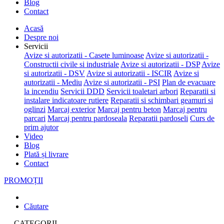
Blog
Contact
Acasă
Despre noi
Servicii
Avize si autorizatii - Casete luminoase
Avize si autorizatii -
Constructii civile si industriale
Avize si autorizatii - DSP
Avize
si autorizatii - DSV
Avize si autorizatii - ISCIR
Avize si
autorizatii - Mediu
Avize si autorizatii - PSI
Plan de evacuare
la incendiu
Servicii DDD
Servicii toaletari arbori
Reparatii si
instalare indicatoare rutiere
Reparatii si schimbari geamuri si
oglinzi
Marcaj exterior
Marcaj pentru beton
Marcaj pentru
parcari
Marcaj pentru pardoseala
Reparatii pardoseli
Curs de
prim ajutor
Video
Blog
Plată și livrare
Contact
PROMOȚII
Căutare
CATEGORII