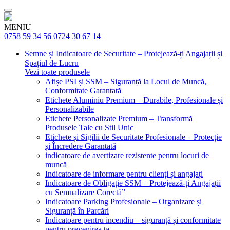
MENIU
0758 59 34 56
0724 30 67 14
Semne și Indicatoare de Securitate – Protejează-ți Angajații și
Spațiul de Lucru
Vezi toate produsele
Afișe PSI și SSM – Siguranță la Locul de Muncă,
Conformitate Garantată
Etichete Aluminiu Premium – Durabile, Profesionale și
Personalizabile
Etichete Personalizate Premium – Transformă
Produsele Tale cu Stil Unic
Etichete și Sigilii de Securitate Profesionale – Protecție
și Încredere Garantată
indicatoare de avertizare rezistente pentru locuri de
muncă
Indicatoare de informare pentru clienți și angajați
Indicatoare de Obligație SSM – Protejează-ți Angajații
cu Semnalizare Corectă”
Indicatoare Parking Profesionale – Organizare și
Siguranță în Parcări
Indicatoare pentru incendiu – siguranță și conformitate
pentru prevenirea ta