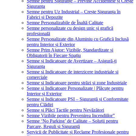
Semne pentru Siguranțe – Previne Accidentele și Crește
Siguranța
Semne pentru Uz Industrial – Crește Siguranța în
Fabrici și Depozite
Semne Personalizabile de Înaltă Calitate
Semne personalizate cu design unic și grafică
profesională
Semne Personalizate din Aluminiu cu Grafică Inclusă
pentru Interior și Exterior
Semne Prim Ajutor: Vizibile, Standardizate și
Obligatorii în Fiecare Spațiu
Semne și Indicatoare de Avertizare – Asigură-ți
Siguranța
Semne si Indicatoare de interzicere industriale si
comerciale
Semne şi Indicatoare pentru străzi şi zone Industriale
Semne si Indicatoare Personalizate | Plăcuțe pentru
Interior și Exterior
Semne și Indicatoare PSI – Siguranță și Conformitate
pentru Clădiri
Semne și Plăci Tactile pentru Nevăzători
Semne Vizibile pentru Prevenirea Incendiilor”
Semne ‘No Parking’ de Calitate – Soluții pentru
Parcare, Reguli și Siguranță
Servicii de Publicitate și Reclame Profesionale pentru