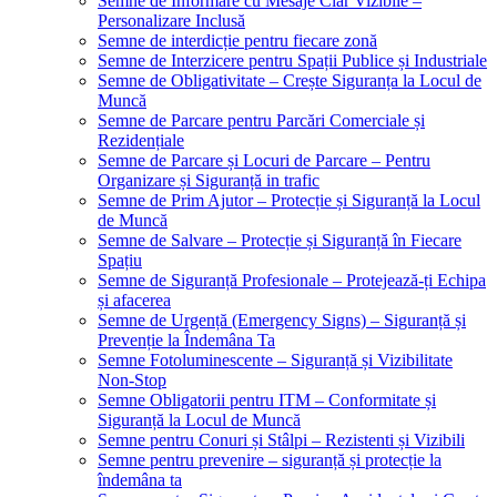
Semne de Informare cu Mesaje Clar Vizibile –
Personalizare Inclusă
Semne de interdicție pentru fiecare zonă
Semne de Interzicere pentru Spații Publice și Industriale
Semne de Obligativitate – Crește Siguranța la Locul de
Muncă
Semne de Parcare pentru Parcări Comerciale și
Rezidențiale
Semne de Parcare și Locuri de Parcare – Pentru
Organizare și Siguranță in trafic
Semne de Prim Ajutor – Protecție și Siguranță la Locul
de Muncă
Semne de Salvare – Protecție și Siguranță în Fiecare
Spațiu
Semne de Siguranță Profesionale – Protejează-ți Echipa
și afacerea
Semne de Urgență (Emergency Signs) – Siguranță și
Prevenție la Îndemâna Ta
Semne Fotoluminescente – Siguranță și Vizibilitate
Non-Stop
Semne Obligatorii pentru ITM – Conformitate și
Siguranță la Locul de Muncă
Semne pentru Conuri și Stâlpi – Rezistenti și Vizibili
Semne pentru prevenire – siguranță și protecție la
îndemâna ta