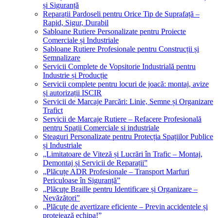
și Siguranță
Reparații Pardoseli pentru Orice Tip de Suprafață –
Rapid, Sigur, Durabil
Sabloane Rutiere Personalizate pentru Proiecte
Comerciale și Industriale
Sabloane Rutiere Profesionale pentru Construcții și
Semnalizare
Servicii Complete de Vopsitorie Industrială pentru
Industrie și Producție
Servicii complete pentru locuri de joacă: montaj, avize
și autorizații ISCIR
Servicii de Marcaje Parcări: Linie, Semne și Organizare
Trafict
Servicii de Marcaje Rutiere – Refacere Profesională
pentru Spații Comerciale si industriale
Steaguri Personalizate pentru Protecția Spațiilor Publice
și Industriale
„Limitatoare de Viteză și Lucrări în Trafic – Montaj,
Demontaj și Servicii de Reparații”
„Plăcuțe ADR Profesionale – Transport Marfuri
Periculoase în Siguranță”
„Plăcuțe Braille pentru Identificare și Organizare –
Nevăzători”
„Plăcuțe de avertizare eficiente – Previn accidentele și
protejează echipa!”