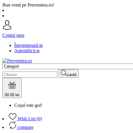
Bun venit pe Prevenirea.ro!
Contul meu
Înregistrează-te
Autentifică-te
caută
0
0.00 lei
Coșul este gol!
Wish List (0)
compare