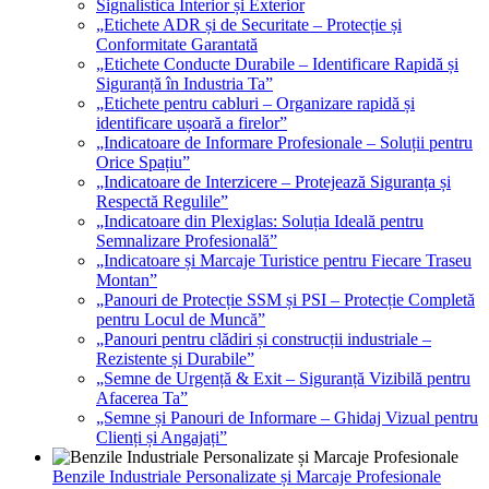
Signalistica Interior și Exterior
„Etichete ADR și de Securitate – Protecție și
Conformitate Garantată
„Etichete Conducte Durabile – Identificare Rapidă și
Siguranță în Industria Ta”
„Etichete pentru cabluri – Organizare rapidă și
identificare ușoară a firelor”
„Indicatoare de Informare Profesionale – Soluții pentru
Orice Spațiu”
„Indicatoare de Interzicere – Protejează Siguranța și
Respectă Regulile”
„Indicatoare din Plexiglas: Soluția Ideală pentru
Semnalizare Profesională”
„Indicatoare și Marcaje Turistice pentru Fiecare Traseu
Montan”
„Panouri de Protecție SSM și PSI – Protecție Completă
pentru Locul de Muncă”
„Panouri pentru clădiri și construcții industriale –
Rezistente și Durabile”
„Semne de Urgență & Exit – Siguranță Vizibilă pentru
Afacerea Ta”
„Semne și Panouri de Informare – Ghidaj Vizual pentru
Clienți și Angajați”
Benzile Industriale Personalizate și Marcaje Profesionale