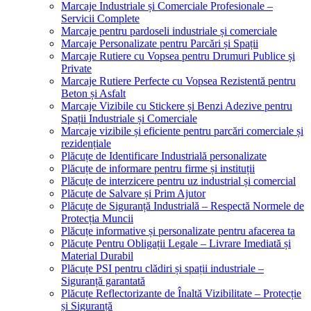
Marcaje Industriale și Comerciale Profesionale –
Servicii Complete
Marcaje pentru pardoseli industriale și comerciale
Marcaje Personalizate pentru Parcări și Spații
Marcaje Rutiere cu Vopsea pentru Drumuri Publice și
Private
Marcaje Rutiere Perfecte cu Vopsea Rezistentă pentru
Beton și Asfalt
Marcaje Vizibile cu Stickere și Benzi Adezive pentru
Spații Industriale și Comerciale
Marcaje vizibile și eficiente pentru parcări comerciale și
rezidențiale
Plăcuțe de Identificare Industrială personalizate
Plăcuțe de informare pentru firme și instituții
Plăcuțe de interzicere pentru uz industrial și comercial
Plăcuțe de Salvare și Prim Ajutor
Plăcuțe de Siguranță Industrială – Respectă Normele de
Protecția Muncii
Plăcuțe informative și personalizate pentru afacerea ta
Plăcuțe Pentru Obligații Legale – Livrare Imediată și
Material Durabil
Plăcuțe PSI pentru clădiri și spații industriale –
Siguranță garantată
Plăcuțe Reflectorizante de Înaltă Vizibilitate – Protecție
și Siguranță