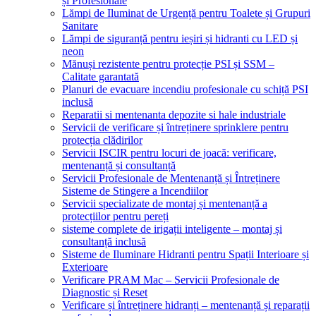
și Profesionale
Lămpi de Iluminat de Urgență pentru Toalete și Grupuri
Sanitare
Lămpi de siguranță pentru ieșiri și hidranti cu LED și
neon
Mănuși rezistente pentru protecție PSI și SSM –
Calitate garantată
Planuri de evacuare incendiu profesionale cu schiță PSI
inclusă
Reparatii si mentenanta depozite si hale industriale
Servicii de verificare și întreținere sprinklere pentru
protecția clădirilor
Servicii ISCIR pentru locuri de joacă: verificare,
mentenanță și consultanță
Servicii Profesionale de Mentenanță și Întreținere
Sisteme de Stingere a Incendiilor
Servicii specializate de montaj și mentenanță a
protecțiilor pentru pereți
sisteme complete de irigații inteligente – montaj și
consultanță inclusă
Sisteme de Iluminare Hidranti pentru Spații Interioare și
Exterioare
Verificare PRAM Mac – Servicii Profesionale de
Diagnostic și Reset
Verificare și întreținere hidranți – mentenanță și reparații