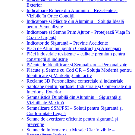
Exterior
Indicatoare Rutiere din Aluminiu – Rezistente și
Vizibile în Orice Condiții
Indicatoare și Plăcuțe din Aluminiu – Soluția Ideală
pentru Semnalizare
Indicatoare și Semne Prim Ajutor – Protejează Viața în
Caz de Urgență
Indicator de Siguranță – Previne Accidente
Plăci de Aluminiu pentru Construcții și Amenajări
Plăci industriale rezistente – calitate premium pentru
construcții și industrie
Plăcuțe de Identificare și Semnalizare – Personalizate
Plăcuțe și Semne cu Cod QR – Soluția Modernă pentru
Identificare și Marketing Interactiv
Reclame 3D Personalizate comerciale si industriale
Sabloane pentru pardoseli Industriale și Comerciale din
Interior și Exterior
Semnalistică Durabilă din Aluminiu – Siguranță și
Vizibilitate Maximă
Semnalizare SSM/PSI – Soluții pentru Siguranță și
Conformitate Legală
Semne de avertizare eficiente pentru siguranță și
prevenție
Semne de Informare cu Mesaje Clar Vizibile –