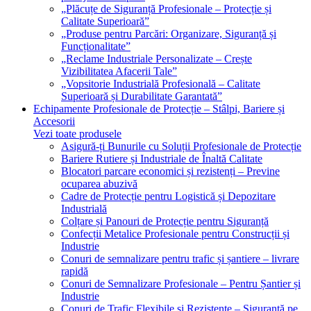
„Plăcuțe de Siguranță Profesionale – Protecție și
Calitate Superioară”
„Produse pentru Parcări: Organizare, Siguranță și
Funcționalitate”
„Reclame Industriale Personalizate – Crește
Vizibilitatea Afacerii Tale”
„Vopsitorie Industrială Profesională – Calitate
Superioară și Durabilitate Garantată”
Echipamente Profesionale de Protecție – Stâlpi, Bariere și
Accesorii
Vezi toate produsele
Asigură-ți Bunurile cu Soluții Profesionale de Protecție
Bariere Rutiere și Industriale de Înaltă Calitate
Blocatori parcare economici și rezistenți – Previne
ocuparea abuzivă
Cadre de Protecție pentru Logistică și Depozitare
Industrială
Colțare și Panouri de Protecție pentru Siguranță
Confecții Metalice Profesionale pentru Construcții și
Industrie
Conuri de semnalizare pentru trafic și șantiere – livrare
rapidă
Conuri de Semnalizare Profesionale – Pentru Șantier și
Industrie
Conuri de Trafic Flexibile și Rezistente – Siguranță pe