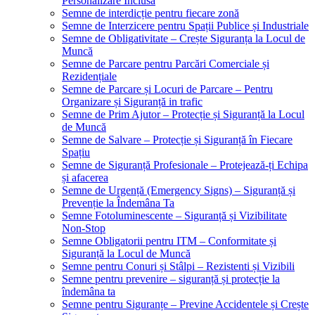
Personalizare Inclusă
Semne de interdicție pentru fiecare zonă
Semne de Interzicere pentru Spații Publice și Industriale
Semne de Obligativitate – Crește Siguranța la Locul de
Muncă
Semne de Parcare pentru Parcări Comerciale și
Rezidențiale
Semne de Parcare și Locuri de Parcare – Pentru
Organizare și Siguranță in trafic
Semne de Prim Ajutor – Protecție și Siguranță la Locul
de Muncă
Semne de Salvare – Protecție și Siguranță în Fiecare
Spațiu
Semne de Siguranță Profesionale – Protejează-ți Echipa
și afacerea
Semne de Urgență (Emergency Signs) – Siguranță și
Prevenție la Îndemâna Ta
Semne Fotoluminescente – Siguranță și Vizibilitate
Non-Stop
Semne Obligatorii pentru ITM – Conformitate și
Siguranță la Locul de Muncă
Semne pentru Conuri și Stâlpi – Rezistenti și Vizibili
Semne pentru prevenire – siguranță și protecție la
îndemâna ta
Semne pentru Siguranțe – Previne Accidentele și Crește