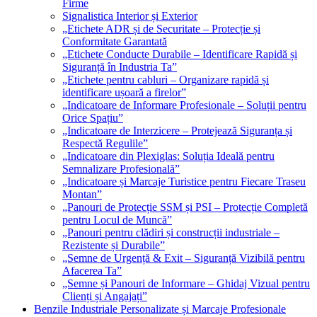
Firme
Signalistica Interior și Exterior
„Etichete ADR și de Securitate – Protecție și
Conformitate Garantată
„Etichete Conducte Durabile – Identificare Rapidă și
Siguranță în Industria Ta”
„Etichete pentru cabluri – Organizare rapidă și
identificare ușoară a firelor”
„Indicatoare de Informare Profesionale – Soluții pentru
Orice Spațiu”
„Indicatoare de Interzicere – Protejează Siguranța și
Respectă Regulile”
„Indicatoare din Plexiglas: Soluția Ideală pentru
Semnalizare Profesională”
„Indicatoare și Marcaje Turistice pentru Fiecare Traseu
Montan”
„Panouri de Protecție SSM și PSI – Protecție Completă
pentru Locul de Muncă”
„Panouri pentru clădiri și construcții industriale –
Rezistente și Durabile”
„Semne de Urgență & Exit – Siguranță Vizibilă pentru
Afacerea Ta”
„Semne și Panouri de Informare – Ghidaj Vizual pentru
Clienți și Angajați”
Benzile Industriale Personalizate și Marcaje Profesionale