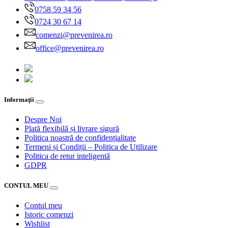
0758 59 34 56
0724 30 67 14
comenzi@prevenirea.ro
office@prevenirea.ro
Informaţii
Despre Noi
Plată flexibilă și livrare sigură
Politica noastră de confidențialitate
Termeni și Condiții – Politica de Utilizare
Politica de retur inteligentă
GDPR
CONTUL MEU
Contul meu
Istoric comenzi
Wishlist