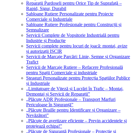
Reparații Pardoseli pentru Orice Tip de Suprafață –
Rapid, Sigur, Durabil
Sabloane Rutiere Personalizate pentru Proiecte
Comerciale și Industriale
Sabloane Rutiere Profesionale pentru Construcții și
Semnalizare
Servicii Complete de Vopsitorie Industrială pentru
Industrie și Producție
Servicii complete pentru locuri de joacă: montaj, avize
și autorizații ISCIR
Servicii de Marcaje Parcări: Linie, Semne și Organizare
Trafict
Servicii de Marcaje Rutiere – Refacere Profesională
pentru Spații Comerciale si industriale
Steaguri Personalizate pentru Protecția Spațiilor Publice
și Industriale
„Limitatoare de Viteză și Lucrări în Trafic – Montaj,
Demontaj și Servicii de Reparații”
„Plăcuțe ADR Profesionale – Transport Marfuri
Periculoase în Siguranță”
„Plăcuțe Braille pentru Identificare și Organizare –
Nevăzători”
„Plăcuțe de avertizare eficiente – Previn accidentele și
protejează echipa!”
„Plăcuțe de Siguranță Profesionale – Protecție și