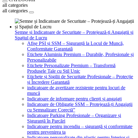
all categories
all categories
Semne și Indicatoare de Securitate – Protejează-ți Angajații și
Spațiul de Lucru
Afișe PSI și SSM – Siguranță la Locul de Muncă,
Conformitate Garantată
Etichete Aluminiu Premium – Durabile, Profesionale și
Personalizabile
Etichete Personalizate Premium – Transformă
Produsele Tale cu Stil Unic
Etichete și Sigilii de Securitate Profesionale – Protecție
și Încredere Garantată
indicatoare de avertizare rezistente pentru locuri de
muncă
Indicatoare de informare pentru clienți și angajați
Indicatoare de Obligație SSM – Protejează-ți Angajații
cu Semnalizare Corectă”
Indicatoare Parking Profesionale – Organizare și
Siguranță în Parcări
Indicatoare pentru incendiu – siguranță și conformitate
pentru prevenirea ta
Indicatoare personalizate din plastic pentru Interior și