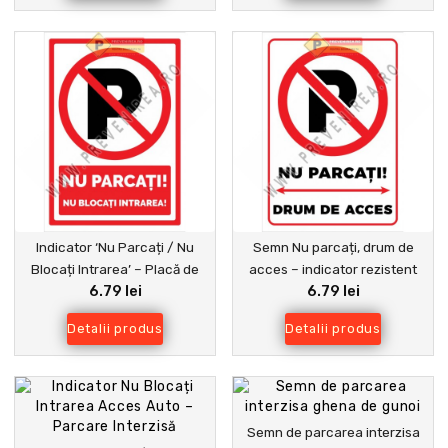
Indicator ‘Nu Parcați / Nu
Semn Nu parcați, drum de
Blocați Intrarea’ – Placă de
acces – indicator rezistent
6.79 lei
6.79 lei
avertizare vizibilă pentru
pentru exterior
menținerea accesului liber și
Detalii produs
Detalii produs
evitarea blocajelor
Semn de parcarea interzisa