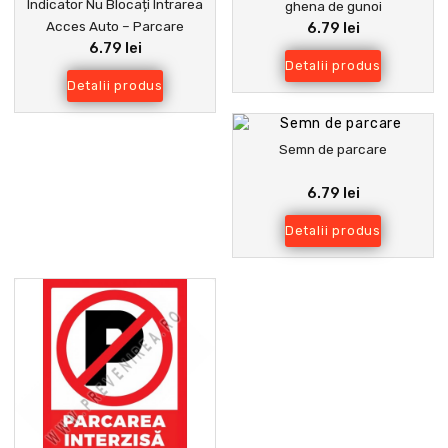
Indicator Nu Blocați Intrarea
ghena de gunoi
Acces Auto – Parcare
6.79 lei
6.79 lei
Interzisă
Detalii produs
Detalii produs
Semn de parcare
6.79 lei
Detalii produs