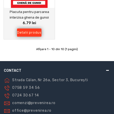
Placuta pentru parcarea
interzisa ghena de gunoi
6.79 lei
Detalii produs
Afişare 1 - 10 din 10 (1 pagini)
CONTACT
Strada Călan, Nr 26a, Sector 3, București
0758 59 34 56
0724 30 67 14
comenzi@prevenirea.ro
office@prevenirea.ro