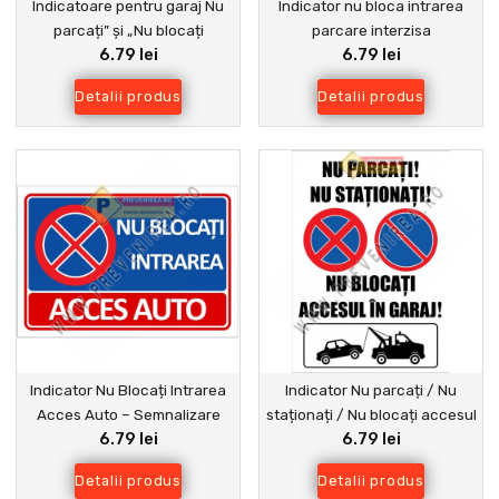
Indicatoare pentru garaj Nu
Indicator nu bloca intrarea
parcați” și „Nu blocați
parcare interzisa
6.79 lei
6.79 lei
accesul” – semne clare și
durabile
Detalii produs
Detalii produs
Indicator Nu Blocați Intrarea
Indicator Nu parcați / Nu
Acces Auto – Semnalizare
staționați / Nu blocați accesul
6.79 lei
6.79 lei
Parcare
în garaj” – Semn avertizare
trafic
Detalii produs
Detalii produs