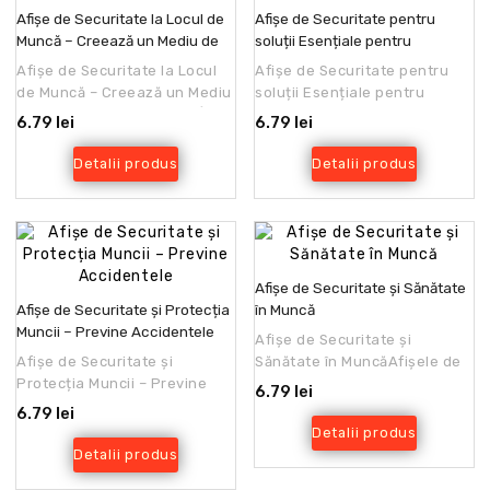
Afișe de Securitate la Locul de
Afișe de Securitate pentru
Muncă – Creează un Mediu de
soluții Esențiale pentru
Lucru Sănătos și Sigur
Siguranța la Locul de Muncă
Afișe de Securitate la Locul
Afișe de Securitate pentru
de Muncă – Creează un Mediu
soluții Esențiale pentru
de Lucru Sănătos și SigurÎn
Siguranța la Locul de
6.79 lei
6.79 lei
orice companie ..
MuncăSiguranța la locul de..
Detalii produs
Detalii produs
Afișe de Securitate și Sănătate
Afișe de Securitate și Protecția
în Muncă
Muncii – Previne Accidentele
Afișe de Securitate și
Afișe de Securitate și
Sănătate în MuncăAfișele de
Protecția Muncii – Previne
Securitate și Sănătate în
6.79 lei
AccidenteleProtejează-ți
Muncă (SSM) nu sunt opț..
6.79 lei
angajații, evită accident..
Detalii produs
Detalii produs