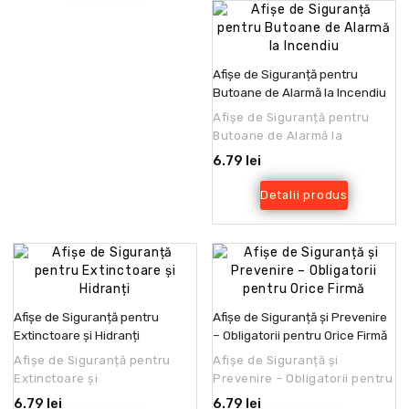
Afișe de Siguranță pentru
Butoane de Alarmă la Incendiu
Afișe de Siguranță pentru
Butoane de Alarmă la
IncendiuProtecția împotriva
6.79 lei
incendiilor este o priori..
Detalii produs
Afișe de Siguranță pentru
Afișe de Siguranță și Prevenire
Extinctoare și Hidranți
– Obligatorii pentru Orice Firmă
Afișe de Siguranță pentru
Afișe de Siguranță și
Extinctoare și
Prevenire – Obligatorii pentru
HidranțiIntroducereSiguranța
Orice FirmăIndiferent că firma
6.79 lei
6.79 lei