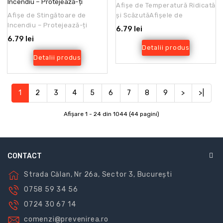
Incendiu – Protejează-ți
Afișe de Temperatură Ridicată
Angajații și Clădirea
Afișe de Stingătoare de
și ScăzutăAfișele de
Incendiu – Protejează-ți
temperatură ridicată și
6.79 lei
Angajații și ClădireaSiguranța
scăzută sunt esențiale pe..
6.79 lei
la locul de muncă nu..
Detalii produs
Detalii produs
1
2
3
4
5
6
7
8
9
>
>|
Afişare 1 - 24 din 1044 (44 pagini)
CONTACT
Strada Călan, Nr 26a, Sector 3, București
0758 59 34 56
0724 30 67 14
comenzi@prevenirea.ro