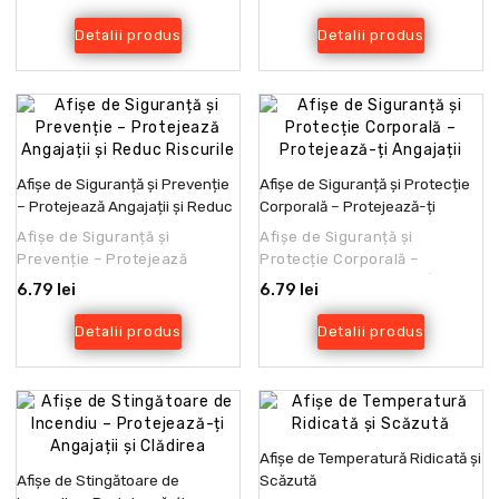
la incendiu reprezintă un pilo..
ta activează în ..
Detalii produs
Detalii produs
Afișe de Siguranță și Prevenție
Afișe de Siguranță și Protecție
– Protejează Angajații și Reduc
Corporală – Protejează-ți
Riscurile
Angajații
Afișe de Siguranță și
Afișe de Siguranță și
Prevenție – Protejează
Protecție Corporală –
Angajații și Reduc
Protejează-ți AngajațiiÎn
6.79 lei
6.79 lei
RiscurileSiguranța la locul de
orice companie din România,
muncă..
si..
Detalii produs
Detalii produs
Afișe de Temperatură Ridicată și
Afișe de Stingătoare de
Scăzută