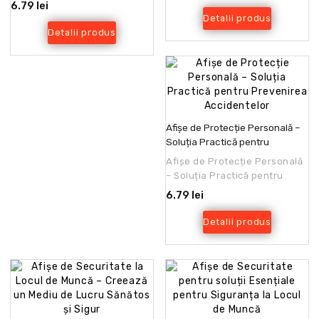
StingereImportanța afișelor
unul dintre cele mai impo..
6.79 lei
de prevenire a incen..
Detalii produs
Detalii produs
Afișe de Protecție Personală –
Soluția Practică pentru
Prevenirea Accidentelor
Afișe de Protecție Personală
– Soluția Practică pentru
Prevenirea
6.79 lei
AccidentelorSiguranța
angajaților ..
Detalii produs