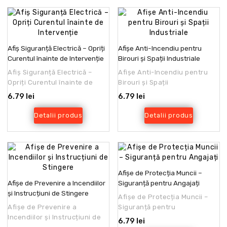
Afiș Siguranță Electrică – Opriți
Afișe Anti-Incendiu pentru
Curentul înainte de Intervenție
Birouri și Spații Industriale
Afiș Siguranță Electrică –
Afișe Anti-Incendiu pentru
Opriți Curentul înainte de
Birouri și Spații
IntervențieElectricitatea este
IndustrialeIndiferent dacă
6.79 lei
6.79 lei
una dintre cele..
gestionați un birou modern, ..
Detalii produs
Detalii produs
Afișe de Protecția Muncii –
Afișe de Prevenire a Incendiilor
Siguranță pentru Angajați
și Instrucțiuni de Stingere
Afișe de Protecția Muncii –
Afișe de Prevenire a
Siguranță pentru
Incendiilor și Instrucțiuni de
AngajațiProtecția muncii este
6.79 lei