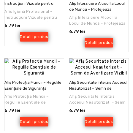
Instrucțiuni Vizuale pentru
Afiș Interzicere Alcool la Locul
Curățenie și Sănătate
de Muncă – Protejează
Afiș Igienă Profesional –
Siguranța Angajaților
Instrucțiuni Vizuale pentru
Afiș Interzicere Alcool la
Curățenie și SănătateÎn
Locul de Muncă – Protejează
6.79 lei
mediul profesional, ig..
Siguranța
6.79 lei
AngajațilorConsumul de
Detalii produs
alcool la lo..
Detalii produs
Afiș Protecția Muncii – Regulile
Afiș Securitate Interzis Accesul
Esențiale de Siguranță
Neautorizat – Semn de
Avertizare Vizibil
Afiș Protecția Muncii –
Afiș Securitate Interzis
Regulile Esențiale de
Accesul Neautorizat – Semn
SiguranțăProtecția Muncii,
de Avertizare VizibilAfișul de
6.79 lei
6.79 lei
cunoscută și sub denumirea ..
securitate ..
Detalii produs
Detalii produs