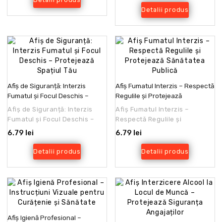
Detalii produs
Afiș de Siguranță: Interzis
Afiș Fumatul Interzis – Respectă
Fumatul și Focul Deschis –
Regulile și Protejează
Protejează Spațiul Tău
Sănătatea Publică
Afiș de Siguranță: Interzis
Afiș Fumatul Interzis –
Fumatul și Focul Deschis –
Respectă Regulile și
Protejează Spațiul
Protejează Sănătatea
6.79 lei
6.79 lei
TăuCumpără afișul de sigur..
PublicăFumatul în spațiile
publice..
Detalii produs
Detalii produs
Afiș Igienă Profesional –