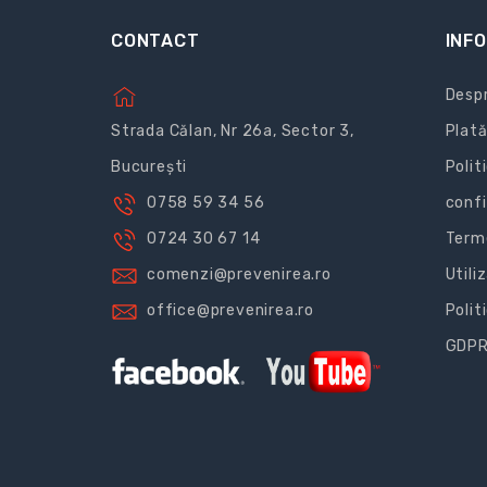
CONTACT
INFO
Despr
Strada Călan, Nr 26a, Sector 3,
Plată
București
Polit
0758 59 34 56
confi
0724 30 67 14
Terme
comenzi@prevenirea.ro
Utili
office@prevenirea.ro
Polit
GDP