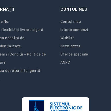
RMAŢII
CONTUL MEU
e Noi
Contul meu
 flexibilă și livrare sigură
Istoric comenzi
ica noastră de
Wishlist
dențialitate
Newsletter
ni și Condiții – Politica de
Oferte speciale
zare
ANPC
ica de retur inteligentă
R