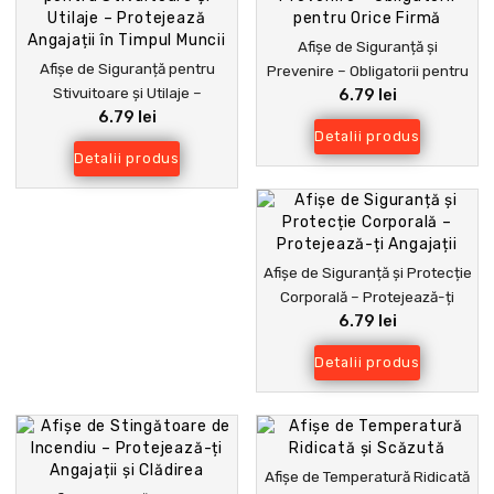
Afișe de Siguranță și
Afișe de Siguranță pentru
Prevenire – Obligatorii pentru
Stivuitoare și Utilaje –
6.79 lei
Orice Firmă
6.79 lei
Protejează Angajații în Timpul
Detalii produs
Muncii
Detalii produs
Afișe de Siguranță și Protecție
Corporală – Protejează-ți
6.79 lei
Angajații
Detalii produs
Afișe de Temperatură Ridicată