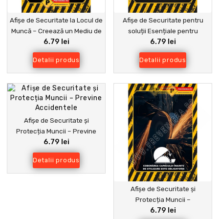
Afișe de Securitate la Locul de
Afișe de Securitate pentru
Muncă – Creează un Mediu de
soluții Esențiale pentru
6.79 lei
6.79 lei
Lucru Sănătos și Sigur
Siguranța la Locul de Muncă
Detalii produs
Detalii produs
Afișe de Securitate și
Protecția Muncii – Previne
6.79 lei
Accidentele
Detalii produs
Afișe de Securitate și
Protecția Muncii –
6.79 lei
Respectarea Regulilor Fără