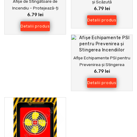
Afișe de Stingătoare de
și Scăzută
Incendiu – Protejează-ți
6.79 lei
6.79 lei
Angajații și Clădirea
Detalii produs
Detalii produs
Afișe Echipamente PSI pentru
Prevenirea și Stingerea
6.79 lei
Incendiilor
Detalii produs