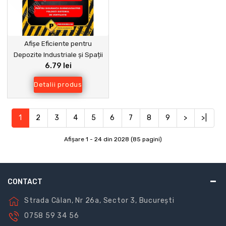
Afișe Eficiente pentru
Depozite Industriale și Spații
6.79 lei
Comerciale
Detalii produs
1
2
3
4
5
6
7
8
9
>
>|
Afişare 1 - 24 din 2028 (85 pagini)
CONTACT
Strada Călan, Nr 26a, Sector 3, București
0758 59 34 56