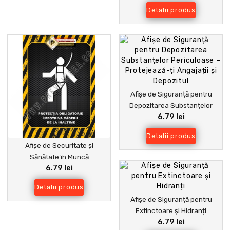
Compromis
Detalii produs
Afișe de Siguranță pentru
Depozitarea Substanțelor
6.79 lei
Periculoase – Protejează-ți
Angajații și Depozitul
Detalii produs
Afișe de Securitate și
Sănătate în Muncă
6.79 lei
Detalii produs
Afișe de Siguranță pentru
Extinctoare și Hidranți
6.79 lei