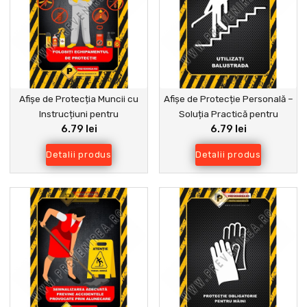
Afișe de Protecția Muncii cu
Afișe de Protecție Personală –
Instrucțiuni pentru
Soluția Practică pentru
6.79 lei
6.79 lei
Echipamente de Siguranță
Prevenirea Accidentelor
Detalii produs
Detalii produs