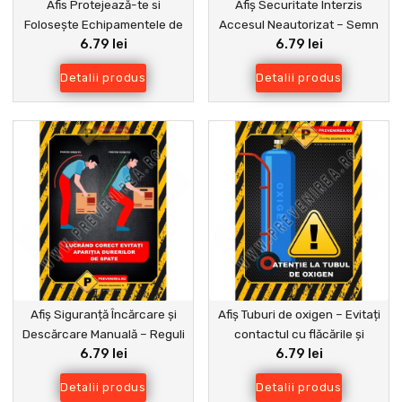
Afis Protejează-te si
Afiș Securitate Interzis
Folosește Echipamentele de
Accesul Neautorizat – Semn
6.79 lei
6.79 lei
Siguranță
de Avertizare Vizibil
Detalii produs
Detalii produs
Afiș Siguranță Încărcare și
Afiș Tuburi de oxigen – Evitați
Descărcare Manuală – Reguli
contactul cu flăcările și
6.79 lei
6.79 lei
pentru Protecția Angajaților
scânteile
Detalii produs
Detalii produs