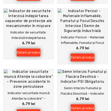
Indicator de securitate:
Indicator Pericol – Materiale
Interzisă îndepărtarea
Inflamabile, Fumatul și Focul
6.79 lei
capacelor de protecție ale
6.79 lei
Deschis Interzise | Semn de
mecanismelor în mișcare
Detalii produs
Siguranță Industrială
Detalii produs
Semn Interzis Fumatul și
Indicator securitate muncă
Flacăra Deschisă – Indicator
Atenție la coborâre” –
6.79 lei
PSI Obligatoriu
6.79 lei
Prevenire accidente în zone
Detalii produs
periculoase