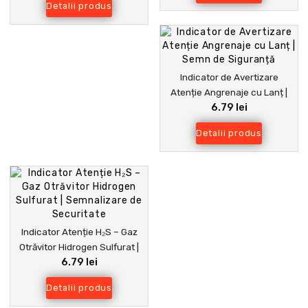
Detalii produs
Indicator de Avertizare
Atenție Angrenaje cu Lanț |
6.79 lei
Semn de Siguranță
Detalii produs
Indicator Atenție H₂S – Gaz
Otrăvitor Hidrogen Sulfurat |
6.79 lei
Semnalizare de Securitate
Detalii produs