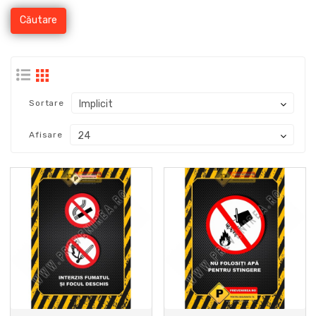
Sortare
Afisare