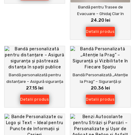
Bandă pentru Trasee de
Evacuare – Ghidaj Clar în
24.20 lei
Situații Critice
Detalii produs
Bandă personalizată pentru
Bandă Personalizată „Atenție
distanțare – Asigură siguranța
la Prag” – Siguranță și
27.15 lei
20.36 lei
și păstrează distanța în spații
Vizibilitate în Fiecare Spațiu
publice
Detalii produs
Detalii produs