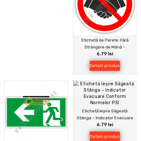
Etichetă de Perete: Fără
Strângere de Mână –
6.79 lei
Protejează Angajații și
Vizitatorii
Detalii produs
Etichetă Ieșire Săgeată
Stânga – Indicator Evacuare
6.79 lei
Conform Normelor PSI
Detalii produs