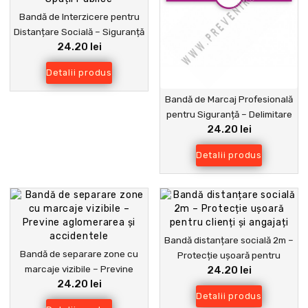
Bandă de Interzicere pentru
Distanțare Socială – Siguranță
24.20 lei
și Organizare în Spații Publice
Detalii produs
Bandă de Marcaj Profesională
pentru Siguranță – Delimitare
24.20 lei
și Păstrare Distanță în Spații
Publice și Industriale
Detalii produs
Bandă distanțare socială 2m –
Bandă de separare zone cu
Protecție ușoară pentru
marcaje vizibile – Previne
24.20 lei
clienți și angajați
24.20 lei
aglomerarea și accidentele
Detalii produs