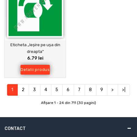
Eticheta „Ieșire pe ușa din
dreapta”
6.79 lei
Detalii produs
1
2
3
4
5
6
7
8
9
>
>|
Afişare 1 - 24 din 711 (30 pagini)
CONTACT