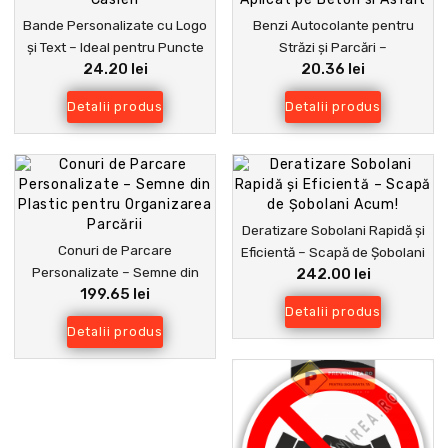
Bande Personalizate cu Logo
Benzi Autocolante pentru
și Text – Ideal pentru Puncte
Străzi și Parcări –
24.20 lei
20.36 lei
de Informații și Casieri
Personalizate și Ușor de
Aplicat pe Beton si Asfalt
Detalii produs
Detalii produs
Deratizare Sobolani Rapidă și
Conuri de Parcare
Eficientă – Scapă de Șobolani
Personalizate – Semne din
242.00 lei
Acum!
199.65 lei
Plastic pentru Organizarea
Detalii produs
Parcării
Detalii produs