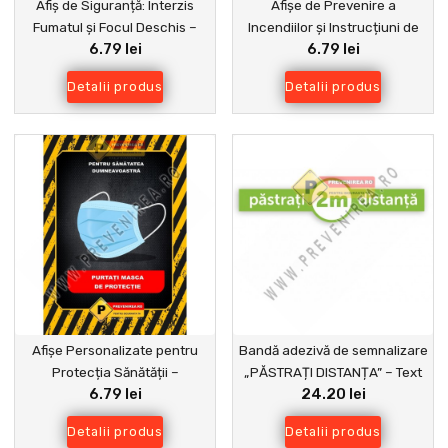
Afiș de Siguranță: Interzis
Afișe de Prevenire a
Fumatul și Focul Deschis –
Incendiilor și Instrucțiuni de
6.79 lei
6.79 lei
Protejează Spațiul Tău
Stingere
Detalii produs
Detalii produs
Afișe Personalizate pentru
Bandă adezivă de semnalizare
Protecția Sănătății –
„PĂSTRAȚI DISTANȚA” – Text
6.79 lei
24.20 lei
Protejează-ți Angajații și
Personalizat
Clienții
Detalii produs
Detalii produs