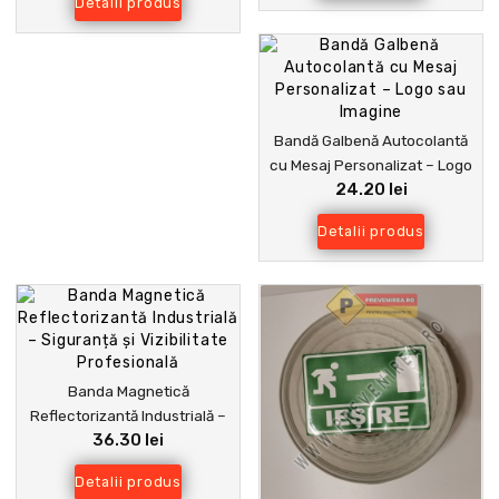
Detalii produs
Bandă Galbenă Autocolantă
cu Mesaj Personalizat – Logo
24.20 lei
sau Imagine
Detalii produs
Banda Magnetică
Reflectorizantă Industrială –
36.30 lei
Siguranță și Vizibilitate
Profesională
Detalii produs