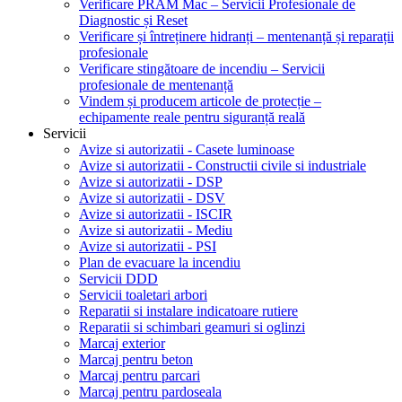
Verificare PRAM Mac – Servicii Profesionale de
Diagnostic și Reset
Verificare și întreținere hidranți – mentenanță și reparații
profesionale
Verificare stingătoare de incendiu – Servicii
profesionale de mentenanță
Vindem și producem articole de protecție –
echipamente reale pentru siguranță reală
Servicii
Avize si autorizatii - Casete luminoase
Avize si autorizatii - Constructii civile si industriale
Avize si autorizatii - DSP
Avize si autorizatii - DSV
Avize si autorizatii - ISCIR
Avize si autorizatii - Mediu
Avize si autorizatii - PSI
Plan de evacuare la incendiu
Servicii DDD
Servicii toaletari arbori
Reparatii si instalare indicatoare rutiere
Reparatii si schimbari geamuri si oglinzi
Marcaj exterior
Marcaj pentru beton
Marcaj pentru parcari
Marcaj pentru pardoseala