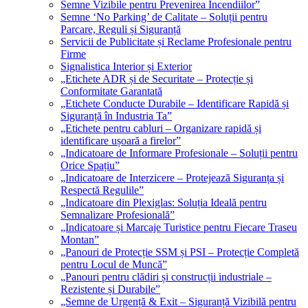
Semne Vizibile pentru Prevenirea Incendiilor”
Semne ‘No Parking’ de Calitate – Soluții pentru
Parcare, Reguli și Siguranță
Servicii de Publicitate și Reclame Profesionale pentru
Firme
Signalistica Interior și Exterior
„Etichete ADR și de Securitate – Protecție și
Conformitate Garantată
„Etichete Conducte Durabile – Identificare Rapidă și
Siguranță în Industria Ta”
„Etichete pentru cabluri – Organizare rapidă și
identificare ușoară a firelor”
„Indicatoare de Informare Profesionale – Soluții pentru
Orice Spațiu”
„Indicatoare de Interzicere – Protejează Siguranța și
Respectă Regulile”
„Indicatoare din Plexiglas: Soluția Ideală pentru
Semnalizare Profesională”
„Indicatoare și Marcaje Turistice pentru Fiecare Traseu
Montan”
„Panouri de Protecție SSM și PSI – Protecție Completă
pentru Locul de Muncă”
„Panouri pentru clădiri și construcții industriale –
Rezistente și Durabile”
„Semne de Urgență & Exit – Siguranță Vizibilă pentru