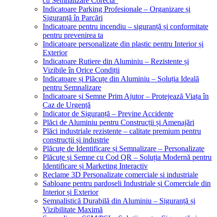
cu Semnalizare Corectă”
Indicatoare Parking Profesionale – Organizare și
Siguranță în Parcări
Indicatoare pentru incendiu – siguranță și conformitate
pentru prevenirea ta
Indicatoare personalizate din plastic pentru Interior și
Exterior
Indicatoare Rutiere din Aluminiu – Rezistente și
Vizibile în Orice Condiții
Indicatoare și Plăcuțe din Aluminiu – Soluția Ideală
pentru Semnalizare
Indicatoare și Semne Prim Ajutor – Protejează Viața în
Caz de Urgență
Indicator de Siguranță – Previne Accidente
Plăci de Aluminiu pentru Construcții și Amenajări
Plăci industriale rezistente – calitate premium pentru
construcții și industrie
Plăcuțe de Identificare și Semnalizare – Personalizate
Plăcuțe și Semne cu Cod QR – Soluția Modernă pentru
Identificare și Marketing Interactiv
Reclame 3D Personalizate comerciale si industriale
Sabloane pentru pardoseli Industriale și Comerciale din
Interior și Exterior
Semnalistică Durabilă din Aluminiu – Siguranță și
Vizibilitate Maximă