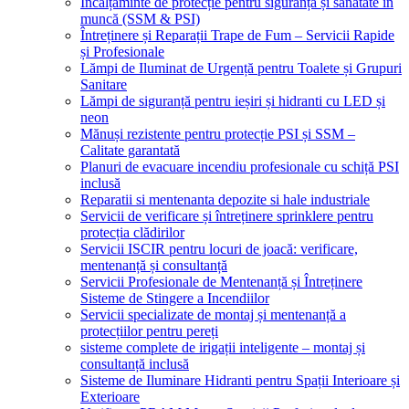
Încălțăminte de protecție pentru siguranță și sănătate în
muncă (SSM & PSI)
Întreținere și Reparații Trape de Fum – Servicii Rapide
și Profesionale
Lămpi de Iluminat de Urgență pentru Toalete și Grupuri
Sanitare
Lămpi de siguranță pentru ieșiri și hidranti cu LED și
neon
Mănuși rezistente pentru protecție PSI și SSM –
Calitate garantată
Planuri de evacuare incendiu profesionale cu schiță PSI
inclusă
Reparatii si mentenanta depozite si hale industriale
Servicii de verificare și întreținere sprinklere pentru
protecția clădirilor
Servicii ISCIR pentru locuri de joacă: verificare,
mentenanță și consultanță
Servicii Profesionale de Mentenanță și Întreținere
Sisteme de Stingere a Incendiilor
Servicii specializate de montaj și mentenanță a
protecțiilor pentru pereți
sisteme complete de irigații inteligente – montaj și
consultanță inclusă
Sisteme de Iluminare Hidranti pentru Spații Interioare și
Exterioare