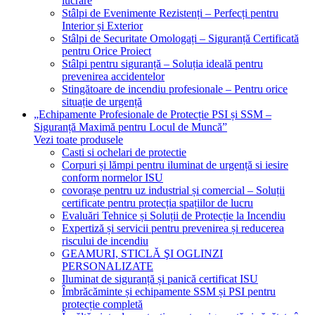
lucrare
Stâlpi de Evenimente Rezistenți – Perfecți pentru
Interior și Exterior
Stâlpi de Securitate Omologați – Siguranță Certificată
pentru Orice Proiect
Stâlpi pentru siguranță – Soluția ideală pentru
prevenirea accidentelor
Stingătoare de incendiu profesionale – Pentru orice
situație de urgență
„Echipamente Profesionale de Protecție PSI și SSM –
Siguranță Maximă pentru Locul de Muncă”
Vezi toate produsele
Casti si ochelari de protectie
Corpuri și lămpi pentru iluminat de urgență si iesire
conform normelor ISU
covorașe pentru uz industrial și comercial – Soluții
certificate pentru protecția spațiilor de lucru
Evaluări Tehnice și Soluții de Protecție la Incendiu
Expertiză și servicii pentru prevenirea și reducerea
riscului de incendiu
GEAMURI, STICLĂ ŞI OGLINZI
PERSONALIZATE
Iluminat de siguranță și panică certificat ISU
Îmbrăcăminte și echipamente SSM și PSI pentru
protecție completă