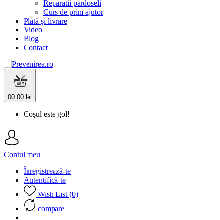
Reparatii pardoseli
Curs de prim ajutor
Plată și livrare
Video
Blog
Contact
0
0.00 lei
Coșul este gol!
Contul meu
Înregistrează-te
Autentifică-te
Wish List (0)
compare