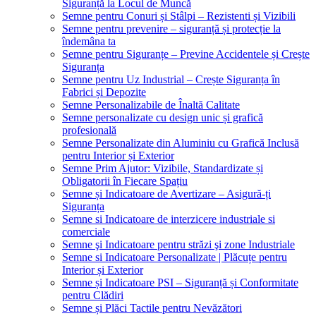
Siguranță la Locul de Muncă
Semne pentru Conuri și Stâlpi – Rezistenti și Vizibili
Semne pentru prevenire – siguranță și protecție la
îndemâna ta
Semne pentru Siguranțe – Previne Accidentele și Crește
Siguranța
Semne pentru Uz Industrial – Crește Siguranța în
Fabrici și Depozite
Semne Personalizabile de Înaltă Calitate
Semne personalizate cu design unic și grafică
profesională
Semne Personalizate din Aluminiu cu Grafică Inclusă
pentru Interior și Exterior
Semne Prim Ajutor: Vizibile, Standardizate și
Obligatorii în Fiecare Spațiu
Semne și Indicatoare de Avertizare – Asigură-ți
Siguranța
Semne si Indicatoare de interzicere industriale si
comerciale
Semne şi Indicatoare pentru străzi şi zone Industriale
Semne si Indicatoare Personalizate | Plăcuțe pentru
Interior și Exterior
Semne și Indicatoare PSI – Siguranță și Conformitate
pentru Clădiri
Semne și Plăci Tactile pentru Nevăzători