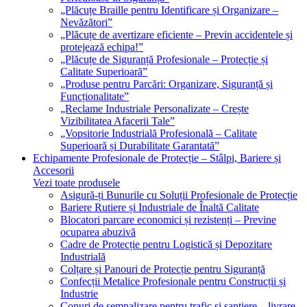
„Plăcuțe Braille pentru Identificare și Organizare –
Nevăzători”
„Plăcuțe de avertizare eficiente – Previn accidentele și
protejează echipa!”
„Plăcuțe de Siguranță Profesionale – Protecție și
Calitate Superioară”
„Produse pentru Parcări: Organizare, Siguranță și
Funcționalitate”
„Reclame Industriale Personalizate – Crește
Vizibilitatea Afacerii Tale”
„Vopsitorie Industrială Profesională – Calitate
Superioară și Durabilitate Garantată”
Echipamente Profesionale de Protecție – Stâlpi, Bariere și
Accesorii
Vezi toate produsele
Asigură-ți Bunurile cu Soluții Profesionale de Protecție
Bariere Rutiere și Industriale de Înaltă Calitate
Blocatori parcare economici și rezistenți – Previne
ocuparea abuzivă
Cadre de Protecție pentru Logistică și Depozitare
Industrială
Colțare și Panouri de Protecție pentru Siguranță
Confecții Metalice Profesionale pentru Construcții și
Industrie
Conuri de semnalizare pentru trafic și șantiere – livrare