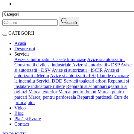
caută
CATEGORII
Acasă
Despre noi
Servicii
Avize si autorizatii - Casete luminoase
Avize si autorizatii -
Constructii civile si industriale
Avize si autorizatii - DSP
Avize
si autorizatii - DSV
Avize si autorizatii - ISCIR
Avize si
autorizatii - Mediu
Avize si autorizatii - PSI
Plan de evacuare
la incendiu
Servicii DDD
Servicii toaletari arbori
Reparatii si
instalare indicatoare rutiere
Reparatii si schimbari geamuri si
oglinzi
Marcaj exterior
Marcaj pentru beton
Marcaj pentru
parcari
Marcaj pentru pardoseala
Reparatii pardoseli
Curs de
prim ajutor
Video
Blog
Plată și livrare
Contact