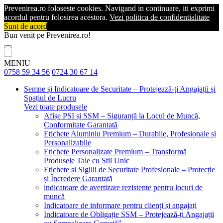
Prevenirea.ro foloseste cookies. Navigand in continuare, iti exprimi
acordul pentru folosirea acestora.
Vezi politica de confidentialitate
Sunt de acord
Bun venit pe Prevenirea.ro!
MENIU
0758 59 34 56
0724 30 67 14
Semne și Indicatoare de Securitate – Protejează-ți Angajații și
Spațiul de Lucru
Vezi toate produsele
Afișe PSI și SSM – Siguranță la Locul de Muncă,
Conformitate Garantată
Etichete Aluminiu Premium – Durabile, Profesionale și
Personalizabile
Etichete Personalizate Premium – Transformă
Produsele Tale cu Stil Unic
Etichete și Sigilii de Securitate Profesionale – Protecție
și Încredere Garantată
indicatoare de avertizare rezistente pentru locuri de
muncă
Indicatoare de informare pentru clienți și angajați
Indicatoare de Obligație SSM – Protejează-ți Angajații