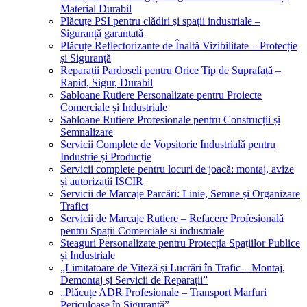
Material Durabil
Plăcuțe PSI pentru clădiri și spații industriale –
Siguranță garantată
Plăcuțe Reflectorizante de Înaltă Vizibilitate – Protecție
și Siguranță
Reparații Pardoseli pentru Orice Tip de Suprafață –
Rapid, Sigur, Durabil
Sabloane Rutiere Personalizate pentru Proiecte
Comerciale și Industriale
Sabloane Rutiere Profesionale pentru Construcții și
Semnalizare
Servicii Complete de Vopsitorie Industrială pentru
Industrie și Producție
Servicii complete pentru locuri de joacă: montaj, avize
și autorizații ISCIR
Servicii de Marcaje Parcări: Linie, Semne și Organizare
Trafict
Servicii de Marcaje Rutiere – Refacere Profesională
pentru Spații Comerciale si industriale
Steaguri Personalizate pentru Protecția Spațiilor Publice
și Industriale
„Limitatoare de Viteză și Lucrări în Trafic – Montaj,
Demontaj și Servicii de Reparații”
„Plăcuțe ADR Profesionale – Transport Marfuri
Periculoase în Siguranță”