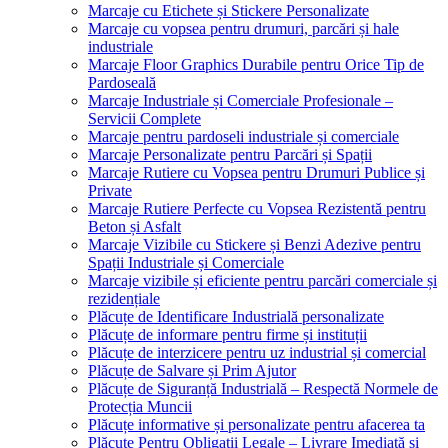
Marcaje cu Etichete și Stickere Personalizate
Marcaje cu vopsea pentru drumuri, parcări și hale
industriale
Marcaje Floor Graphics Durabile pentru Orice Tip de
Pardoseală
Marcaje Industriale și Comerciale Profesionale –
Servicii Complete
Marcaje pentru pardoseli industriale și comerciale
Marcaje Personalizate pentru Parcări și Spații
Marcaje Rutiere cu Vopsea pentru Drumuri Publice și
Private
Marcaje Rutiere Perfecte cu Vopsea Rezistentă pentru
Beton și Asfalt
Marcaje Vizibile cu Stickere și Benzi Adezive pentru
Spații Industriale și Comerciale
Marcaje vizibile și eficiente pentru parcări comerciale și
rezidențiale
Plăcuțe de Identificare Industrială personalizate
Plăcuțe de informare pentru firme și instituții
Plăcuțe de interzicere pentru uz industrial și comercial
Plăcuțe de Salvare și Prim Ajutor
Plăcuțe de Siguranță Industrială – Respectă Normele de
Protecția Muncii
Plăcuțe informative și personalizate pentru afacerea ta
Plăcuțe Pentru Obligații Legale – Livrare Imediată și