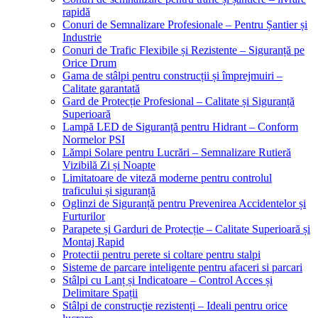
rapidă
Conuri de Semnalizare Profesionale – Pentru Șantier și
Industrie
Conuri de Trafic Flexibile și Rezistente – Siguranță pe
Orice Drum
Gama de stâlpi pentru construcții și împrejmuiri –
Calitate garantată
Gard de Protecție Profesional – Calitate și Siguranță
Superioară
Lampă LED de Siguranță pentru Hidrant – Conform
Normelor PSI
Lămpi Solare pentru Lucrări – Semnalizare Rutieră
Vizibilă Zi și Noapte
Limitatoare de viteză moderne pentru controlul
traficului și siguranță
Oglinzi de Siguranță pentru Prevenirea Accidentelor și
Furturilor
Parapete și Garduri de Protecție – Calitate Superioară și
Montaj Rapid
Protectii pentru perete si coltare pentru stalpi
Sisteme de parcare inteligente pentru afaceri si parcari
Stâlpi cu Lanț și Indicatoare – Control Acces și
Delimitare Spații
Stâlpi de construcție rezistenți – Ideali pentru orice