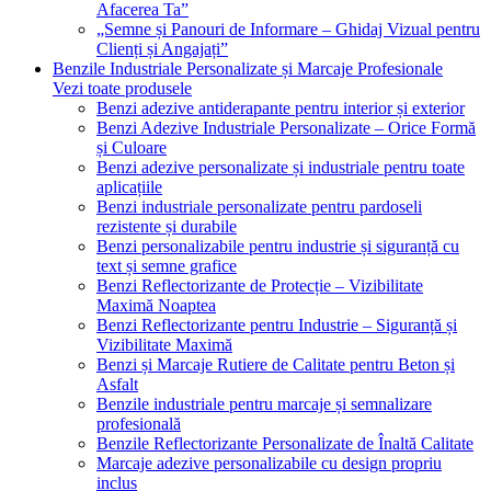
Afacerea Ta”
„Semne și Panouri de Informare – Ghidaj Vizual pentru
Clienți și Angajați”
Benzile Industriale Personalizate și Marcaje Profesionale
Vezi toate produsele
Benzi adezive antiderapante pentru interior și exterior
Benzi Adezive Industriale Personalizate – Orice Formă
și Culoare
Benzi adezive personalizate și industriale pentru toate
aplicațiile
Benzi industriale personalizate pentru pardoseli
rezistente și durabile
Benzi personalizabile pentru industrie și siguranță cu
text și semne grafice
Benzi Reflectorizante de Protecție – Vizibilitate
Maximă Noaptea
Benzi Reflectorizante pentru Industrie – Siguranță și
Vizibilitate Maximă
Benzi și Marcaje Rutiere de Calitate pentru Beton și
Asfalt
Benzile industriale pentru marcaje și semnalizare
profesională
Benzile Reflectorizante Personalizate de Înaltă Calitate
Marcaje adezive personalizabile cu design propriu
inclus