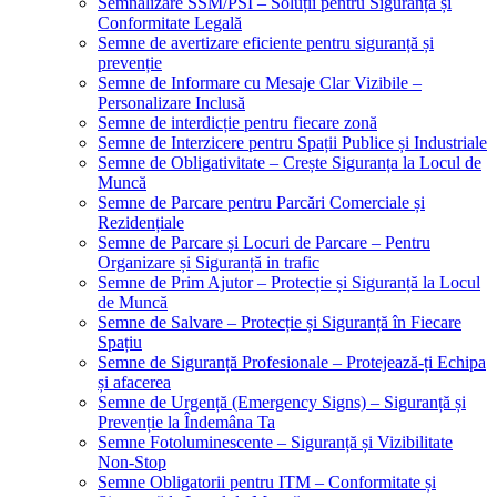
Semnalizare SSM/PSI – Soluții pentru Siguranță și
Conformitate Legală
Semne de avertizare eficiente pentru siguranță și
prevenție
Semne de Informare cu Mesaje Clar Vizibile –
Personalizare Inclusă
Semne de interdicție pentru fiecare zonă
Semne de Interzicere pentru Spații Publice și Industriale
Semne de Obligativitate – Crește Siguranța la Locul de
Muncă
Semne de Parcare pentru Parcări Comerciale și
Rezidențiale
Semne de Parcare și Locuri de Parcare – Pentru
Organizare și Siguranță in trafic
Semne de Prim Ajutor – Protecție și Siguranță la Locul
de Muncă
Semne de Salvare – Protecție și Siguranță în Fiecare
Spațiu
Semne de Siguranță Profesionale – Protejează-ți Echipa
și afacerea
Semne de Urgență (Emergency Signs) – Siguranță și
Prevenție la Îndemâna Ta
Semne Fotoluminescente – Siguranță și Vizibilitate
Non-Stop
Semne Obligatorii pentru ITM – Conformitate și