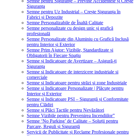
Semne pentru Siguranțe – Previne Accidentele și Crește
Siguranța
Semne pentru Uz Industrial – Crește Siguranța în
Fabrici și Depozite
Semne Personalizabile de Înaltă Calitate
Semne personalizate cu design unic și grafică
profesională
Semne Personalizate din Aluminiu cu Grafică Inclusă
pentru Interior și Exterior
Semne Prim Ajutor: Vizibile, Standardizate și
Obligatorii în Fiecare Spațiu
Semne și Indicatoare de Avertizare – Asigură-ți
Siguranța
Semne si Indicatoare de interzicere industriale si
comerciale
Semne şi Indicatoare pentru străzi şi zone Industriale
Semne si Indicatoare Personalizate | Plăcuțe pentru
Interior și Exterior
Semne și Indicatoare PSI – Siguranță și Conformitate
pentru Clădiri
Semne și Plăci Tactile pentru Nevăzători
Semne Vizibile pentru Prevenirea Incendiilor”
Semne ‘No Parking’ de Calitate – Soluții pentru
Parcare, Reguli și Siguranță
Servicii de Publicitate și Reclame Profesionale pentru