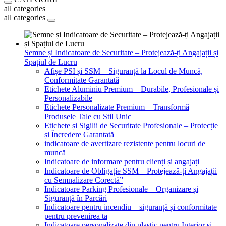
all categories
all categories
Semne și Indicatoare de Securitate – Protejează-ți Angajații și
Spațiul de Lucru
Afișe PSI și SSM – Siguranță la Locul de Muncă,
Conformitate Garantată
Etichete Aluminiu Premium – Durabile, Profesionale și
Personalizabile
Etichete Personalizate Premium – Transformă
Produsele Tale cu Stil Unic
Etichete și Sigilii de Securitate Profesionale – Protecție
și Încredere Garantată
indicatoare de avertizare rezistente pentru locuri de
muncă
Indicatoare de informare pentru clienți și angajați
Indicatoare de Obligație SSM – Protejează-ți Angajații
cu Semnalizare Corectă”
Indicatoare Parking Profesionale – Organizare și
Siguranță în Parcări
Indicatoare pentru incendiu – siguranță și conformitate
pentru prevenirea ta
Indicatoare personalizate din plastic pentru Interior și