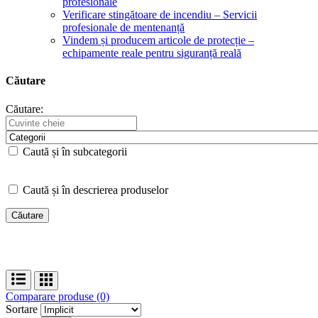
profesionale
Verificare stingătoare de incendiu – Servicii
profesionale de mentenanță
Vindem și producem articole de protecție –
echipamente reale pentru siguranță reală
Căutare
Căutare:
Caută și în subcategorii
Caută și în descrierea produselor
Comparare produse (0)
Sortare