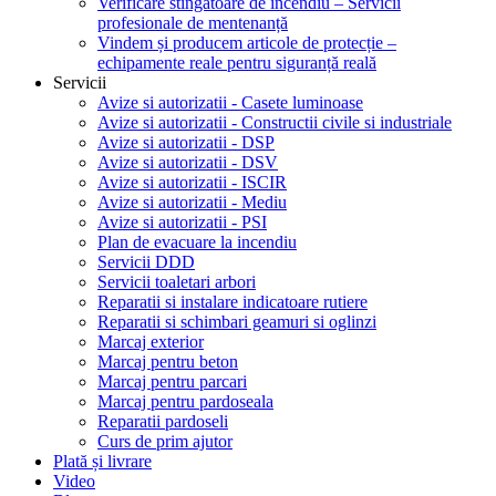
Verificare stingătoare de incendiu – Servicii
profesionale de mentenanță
Vindem și producem articole de protecție –
echipamente reale pentru siguranță reală
Servicii
Avize si autorizatii - Casete luminoase
Avize si autorizatii - Constructii civile si industriale
Avize si autorizatii - DSP
Avize si autorizatii - DSV
Avize si autorizatii - ISCIR
Avize si autorizatii - Mediu
Avize si autorizatii - PSI
Plan de evacuare la incendiu
Servicii DDD
Servicii toaletari arbori
Reparatii si instalare indicatoare rutiere
Reparatii si schimbari geamuri si oglinzi
Marcaj exterior
Marcaj pentru beton
Marcaj pentru parcari
Marcaj pentru pardoseala
Reparatii pardoseli
Curs de prim ajutor
Plată și livrare
Video