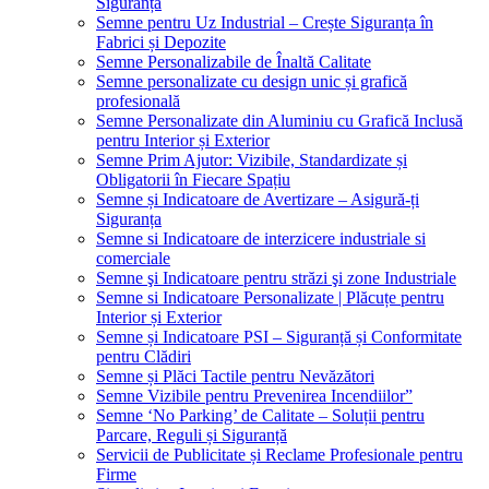
Siguranța
Semne pentru Uz Industrial – Crește Siguranța în
Fabrici și Depozite
Semne Personalizabile de Înaltă Calitate
Semne personalizate cu design unic și grafică
profesională
Semne Personalizate din Aluminiu cu Grafică Inclusă
pentru Interior și Exterior
Semne Prim Ajutor: Vizibile, Standardizate și
Obligatorii în Fiecare Spațiu
Semne și Indicatoare de Avertizare – Asigură-ți
Siguranța
Semne si Indicatoare de interzicere industriale si
comerciale
Semne şi Indicatoare pentru străzi şi zone Industriale
Semne si Indicatoare Personalizate | Plăcuțe pentru
Interior și Exterior
Semne și Indicatoare PSI – Siguranță și Conformitate
pentru Clădiri
Semne și Plăci Tactile pentru Nevăzători
Semne Vizibile pentru Prevenirea Incendiilor”
Semne ‘No Parking’ de Calitate – Soluții pentru
Parcare, Reguli și Siguranță
Servicii de Publicitate și Reclame Profesionale pentru
Firme