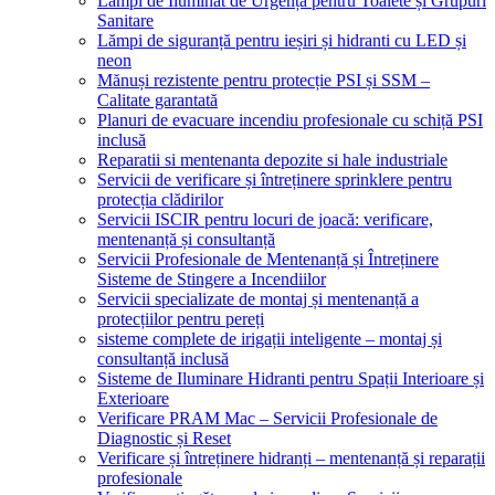
Lămpi de Iluminat de Urgență pentru Toalete și Grupuri
Sanitare
Lămpi de siguranță pentru ieșiri și hidranti cu LED și
neon
Mănuși rezistente pentru protecție PSI și SSM –
Calitate garantată
Planuri de evacuare incendiu profesionale cu schiță PSI
inclusă
Reparatii si mentenanta depozite si hale industriale
Servicii de verificare și întreținere sprinklere pentru
protecția clădirilor
Servicii ISCIR pentru locuri de joacă: verificare,
mentenanță și consultanță
Servicii Profesionale de Mentenanță și Întreținere
Sisteme de Stingere a Incendiilor
Servicii specializate de montaj și mentenanță a
protecțiilor pentru pereți
sisteme complete de irigații inteligente – montaj și
consultanță inclusă
Sisteme de Iluminare Hidranti pentru Spații Interioare și
Exterioare
Verificare PRAM Mac – Servicii Profesionale de
Diagnostic și Reset
Verificare și întreținere hidranți – mentenanță și reparații
profesionale