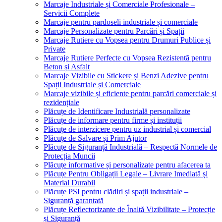
Marcaje Industriale și Comerciale Profesionale –
Servicii Complete
Marcaje pentru pardoseli industriale și comerciale
Marcaje Personalizate pentru Parcări și Spații
Marcaje Rutiere cu Vopsea pentru Drumuri Publice și
Private
Marcaje Rutiere Perfecte cu Vopsea Rezistentă pentru
Beton și Asfalt
Marcaje Vizibile cu Stickere și Benzi Adezive pentru
Spații Industriale și Comerciale
Marcaje vizibile și eficiente pentru parcări comerciale și
rezidențiale
Plăcuțe de Identificare Industrială personalizate
Plăcuțe de informare pentru firme și instituții
Plăcuțe de interzicere pentru uz industrial și comercial
Plăcuțe de Salvare și Prim Ajutor
Plăcuțe de Siguranță Industrială – Respectă Normele de
Protecția Muncii
Plăcuțe informative și personalizate pentru afacerea ta
Plăcuțe Pentru Obligații Legale – Livrare Imediată și
Material Durabil
Plăcuțe PSI pentru clădiri și spații industriale –
Siguranță garantată
Plăcuțe Reflectorizante de Înaltă Vizibilitate – Protecție
și Siguranță