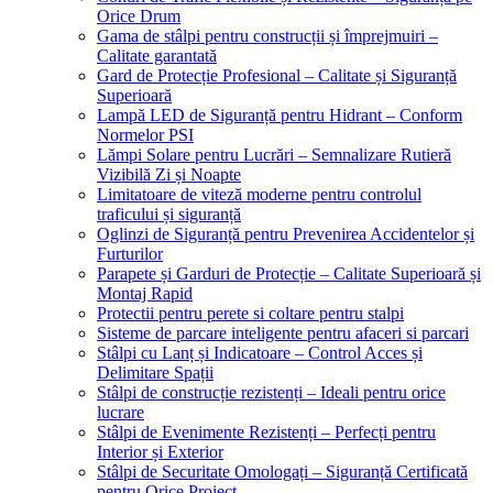
Orice Drum
Gama de stâlpi pentru construcții și împrejmuiri –
Calitate garantată
Gard de Protecție Profesional – Calitate și Siguranță
Superioară
Lampă LED de Siguranță pentru Hidrant – Conform
Normelor PSI
Lămpi Solare pentru Lucrări – Semnalizare Rutieră
Vizibilă Zi și Noapte
Limitatoare de viteză moderne pentru controlul
traficului și siguranță
Oglinzi de Siguranță pentru Prevenirea Accidentelor și
Furturilor
Parapete și Garduri de Protecție – Calitate Superioară și
Montaj Rapid
Protectii pentru perete si coltare pentru stalpi
Sisteme de parcare inteligente pentru afaceri si parcari
Stâlpi cu Lanț și Indicatoare – Control Acces și
Delimitare Spații
Stâlpi de construcție rezistenți – Ideali pentru orice
lucrare
Stâlpi de Evenimente Rezistenți – Perfecți pentru
Interior și Exterior
Stâlpi de Securitate Omologați – Siguranță Certificată
pentru Orice Proiect