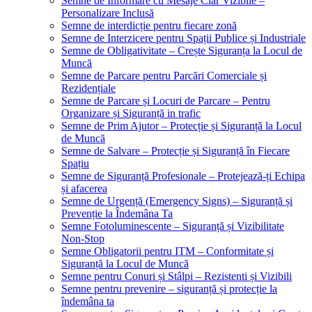
Semne de Informare cu Mesaje Clar Vizibile –
Personalizare Inclusă
Semne de interdicție pentru fiecare zonă
Semne de Interzicere pentru Spații Publice și Industriale
Semne de Obligativitate – Crește Siguranța la Locul de
Muncă
Semne de Parcare pentru Parcări Comerciale și
Rezidențiale
Semne de Parcare și Locuri de Parcare – Pentru
Organizare și Siguranță in trafic
Semne de Prim Ajutor – Protecție și Siguranță la Locul
de Muncă
Semne de Salvare – Protecție și Siguranță în Fiecare
Spațiu
Semne de Siguranță Profesionale – Protejează-ți Echipa
și afacerea
Semne de Urgență (Emergency Signs) – Siguranță și
Prevenție la Îndemâna Ta
Semne Fotoluminescente – Siguranță și Vizibilitate
Non-Stop
Semne Obligatorii pentru ITM – Conformitate și
Siguranță la Locul de Muncă
Semne pentru Conuri și Stâlpi – Rezistenti și Vizibili
Semne pentru prevenire – siguranță și protecție la
îndemâna ta