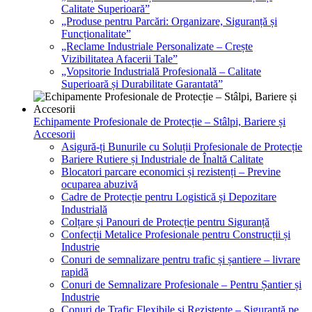
Calitate Superioară”
„Produse pentru Parcări: Organizare, Siguranță și
Funcționalitate”
„Reclame Industriale Personalizate – Crește
Vizibilitatea Afacerii Tale”
„Vopsitorie Industrială Profesională – Calitate
Superioară și Durabilitate Garantată”
Echipamente Profesionale de Protecție – Stâlpi, Bariere și
Accesorii
Asigură-ți Bunurile cu Soluții Profesionale de Protecție
Bariere Rutiere și Industriale de Înaltă Calitate
Blocatori parcare economici și rezistenți – Previne
ocuparea abuzivă
Cadre de Protecție pentru Logistică și Depozitare
Industrială
Colțare și Panouri de Protecție pentru Siguranță
Confecții Metalice Profesionale pentru Construcții și
Industrie
Conuri de semnalizare pentru trafic și șantiere – livrare
rapidă
Conuri de Semnalizare Profesionale – Pentru Șantier și
Industrie
Conuri de Trafic Flexibile și Rezistente – Siguranță pe