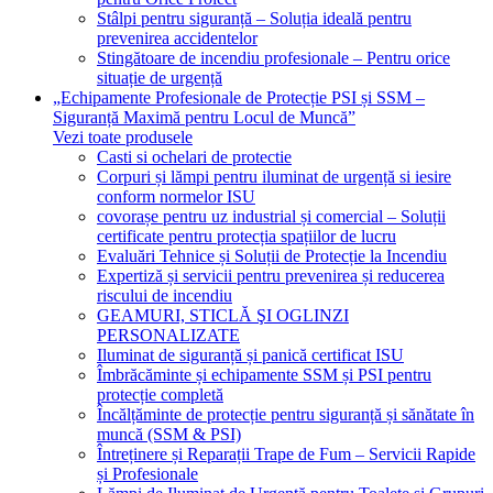
Stâlpi pentru siguranță – Soluția ideală pentru
prevenirea accidentelor
Stingătoare de incendiu profesionale – Pentru orice
situație de urgență
„Echipamente Profesionale de Protecție PSI și SSM –
Siguranță Maximă pentru Locul de Muncă”
Vezi toate produsele
Casti si ochelari de protectie
Corpuri și lămpi pentru iluminat de urgență si iesire
conform normelor ISU
covorașe pentru uz industrial și comercial – Soluții
certificate pentru protecția spațiilor de lucru
Evaluări Tehnice și Soluții de Protecție la Incendiu
Expertiză și servicii pentru prevenirea și reducerea
riscului de incendiu
GEAMURI, STICLĂ ŞI OGLINZI
PERSONALIZATE
Iluminat de siguranță și panică certificat ISU
Îmbrăcăminte și echipamente SSM și PSI pentru
protecție completă
Încălțăminte de protecție pentru siguranță și sănătate în
muncă (SSM & PSI)
Întreținere și Reparații Trape de Fum – Servicii Rapide
și Profesionale