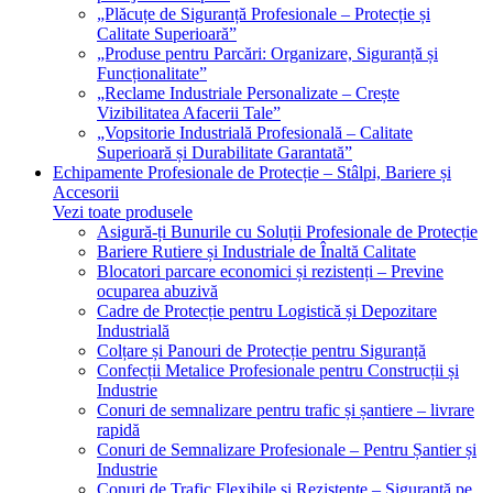
„Plăcuțe de Siguranță Profesionale – Protecție și
Calitate Superioară”
„Produse pentru Parcări: Organizare, Siguranță și
Funcționalitate”
„Reclame Industriale Personalizate – Crește
Vizibilitatea Afacerii Tale”
„Vopsitorie Industrială Profesională – Calitate
Superioară și Durabilitate Garantată”
Echipamente Profesionale de Protecție – Stâlpi, Bariere și
Accesorii
Vezi toate produsele
Asigură-ți Bunurile cu Soluții Profesionale de Protecție
Bariere Rutiere și Industriale de Înaltă Calitate
Blocatori parcare economici și rezistenți – Previne
ocuparea abuzivă
Cadre de Protecție pentru Logistică și Depozitare
Industrială
Colțare și Panouri de Protecție pentru Siguranță
Confecții Metalice Profesionale pentru Construcții și
Industrie
Conuri de semnalizare pentru trafic și șantiere – livrare
rapidă
Conuri de Semnalizare Profesionale – Pentru Șantier și
Industrie
Conuri de Trafic Flexibile și Rezistente – Siguranță pe