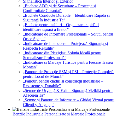
Signalistica Interior și Exterior
„Etichete ADR și de Securitate – Protecție și
Conformitate Garantată
„Etichete Conducte Durabile – Identificare Rapidă și
Siguranță în Industria Ta”
„Etichete pentru cabluri – Organizare rapidă și
identificare ușoară a firelor”
„Indicatoare de Informare Profesionale – Soluții pentru
Orice Spațiu”
„Indicatoare de Interzicere – Protejează Siguranța și
Respectă Regulile”
„Indicatoare din Plexiglas: Soluția Ideală pentru
Semnalizare Profesională”
„Indicatoare și Marcaje Turistice pentru Fiecare Traseu
Montan”
„Panouri de Protecție SSM și PSI – Protecție Completă
pentru Locul de Muncă”
„Panouri pentru clădiri și construcții industriale –
Rezistente și Durabile”
„Semne de Urgență & Exit – Siguranță Vizibilă pentru
Afacerea Ta”
„Semne și Panouri de Informare – Ghidaj Vizual pentru
Clienți și Angajați”
Benzile Industriale Personalizate și Marcaje Profesionale