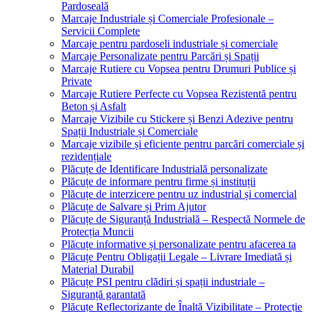
Pardoseală
Marcaje Industriale și Comerciale Profesionale –
Servicii Complete
Marcaje pentru pardoseli industriale și comerciale
Marcaje Personalizate pentru Parcări și Spații
Marcaje Rutiere cu Vopsea pentru Drumuri Publice și
Private
Marcaje Rutiere Perfecte cu Vopsea Rezistentă pentru
Beton și Asfalt
Marcaje Vizibile cu Stickere și Benzi Adezive pentru
Spații Industriale și Comerciale
Marcaje vizibile și eficiente pentru parcări comerciale și
rezidențiale
Plăcuțe de Identificare Industrială personalizate
Plăcuțe de informare pentru firme și instituții
Plăcuțe de interzicere pentru uz industrial și comercial
Plăcuțe de Salvare și Prim Ajutor
Plăcuțe de Siguranță Industrială – Respectă Normele de
Protecția Muncii
Plăcuțe informative și personalizate pentru afacerea ta
Plăcuțe Pentru Obligații Legale – Livrare Imediată și
Material Durabil
Plăcuțe PSI pentru clădiri și spații industriale –
Siguranță garantată
Plăcuțe Reflectorizante de Înaltă Vizibilitate – Protecție