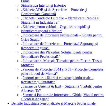
Firme
Signalistica Interior și Exterior
„Etichete ADR și de Securitate – Protecție și
Conformitate Garantată
„Etichete Conducte Durabile – Identificare Rapidă și
Siguranță în Industria Ta”
„Etichete pentru cabluri – Organizare rapidă și
identificare ușoară a firelor”
„Indicatoare de Informare Profesionale – Soluții pentru
Orice Spațiu”
„Indicatoare de Interzicere – Protejează Siguranța și
Respectă Regulile”
„Indicatoare din Plexiglas: Soluția Ideală pentru
Semnalizare Profesională”
„Indicatoare și Marcaje Turistice pentru Fiecare Traseu
Montan”
„Panouri de Protecție SSM și PSI – Protecție Completă
pentru Locul de Muncă”
„Panouri pentru clădiri și construcții industriale –
Rezistente și Durabile”
„Semne de Urgență & Exit – Siguranță Vizibilă pentru
Afacerea Ta”
„Semne și Panouri de Informare – Ghidaj Vizual pentru
Clienți și Angajați”
Benzile Industriale Personalizate și Marcaje Profesionale