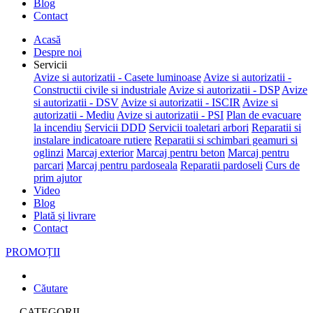
Blog
Contact
Acasă
Despre noi
Servicii
Avize si autorizatii - Casete luminoase
Avize si autorizatii -
Constructii civile si industriale
Avize si autorizatii - DSP
Avize
si autorizatii - DSV
Avize si autorizatii - ISCIR
Avize si
autorizatii - Mediu
Avize si autorizatii - PSI
Plan de evacuare
la incendiu
Servicii DDD
Servicii toaletari arbori
Reparatii si
instalare indicatoare rutiere
Reparatii si schimbari geamuri si
oglinzi
Marcaj exterior
Marcaj pentru beton
Marcaj pentru
parcari
Marcaj pentru pardoseala
Reparatii pardoseli
Curs de
prim ajutor
Video
Blog
Plată și livrare
Contact
PROMOȚII
Căutare
CATEGORII