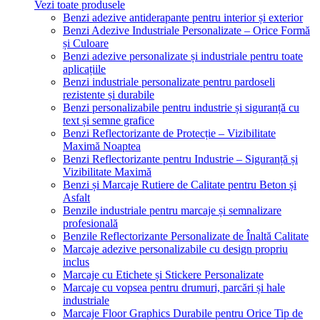
Vezi toate produsele
Benzi adezive antiderapante pentru interior și exterior
Benzi Adezive Industriale Personalizate – Orice Formă
și Culoare
Benzi adezive personalizate și industriale pentru toate
aplicațiile
Benzi industriale personalizate pentru pardoseli
rezistente și durabile
Benzi personalizabile pentru industrie și siguranță cu
text și semne grafice
Benzi Reflectorizante de Protecție – Vizibilitate
Maximă Noaptea
Benzi Reflectorizante pentru Industrie – Siguranță și
Vizibilitate Maximă
Benzi și Marcaje Rutiere de Calitate pentru Beton și
Asfalt
Benzile industriale pentru marcaje și semnalizare
profesională
Benzile Reflectorizante Personalizate de Înaltă Calitate
Marcaje adezive personalizabile cu design propriu
inclus
Marcaje cu Etichete și Stickere Personalizate
Marcaje cu vopsea pentru drumuri, parcări și hale
industriale
Marcaje Floor Graphics Durabile pentru Orice Tip de