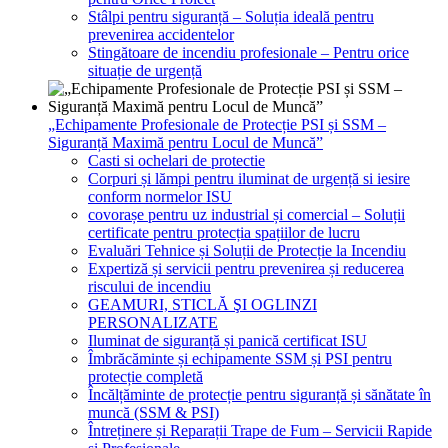
Stâlpi pentru siguranță – Soluția ideală pentru
prevenirea accidentelor
Stingătoare de incendiu profesionale – Pentru orice
situație de urgență
„Echipamente Profesionale de Protecție PSI și SSM –
Siguranță Maximă pentru Locul de Muncă”
Casti si ochelari de protectie
Corpuri și lămpi pentru iluminat de urgență si iesire
conform normelor ISU
covorașe pentru uz industrial și comercial – Soluții
certificate pentru protecția spațiilor de lucru
Evaluări Tehnice și Soluții de Protecție la Incendiu
Expertiză și servicii pentru prevenirea și reducerea
riscului de incendiu
GEAMURI, STICLĂ ŞI OGLINZI
PERSONALIZATE
Iluminat de siguranță și panică certificat ISU
Îmbrăcăminte și echipamente SSM și PSI pentru
protecție completă
Încălțăminte de protecție pentru siguranță și sănătate în
muncă (SSM & PSI)
Întreținere și Reparații Trape de Fum – Servicii Rapide