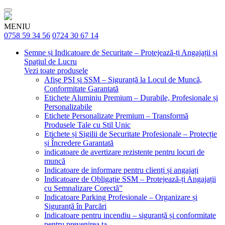
MENIU
0758 59 34 56
0724 30 67 14
Semne și Indicatoare de Securitate – Protejează-ți Angajații și
Spațiul de Lucru
Vezi toate produsele
Afișe PSI și SSM – Siguranță la Locul de Muncă,
Conformitate Garantată
Etichete Aluminiu Premium – Durabile, Profesionale și
Personalizabile
Etichete Personalizate Premium – Transformă
Produsele Tale cu Stil Unic
Etichete și Sigilii de Securitate Profesionale – Protecție
și Încredere Garantată
indicatoare de avertizare rezistente pentru locuri de
muncă
Indicatoare de informare pentru clienți și angajați
Indicatoare de Obligație SSM – Protejează-ți Angajații
cu Semnalizare Corectă”
Indicatoare Parking Profesionale – Organizare și
Siguranță în Parcări
Indicatoare pentru incendiu – siguranță și conformitate
pentru prevenirea ta