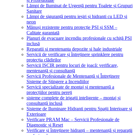
și Profesionale
Lămpi de Iluminat de Urgență pentru Toalete și Grupuri
Sanitare
Lămpi de siguranță pentru ieșiri și hidranti cu LED și
neon
Mănuși rezistente pentru protecție PSI și SSM –
Calitate garantată
Planuri de evacuare incendiu profesionale cu schiță PSI
inclusă
Reparatii si mentenanta depozite si hale industriale
Servicii de verificare și întreținere sprinklere pentru
protecția clădirilor
Servicii ISCIR pentru locuri de joacă: verificare,
mentenanță și consultanță
Servicii Profesionale de Mentenanță și Întreținere
Sisteme de Stingere a Incendiilor
Servicii specializate de montaj și mentenanță a
protecțiilor pentru pereți
sisteme complete de irigații inteligente – montaj și
consultanță inclusă
Sisteme de Iluminare Hidranti pentru Spații Interioare și
Exterioare
Verificare PRAM Mac – Servicii Profesionale de
Diagnostic și Reset
Verificare și întreținere hidranți – mentenanță și reparații