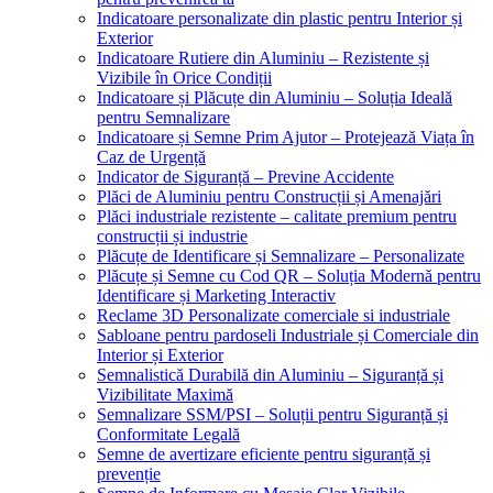
Indicatoare personalizate din plastic pentru Interior și
Exterior
Indicatoare Rutiere din Aluminiu – Rezistente și
Vizibile în Orice Condiții
Indicatoare și Plăcuțe din Aluminiu – Soluția Ideală
pentru Semnalizare
Indicatoare și Semne Prim Ajutor – Protejează Viața în
Caz de Urgență
Indicator de Siguranță – Previne Accidente
Plăci de Aluminiu pentru Construcții și Amenajări
Plăci industriale rezistente – calitate premium pentru
construcții și industrie
Plăcuțe de Identificare și Semnalizare – Personalizate
Plăcuțe și Semne cu Cod QR – Soluția Modernă pentru
Identificare și Marketing Interactiv
Reclame 3D Personalizate comerciale si industriale
Sabloane pentru pardoseli Industriale și Comerciale din
Interior și Exterior
Semnalistică Durabilă din Aluminiu – Siguranță și
Vizibilitate Maximă
Semnalizare SSM/PSI – Soluții pentru Siguranță și
Conformitate Legală
Semne de avertizare eficiente pentru siguranță și
prevenție