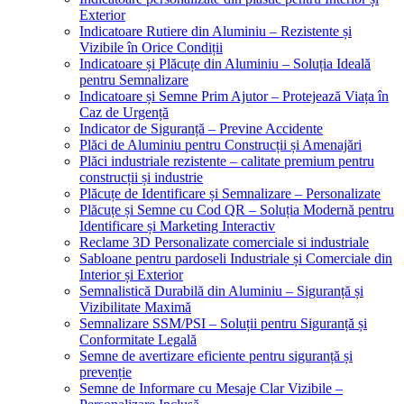
Exterior
Indicatoare Rutiere din Aluminiu – Rezistente și
Vizibile în Orice Condiții
Indicatoare și Plăcuțe din Aluminiu – Soluția Ideală
pentru Semnalizare
Indicatoare și Semne Prim Ajutor – Protejează Viața în
Caz de Urgență
Indicator de Siguranță – Previne Accidente
Plăci de Aluminiu pentru Construcții și Amenajări
Plăci industriale rezistente – calitate premium pentru
construcții și industrie
Plăcuțe de Identificare și Semnalizare – Personalizate
Plăcuțe și Semne cu Cod QR – Soluția Modernă pentru
Identificare și Marketing Interactiv
Reclame 3D Personalizate comerciale si industriale
Sabloane pentru pardoseli Industriale și Comerciale din
Interior și Exterior
Semnalistică Durabilă din Aluminiu – Siguranță și
Vizibilitate Maximă
Semnalizare SSM/PSI – Soluții pentru Siguranță și
Conformitate Legală
Semne de avertizare eficiente pentru siguranță și
prevenție
Semne de Informare cu Mesaje Clar Vizibile –