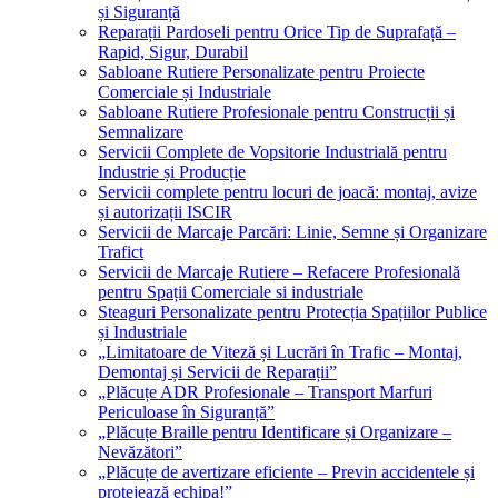
și Siguranță
Reparații Pardoseli pentru Orice Tip de Suprafață –
Rapid, Sigur, Durabil
Sabloane Rutiere Personalizate pentru Proiecte
Comerciale și Industriale
Sabloane Rutiere Profesionale pentru Construcții și
Semnalizare
Servicii Complete de Vopsitorie Industrială pentru
Industrie și Producție
Servicii complete pentru locuri de joacă: montaj, avize
și autorizații ISCIR
Servicii de Marcaje Parcări: Linie, Semne și Organizare
Trafict
Servicii de Marcaje Rutiere – Refacere Profesională
pentru Spații Comerciale si industriale
Steaguri Personalizate pentru Protecția Spațiilor Publice
și Industriale
„Limitatoare de Viteză și Lucrări în Trafic – Montaj,
Demontaj și Servicii de Reparații”
„Plăcuțe ADR Profesionale – Transport Marfuri
Periculoase în Siguranță”
„Plăcuțe Braille pentru Identificare și Organizare –
Nevăzători”
„Plăcuțe de avertizare eficiente – Previn accidentele și
protejează echipa!”