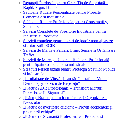
Reparații Pardoseli pentru Orice Tip de Suprafață –
Rapid, Sigur, Durabil
Sabloane Rutiere Personalizate pentru Proiecte
Comerciale și Industriale
Sabloane Rutiere Profesionale pentru Construcții și
Semnalizare
Servicii Complete de Vopsitorie Industrială pentru
Industrie și Producție
Servicii complete pentru locuri de joacă: montaj, avize
și autorizații ISCIR
Servicii de Marcaje Parcări: Linie, Semne și Organizare
Trafict
Servicii de Marcaje Rutiere – Refacere Profesională
pentru Spații Comerciale si industriale
Steaguri Personalizate pentru Protecția Spațiilor Publice
și Industriale
„Limitatoare de Viteză și Lucrări în Trafic – Montaj,
Demontaj și Servicii de Reparații”
„Plăcuțe ADR Profesionale – Transport Marfuri
Periculoase în Siguranță”
„Plăcuțe Braille pentru Identificare și Organizare –
Nevăzători”
„Plăcuțe de avertizare eficiente – Previn accidentele și
protejează echipa!”
„Plăcuțe de Siguranță Profesionale – Protecție și