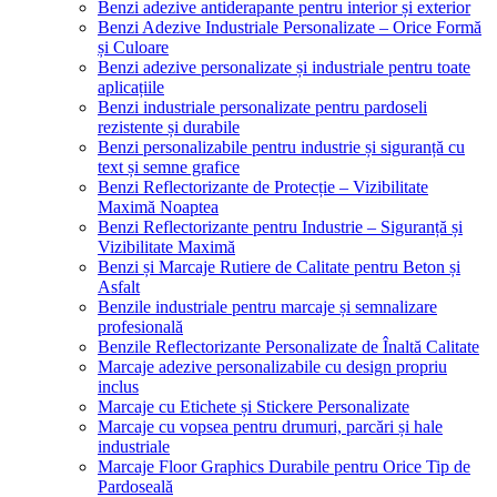
Benzi adezive antiderapante pentru interior și exterior
Benzi Adezive Industriale Personalizate – Orice Formă
și Culoare
Benzi adezive personalizate și industriale pentru toate
aplicațiile
Benzi industriale personalizate pentru pardoseli
rezistente și durabile
Benzi personalizabile pentru industrie și siguranță cu
text și semne grafice
Benzi Reflectorizante de Protecție – Vizibilitate
Maximă Noaptea
Benzi Reflectorizante pentru Industrie – Siguranță și
Vizibilitate Maximă
Benzi și Marcaje Rutiere de Calitate pentru Beton și
Asfalt
Benzile industriale pentru marcaje și semnalizare
profesională
Benzile Reflectorizante Personalizate de Înaltă Calitate
Marcaje adezive personalizabile cu design propriu
inclus
Marcaje cu Etichete și Stickere Personalizate
Marcaje cu vopsea pentru drumuri, parcări și hale
industriale
Marcaje Floor Graphics Durabile pentru Orice Tip de
Pardoseală