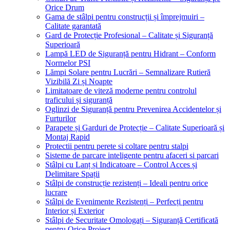
Orice Drum
Gama de stâlpi pentru construcții și împrejmuiri –
Calitate garantată
Gard de Protecție Profesional – Calitate și Siguranță
Superioară
Lampă LED de Siguranță pentru Hidrant – Conform
Normelor PSI
Lămpi Solare pentru Lucrări – Semnalizare Rutieră
Vizibilă Zi și Noapte
Limitatoare de viteză moderne pentru controlul
traficului și siguranță
Oglinzi de Siguranță pentru Prevenirea Accidentelor și
Furturilor
Parapete și Garduri de Protecție – Calitate Superioară și
Montaj Rapid
Protectii pentru perete si coltare pentru stalpi
Sisteme de parcare inteligente pentru afaceri si parcari
Stâlpi cu Lanț și Indicatoare – Control Acces și
Delimitare Spații
Stâlpi de construcție rezistenți – Ideali pentru orice
lucrare
Stâlpi de Evenimente Rezistenți – Perfecți pentru
Interior și Exterior
Stâlpi de Securitate Omologați – Siguranță Certificată
pentru Orice Proiect