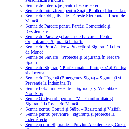
Personalizare Inclusă
Semne de interdicție pentru fiecare zonă
Semne de Interzicere pentru Spații Publice și Industriale
Semne de Obligativitate – Crește Siguranța la Locul de
Muncă
Semne de Parcare pentru Parcări Comerciale și
Rezidențiale
Semne de Parcare și Locuri de Parcare – Pentru
Organizare și Siguranță in trafic
Semne de Prim Ajutor – Protecție și Siguranță la Locul
de Muncă
Semne de Salvare – Protecție și Siguranță în Fiecare
Spațiu
Semne de Siguranță Profesionale – Protejează-ți Echipa
și afacerea
Semne de Urgență (Emergency Signs) – Siguranță și
Prevenție la Îndemâna Ta
Semne Fotoluminescente – Siguranță și Vizibilitate
Non-Stop
Semne Obligatorii pentru ITM – Conformitate și
Siguranță la Locul de Muncă
Semne pentru Conuri și Stâlpi – Rezistenti și Vizibili
Semne pentru prevenire – siguranță și protecție la
îndemâna ta
Semne pentru Siguranțe – Previne Accidentele și Crește