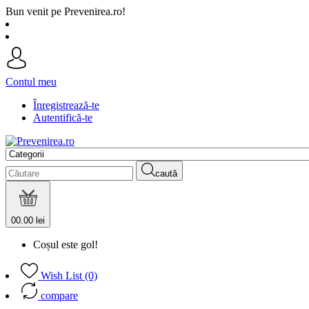
Bun venit pe Prevenirea.ro!
Contul meu
Înregistrează-te
Autentifică-te
caută
0
0.00 lei
Coșul este gol!
Wish List (0)
compare