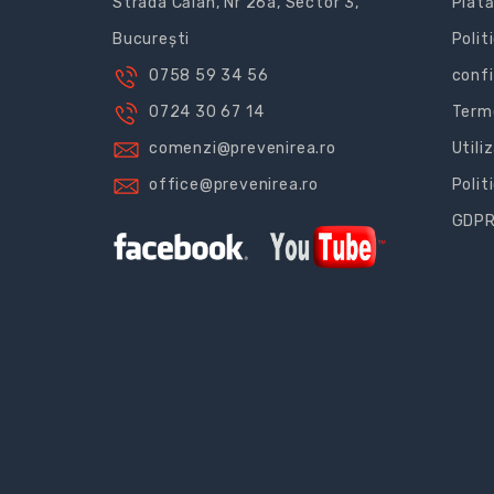
Strada Călan, Nr 26a, Sector 3,
Plată
București
Polit
0758 59 34 56
confi
0724 30 67 14
Terme
comenzi@prevenirea.ro
Utili
office@prevenirea.ro
Polit
GDP