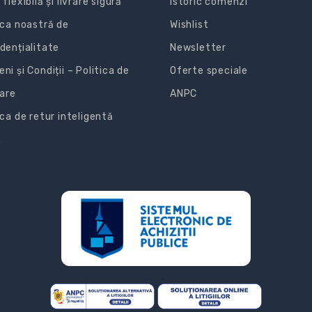
 flexibilă și livrare sigură
Istoric comenzi
ica noastră de
Wishlist
dențialitate
Newsletter
ni și Condiții – Politica de
Oferte speciale
zare
ANPC
ica de retur inteligentă
R