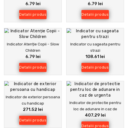
6.79 lei
6.79 lei
Semnalizare clară și durabilă
Siguranță și Organizare în
Spațiile
Detalii produs
Detalii produs
Indicator Atenție Copii - Slow
Indicator cu sageata pentru
Children
strazi
6.79 lei
108.61 lei
Detalii produs
Detalii produs
Indicator de exterior persoana
Indicator de protectie pentru
cu handicap
loc de adunare in caz de
271.52 lei
407.29 lei
urgenta
Detalii produs
Detalii produs