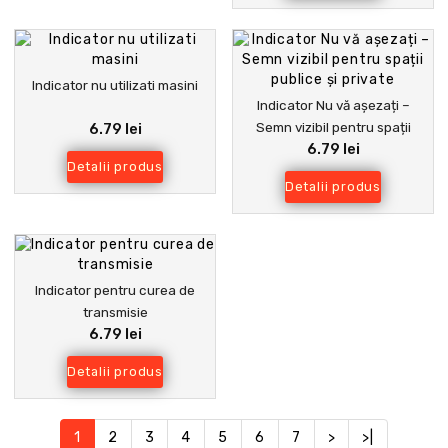
Indicator nu utilizati masini
Indicator Nu vă așezați –
Semn vizibil pentru spații
6.79 lei
6.79 lei
publice și private
Detalii produs
Detalii produs
Indicator pentru curea de
transmisie
6.79 lei
Detalii produs
1
2
3
4
5
6
7
>
>|