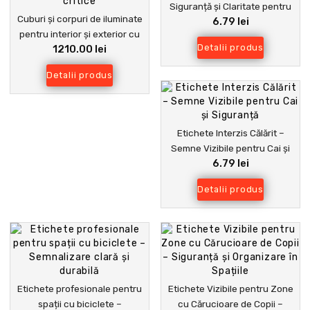
Siguranță și Claritate pentru
Cuburi și corpuri de iluminate
6.79 lei
Locuri Publice
pentru interior și exterior cu
Detalii produs
1210.00 lei
iesire – Siguranță și vizibilitate
pentru evacuare și spații
Detalii produs
critice
Etichete Interzis Călărit –
Semne Vizibile pentru Cai și
6.79 lei
Siguranță
Detalii produs
Etichete profesionale pentru
Etichete Vizibile pentru Zone
spații cu biciclete –
cu Cărucioare de Copii –