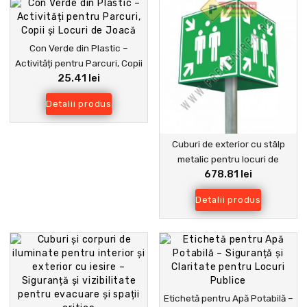
Con Verde din Plastic –
Activități pentru Parcuri, Copii
25.41 lei
și Locuri de Joacă
Detalii produs
Cuburi de exterior cu stâlp
metalic pentru locuri de
678.81 lei
adunare în caz de urgență
Detalii produs
Etichetă pentru Apă Potabilă –