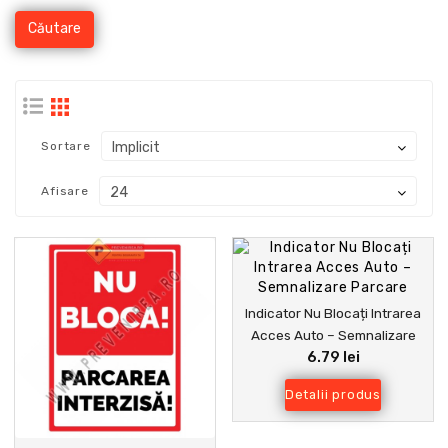
Sortare
Afisare
Indicator Nu Blocați Intrarea
Acces Auto – Semnalizare
6.79 lei
Parcare
Detalii produs