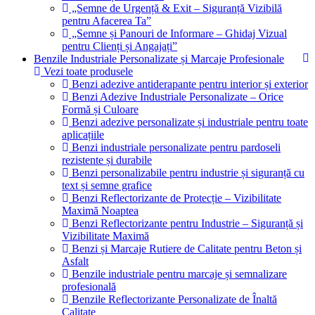
„Semne de Urgență & Exit – Siguranță Vizibilă
pentru Afacerea Ta”
„Semne și Panouri de Informare – Ghidaj Vizual
pentru Clienți și Angajați”
Benzile Industriale Personalizate și Marcaje Profesionale
Vezi toate produsele
Benzi adezive antiderapante pentru interior și exterior
Benzi Adezive Industriale Personalizate – Orice
Formă și Culoare
Benzi adezive personalizate și industriale pentru toate
aplicațiile
Benzi industriale personalizate pentru pardoseli
rezistente și durabile
Benzi personalizabile pentru industrie și siguranță cu
text și semne grafice
Benzi Reflectorizante de Protecție – Vizibilitate
Maximă Noaptea
Benzi Reflectorizante pentru Industrie – Siguranță și
Vizibilitate Maximă
Benzi și Marcaje Rutiere de Calitate pentru Beton și
Asfalt
Benzile industriale pentru marcaje și semnalizare
profesională
Benzile Reflectorizante Personalizate de Înaltă
Calitate