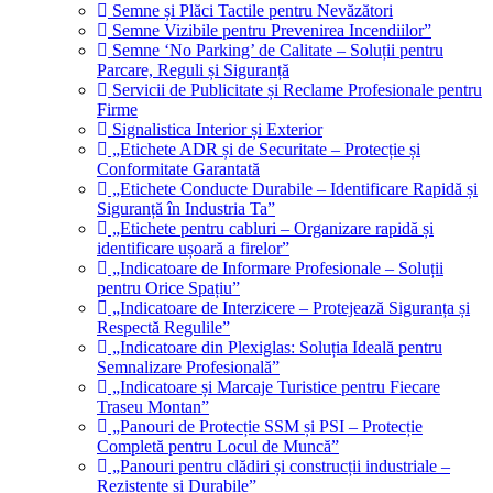
Semne și Plăci Tactile pentru Nevăzători
Semne Vizibile pentru Prevenirea Incendiilor”
Semne ‘No Parking’ de Calitate – Soluții pentru
Parcare, Reguli și Siguranță
Servicii de Publicitate și Reclame Profesionale pentru
Firme
Signalistica Interior și Exterior
„Etichete ADR și de Securitate – Protecție și
Conformitate Garantată
„Etichete Conducte Durabile – Identificare Rapidă și
Siguranță în Industria Ta”
„Etichete pentru cabluri – Organizare rapidă și
identificare ușoară a firelor”
„Indicatoare de Informare Profesionale – Soluții
pentru Orice Spațiu”
„Indicatoare de Interzicere – Protejează Siguranța și
Respectă Regulile”
„Indicatoare din Plexiglas: Soluția Ideală pentru
Semnalizare Profesională”
„Indicatoare și Marcaje Turistice pentru Fiecare
Traseu Montan”
„Panouri de Protecție SSM și PSI – Protecție
Completă pentru Locul de Muncă”
„Panouri pentru clădiri și construcții industriale –
Rezistente și Durabile”