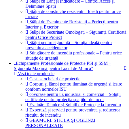
Stâlpi cu Lanț și Indicatoare – Control Acces și
Delimitare Spații
Stâlpi de construcție rezistenți – Ideali pentru orice
lucrare
Stâlpi de Evenimente Rezistenți – Perfecți pentru
Interior și Exterior
Stâlpi de Securitate Omologați – Siguranță Certificată
pentru Orice Proiect
Stâlpi pentru siguranță – Soluția ideală pentru
prevenirea accidentelor
Stingătoare de incendiu profesionale – Pentru orice
situație de urgență
„Echipamente Profesionale de Protecție PSI și SSM –
Siguranță Maximă pentru Locul de Muncă”
Vezi toate produsele
Casti si ochelari de protectie
Corpuri și lămpi pentru iluminat de urgență si iesire
conform normelor ISU
covorașe pentru uz industrial și comercial – Soluții
certificate pentru protecția spațiilor de lucru
Evaluări Tehnice și Soluții de Protecție la Incendiu
Expertiză și servicii pentru prevenirea și reducerea
riscului de incendiu
GEAMURI, STICLĂ ŞI OGLINZI
PERSONALIZATE