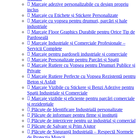
Marcaje adezive personalizabile cu design propriu
inclus
Marcaje cu Etichete și Stickere Personalizate
Marcaje cu vopsea pentru drumuri, parcări și hale
industriale
Marcaje Floor Graphics Durabile pentru Orice Tip de
Pardoseală
Marcaje Industriale și Comerciale Profesionale –
Servicii Complete
Marcaje pentru pardoseli industriale și comerciale
Marcaje Personalizate pentru Parcări și Spații
Marcaje Rutiere cu Vopsea pentru Drumuri Publice și
Private
Marcaje Rutiere Perfecte cu Vopsea Rezistentă pentru
Beton și Asfalt
Marcaje Vizibile cu Stickere și Benzi Adezive pentru
Spații Industriale și Comerciale
Marcaje vizibile și eficiente pentru parcări comerciale
și rezidențiale
Plăcuțe de Identificare Industrială personalizate
Plăcuțe de informare pentru firme și instituții
Plăcuțe de interzicere pentru uz industrial și comercial
Plăcuțe de Salvare și Prim Ajutor
Plăcuțe de Siguranță Industrială – Respectă Normele
de Protecția Muncii