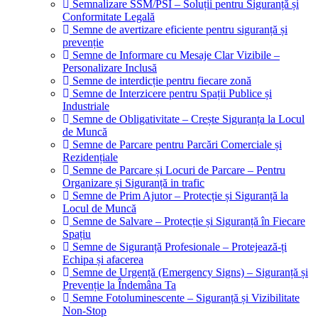
Semnalizare SSM/PSI – Soluții pentru Siguranță și
Conformitate Legală
Semne de avertizare eficiente pentru siguranță și
prevenție
Semne de Informare cu Mesaje Clar Vizibile –
Personalizare Inclusă
Semne de interdicție pentru fiecare zonă
Semne de Interzicere pentru Spații Publice și
Industriale
Semne de Obligativitate – Crește Siguranța la Locul
de Muncă
Semne de Parcare pentru Parcări Comerciale și
Rezidențiale
Semne de Parcare și Locuri de Parcare – Pentru
Organizare și Siguranță in trafic
Semne de Prim Ajutor – Protecție și Siguranță la
Locul de Muncă
Semne de Salvare – Protecție și Siguranță în Fiecare
Spațiu
Semne de Siguranță Profesionale – Protejează-ți
Echipa și afacerea
Semne de Urgență (Emergency Signs) – Siguranță și
Prevenție la Îndemâna Ta
Semne Fotoluminescente – Siguranță și Vizibilitate
Non-Stop