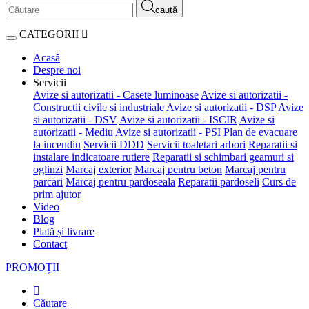
caută
CATEGORII
Acasă
Despre noi
Servicii
Avize si autorizatii - Casete luminoase
Avize si autorizatii -
Constructii civile si industriale
Avize si autorizatii - DSP
Avize
si autorizatii - DSV
Avize si autorizatii - ISCIR
Avize si
autorizatii - Mediu
Avize si autorizatii - PSI
Plan de evacuare
la incendiu
Servicii DDD
Servicii toaletari arbori
Reparatii si
instalare indicatoare rutiere
Reparatii si schimbari geamuri si
oglinzi
Marcaj exterior
Marcaj pentru beton
Marcaj pentru
parcari
Marcaj pentru pardoseala
Reparatii pardoseli
Curs de
prim ajutor
Video
Blog
Plată și livrare
Contact
PROMOȚII
Căutare