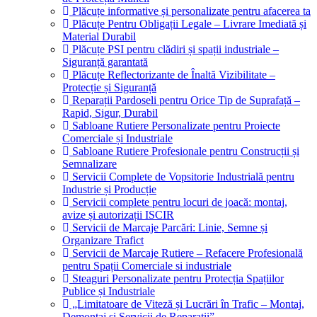
Plăcuțe informative și personalizate pentru afacerea ta
Plăcuțe Pentru Obligații Legale – Livrare Imediată și
Material Durabil
Plăcuțe PSI pentru clădiri și spații industriale –
Siguranță garantată
Plăcuțe Reflectorizante de Înaltă Vizibilitate –
Protecție și Siguranță
Reparații Pardoseli pentru Orice Tip de Suprafață –
Rapid, Sigur, Durabil
Sabloane Rutiere Personalizate pentru Proiecte
Comerciale și Industriale
Sabloane Rutiere Profesionale pentru Construcții și
Semnalizare
Servicii Complete de Vopsitorie Industrială pentru
Industrie și Producție
Servicii complete pentru locuri de joacă: montaj,
avize și autorizații ISCIR
Servicii de Marcaje Parcări: Linie, Semne și
Organizare Trafict
Servicii de Marcaje Rutiere – Refacere Profesională
pentru Spații Comerciale si industriale
Steaguri Personalizate pentru Protecția Spațiilor
Publice și Industriale
„Limitatoare de Viteză și Lucrări în Trafic – Montaj,
Demontaj și Servicii de Reparații”