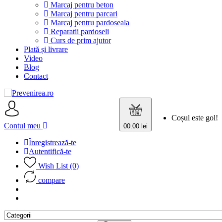
Marcaj pentru beton
Marcaj pentru parcari
Marcaj pentru pardoseala
Reparatii pardoseli
Curs de prim ajutor
Plată și livrare
Video
Blog
Contact
Coșul este gol!
Contul meu
0
0.00 lei
Înregistrează-te
Autentifică-te
Wish List (0)
compare