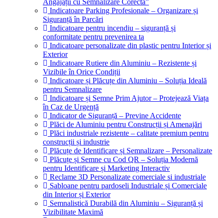
Angajații cu Semnalizare Corectă”
Indicatoare Parking Profesionale – Organizare și
Siguranță în Parcări
Indicatoare pentru incendiu – siguranță și
conformitate pentru prevenirea ta
Indicatoare personalizate din plastic pentru Interior și
Exterior
Indicatoare Rutiere din Aluminiu – Rezistente și
Vizibile în Orice Condiții
Indicatoare și Plăcuțe din Aluminiu – Soluția Ideală
pentru Semnalizare
Indicatoare și Semne Prim Ajutor – Protejează Viața
în Caz de Urgență
Indicator de Siguranță – Previne Accidente
Plăci de Aluminiu pentru Construcții și Amenajări
Plăci industriale rezistente – calitate premium pentru
construcții și industrie
Plăcuțe de Identificare și Semnalizare – Personalizate
Plăcuțe și Semne cu Cod QR – Soluția Modernă
pentru Identificare și Marketing Interactiv
Reclame 3D Personalizate comerciale si industriale
Sabloane pentru pardoseli Industriale și Comerciale
din Interior și Exterior
Semnalistică Durabilă din Aluminiu – Siguranță și
Vizibilitate Maximă