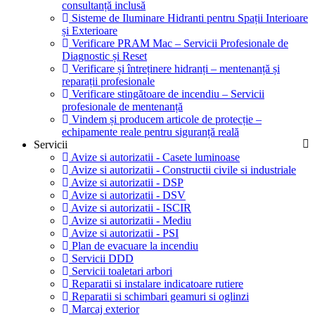
consultanță inclusă
Sisteme de Iluminare Hidranti pentru Spații Interioare
și Exterioare
Verificare PRAM Mac – Servicii Profesionale de
Diagnostic și Reset
Verificare și întreținere hidranți – mentenanță și
reparații profesionale
Verificare stingătoare de incendiu – Servicii
profesionale de mentenanță
Vindem și producem articole de protecție –
echipamente reale pentru siguranță reală
Servicii
Avize si autorizatii - Casete luminoase
Avize si autorizatii - Constructii civile si industriale
Avize si autorizatii - DSP
Avize si autorizatii - DSV
Avize si autorizatii - ISCIR
Avize si autorizatii - Mediu
Avize si autorizatii - PSI
Plan de evacuare la incendiu
Servicii DDD
Servicii toaletari arbori
Reparatii si instalare indicatoare rutiere
Reparatii si schimbari geamuri si oglinzi
Marcaj exterior