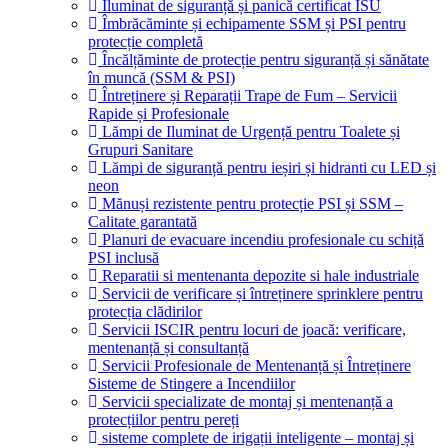
Iluminat de siguranță și panică certificat ISU
Îmbrăcăminte și echipamente SSM și PSI pentru
protecție completă
Încălțăminte de protecție pentru siguranță și sănătate
în muncă (SSM & PSI)
Întreținere și Reparații Trape de Fum – Servicii
Rapide și Profesionale
Lămpi de Iluminat de Urgență pentru Toalete și
Grupuri Sanitare
Lămpi de siguranță pentru ieșiri și hidranti cu LED și
neon
Mănuși rezistente pentru protecție PSI și SSM –
Calitate garantată
Planuri de evacuare incendiu profesionale cu schiță
PSI inclusă
Reparatii si mentenanta depozite si hale industriale
Servicii de verificare și întreținere sprinklere pentru
protecția clădirilor
Servicii ISCIR pentru locuri de joacă: verificare,
mentenanță și consultanță
Servicii Profesionale de Mentenanță și Întreținere
Sisteme de Stingere a Incendiilor
Servicii specializate de montaj și mentenanță a
protecțiilor pentru pereți
sisteme complete de irigații inteligente – montaj și