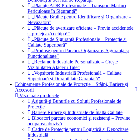
„Plăcuțe ADR Profesionale – Transport Marfuri
Periculoase în Siguranță”
„Plăcuțe Braille pentru Identificare și Organizare –
Nevăzători”
„Plăcuțe de avertizare eficiente – Previn accidentele
și protejează echipa!”
„Plăcuțe de Siguranță Profesionale – Protecție și
Calitate Superioară”
„Produse pentru Parcări: Organizare, Siguranță și
Funcționalitate”
„Reclame Industriale Personalizate – Crește
Vizibilitatea Afacerii Tale”
„Vopsitorie Industrială Profesională – Calitate
Superioară și Durabilitate Garantată”
Echipamente Profesionale de Protecție – Stâlpi, Bariere și
Accesorii
Vezi toate produsele
Asigură-ți Bunurile cu Soluții Profesionale de
Protecție
Bariere Rutiere și Industriale de Înaltă Calitate
Blocatori parcare economici și rezistenți – Previne
ocuparea abuzivă
Cadre de Protecție pentru Logistică și Depozitare
Industrială