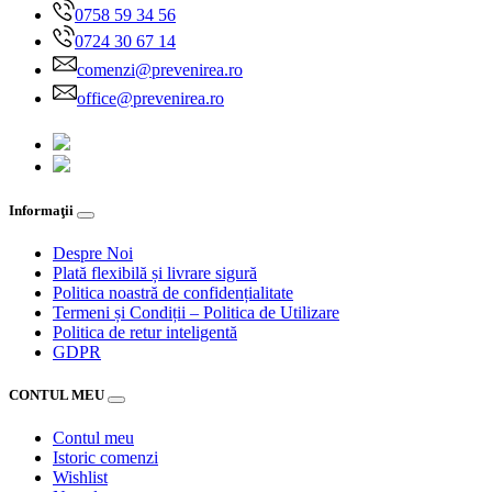
0758 59 34 56
0724 30 67 14
comenzi@prevenirea.ro
office@prevenirea.ro
Informaţii
Despre Noi
Plată flexibilă și livrare sigură
Politica noastră de confidențialitate
Termeni și Condiții – Politica de Utilizare
Politica de retur inteligentă
GDPR
CONTUL MEU
Contul meu
Istoric comenzi
Wishlist