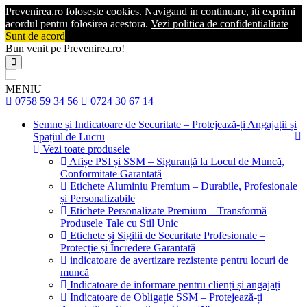
Prevenirea.ro foloseste cookies. Navigand in continuare, iti exprimi
acordul pentru folosirea acestora.
Vezi politica de confidentialitate
Sunt de acord
Bun venit pe Prevenirea.ro!
MENIU
0758 59 34 56
0724 30 67 14
Semne și Indicatoare de Securitate – Protejează-ți Angajații și
Spațiul de Lucru
Vezi toate produsele
Afișe PSI și SSM – Siguranță la Locul de Muncă,
Conformitate Garantată
Etichete Aluminiu Premium – Durabile, Profesionale
și Personalizabile
Etichete Personalizate Premium – Transformă
Produsele Tale cu Stil Unic
Etichete și Sigilii de Securitate Profesionale –
Protecție și Încredere Garantată
indicatoare de avertizare rezistente pentru locuri de
muncă
Indicatoare de informare pentru clienți și angajați
Indicatoare de Obligație SSM – Protejează-ți