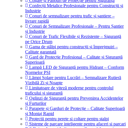
Colțare și Panouri de Protecție pentru Siguranță
Confecții Metalice Profesionale pentru Construcții și
Industrie
Conuri de semnalizare pentru trafic și șantiere –
livrare rapidă
Conuri de Semnalizare Profesionale – Pentru Șantier
și Industrie
Conuri de Trafic Flexibile și Rezistente – Siguranță
pe Orice Drum
Gama de stâlpi pentru construcții și împrejmuiri –
Calitate garantată
Gard de Protecție Profesional – Calitate și Siguranță
Superioară
Lampă LED de Siguranță pentru Hidrant – Conform
Normelor PSI
Lămpi Solare pentru Lucrări – Semnalizare Rutieră
Vizibilă Zi și Noapte
Limitatoare de viteză moderne pentru controlul
traficului și siguranță
Oglinzi de Siguranță pentru Prevenirea Accidentelor
și Furturilor
Parapete și Garduri de Protecție – Calitate Superioară
și Montaj Rapid
Protectii pentru perete si coltare pentru stalpi
Sisteme de parcare inteligente pentru afaceri si parcari