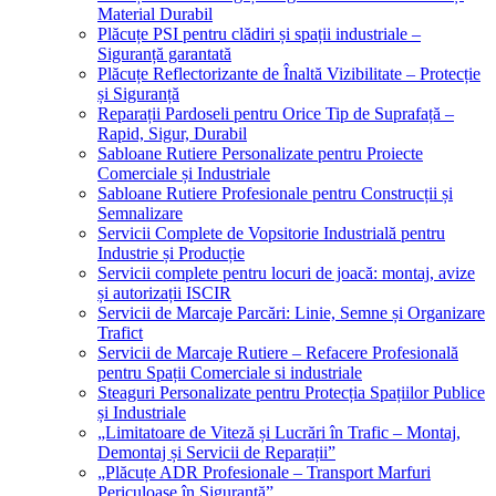
Material Durabil
Plăcuțe PSI pentru clădiri și spații industriale –
Siguranță garantată
Plăcuțe Reflectorizante de Înaltă Vizibilitate – Protecție
și Siguranță
Reparații Pardoseli pentru Orice Tip de Suprafață –
Rapid, Sigur, Durabil
Sabloane Rutiere Personalizate pentru Proiecte
Comerciale și Industriale
Sabloane Rutiere Profesionale pentru Construcții și
Semnalizare
Servicii Complete de Vopsitorie Industrială pentru
Industrie și Producție
Servicii complete pentru locuri de joacă: montaj, avize
și autorizații ISCIR
Servicii de Marcaje Parcări: Linie, Semne și Organizare
Trafict
Servicii de Marcaje Rutiere – Refacere Profesională
pentru Spații Comerciale si industriale
Steaguri Personalizate pentru Protecția Spațiilor Publice
și Industriale
„Limitatoare de Viteză și Lucrări în Trafic – Montaj,
Demontaj și Servicii de Reparații”
„Plăcuțe ADR Profesionale – Transport Marfuri
Periculoase în Siguranță”