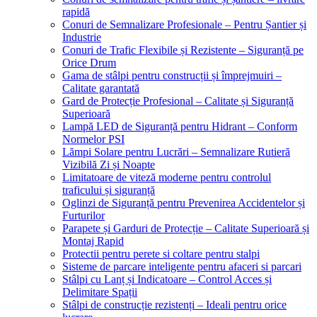
rapidă
Conuri de Semnalizare Profesionale – Pentru Șantier și
Industrie
Conuri de Trafic Flexibile și Rezistente – Siguranță pe
Orice Drum
Gama de stâlpi pentru construcții și împrejmuiri –
Calitate garantată
Gard de Protecție Profesional – Calitate și Siguranță
Superioară
Lampă LED de Siguranță pentru Hidrant – Conform
Normelor PSI
Lămpi Solare pentru Lucrări – Semnalizare Rutieră
Vizibilă Zi și Noapte
Limitatoare de viteză moderne pentru controlul
traficului și siguranță
Oglinzi de Siguranță pentru Prevenirea Accidentelor și
Furturilor
Parapete și Garduri de Protecție – Calitate Superioară și
Montaj Rapid
Protectii pentru perete si coltare pentru stalpi
Sisteme de parcare inteligente pentru afaceri si parcari
Stâlpi cu Lanț și Indicatoare – Control Acces și
Delimitare Spații
Stâlpi de construcție rezistenți – Ideali pentru orice