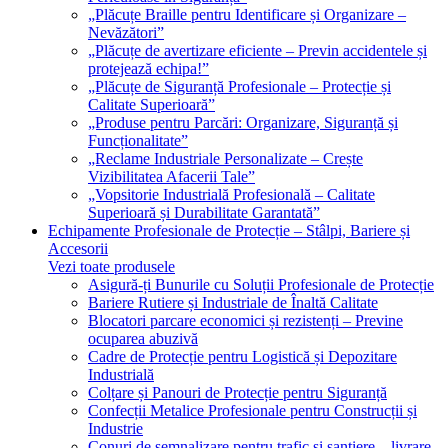
„Plăcuțe Braille pentru Identificare și Organizare –
Nevăzători”
„Plăcuțe de avertizare eficiente – Previn accidentele și
protejează echipa!”
„Plăcuțe de Siguranță Profesionale – Protecție și
Calitate Superioară”
„Produse pentru Parcări: Organizare, Siguranță și
Funcționalitate”
„Reclame Industriale Personalizate – Crește
Vizibilitatea Afacerii Tale”
„Vopsitorie Industrială Profesională – Calitate
Superioară și Durabilitate Garantată”
Echipamente Profesionale de Protecție – Stâlpi, Bariere și
Accesorii
Vezi toate produsele
Asigură-ți Bunurile cu Soluții Profesionale de Protecție
Bariere Rutiere și Industriale de Înaltă Calitate
Blocatori parcare economici și rezistenți – Previne
ocuparea abuzivă
Cadre de Protecție pentru Logistică și Depozitare
Industrială
Colțare și Panouri de Protecție pentru Siguranță
Confecții Metalice Profesionale pentru Construcții și
Industrie
Conuri de semnalizare pentru trafic și șantiere – livrare