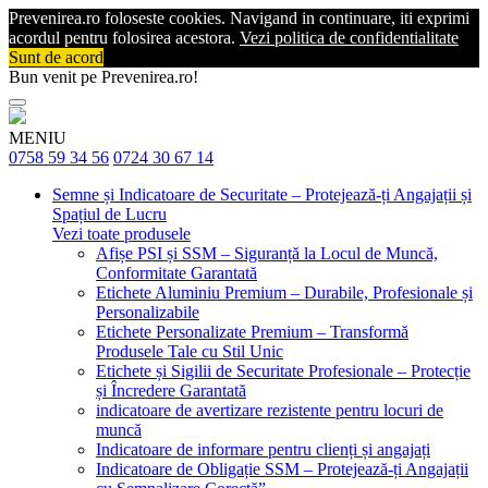
Prevenirea.ro foloseste cookies. Navigand in continuare, iti exprimi
acordul pentru folosirea acestora.
Vezi politica de confidentialitate
Sunt de acord
Bun venit pe Prevenirea.ro!
MENIU
0758 59 34 56
0724 30 67 14
Semne și Indicatoare de Securitate – Protejează-ți Angajații și
Spațiul de Lucru
Vezi toate produsele
Afișe PSI și SSM – Siguranță la Locul de Muncă,
Conformitate Garantată
Etichete Aluminiu Premium – Durabile, Profesionale și
Personalizabile
Etichete Personalizate Premium – Transformă
Produsele Tale cu Stil Unic
Etichete și Sigilii de Securitate Profesionale – Protecție
și Încredere Garantată
indicatoare de avertizare rezistente pentru locuri de
muncă
Indicatoare de informare pentru clienți și angajați
Indicatoare de Obligație SSM – Protejează-ți Angajații