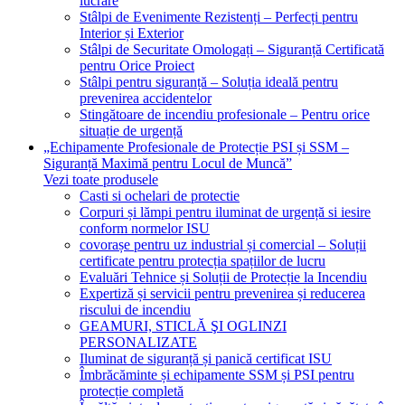
lucrare
Stâlpi de Evenimente Rezistenți – Perfecți pentru
Interior și Exterior
Stâlpi de Securitate Omologați – Siguranță Certificată
pentru Orice Proiect
Stâlpi pentru siguranță – Soluția ideală pentru
prevenirea accidentelor
Stingătoare de incendiu profesionale – Pentru orice
situație de urgență
„Echipamente Profesionale de Protecție PSI și SSM –
Siguranță Maximă pentru Locul de Muncă”
Vezi toate produsele
Casti si ochelari de protectie
Corpuri și lămpi pentru iluminat de urgență si iesire
conform normelor ISU
covorașe pentru uz industrial și comercial – Soluții
certificate pentru protecția spațiilor de lucru
Evaluări Tehnice și Soluții de Protecție la Incendiu
Expertiză și servicii pentru prevenirea și reducerea
riscului de incendiu
GEAMURI, STICLĂ ŞI OGLINZI
PERSONALIZATE
Iluminat de siguranță și panică certificat ISU
Îmbrăcăminte și echipamente SSM și PSI pentru
protecție completă