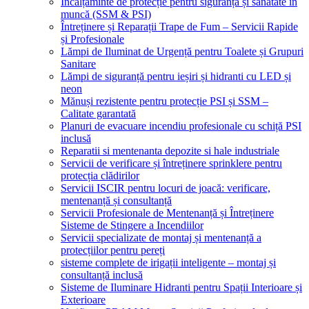
Încălțăminte de protecție pentru siguranță și sănătate în
muncă (SSM & PSI)
Întreținere și Reparații Trape de Fum – Servicii Rapide
și Profesionale
Lămpi de Iluminat de Urgență pentru Toalete și Grupuri
Sanitare
Lămpi de siguranță pentru ieșiri și hidranti cu LED și
neon
Mănuși rezistente pentru protecție PSI și SSM –
Calitate garantată
Planuri de evacuare incendiu profesionale cu schiță PSI
inclusă
Reparatii si mentenanta depozite si hale industriale
Servicii de verificare și întreținere sprinklere pentru
protecția clădirilor
Servicii ISCIR pentru locuri de joacă: verificare,
mentenanță și consultanță
Servicii Profesionale de Mentenanță și Întreținere
Sisteme de Stingere a Incendiilor
Servicii specializate de montaj și mentenanță a
protecțiilor pentru pereți
sisteme complete de irigații inteligente – montaj și
consultanță inclusă
Sisteme de Iluminare Hidranti pentru Spații Interioare și
Exterioare