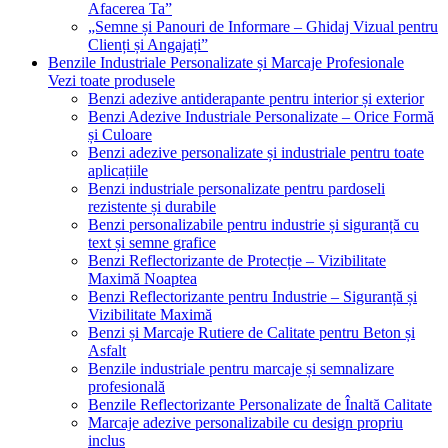
Afacerea Ta”
„Semne și Panouri de Informare – Ghidaj Vizual pentru
Clienți și Angajați”
Benzile Industriale Personalizate și Marcaje Profesionale
Vezi toate produsele
Benzi adezive antiderapante pentru interior și exterior
Benzi Adezive Industriale Personalizate – Orice Formă
și Culoare
Benzi adezive personalizate și industriale pentru toate
aplicațiile
Benzi industriale personalizate pentru pardoseli
rezistente și durabile
Benzi personalizabile pentru industrie și siguranță cu
text și semne grafice
Benzi Reflectorizante de Protecție – Vizibilitate
Maximă Noaptea
Benzi Reflectorizante pentru Industrie – Siguranță și
Vizibilitate Maximă
Benzi și Marcaje Rutiere de Calitate pentru Beton și
Asfalt
Benzile industriale pentru marcaje și semnalizare
profesională
Benzile Reflectorizante Personalizate de Înaltă Calitate
Marcaje adezive personalizabile cu design propriu
inclus