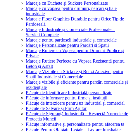
Marcaje cu Etichete și Stickere Personalizate
Marcaje cu vopsea pentru drumuri, parcări și hale
industriale
Marcaje Floor Graphics Durabile pentru Orice Tip de
Pardoseală
Marcaje Industriale și Comerciale Profesionale –
Servicii Complete
Marcaje pentru pardoseli industriale și comerciale
Marcaje Personalizate pentru Parcări și Spații
Marcaje Rutiere cu Vopsea pentru Drumuri Publice și
Private
Marcaje Rutiere Perfecte cu Vopsea Rezistentă pentru
Beton și Asfalt
Marcaje Vizibile cu Stickere și Benzi Adezive pentru
Spații Industriale și Comerciale
Marcaje vizibile și eficiente pentru parcări comerciale și
rezidențiale
Plăcuțe de Identificare Industrială personalizate
Plăcuțe de informare pentru firme și instituții
Plăcuțe de interzicere pentru uz industrial și comercial
Plăcuțe de Salvare și Prim Ajutor
Plăcuțe de Siguranță Industrială – Respectă Normele de
Protecția Muncii
Plăcuțe informative și personalizate pentru afacerea ta
Plăcuțe Pentru Obligații Legale – Livrare Imediată și