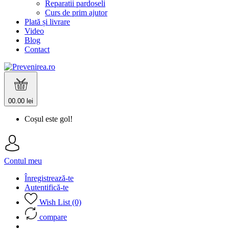
Reparatii pardoseli
Curs de prim ajutor
Plată și livrare
Video
Blog
Contact
0
0.00 lei
Coșul este gol!
Contul meu
Înregistrează-te
Autentifică-te
Wish List (0)
compare