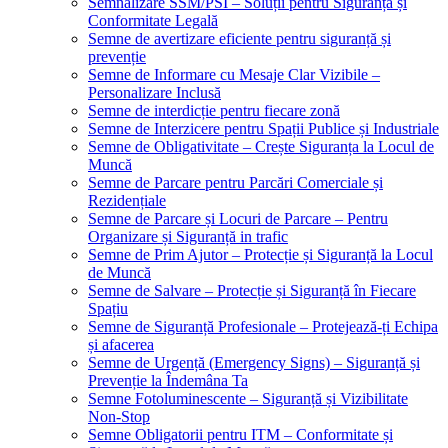
Semnalizare SSM/PSI – Soluții pentru Siguranță și
Conformitate Legală
Semne de avertizare eficiente pentru siguranță și
prevenție
Semne de Informare cu Mesaje Clar Vizibile –
Personalizare Inclusă
Semne de interdicție pentru fiecare zonă
Semne de Interzicere pentru Spații Publice și Industriale
Semne de Obligativitate – Crește Siguranța la Locul de
Muncă
Semne de Parcare pentru Parcări Comerciale și
Rezidențiale
Semne de Parcare și Locuri de Parcare – Pentru
Organizare și Siguranță in trafic
Semne de Prim Ajutor – Protecție și Siguranță la Locul
de Muncă
Semne de Salvare – Protecție și Siguranță în Fiecare
Spațiu
Semne de Siguranță Profesionale – Protejează-ți Echipa
și afacerea
Semne de Urgență (Emergency Signs) – Siguranță și
Prevenție la Îndemâna Ta
Semne Fotoluminescente – Siguranță și Vizibilitate
Non-Stop
Semne Obligatorii pentru ITM – Conformitate și