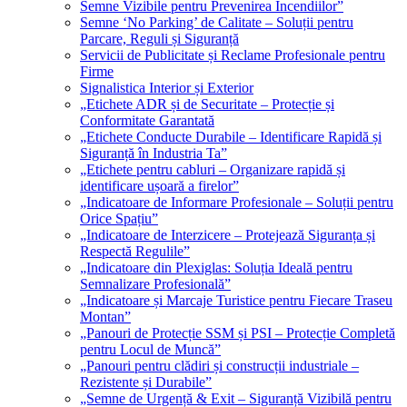
Semne Vizibile pentru Prevenirea Incendiilor”
Semne ‘No Parking’ de Calitate – Soluții pentru
Parcare, Reguli și Siguranță
Servicii de Publicitate și Reclame Profesionale pentru
Firme
Signalistica Interior și Exterior
„Etichete ADR și de Securitate – Protecție și
Conformitate Garantată
„Etichete Conducte Durabile – Identificare Rapidă și
Siguranță în Industria Ta”
„Etichete pentru cabluri – Organizare rapidă și
identificare ușoară a firelor”
„Indicatoare de Informare Profesionale – Soluții pentru
Orice Spațiu”
„Indicatoare de Interzicere – Protejează Siguranța și
Respectă Regulile”
„Indicatoare din Plexiglas: Soluția Ideală pentru
Semnalizare Profesională”
„Indicatoare și Marcaje Turistice pentru Fiecare Traseu
Montan”
„Panouri de Protecție SSM și PSI – Protecție Completă
pentru Locul de Muncă”
„Panouri pentru clădiri și construcții industriale –
Rezistente și Durabile”
„Semne de Urgență & Exit – Siguranță Vizibilă pentru