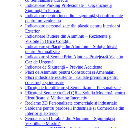
cu Semnalizare Corectă”
Indicatoare Parking Profesionale – Organizare și
Siguranță în Parcări
Indicatoare pentru incendiu – siguranță și conformitate
pentru prevenirea ta
Indicatoare personalizate din plastic pentru Interior și
Exterior
Indicatoare Rutiere din Aluminiu – Rezistente și
Vizibile în Orice Condiții
Indicatoare și Plăcuțe din Aluminiu – Soluția Ideală
pentru Semnalizare
Indicatoare și Semne Prim Ajutor – Protejează Viața în
Caz de Urgență
Indicator de Siguranță – Previne Accidente
Plăci de Aluminiu pentru Construcții și Amenajări
Plăci industriale rezistente – calitate premium pentru
construcții și industrie
Plăcuțe de Identificare și Semnalizare – Personalizate
Plăcuțe și Semne cu Cod QR – Soluția Modernă pentru
Identificare și Marketing Interactiv
Reclame 3D Personalizate comerciale si industriale
Sabloane pentru pardoseli Industriale și Comerciale din
Interior și Exterior
Semnalistică Durabilă din Aluminiu – Siguranță și
Vizibilitate Maximă