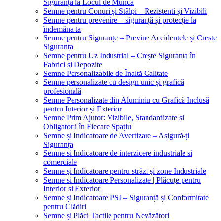
Siguranță la Locul de Muncă
Semne pentru Conuri și Stâlpi – Rezistenti și Vizibili
Semne pentru prevenire – siguranță și protecție la
îndemâna ta
Semne pentru Siguranțe – Previne Accidentele și Crește
Siguranța
Semne pentru Uz Industrial – Crește Siguranța în
Fabrici și Depozite
Semne Personalizabile de Înaltă Calitate
Semne personalizate cu design unic și grafică
profesională
Semne Personalizate din Aluminiu cu Grafică Inclusă
pentru Interior și Exterior
Semne Prim Ajutor: Vizibile, Standardizate și
Obligatorii în Fiecare Spațiu
Semne și Indicatoare de Avertizare – Asigură-ți
Siguranța
Semne si Indicatoare de interzicere industriale si
comerciale
Semne şi Indicatoare pentru străzi şi zone Industriale
Semne si Indicatoare Personalizate | Plăcuțe pentru
Interior și Exterior
Semne și Indicatoare PSI – Siguranță și Conformitate
pentru Clădiri
Semne și Plăci Tactile pentru Nevăzători