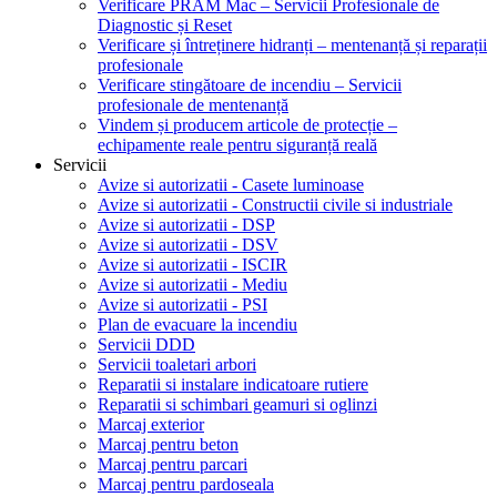
Verificare PRAM Mac – Servicii Profesionale de
Diagnostic și Reset
Verificare și întreținere hidranți – mentenanță și reparații
profesionale
Verificare stingătoare de incendiu – Servicii
profesionale de mentenanță
Vindem și producem articole de protecție –
echipamente reale pentru siguranță reală
Servicii
Avize si autorizatii - Casete luminoase
Avize si autorizatii - Constructii civile si industriale
Avize si autorizatii - DSP
Avize si autorizatii - DSV
Avize si autorizatii - ISCIR
Avize si autorizatii - Mediu
Avize si autorizatii - PSI
Plan de evacuare la incendiu
Servicii DDD
Servicii toaletari arbori
Reparatii si instalare indicatoare rutiere
Reparatii si schimbari geamuri si oglinzi
Marcaj exterior
Marcaj pentru beton
Marcaj pentru parcari
Marcaj pentru pardoseala