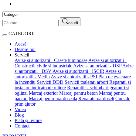
caută
CATEGORII
Acasă
Despre noi
Servicii
Avize si autorizatii - Casete luminoase
Avize si autorizatii -
Constructii civile si industriale
Avize si autorizatii - DSP
Avize
si autorizatii - DSV
Avize si autorizatii - ISCIR
Avize si
autorizatii - Mediu
Avize si autorizatii - PSI
Plan de evacuare
la incendiu
Servicii DDD
Servicii toaletari arbori
Reparatii si
instalare indicatoare rutiere
Reparatii si schimbari geamuri si
oglinzi
Marcaj exterior
Marcaj pentru beton
Marcaj pentru
parcari
Marcaj pentru pardoseala
Reparatii pardoseli
Curs de
prim ajutor
Video
Blog
Plată și livrare
Contact