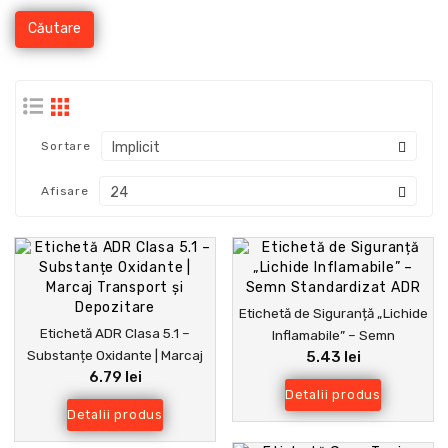
Sortare
Afisare
Etichetă de Siguranță „Lichide
Etichetă ADR Clasa 5.1 –
Inflamabile” – Semn
Substanțe Oxidante | Marcaj
5.43 lei
Standardizat ADR
6.79 lei
Transport și Depozitare
Detalii produs
Detalii produs