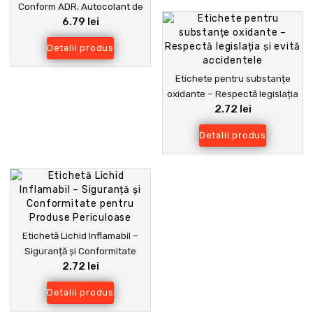
Conform ADR, Autocolant de
6.79 lei
Siguranță pentru Transport și
Depozitare
Detalii produs
Etichete pentru substanțe
oxidante – Respectă legislația
2.72 lei
și evită accidentele
Detalii produs
Etichetă Lichid Inflamabil –
Siguranță și Conformitate
2.72 lei
pentru Produse Periculoase
Detalii produs