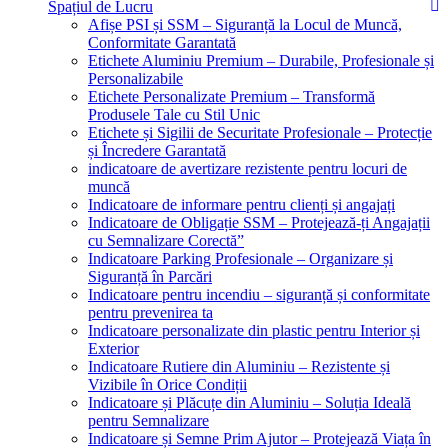
Spațiul de Lucru
Afișe PSI și SSM – Siguranță la Locul de Muncă,
Conformitate Garantată
Etichete Aluminiu Premium – Durabile, Profesionale și
Personalizabile
Etichete Personalizate Premium – Transformă
Produsele Tale cu Stil Unic
Etichete și Sigilii de Securitate Profesionale – Protecție
și Încredere Garantată
indicatoare de avertizare rezistente pentru locuri de
muncă
Indicatoare de informare pentru clienți și angajați
Indicatoare de Obligație SSM – Protejează-ți Angajații
cu Semnalizare Corectă”
Indicatoare Parking Profesionale – Organizare și
Siguranță în Parcări
Indicatoare pentru incendiu – siguranță și conformitate
pentru prevenirea ta
Indicatoare personalizate din plastic pentru Interior și
Exterior
Indicatoare Rutiere din Aluminiu – Rezistente și
Vizibile în Orice Condiții
Indicatoare și Plăcuțe din Aluminiu – Soluția Ideală
pentru Semnalizare
Indicatoare și Semne Prim Ajutor – Protejează Viața în