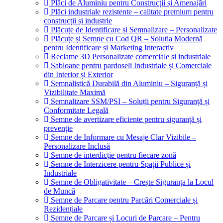
Plăci de Aluminiu pentru Construcții și Amenajări
Plăci industriale rezistente – calitate premium pentru
construcții și industrie
Plăcuțe de Identificare și Semnalizare – Personalizate
Plăcuțe și Semne cu Cod QR – Soluția Modernă
pentru Identificare și Marketing Interactiv
Reclame 3D Personalizate comerciale si industriale
Sabloane pentru pardoseli Industriale și Comerciale
din Interior și Exterior
Semnalistică Durabilă din Aluminiu – Siguranță și
Vizibilitate Maximă
Semnalizare SSM/PSI – Soluții pentru Siguranță și
Conformitate Legală
Semne de avertizare eficiente pentru siguranță și
prevenție
Semne de Informare cu Mesaje Clar Vizibile –
Personalizare Inclusă
Semne de interdicție pentru fiecare zonă
Semne de Interzicere pentru Spații Publice și
Industriale
Semne de Obligativitate – Crește Siguranța la Locul
de Muncă
Semne de Parcare pentru Parcări Comerciale și
Rezidențiale
Semne de Parcare și Locuri de Parcare – Pentru