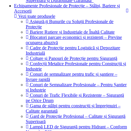
Superioară și Durabilitate Garantată”
Echipamente Profesionale de Protecție – Stâlpi, Bariere și
Accesorii
Vezi toate produsele
Asigură-ți Bunurile cu Soluții Profesionale de
Protecție
Bariere Rutiere și Industriale de Înaltă Calitate
Blocatori parcare economici și rezistenți – Previne
ocuparea abuzivă
Cadre de Protecție pentru Logistică și Depozitare
Industrială
Colțare și Panouri de Protecție pentru Siguranță
Confecții Metalice Profesionale pentru Construcții și
Industrie
Conuri de semnalizare pentru trafic și șantiere –
livrare rapidă
Conuri de Semnalizare Profesionale – Pentru Șantier
și Industrie
Conuri de Trafic Flexibile și Rezistente – Siguranță
pe Orice Drum
Gama de stâlpi pentru construcții și împrejmuiri –
Calitate garantată
Gard de Protecție Profesional – Calitate și Siguranță
Superioară
Lampă LED de Siguranță pentru Hidrant – Conform