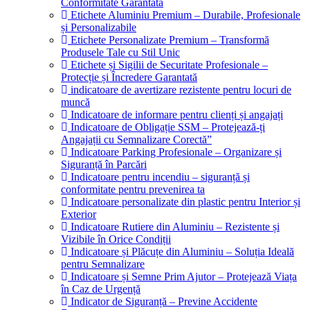
Conformitate Garantată
Etichete Aluminiu Premium – Durabile, Profesionale
și Personalizabile
Etichete Personalizate Premium – Transformă
Produsele Tale cu Stil Unic
Etichete și Sigilii de Securitate Profesionale –
Protecție și Încredere Garantată
indicatoare de avertizare rezistente pentru locuri de
muncă
Indicatoare de informare pentru clienți și angajați
Indicatoare de Obligație SSM – Protejează-ți
Angajații cu Semnalizare Corectă”
Indicatoare Parking Profesionale – Organizare și
Siguranță în Parcări
Indicatoare pentru incendiu – siguranță și
conformitate pentru prevenirea ta
Indicatoare personalizate din plastic pentru Interior și
Exterior
Indicatoare Rutiere din Aluminiu – Rezistente și
Vizibile în Orice Condiții
Indicatoare și Plăcuțe din Aluminiu – Soluția Ideală
pentru Semnalizare
Indicatoare și Semne Prim Ajutor – Protejează Viața
în Caz de Urgență
Indicator de Siguranță – Previne Accidente