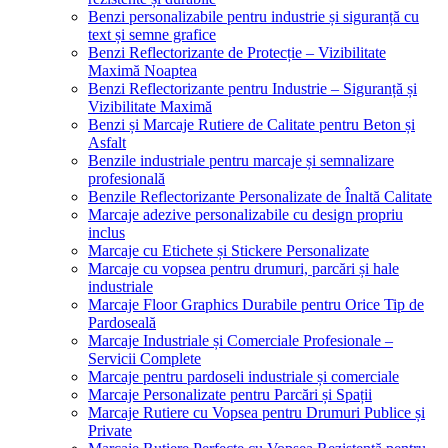
Benzi personalizabile pentru industrie și siguranță cu
text și semne grafice
Benzi Reflectorizante de Protecție – Vizibilitate
Maximă Noaptea
Benzi Reflectorizante pentru Industrie – Siguranță și
Vizibilitate Maximă
Benzi și Marcaje Rutiere de Calitate pentru Beton și
Asfalt
Benzile industriale pentru marcaje și semnalizare
profesională
Benzile Reflectorizante Personalizate de Înaltă Calitate
Marcaje adezive personalizabile cu design propriu
inclus
Marcaje cu Etichete și Stickere Personalizate
Marcaje cu vopsea pentru drumuri, parcări și hale
industriale
Marcaje Floor Graphics Durabile pentru Orice Tip de
Pardoseală
Marcaje Industriale și Comerciale Profesionale –
Servicii Complete
Marcaje pentru pardoseli industriale și comerciale
Marcaje Personalizate pentru Parcări și Spații
Marcaje Rutiere cu Vopsea pentru Drumuri Publice și
Private