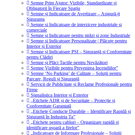
Semne Prim Ajutor: Vizibile, Standardizate și
Obligatorii în Fiecare Spațiu
Semne și Indicatoare de Avertizare – Asigură-ți
Siguranța
Semne si Indicatoare de interzicere industriale si
comerciale
Semne şi Indicatoare pentru străzi şi zone Industriale
Semne si Indicatoare Personalizate | Plăcuțe pentru
Interior și Exterior
Semne și Indicatoare PSI – Siguranță și Conformitate
pentru Clădiri
Semne și Plăci Tactile pentru Nevăzători
Semne Vizibile pentru Prevenirea Incendiilor”
Semne ‘No Parking’ de Calitate – Soluții pentru
Parcare, Reguli și Siguranță
Servicii de Publicitate și Reclame Profesionale pentru
Firme
Signalistica Interior și Exterior
„Etichete ADR și de Securitate – Protecție și
Conformitate Garantată
„Etichete Conducte Durabile – Identificare Rapidă și
Siguranță în Industria Ta”
„Etichete pentru cabluri – Organizare rapidă și
identificare ușoară a firelor”
„Indicatoare de Informare Profesionale – Soluții