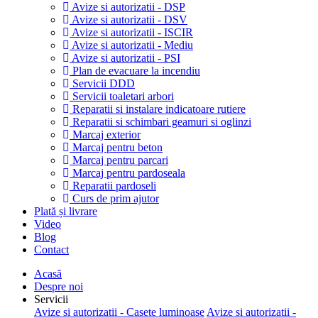
Avize si autorizatii - DSP
Avize si autorizatii - DSV
Avize si autorizatii - ISCIR
Avize si autorizatii - Mediu
Avize si autorizatii - PSI
Plan de evacuare la incendiu
Servicii DDD
Servicii toaletari arbori
Reparatii si instalare indicatoare rutiere
Reparatii si schimbari geamuri si oglinzi
Marcaj exterior
Marcaj pentru beton
Marcaj pentru parcari
Marcaj pentru pardoseala
Reparatii pardoseli
Curs de prim ajutor
Plată și livrare
Video
Blog
Contact
Acasă
Despre noi
Servicii
Avize si autorizatii - Casete luminoase
Avize si autorizatii -