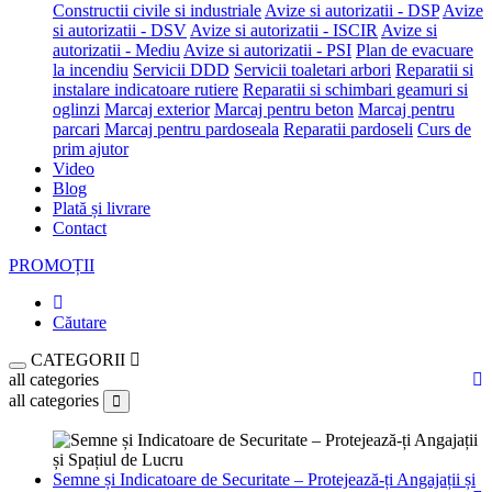
Constructii civile si industriale
Avize si autorizatii - DSP
Avize
si autorizatii - DSV
Avize si autorizatii - ISCIR
Avize si
autorizatii - Mediu
Avize si autorizatii - PSI
Plan de evacuare
la incendiu
Servicii DDD
Servicii toaletari arbori
Reparatii si
instalare indicatoare rutiere
Reparatii si schimbari geamuri si
oglinzi
Marcaj exterior
Marcaj pentru beton
Marcaj pentru
parcari
Marcaj pentru pardoseala
Reparatii pardoseli
Curs de
prim ajutor
Video
Blog
Plată și livrare
Contact
PROMOȚII
Căutare
CATEGORII
all categories
all categories
Semne și Indicatoare de Securitate – Protejează-ți Angajații și