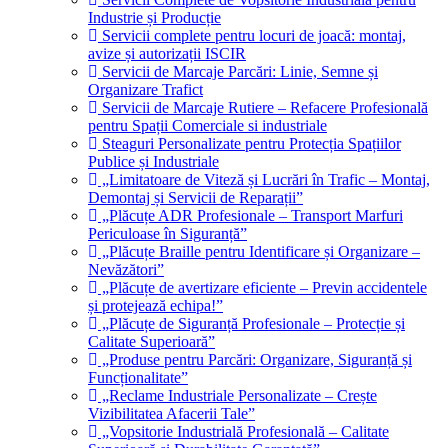
Industrie și Producție
Servicii complete pentru locuri de joacă: montaj,
avize și autorizații ISCIR
Servicii de Marcaje Parcări: Linie, Semne și
Organizare Trafict
Servicii de Marcaje Rutiere – Refacere Profesională
pentru Spații Comerciale si industriale
Steaguri Personalizate pentru Protecția Spațiilor
Publice și Industriale
„Limitatoare de Viteză și Lucrări în Trafic – Montaj,
Demontaj și Servicii de Reparații”
„Plăcuțe ADR Profesionale – Transport Marfuri
Periculoase în Siguranță”
„Plăcuțe Braille pentru Identificare și Organizare –
Nevăzători”
„Plăcuțe de avertizare eficiente – Previn accidentele
și protejează echipa!”
„Plăcuțe de Siguranță Profesionale – Protecție și
Calitate Superioară”
„Produse pentru Parcări: Organizare, Siguranță și
Funcționalitate”
„Reclame Industriale Personalizate – Crește
Vizibilitatea Afacerii Tale”
„Vopsitorie Industrială Profesională – Calitate