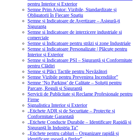
pentru Interior și Exterior
Semne Prim Ajutor: Vizibile, Standardizate și
Obligatorii în Fiecare Spațiu
Semne și Indicatoare de Avertizare – Asigură-ți
Siguranța
Semne si Indicatoare de interzicere industriale si
comerciale
Semne şi Indicatoare pentru străzi şi zone Industriale
Semne si Indicatoare Personalizate | Plăcuțe pentru
Interior și Exterior
Semne și Indicatoare PSI – Siguranță și Conformitate
pentru Clădiri
Semne și Plăci Tactile pentru Nevăzători
Semne Vizibile pentru Prevenirea Incendiilor”
Semne ‘No Parking’ de Calitate – Soluții pentru
Parcare, Reguli și Siguranță
Servicii de Publicitate și Reclame Profesionale pentru
Firme
Signalistica Interior și Exterior
„Etichete ADR și de Securitate – Protecție și
Conformitate Garantată
„Etichete Conducte Durabile – Identificare Rapidă și
Siguranță în Industria Ta”
„Etichete pentru cabluri – Organizare rapidă și
identificare ușoară a firelor”