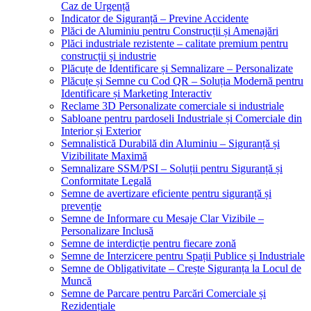
Caz de Urgență
Indicator de Siguranță – Previne Accidente
Plăci de Aluminiu pentru Construcții și Amenajări
Plăci industriale rezistente – calitate premium pentru
construcții și industrie
Plăcuțe de Identificare și Semnalizare – Personalizate
Plăcuțe și Semne cu Cod QR – Soluția Modernă pentru
Identificare și Marketing Interactiv
Reclame 3D Personalizate comerciale si industriale
Sabloane pentru pardoseli Industriale și Comerciale din
Interior și Exterior
Semnalistică Durabilă din Aluminiu – Siguranță și
Vizibilitate Maximă
Semnalizare SSM/PSI – Soluții pentru Siguranță și
Conformitate Legală
Semne de avertizare eficiente pentru siguranță și
prevenție
Semne de Informare cu Mesaje Clar Vizibile –
Personalizare Inclusă
Semne de interdicție pentru fiecare zonă
Semne de Interzicere pentru Spații Publice și Industriale
Semne de Obligativitate – Crește Siguranța la Locul de
Muncă
Semne de Parcare pentru Parcări Comerciale și
Rezidențiale