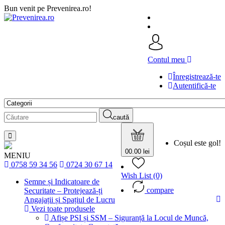
Bun venit pe Prevenirea.ro!
Contul meu
Înregistrează-te
Autentifică-te
caută
Coșul este gol!
0
0.00 lei
MENIU
0758 59 34 56
0724 30 67 14
Wish List (0)
Semne și Indicatoare de
compare
Securitate – Protejează-ți
Angajații și Spațiul de Lucru
Vezi toate produsele
Afișe PSI și SSM – Siguranță la Locul de Muncă,