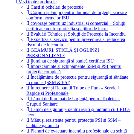
Vezi toate produsele
Casti si ochelari de protectie
Corpuri și lămpi pentru iluminat de urgență si iesire
conform normelor ISU
covorașe pentru uz industrial și comercial – Soluții
certificate pentru protecția spațiilor de lucru
Evaluări Tehnice și Soluții de Protecție la Incendiu
Expertiză și servicii pentru prevenirea și reducerea
riscului de incendiu
GEAMURI, STICLĂ ŞI OGLINZI
PERSONALIZATE
Iluminat de siguranță și panică certificat ISU
Îmbrăcăminte și echipamente SSM și PSI pentru
protecție completă
Încălțăminte de protecție pentru siguranță și sănătate
în muncă (SSM & PSI)
Întreținere și Reparații Trape de Fum – Servicii
Rapide și Profesionale
Lămpi de Iluminat de Urgență pentru Toalete și
Grupuri Sanitare
Lămpi de siguranță pentru ieșiri și hidranti cu LED și
neon
Mănuși rezistente pentru protecție PSI și SSM –
Calitate garantată
Planuri de evacuare incendiu profesionale cu schiță