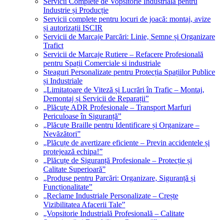
Servicii Complete de Vopsitorie Industrială pentru
Industrie și Producție
Servicii complete pentru locuri de joacă: montaj, avize
și autorizații ISCIR
Servicii de Marcaje Parcări: Linie, Semne și Organizare
Trafict
Servicii de Marcaje Rutiere – Refacere Profesională
pentru Spații Comerciale si industriale
Steaguri Personalizate pentru Protecția Spațiilor Publice
și Industriale
„Limitatoare de Viteză și Lucrări în Trafic – Montaj,
Demontaj și Servicii de Reparații”
„Plăcuțe ADR Profesionale – Transport Marfuri
Periculoase în Siguranță”
„Plăcuțe Braille pentru Identificare și Organizare –
Nevăzători”
„Plăcuțe de avertizare eficiente – Previn accidentele și
protejează echipa!”
„Plăcuțe de Siguranță Profesionale – Protecție și
Calitate Superioară”
„Produse pentru Parcări: Organizare, Siguranță și
Funcționalitate”
„Reclame Industriale Personalizate – Crește
Vizibilitatea Afacerii Tale”
„Vopsitorie Industrială Profesională – Calitate