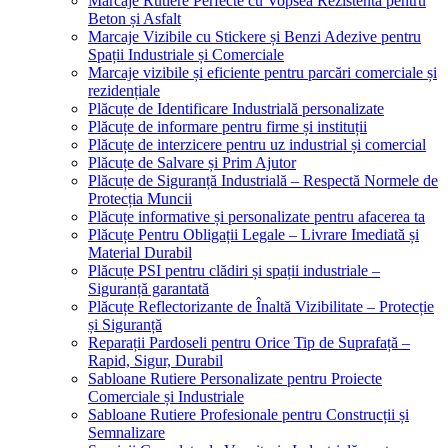
Marcaje Rutiere Perfecte cu Vopsea Rezistentă pentru
Beton și Asfalt
Marcaje Vizibile cu Stickere și Benzi Adezive pentru
Spații Industriale și Comerciale
Marcaje vizibile și eficiente pentru parcări comerciale și
rezidențiale
Plăcuțe de Identificare Industrială personalizate
Plăcuțe de informare pentru firme și instituții
Plăcuțe de interzicere pentru uz industrial și comercial
Plăcuțe de Salvare și Prim Ajutor
Plăcuțe de Siguranță Industrială – Respectă Normele de
Protecția Muncii
Plăcuțe informative și personalizate pentru afacerea ta
Plăcuțe Pentru Obligații Legale – Livrare Imediată și
Material Durabil
Plăcuțe PSI pentru clădiri și spații industriale –
Siguranță garantată
Plăcuțe Reflectorizante de Înaltă Vizibilitate – Protecție
și Siguranță
Reparații Pardoseli pentru Orice Tip de Suprafață –
Rapid, Sigur, Durabil
Sabloane Rutiere Personalizate pentru Proiecte
Comerciale și Industriale
Sabloane Rutiere Profesionale pentru Construcții și
Semnalizare