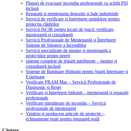
Planuri de evacuare incendiu profesionale cu schiță PSI
inclusă
Reparatii si mentenanta depozite si hale industriale
Servicii de verificare și întreținere sprinklere pentru
protecția clădirilor
Servicii ISCIR pentru locuri de joacă: verificare,
mentenanță și consultanță
Servicii Profesionale de Mentenanță și Întreținere
Sisteme de Stingere a Incendiilor
Servicii specializate de montaj și mentenanță a
protecțiilor pentru pereți
sisteme complete de irigații inteligente – montaj și
consultanță inclusă
Sisteme de Iluminare Hidranti pentru Spații Interioare și
Exterioare
Verificare PRAM Mac – Servicii Profesionale de
Diagnostic și Reset
Verificare și întreținere hidranți – mentenanță și reparații
profesionale
Verificare stingătoare de incendiu – Servicii
profesionale de mentenanță
Vindem și producem articole de protecție –
echipamente reale pentru siguranță reală
Căutare