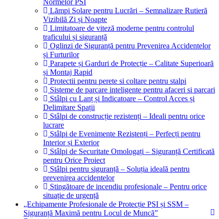
Normelor PSI
Lămpi Solare pentru Lucrări – Semnalizare Rutieră
Vizibilă Zi și Noapte
Limitatoare de viteză moderne pentru controlul
traficului și siguranță
Oglinzi de Siguranță pentru Prevenirea Accidentelor
și Furturilor
Parapete și Garduri de Protecție – Calitate Superioară
și Montaj Rapid
Protectii pentru perete si coltare pentru stalpi
Sisteme de parcare inteligente pentru afaceri si parcari
Stâlpi cu Lanț și Indicatoare – Control Acces și
Delimitare Spații
Stâlpi de construcție rezistenți – Ideali pentru orice
lucrare
Stâlpi de Evenimente Rezistenți – Perfecți pentru
Interior și Exterior
Stâlpi de Securitate Omologați – Siguranță Certificată
pentru Orice Proiect
Stâlpi pentru siguranță – Soluția ideală pentru
prevenirea accidentelor
Stingătoare de incendiu profesionale – Pentru orice
situație de urgență
„Echipamente Profesionale de Protecție PSI și SSM –
Siguranță Maximă pentru Locul de Muncă”