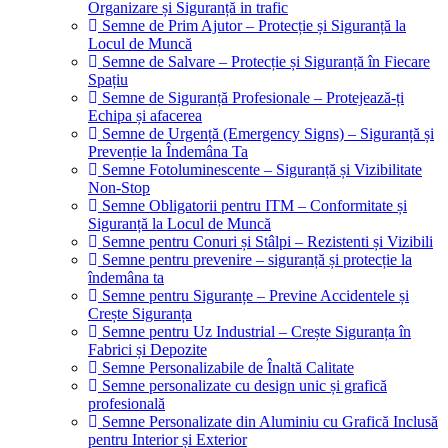
Organizare și Siguranță in trafic
Semne de Prim Ajutor – Protecție și Siguranță la
Locul de Muncă
Semne de Salvare – Protecție și Siguranță în Fiecare
Spațiu
Semne de Siguranță Profesionale – Protejează-ți
Echipa și afacerea
Semne de Urgență (Emergency Signs) – Siguranță și
Prevenție la Îndemâna Ta
Semne Fotoluminescente – Siguranță și Vizibilitate
Non-Stop
Semne Obligatorii pentru ITM – Conformitate și
Siguranță la Locul de Muncă
Semne pentru Conuri și Stâlpi – Rezistenti și Vizibili
Semne pentru prevenire – siguranță și protecție la
îndemâna ta
Semne pentru Siguranțe – Previne Accidentele și
Crește Siguranța
Semne pentru Uz Industrial – Crește Siguranța în
Fabrici și Depozite
Semne Personalizabile de Înaltă Calitate
Semne personalizate cu design unic și grafică
profesională
Semne Personalizate din Aluminiu cu Grafică Inclusă
pentru Interior și Exterior