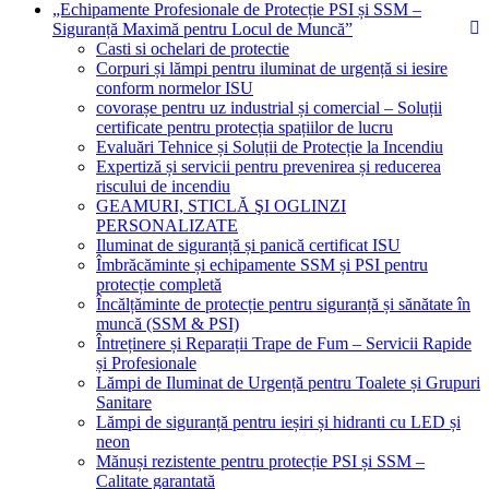
„Echipamente Profesionale de Protecție PSI și SSM –
Siguranță Maximă pentru Locul de Muncă”
Casti si ochelari de protectie
Corpuri și lămpi pentru iluminat de urgență si iesire
conform normelor ISU
covorașe pentru uz industrial și comercial – Soluții
certificate pentru protecția spațiilor de lucru
Evaluări Tehnice și Soluții de Protecție la Incendiu
Expertiză și servicii pentru prevenirea și reducerea
riscului de incendiu
GEAMURI, STICLĂ ŞI OGLINZI
PERSONALIZATE
Iluminat de siguranță și panică certificat ISU
Îmbrăcăminte și echipamente SSM și PSI pentru
protecție completă
Încălțăminte de protecție pentru siguranță și sănătate în
muncă (SSM & PSI)
Întreținere și Reparații Trape de Fum – Servicii Rapide
și Profesionale
Lămpi de Iluminat de Urgență pentru Toalete și Grupuri
Sanitare
Lămpi de siguranță pentru ieșiri și hidranti cu LED și
neon
Mănuși rezistente pentru protecție PSI și SSM –
Calitate garantată