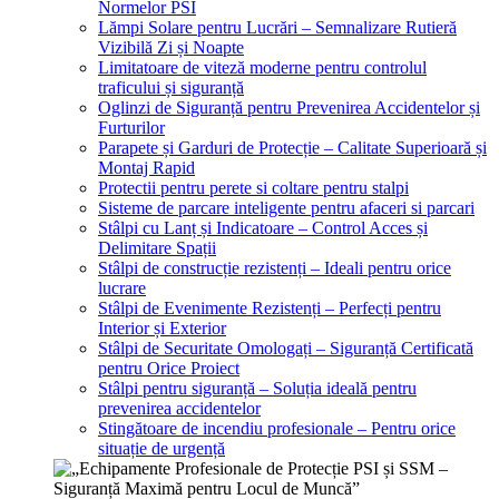
Normelor PSI
Lămpi Solare pentru Lucrări – Semnalizare Rutieră
Vizibilă Zi și Noapte
Limitatoare de viteză moderne pentru controlul
traficului și siguranță
Oglinzi de Siguranță pentru Prevenirea Accidentelor și
Furturilor
Parapete și Garduri de Protecție – Calitate Superioară și
Montaj Rapid
Protectii pentru perete si coltare pentru stalpi
Sisteme de parcare inteligente pentru afaceri si parcari
Stâlpi cu Lanț și Indicatoare – Control Acces și
Delimitare Spații
Stâlpi de construcție rezistenți – Ideali pentru orice
lucrare
Stâlpi de Evenimente Rezistenți – Perfecți pentru
Interior și Exterior
Stâlpi de Securitate Omologați – Siguranță Certificată
pentru Orice Proiect
Stâlpi pentru siguranță – Soluția ideală pentru
prevenirea accidentelor
Stingătoare de incendiu profesionale – Pentru orice
situație de urgență