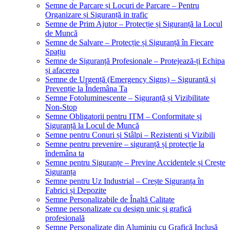
Semne de Parcare și Locuri de Parcare – Pentru
Organizare și Siguranță in trafic
Semne de Prim Ajutor – Protecție și Siguranță la Locul
de Muncă
Semne de Salvare – Protecție și Siguranță în Fiecare
Spațiu
Semne de Siguranță Profesionale – Protejează-ți Echipa
și afacerea
Semne de Urgență (Emergency Signs) – Siguranță și
Prevenție la Îndemâna Ta
Semne Fotoluminescente – Siguranță și Vizibilitate
Non-Stop
Semne Obligatorii pentru ITM – Conformitate și
Siguranță la Locul de Muncă
Semne pentru Conuri și Stâlpi – Rezistenti și Vizibili
Semne pentru prevenire – siguranță și protecție la
îndemâna ta
Semne pentru Siguranțe – Previne Accidentele și Crește
Siguranța
Semne pentru Uz Industrial – Crește Siguranța în
Fabrici și Depozite
Semne Personalizabile de Înaltă Calitate
Semne personalizate cu design unic și grafică
profesională
Semne Personalizate din Aluminiu cu Grafică Inclusă