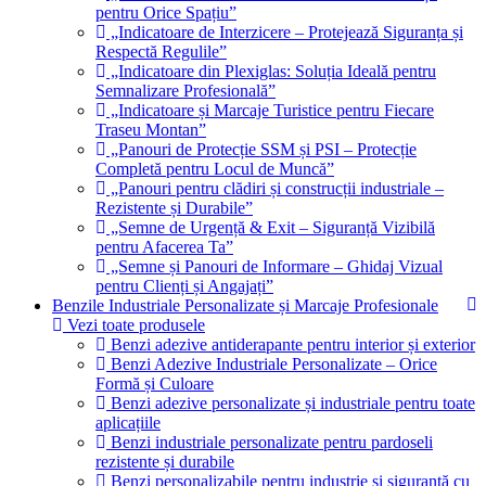
pentru Orice Spațiu”
„Indicatoare de Interzicere – Protejează Siguranța și
Respectă Regulile”
„Indicatoare din Plexiglas: Soluția Ideală pentru
Semnalizare Profesională”
„Indicatoare și Marcaje Turistice pentru Fiecare
Traseu Montan”
„Panouri de Protecție SSM și PSI – Protecție
Completă pentru Locul de Muncă”
„Panouri pentru clădiri și construcții industriale –
Rezistente și Durabile”
„Semne de Urgență & Exit – Siguranță Vizibilă
pentru Afacerea Ta”
„Semne și Panouri de Informare – Ghidaj Vizual
pentru Clienți și Angajați”
Benzile Industriale Personalizate și Marcaje Profesionale
Vezi toate produsele
Benzi adezive antiderapante pentru interior și exterior
Benzi Adezive Industriale Personalizate – Orice
Formă și Culoare
Benzi adezive personalizate și industriale pentru toate
aplicațiile
Benzi industriale personalizate pentru pardoseli
rezistente și durabile
Benzi personalizabile pentru industrie și siguranță cu