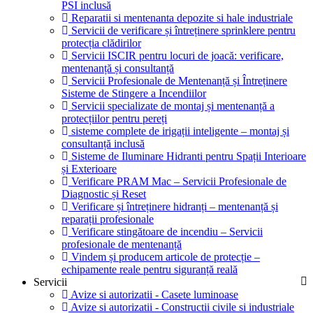
PSI inclusă
Reparatii si mentenanta depozite si hale industriale
Servicii de verificare și întreținere sprinklere pentru
protecția clădirilor
Servicii ISCIR pentru locuri de joacă: verificare,
mentenanță și consultanță
Servicii Profesionale de Mentenanță și Întreținere
Sisteme de Stingere a Incendiilor
Servicii specializate de montaj și mentenanță a
protecțiilor pentru pereți
sisteme complete de irigații inteligente – montaj și
consultanță inclusă
Sisteme de Iluminare Hidranti pentru Spații Interioare
și Exterioare
Verificare PRAM Mac – Servicii Profesionale de
Diagnostic și Reset
Verificare și întreținere hidranți – mentenanță și
reparații profesionale
Verificare stingătoare de incendiu – Servicii
profesionale de mentenanță
Vindem și producem articole de protecție –
echipamente reale pentru siguranță reală
Servicii
Avize si autorizatii - Casete luminoase
Avize si autorizatii - Constructii civile si industriale