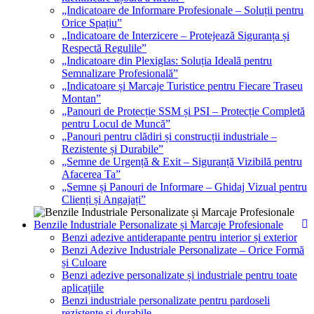
„Indicatoare de Informare Profesionale – Soluții pentru
Orice Spațiu”
„Indicatoare de Interzicere – Protejează Siguranța și
Respectă Regulile”
„Indicatoare din Plexiglas: Soluția Ideală pentru
Semnalizare Profesională”
„Indicatoare și Marcaje Turistice pentru Fiecare Traseu
Montan”
„Panouri de Protecție SSM și PSI – Protecție Completă
pentru Locul de Muncă”
„Panouri pentru clădiri și construcții industriale –
Rezistente și Durabile”
„Semne de Urgență & Exit – Siguranță Vizibilă pentru
Afacerea Ta”
„Semne și Panouri de Informare – Ghidaj Vizual pentru
Clienți și Angajați”
Benzile Industriale Personalizate și Marcaje Profesionale
Benzi adezive antiderapante pentru interior și exterior
Benzi Adezive Industriale Personalizate – Orice Formă
și Culoare
Benzi adezive personalizate și industriale pentru toate
aplicațiile
Benzi industriale personalizate pentru pardoseli
rezistente și durabile