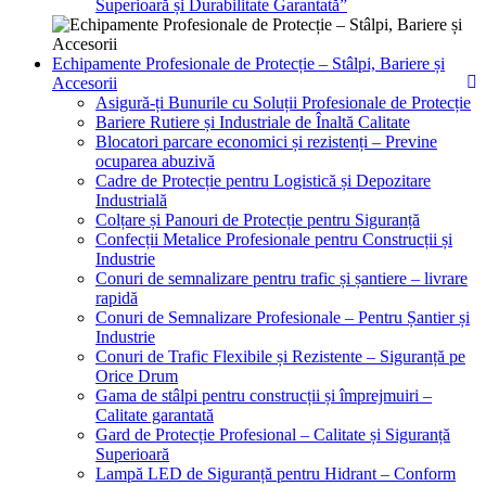
Superioară și Durabilitate Garantată”
Echipamente Profesionale de Protecție – Stâlpi, Bariere și
Accesorii
Asigură-ți Bunurile cu Soluții Profesionale de Protecție
Bariere Rutiere și Industriale de Înaltă Calitate
Blocatori parcare economici și rezistenți – Previne
ocuparea abuzivă
Cadre de Protecție pentru Logistică și Depozitare
Industrială
Colțare și Panouri de Protecție pentru Siguranță
Confecții Metalice Profesionale pentru Construcții și
Industrie
Conuri de semnalizare pentru trafic și șantiere – livrare
rapidă
Conuri de Semnalizare Profesionale – Pentru Șantier și
Industrie
Conuri de Trafic Flexibile și Rezistente – Siguranță pe
Orice Drum
Gama de stâlpi pentru construcții și împrejmuiri –
Calitate garantată
Gard de Protecție Profesional – Calitate și Siguranță
Superioară
Lampă LED de Siguranță pentru Hidrant – Conform