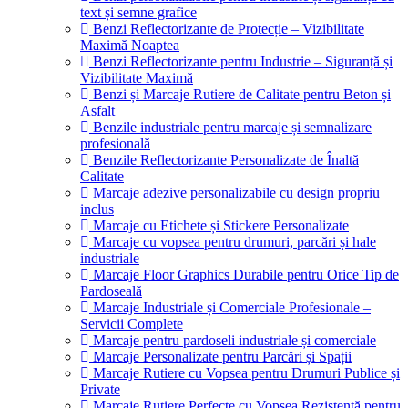
text și semne grafice
Benzi Reflectorizante de Protecție – Vizibilitate
Maximă Noaptea
Benzi Reflectorizante pentru Industrie – Siguranță și
Vizibilitate Maximă
Benzi și Marcaje Rutiere de Calitate pentru Beton și
Asfalt
Benzile industriale pentru marcaje și semnalizare
profesională
Benzile Reflectorizante Personalizate de Înaltă
Calitate
Marcaje adezive personalizabile cu design propriu
inclus
Marcaje cu Etichete și Stickere Personalizate
Marcaje cu vopsea pentru drumuri, parcări și hale
industriale
Marcaje Floor Graphics Durabile pentru Orice Tip de
Pardoseală
Marcaje Industriale și Comerciale Profesionale –
Servicii Complete
Marcaje pentru pardoseli industriale și comerciale
Marcaje Personalizate pentru Parcări și Spații
Marcaje Rutiere cu Vopsea pentru Drumuri Publice și
Private
Marcaje Rutiere Perfecte cu Vopsea Rezistentă pentru