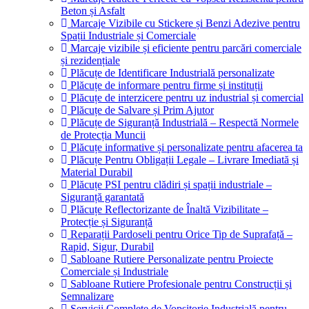
Beton și Asfalt
Marcaje Vizibile cu Stickere și Benzi Adezive pentru
Spații Industriale și Comerciale
Marcaje vizibile și eficiente pentru parcări comerciale
și rezidențiale
Plăcuțe de Identificare Industrială personalizate
Plăcuțe de informare pentru firme și instituții
Plăcuțe de interzicere pentru uz industrial și comercial
Plăcuțe de Salvare și Prim Ajutor
Plăcuțe de Siguranță Industrială – Respectă Normele
de Protecția Muncii
Plăcuțe informative și personalizate pentru afacerea ta
Plăcuțe Pentru Obligații Legale – Livrare Imediată și
Material Durabil
Plăcuțe PSI pentru clădiri și spații industriale –
Siguranță garantată
Plăcuțe Reflectorizante de Înaltă Vizibilitate –
Protecție și Siguranță
Reparații Pardoseli pentru Orice Tip de Suprafață –
Rapid, Sigur, Durabil
Sabloane Rutiere Personalizate pentru Proiecte
Comerciale și Industriale
Sabloane Rutiere Profesionale pentru Construcții și
Semnalizare
Servicii Complete de Vopsitorie Industrială pentru