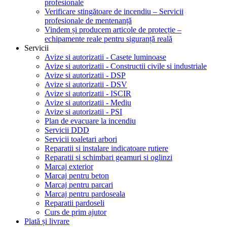
profesionale
Verificare stingătoare de incendiu – Servicii
profesionale de mentenanță
Vindem și producem articole de protecție –
echipamente reale pentru siguranță reală
Servicii
Avize si autorizatii - Casete luminoase
Avize si autorizatii - Constructii civile si industriale
Avize si autorizatii - DSP
Avize si autorizatii - DSV
Avize si autorizatii - ISCIR
Avize si autorizatii - Mediu
Avize si autorizatii - PSI
Plan de evacuare la incendiu
Servicii DDD
Servicii toaletari arbori
Reparatii si instalare indicatoare rutiere
Reparatii si schimbari geamuri si oglinzi
Marcaj exterior
Marcaj pentru beton
Marcaj pentru parcari
Marcaj pentru pardoseala
Reparatii pardoseli
Curs de prim ajutor
Plată și livrare