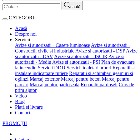
caută
CATEGORII
Acasă
Despre noi
Servicii
Avize si autorizatii - Casete luminoase
Avize si autorizatii -
Constructii civile si industriale
Avize si autorizatii - DSP
Avize
si autorizatii - DSV
Avize si autorizatii - ISCIR
Avize si
autorizatii - Mediu
Avize si autorizatii - PSI
Plan de evacuare
la incendiu
Servicii DDD
Servicii toaletari arbori
Reparatii si
instalare indicatoare rutiere
Reparatii si schimbari geamuri si
oglinzi
Marcaj exterior
Marcaj pentru beton
Marcaj pentru
parcari
Marcaj pentru pardoseala
Reparatii pardoseli
Curs de
prim ajutor
Video
Blog
Plată și livrare
Contact
PROMOȚII
Căutare