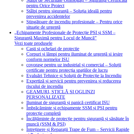
Stâlpi de Securitate Omologați – Siguranță Certificată
pentru Orice Proiect
Stâlpi pentru siguranță – Soluția ideală pentru
prevenirea accidentelor
Stingătoare de incendiu profesionale – Pentru orice
situație de urgență
„Echipamente Profesionale de Protecție PSI și SSM –
Siguranță Maximă pentru Locul de Muncă”
Vezi toate produsele
Casti si ochelari de protectie
Corpuri și lămpi pentru iluminat de urgență si iesire
conform normelor ISU
covorașe pentru uz industrial și comercial – Soluții
certificate pentru protecția spațiilor de lucru
Evaluări Tehnice și Soluții de Protecție la Incendiu
Expertiză și servicii pentru prevenirea și reducerea
riscului de incendiu
GEAMURI, STICLĂ ŞI OGLINZI
PERSONALIZATE
Iluminat de siguranță și panică certificat ISU
Îmbrăcăminte și echipamente SSM și PSI pentru
protecție completă
Încălțăminte de protecție pentru siguranță și sănătate în
muncă (SSM & PSI)
Întreținere și Reparații Trape de Fum – Servicii Rapide