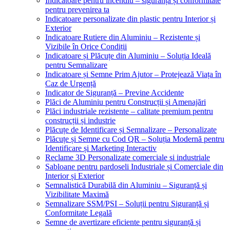
Indicatoare pentru incendiu – siguranță și conformitate
pentru prevenirea ta
Indicatoare personalizate din plastic pentru Interior și
Exterior
Indicatoare Rutiere din Aluminiu – Rezistente și
Vizibile în Orice Condiții
Indicatoare și Plăcuțe din Aluminiu – Soluția Ideală
pentru Semnalizare
Indicatoare și Semne Prim Ajutor – Protejează Viața în
Caz de Urgență
Indicator de Siguranță – Previne Accidente
Plăci de Aluminiu pentru Construcții și Amenajări
Plăci industriale rezistente – calitate premium pentru
construcții și industrie
Plăcuțe de Identificare și Semnalizare – Personalizate
Plăcuțe și Semne cu Cod QR – Soluția Modernă pentru
Identificare și Marketing Interactiv
Reclame 3D Personalizate comerciale si industriale
Sabloane pentru pardoseli Industriale și Comerciale din
Interior și Exterior
Semnalistică Durabilă din Aluminiu – Siguranță și
Vizibilitate Maximă
Semnalizare SSM/PSI – Soluții pentru Siguranță și
Conformitate Legală
Semne de avertizare eficiente pentru siguranță și