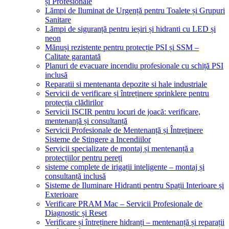
și Profesionale
Lămpi de Iluminat de Urgență pentru Toalete și Grupuri
Sanitare
Lămpi de siguranță pentru ieșiri și hidranti cu LED și
neon
Mănuși rezistente pentru protecție PSI și SSM –
Calitate garantată
Planuri de evacuare incendiu profesionale cu schiță PSI
inclusă
Reparatii si mentenanta depozite si hale industriale
Servicii de verificare și întreținere sprinklere pentru
protecția clădirilor
Servicii ISCIR pentru locuri de joacă: verificare,
mentenanță și consultanță
Servicii Profesionale de Mentenanță și Întreținere
Sisteme de Stingere a Incendiilor
Servicii specializate de montaj și mentenanță a
protecțiilor pentru pereți
sisteme complete de irigații inteligente – montaj și
consultanță inclusă
Sisteme de Iluminare Hidranti pentru Spații Interioare și
Exterioare
Verificare PRAM Mac – Servicii Profesionale de
Diagnostic și Reset
Verificare și întreținere hidranți – mentenanță și reparații