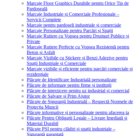
Marcaje Floor Graphics Durabile pentru Orice Tip de
Pardoseală
Marcaje Industriale și Comerciale Profesionale –
Servicii Complete
Marcaje pentru pardoseli industriale și comerciale
Marcaje Personalizate pentru Parcări și Spații
Marcaje Rutiere cu Vopsea pentru Drumuri Publice și
Private
Marcaje Rutiere Perfecte cu Vopsea Rezistentă pentru
Beton și Asfalt
Marcaje Vizibile cu Stickere și Benzi Adezive pentru
Spații Industriale și Comerciale
Marcaje vizibile și eficiente pentru parcări comerciale și
rezidențiale
Plăcuțe de Identificare Industrială personalizate
Plăcuțe de informare pentru firme și instituții
Plăcuțe de interzicere pentru uz industrial și comercial
Plăcuțe de Salvare și Prim Ajutor
Plăcuțe de Siguranță Industrială – Respectă Normele de
Protecția Muncii
Plăcuțe informative și personalizate pentru afacerea ta
Plăcuțe Pentru Obligații Legale – Livrare Imediată și
Material Durabil
Plăcuțe PSI pentru clădiri și spații industriale –
Siguranță garantată