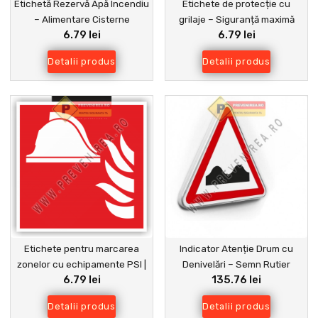
Etichetă Rezervă Apă Incendiu
Etichete de protecție cu
– Alimentare Cisterne
grilaje – Siguranță maximă
6.79 lei
6.79 lei
Pompieri
pentru echipamente și spații
industriale
Detalii produs
Detalii produs
Etichete pentru marcarea
Indicator Atenție Drum cu
zonelor cu echipamente PSI |
Denivelări – Semn Rutier
6.79 lei
135.76 lei
Vizibile și rezistente
pentru Siguranța Traficului
Detalii produs
Detalii produs