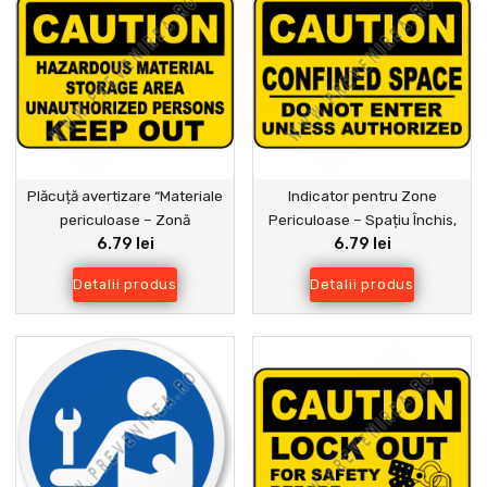
Plăcuță avertizare “Materiale
Indicator pentru Zone
periculoase – Zonă
Periculoase – Spațiu Închis,
6.79 lei
6.79 lei
restricționată” | Semn de
Nu Intrați
securitate pentru hale și
Detalii produs
Detalii produs
depozite