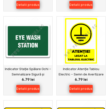
Locuri cu Risc Exploziv
Detalii produs
Detalii produs
Indicator Stație Spălare Ochi –
Indicator Atenție Tablou
Semnalizare Sigură și
Electric – Semn de Avertizare
6.79 lei
6.79 lei
Conformă cu Normele
pentru Siguranță
Detalii produs
Detalii produs