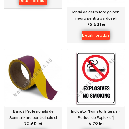
Detalii produs
Bandă de delimitare galben-
negru pentru pardoseli
72.60 lei
industriale – Protecție și
prevenire accidente
Detalii produs
Bandă Profesională de
Indicator ‘Fumatul Interzis –
Semnalizare pentru hale și
Pericol de Explozie’ |
72.60 lei
6.79 lei
Depozite
Semnalizare Sigură pentru