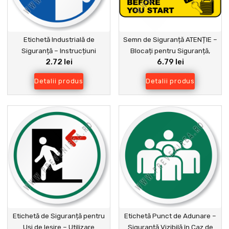
Etichetă Industrială de
Semn de Siguranță ATENȚIE –
Siguranță – Instrucțiuni
Blocați pentru Siguranță,
2.72 lei
6.79 lei
Obligatorii de Protecția Muncii
Protecție Maximă în Lucru
Detalii produs
Detalii produs
Etichetă de Siguranță pentru
Etichetă Punct de Adunare –
Uși de Ieșire – Utilizare
Siguranță Vizibilă în Caz de