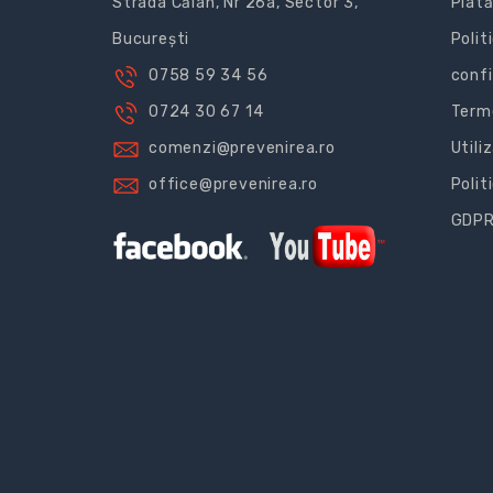
Strada Călan, Nr 26a, Sector 3,
Plată
București
Polit
0758 59 34 56
confi
0724 30 67 14
Terme
comenzi@prevenirea.ro
Utili
office@prevenirea.ro
Polit
GDP