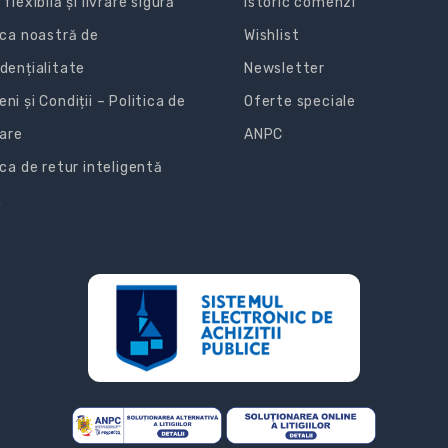
 flexibilă și livrare sigură
Istoric comenzi
ica noastră de
Wishlist
dențialitate
Newsletter
ni și Condiții – Politica de
Oferte speciale
zare
ANPC
ica de retur inteligentă
R