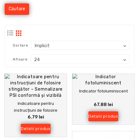
Sortare
Afisare
Indicator fotoluminiscent
Indicatoare pentru
67.88 lei
instrucțiuni de folosire
Detalii produs
6.79 lei
stingător – Semnalizare PSI
conformă și vizibilă
Detalii produs