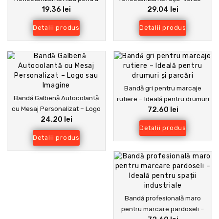
19.36 lei
29.04 lei
Șantiere și Construcții Drumuri
ideală pentru construcții și
trafic
Detalii produs
Detalii produs
Bandă gri pentru marcaje
Bandă Galbenă Autocolantă
rutiere – Ideală pentru drumuri
cu Mesaj Personalizat – Logo
72.60 lei
și parcări
24.20 lei
sau Imagine
Detalii produs
Detalii produs
Bandă profesională maro
pentru marcare pardoseli –