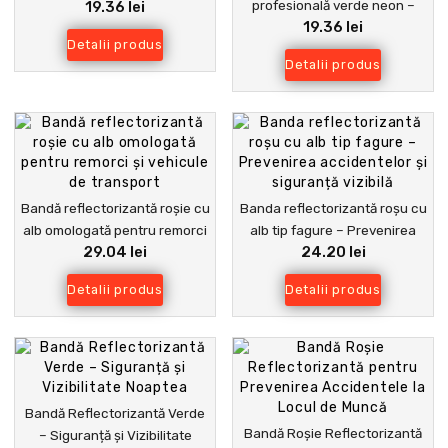
profesională verde neon –
19.36 lei
Semnalistică Rutieră și
19.36 lei
siguranță sporită pentru trafic,
Industrială
Detalii produs
depozite și echipamente
Detalii produs
Bandă reflectorizantă roșie cu
Banda reflectorizantă roșu cu
alb omologată pentru remorci
alb tip fagure – Prevenirea
29.04 lei
24.20 lei
și vehicule de transport
accidentelor și siguranță
vizibilă
Detalii produs
Detalii produs
Bandă Reflectorizantă Verde
Bandă Roșie Reflectorizantă
– Siguranță și Vizibilitate