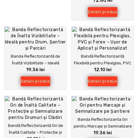
72.60 lei
Ideală pentru spații industriale
Detalii produs
Banda Reflectorizantă de
Bandă Reflectorizantă
Înaltă Vizibilitate – Ideală
Flexibilă pentru Plexiglas, PVC
19.36 lei
12.10 lei
pentru Drum, Șantier și Parcări
și Forex – Ușor de Aplicat și
Personalizat
Detalii produs
Detalii produs
Banda Reflectorizanta Gri
Bandă Reflectorizantă Gri de
pentru Marcaje şi Semnalizare
Înaltă Calitate – Protecție și
19.36 lei
pe Şantiere