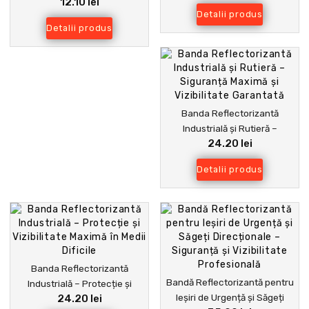
12.10 lei
Semnalizare pentru Drumuri și
Detalii produs
Clădiri
Detalii produs
Banda Reflectorizantă
Industrială și Rutieră –
24.20 lei
Siguranță Maximă și
Vizibilitate Garantată
Detalii produs
Banda Reflectorizantă
Bandă Reflectorizantă pentru
Industrială – Protecție și
Ieșiri de Urgență și Săgeți
24.20 lei
Vizibilitate Maximă în Medii