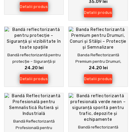
35.09 lei
Direcționale – Siguranță și
Dificile
Detalii produs
Vizibilitate Profesională
Detalii produs
Bandă reflectorizantă pentru
Banda Reflectorizantă
protecție – Siguranță și
Premium pentru Drumuri,
24.20 lei
24.20 lei
vizibilitate în toate spațiile
Conuri și Stâlpi – Protecție și
Semnalizare
Detalii produs
Detalii produs
Bandă Reflectorizantă
Bandă reflectorizantă
Profesională pentru