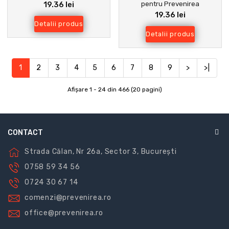
pentru Prevenirea
19.36 lei
Noaptea
19.36 lei
Accidentele la Locul de Muncă
Detalii produs
Detalii produs
1
2
3
4
5
6
7
8
9
>
>|
Afişare 1 - 24 din 466 (20 pagini)
CONTACT
Strada Călan, Nr 26a, Sector 3, București
0758 59 34 56
0724 30 67 14
comenzi@prevenirea.ro
office@prevenirea.ro