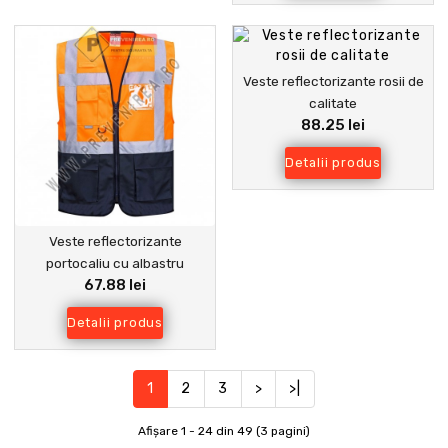
Veste reflectorizante rosii de
calitate
88.25 lei
Detalii produs
Veste reflectorizante
portocaliu cu albastru
67.88 lei
Detalii produs
1
2
3
>
>|
Afişare 1 - 24 din 49 (3 pagini)