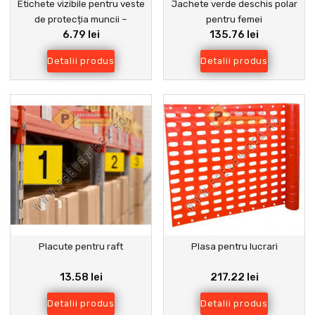
Etichete vizibile pentru veste
Jachete verde deschis polar
de protecția muncii –
pentru femei
6.79 lei
135.76 lei
Siguranță și conformitate la
locul de muncă
Detalii produs
Detalii produs
Placute pentru raft
Plasa pentru lucrari
13.58 lei
217.22 lei
Detalii produs
Detalii produs