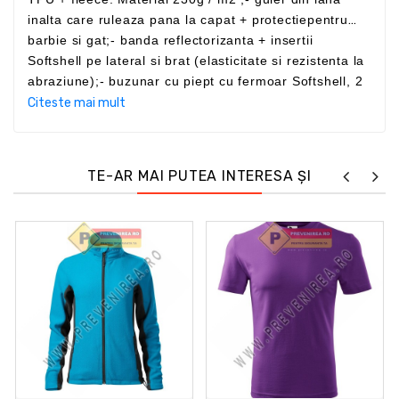
inalta care ruleaza pana la capat + protectiepentru
barbie si gat;- banda reflectorizanta + insertii
Softshell pe lateral si brat (elasticitate si rezistenta la
abraziune);- buzunar cu piept cu fermoar Softshell, 2
buzunare laterale verticale cu fermoar, 2 buzunare
Citeste mai mult
interioare cu velcro;- protectie la frig;- spate
elastic;Culori: negru si albastru marin;Marimi
disponibile: S, M, L, XL, 2XL si 3XL.STANDARDE
TE-AR MAI PUTEA INTERESA ȘI
JACHETA PROTECTIE COVERGUARDEN 14058 –
folyamatban pentru lucru.