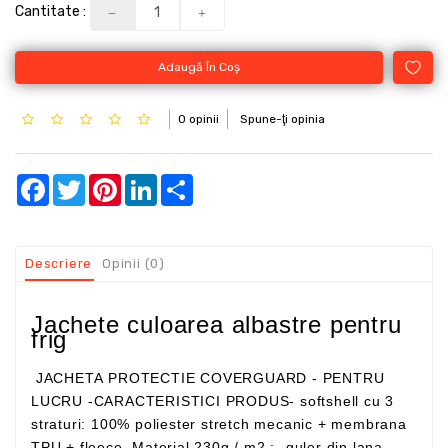
Cantitate :
Adaugă În Coş
0 opinii
Spune-ţi opinia
Facebook
Twitter
Pinterest
LinkedIn
Share
Descriere
Opinii (0)
Jachete culoarea albastre pentru
frig
JACHETA PROTECTIE COVERGUARD - PENTRU
LUCRU -CARACTERISTICI PRODUS- softshell cu 3
straturi: 100% poliester stretch mecanic + membrana
TPU + fleece. Material 230g / m2 ;- guler din lana