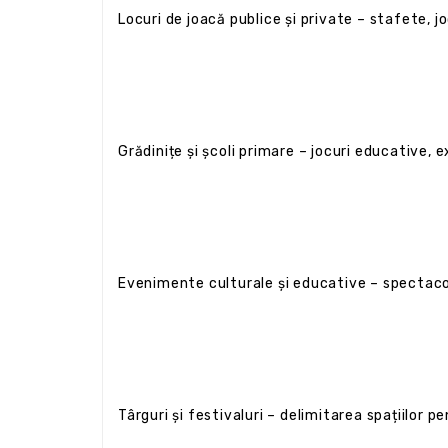
Locuri de joacă publice și private – stafete, jo
Grădinițe și școli primare – jocuri educative, e
Evenimente culturale și educative – spectacole 
Târguri și festivaluri – delimitarea spațiilor pe