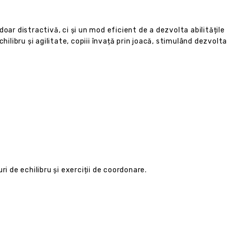
ar distractivă, ci și un mod eficient de a dezvolta abilitățile c
chilibru și agilitate, copiii învață prin joacă, stimulând dezvol
ri de echilibru și exerciții de coordonare.