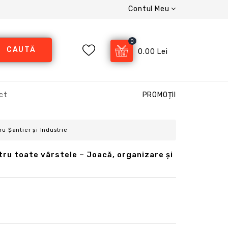
Contul Meu
0
CAUTĂ
0.00 Lei
ct
PROMOȚII
u Șantier și Industrie
tru toate vârstele – Joacă, organizare și