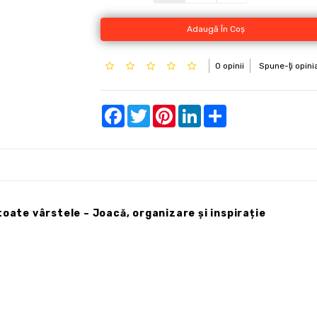
Adaugă În Coş
0 opinii
Spune-ţi opini
Facebook
Twitter
Pinterest
LinkedIn
Share
oate vârstele – Joacă, organizare și inspirație