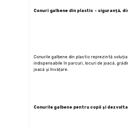
Conuri galbene din plastic – siguranță, di
Conurile galbene din plastic reprezintă soluți
indispensabile în parcuri, locuri de joacă, grădi
joacă și învățare.
Conurile galbene pentru copii și dezvolt