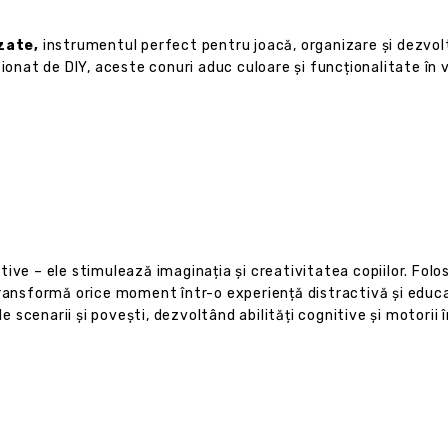
zate,
instrumentul perfect pentru joacă, organizare și dezvolt
ionat de DIY, aceste conuri aduc culoare și funcționalitate în vi
ive – ele stimulează imaginația și creativitatea copiilor. Folos
ransformă orice moment într-o experiență distractivă și educati
le scenarii și povești, dezvoltând abilități cognitive și motorii 