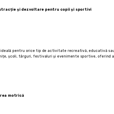
stracție și dezvoltare pentru copii și sportivi
a ideală pentru orice tip de activitate recreativă, educativă sa
nițe, școli, târguri, festivaluri și evenimente sportive, oferind 
area motrică