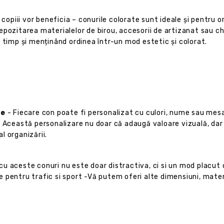
copiii vor beneficia – conurile colorate sunt ideale și pentru o
pozitarea materialelor de birou, accesorii de artizanat sau chi
 timp și menținând ordinea într-un mod estetic și colorat.
ie
- Fiecare con poate fi personalizat cu culori, nume sau mesa
. Această personalizare nu doar că adaugă valoare vizuală, da
al organizării.
cu aceste conuri nu este doar distractiva, ci si un mod placut d
 pentru trafic si sport -Vă putem oferi alte dimensiuni, mate