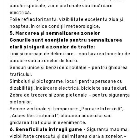
parcări speciale, zone pietonale sau încărcare
electrică.
Folie reflectorizantă: vizibilitate excelentă ziua și
noaptea, în orice condiții meteorologice.
5. Marcarea și semnalizarea zonelor
Conurile sunt esențiale pentru semnalizarea
clară și sigură a zonelor de trafic:
Linii și marcaje de delimitare – conturarea locurilor de
parcare sau a zonelor de lucru.
Sensuri unice și benzi de circulație – pentru ghidarea
traficului.
Simboluri și pictograme: locuri pentru persoane cu
dizabilități, încărcare electrică, biciclete sau taxiuri.
Zebra de trecere și zone pietonale – pentru siguranța
pietonilor.
Semne verticale și temporare: „Parcare Interzisă”,
„Acces Restricționat”, blocarea accesului sau
ghidarea traficului în evenimente.
6. Beneficii ale întregii game
- Siguranță maximă:
vizibilitate crescută și delimitarea clară a zonelor. -