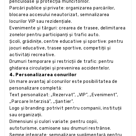
periculoase și protecția muncitorilor.
Parcări publice și private: organizarea parcărilor,
blocarea accesului neautorizat, semnalizarea
locurilor VIP sau rezidențiale.
Evenimente și târguri: crearea de trasee, delimitarea
zonelor pentru participanți și trafic auto.
Școli, grădinițe, centre educative și sportive: pentru
jocuri educative, trasee sportive, competiții și
activități recreative.
Drumuri temporare și restricții de trafic: pentru
ghidarea circulației și prevenirea accidentelor.
4. Personalizarea conurilor
Un mare avantaj al conurilor este posibilitatea de
personalizare completă:
Text personalizat: „Rezervat”, „VIP”, „Eveniment”,
„Parcare Interzisă”, „Șantier”.
Logo și branding: potrivit pentru companii, instituții
sau organizații.
Dimensiuni și culori variate: pentru copii,
autoturisme, camioane sau drumuri restrânse.
Semne integrate: semnalizare suplimentară pentru