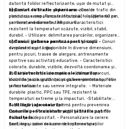
datorită foliilor reflectorizante, ușor de mutat și
depozitat. -Utilizare: delimitarea zonelor
b) Conuri de trafic și parcare -
Con de trafic din
periculoase, separarea traficului auto și pietonal pe
plastic cu semn „Parcare Interzisă” – înălțime 60 cm,
șantiere, evenimente temporare.
semn rotund diametru 38 cm.- Caracteristici:
rezistent la temperaturi scăzute, vizibil, stabil,
durabil. - Utilizare: delimitarea parcărilor, organizarea
traficului, blocarea accesului neautorizat,
c) Conuri galbene pentru sport și copii -
Conuri
evenimente și târguri.
din plastic ușor – disponibile în diverse dimensiuni,
pentru jocuri, trasee de alergare, antrenamente
sportive sau activități educative. - Caracteristici:
colorate, durabile, vizibile, dezvoltă coordonarea și
abilitățile motrice ale copiilor. - Utilizare: parcuri,
2. Caracteristici comune ale conurilor -
locuri de joacă, grădinițe, școli, evenimente sportive
Vizibilitate crescută: culori galben-portocaliu, folii
și recreative.
reflectorizante sau semne integrate. - Materiale
durabile: plastic, PPC sau TPE, rezistent la
temperaturi extreme și la impacturi. -Stabilitate:
bază largă și greutate optimă pentru prevenirea
3. Utilizări ale conurilor
răsturnării. - Flexibilitate și portabilitate: ușor de
Conurile pentru construcții și trafic pot fi
mutat și de depozitat. - Personalizare la cerere:
folosite în:
text, logo, culori sau semne suplimentare.
Șantiere și zone de lucru: delimitarea spațiilor