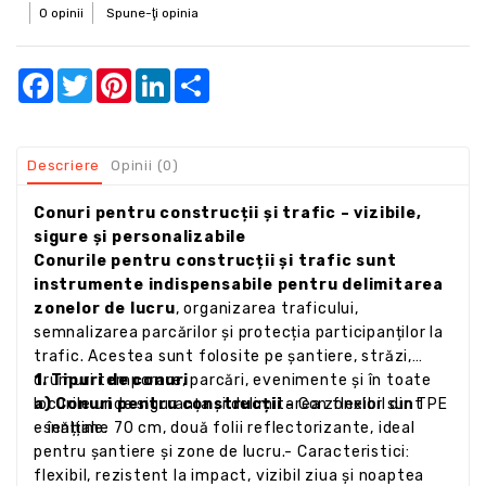
0 opinii
Spune-ţi opinia
Facebook
Twitter
Pinterest
LinkedIn
Share
Descriere
Opinii (0)
Conuri pentru construcții și trafic – vizibile,
sigure și personalizabile
Conurile pentru construcții și trafic sunt
instrumente indispensabile pentru delimitarea
zonelor de lucru
, organizarea traficului,
semnalizarea parcărilor și protecția participanților la
trafic. Acestea sunt folosite pe șantiere, străzi,
drumuri temporare, parcări, evenimente și în toate
1. Tipuri de conuri
locurile unde siguranța și delimitarea zonelor sunt
a) Conuri pentru construcții -
Con flexibil din TPE
esențiale.
– înălțime 70 cm, două folii reflectorizante, ideal
pentru șantiere și zone de lucru.- Caracteristici:
flexibil, rezistent la impact, vizibil ziua și noaptea