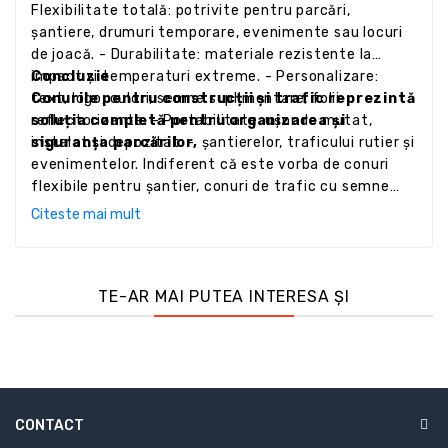
Flexibilitate totală: potrivite pentru parcări,
șantiere, drumuri temporare, evenimente sau locuri
de joacă. - Durabilitate: materiale rezistente la
impact și temperaturi extreme. - Personalizare:
Concluzie
text, logo, culori, semne suplimentare, folii
Conurile pentru construcții și trafic reprezintă
reflectorizante. - Portabilitate: ușor de mutat,
soluția completă pentru organizarea și
instalat și depozitat. -
siguranța parcărilor,
șantierelor, traficului rutier și
evenimentelor. Indiferent că este vorba de conuri
flexibile pentru șantier, conuri de trafic cu semne
personalizate sau conuri pentru copii și sport,
Citeste mai mult
întreaga gamă oferă vizibilitate, durabilitate și
siguranță, cu opțiuni de personalizare completă
pentru orice tip de activitate sau spațiu.
TE-AR MAI PUTEA INTERESA ȘI
CONTACT