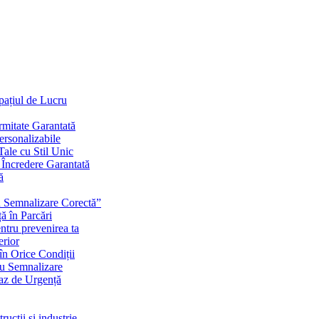
Spațiul de Lucru
mitate Garantată
ersonalizabile
ale cu Stil Unic
i Încredere Garantată
ă
cu Semnalizare Corectă”
ă în Parcări
ntru prevenirea ta
erior
în Orice Condiții
ru Semnalizare
Caz de Urgență
rucții și industrie