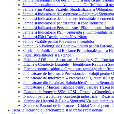
Semne personalizate cu design unic și grafică profesional
Semne Personalizate din Aluminiu cu Grafică Inclusă pent
Semne Prim Ajutor: Vizibile, Standardizate și Obligatorii
Semne și Indicatoare de Avertizare – Asigură-ți Siguranța
Semne si Indicatoare de interzicere industriale si comerci
Semne şi Indicatoare pentru străzi şi zone Industriale
Semne si Indicatoare Personalizate | Plăcuțe pentru Interio
Semne și Indicatoare PSI – Siguranță și Conformitate pen
Semne și Plăci Tactile pentru Nevăzători
Semne Vizibile pentru Prevenirea Incendiilor”
Semne ‘No Parking’ de Calitate – Soluții pentru Parcare, 
Servicii de Publicitate și Reclame Profesionale pentru Fi
Signalistica Interior și Exterior
„Etichete ADR și de Securitate – Protecție și Conformita
„Etichete Conducte Durabile – Identificare Rapidă și Sigu
„Etichete pentru cabluri – Organizare rapidă și identificar
„Indicatoare de Informare Profesionale – Soluții pentru O
„Indicatoare de Interzicere – Protejează Siguranța și Res
„Indicatoare din Plexiglas: Soluția Ideală pentru Semnali
„Indicatoare și Marcaje Turistice pentru Fiecare Traseu 
„Panouri de Protecție SSM și PSI – Protecție Completă 
„Panouri pentru clădiri și construcții industriale – Reziste
„Semne de Urgență & Exit – Siguranță Vizibilă pentru A
„Semne și Panouri de Informare – Ghidaj Vizual pentru Cl
Benzile Industriale Personalizate și Marcaje Profesionale