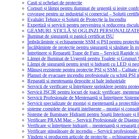
Casti si ochelari de protectie
Corpuri și lămpi pentru iluminat de urgență si iesire co
covorașe pentru uz industrial și comercial – Soluții certifi
Evaluări Tehnice și Soluții de Protecție la Incendiu
Expertiză și servicii pentru prevenirea și reducerea riscul
GEAMURI, STICLĂ ŞI OGLINZI PERSONALIZAT
Iluminat de siguranță și panică certificat ISU
Îmbrăcăminte și echipamente SSM și PSI pentru protecți
Încălțăminte de protecție pentru siguranță și sănătate î
Întreținere și Reparații Trape de Fum – Servicii Rapide și
Lămpi de Iluminat de Urgență pentru Toalete și Grupuri 
Lămpi de siguranță pentru ieșiri și hidranti cu LED și ne
Mănuși rezistente pentru protecție PSI și SSM – Calitate 
Planuri de evacuare incendiu profesionale cu schiță PSI i
Reparatii si mentenanta depozite si hale industriale
Servicii de verificare și întreținere sprinklere pentru protec
Servicii ISCIR pentru locuri de joacă: verificare, mentena
Servicii Profesionale de Mentenanță și Întreținere Sisteme
Servicii specializate de montaj și mentenanță a protecțiilo
sisteme complete de irigații inteligente – montaj și consul
Sisteme de Iluminare Hidranti pentru Spații Interioare și 
Verificare PRAM Mac – Servicii Profesionale de Diagnos
Verificare și întreținere hidranți – mentenanță și reparații
Verificare stingătoare de incendiu – Servicii profesional
Vindem și producem articole de protecție – echipamente r