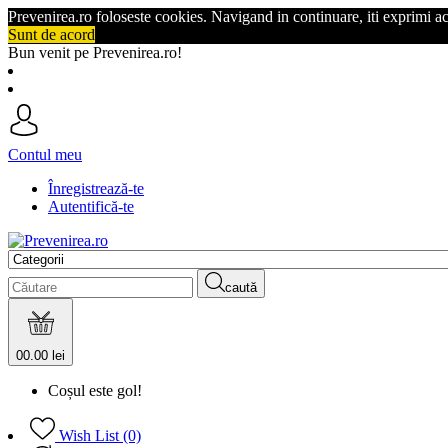
Prevenirea.ro foloseste cookies. Navigand in continuare, iti exprimi a
Sunt de acord
Bun venit pe Prevenirea.ro!
Contul meu
Înregistrează-te
Autentifică-te
caută
0
0.00 lei
Coșul este gol!
Wish List (0)