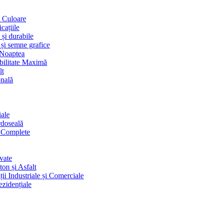
i Culoare
cațiile
 și durabile
 și semne grafice
 Noaptea
ibilitate Maximă
lt
onală
iale
rdoseală
i Complete
vate
on și Asfalt
ii Industriale și Comerciale
ezidențiale