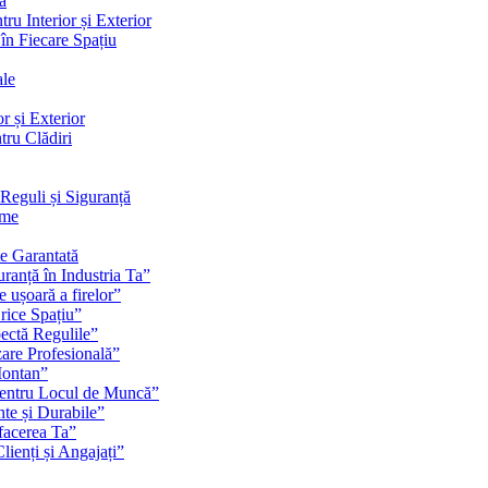
ă
ru Interior și Exterior
 în Fiecare Spațiu
ale
r și Exterior
tru Clădiri
Reguli și Siguranță
rme
te Garantată
ranță în Industria Ta”
e ușoară a firelor”
rice Spațiu”
pectă Regulile”
zare Profesională”
Montan”
pentru Locul de Muncă”
nte și Durabile”
facerea Ta”
ienți și Angajați”