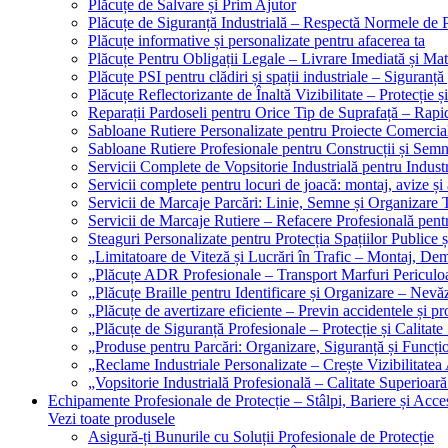
Plăcuțe de Salvare și Prim Ajutor
Plăcuțe de Siguranță Industrială – Respectă Normele de 
Plăcuțe informative și personalizate pentru afacerea ta
Plăcuțe Pentru Obligații Legale – Livrare Imediată și Mat
Plăcuțe PSI pentru clădiri și spații industriale – Siguranță
Plăcuțe Reflectorizante de Înaltă Vizibilitate – Protecție ș
Reparații Pardoseli pentru Orice Tip de Suprafață – Rapid
Sabloane Rutiere Personalizate pentru Proiecte Comerciale
Sabloane Rutiere Profesionale pentru Construcții și Semn
Servicii Complete de Vopsitorie Industrială pentru Industr
Servicii complete pentru locuri de joacă: montaj, avize și
Servicii de Marcaje Parcări: Linie, Semne și Organizare T
Servicii de Marcaje Rutiere – Refacere Profesională pentr
Steaguri Personalizate pentru Protecția Spațiilor Publice ș
„Limitatoare de Viteză și Lucrări în Trafic – Montaj, Dem
„Plăcuțe ADR Profesionale – Transport Marfuri Periculoa
„Plăcuțe Braille pentru Identificare și Organizare – Nevă
„Plăcuțe de avertizare eficiente – Previn accidentele și p
„Plăcuțe de Siguranță Profesionale – Protecție și Calitate
„Produse pentru Parcări: Organizare, Siguranță și Funcțio
„Reclame Industriale Personalizate – Crește Vizibilitatea 
„Vopsitorie Industrială Profesională – Calitate Superioară
Echipamente Profesionale de Protecție – Stâlpi, Bariere și Acces
Vezi toate produsele
Asigură-ți Bunurile cu Soluții Profesionale de Protecție