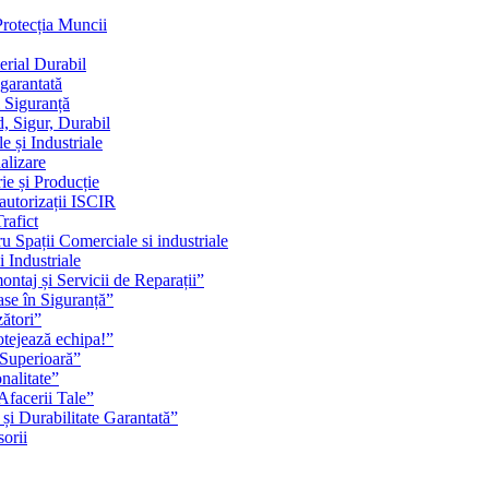
Protecția Muncii
erial Durabil
 garantată
i Siguranță
, Sigur, Durabil
 și Industriale
alizare
ie și Producție
 autorizații ISCIR
rafict
u Spații Comerciale si industriale
i Industriale
ontaj și Servicii de Reparații”
se în Siguranță”
zători”
rotejează echipa!”
 Superioară”
nalitate”
Afacerii Tale”
 și Durabilitate Garantată”
orii