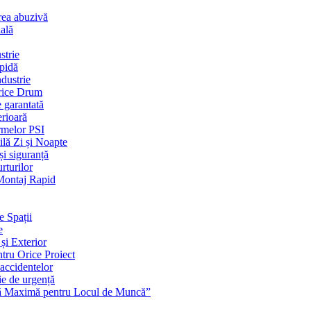
rea abuzivă
ială
strie
apidă
dustrie
Orice Drum
e garantată
erioară
rmelor PSI
ilă Zi și Noapte
și siguranță
rturilor
 Montaj Rapid
e Spații
e
și Exterior
ntru Orice Proiect
 accidentelor
ie de urgență
nță Maximă pentru Locul de Muncă”