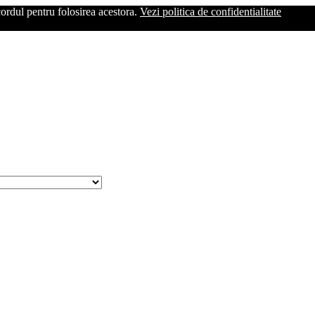
cordul pentru folosirea acestora.
Vezi politica de confidentialitate