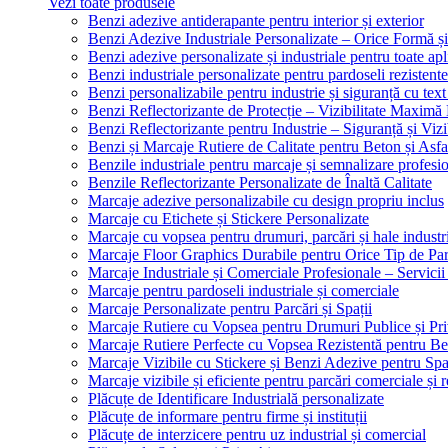
Vezi toate produsele
Benzi adezive antiderapante pentru interior și exterior
Benzi Adezive Industriale Personalizate – Orice Formă ș
Benzi adezive personalizate și industriale pentru toate apli
Benzi industriale personalizate pentru pardoseli rezistente
Benzi personalizabile pentru industrie și siguranță cu text
Benzi Reflectorizante de Protecție – Vizibilitate Maximă
Benzi Reflectorizante pentru Industrie – Siguranță și Viz
Benzi și Marcaje Rutiere de Calitate pentru Beton și Asfa
Benzile industriale pentru marcaje și semnalizare profesi
Benzile Reflectorizante Personalizate de Înaltă Calitate
Marcaje adezive personalizabile cu design propriu inclus
Marcaje cu Etichete și Stickere Personalizate
Marcaje cu vopsea pentru drumuri, parcări și hale industr
Marcaje Floor Graphics Durabile pentru Orice Tip de Pa
Marcaje Industriale și Comerciale Profesionale – Servici
Marcaje pentru pardoseli industriale și comerciale
Marcaje Personalizate pentru Parcări și Spații
Marcaje Rutiere cu Vopsea pentru Drumuri Publice și Pri
Marcaje Rutiere Perfecte cu Vopsea Rezistentă pentru Bet
Marcaje Vizibile cu Stickere și Benzi Adezive pentru Spaț
Marcaje vizibile și eficiente pentru parcări comerciale și r
Plăcuțe de Identificare Industrială personalizate
Plăcuțe de informare pentru firme și instituții
Plăcuțe de interzicere pentru uz industrial și comercial