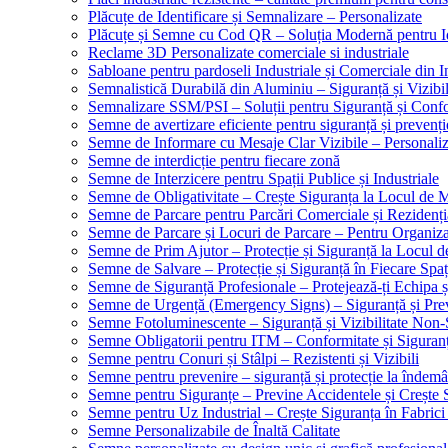
Plăcuțe de Identificare și Semnalizare – Personalizate
Plăcuțe și Semne cu Cod QR – Soluția Modernă pentru Ide
Reclame 3D Personalizate comerciale si industriale
Sabloane pentru pardoseli Industriale și Comerciale din In
Semnalistică Durabilă din Aluminiu – Siguranță și Vizibi
Semnalizare SSM/PSI – Soluții pentru Siguranță și Conf
Semne de avertizare eficiente pentru siguranță și prevenți
Semne de Informare cu Mesaje Clar Vizibile – Personaliz
Semne de interdicție pentru fiecare zonă
Semne de Interzicere pentru Spații Publice și Industriale
Semne de Obligativitate – Crește Siguranța la Locul de
Semne de Parcare pentru Parcări Comerciale și Rezidenți
Semne de Parcare și Locuri de Parcare – Pentru Organizare
Semne de Prim Ajutor – Protecție și Siguranță la Locul 
Semne de Salvare – Protecție și Siguranță în Fiecare Spaț
Semne de Siguranță Profesionale – Protejează-ți Echipa ș
Semne de Urgență (Emergency Signs) – Siguranță și Pre
Semne Fotoluminescente – Siguranță și Vizibilitate Non-
Semne Obligatorii pentru ITM – Conformitate și Siguran
Semne pentru Conuri și Stâlpi – Rezistenti și Vizibili
Semne pentru prevenire – siguranță și protecție la îndemâ
Semne pentru Siguranțe – Previne Accidentele și Crește 
Semne pentru Uz Industrial – Crește Siguranța în Fabrici
Semne Personalizabile de Înaltă Calitate