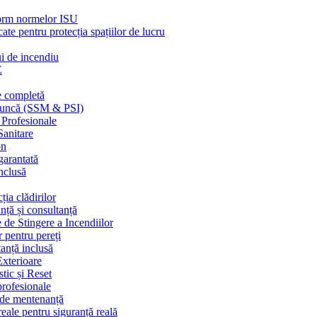
nform normelor ISU
cate pentru protecția spațiilor de lucru
ui de incendiu
E
e completă
n muncă (SSM & PSI)
 Profesionale
Sanitare
on
garantată
nclusă
ția clădirilor
nță și consultanță
 de Stingere a Incendiilor
r pentru pereți
tanță inclusă
Exterioare
tic și Reset
 profesionale
e de mentenanță
eale pentru siguranță reală