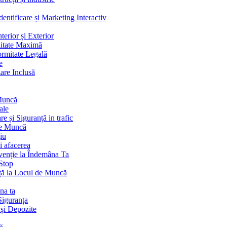
ntificare și Marketing Interactiv
terior și Exterior
litate Maximă
ormitate Legală
e
are Inclusă
 Muncă
ale
 și Siguranță in trafic
de Muncă
iu
i afacerea
venție la Îndemâna Ta
Stop
ță la Locul de Muncă
na ta
Siguranța
 și Depozite