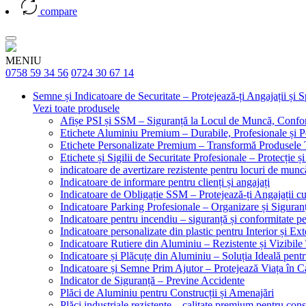
compare
MENIU
0758 59 34 56
0724 30 67 14
Semne și Indicatoare de Securitate – Protejează-ți Angajații și 
Vezi toate produsele
Afișe PSI și SSM – Siguranță la Locul de Muncă, Confor
Etichete Aluminiu Premium – Durabile, Profesionale și P
Etichete Personalizate Premium – Transformă Produsele T
Etichete și Sigilii de Securitate Profesionale – Protecție ș
indicatoare de avertizare rezistente pentru locuri de munc
Indicatoare de informare pentru clienți și angajați
Indicatoare de Obligație SSM – Protejează-ți Angajații 
Indicatoare Parking Profesionale – Organizare și Siguranț
Indicatoare pentru incendiu – siguranță și conformitate pe
Indicatoare personalizate din plastic pentru Interior și Ext
Indicatoare Rutiere din Aluminiu – Rezistente și Vizibile 
Indicatoare și Plăcuțe din Aluminiu – Soluția Ideală pent
Indicatoare și Semne Prim Ajutor – Protejează Viața în 
Indicator de Siguranță – Previne Accidente
Plăci de Aluminiu pentru Construcții și Amenajări
Plăci industriale rezistente – calitate premium pentru const