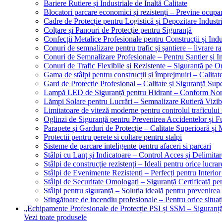
Bariere Rutiere și Industriale de Înaltă Calitate
Blocatori parcare economici și rezistenți – Previne ocupa
Cadre de Protecție pentru Logistică și Depozitare Industr
Colțare și Panouri de Protecție pentru Siguranță
Confecții Metalice Profesionale pentru Construcții și Indu
Conuri de semnalizare pentru trafic și șantiere – livrare r
Conuri de Semnalizare Profesionale – Pentru Șantier și In
Conuri de Trafic Flexibile și Rezistente – Siguranță pe 
Gama de stâlpi pentru construcții și împrejmuiri – Calitat
Gard de Protecție Profesional – Calitate și Siguranță Sup
Lampă LED de Siguranță pentru Hidrant – Conform No
Lămpi Solare pentru Lucrări – Semnalizare Rutieră Vizib
Limitatoare de viteză moderne pentru controlul traficului 
Oglinzi de Siguranță pentru Prevenirea Accidentelor și Fu
Parapete și Garduri de Protecție – Calitate Superioară și
Protectii pentru perete si coltare pentru stalpi
Sisteme de parcare inteligente pentru afaceri si parcari
Stâlpi cu Lanț și Indicatoare – Control Acces și Delimitar
Stâlpi de construcție rezistenți – Ideali pentru orice lucrar
Stâlpi de Evenimente Rezistenți – Perfecți pentru Interior 
Stâlpi de Securitate Omologați – Siguranță Certificată pe
Stâlpi pentru siguranță – Soluția ideală pentru prevenirea
Stingătoare de incendiu profesionale – Pentru orice situaț
„Echipamente Profesionale de Protecție PSI și SSM – Sigura
Vezi toate produsele