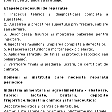
sporită pentru angajați și utilaje.
Etapele procesului de reparație
1. Inspecție tehnică și diagnosticare completă a
suprafeței;
2. Curățarea și pregătirea suportului prin frezare, sablare
sau șlefuire;
3. Deschiderea fisurilor și montarea pakerelor pentru
injectare;
4. Injectarea rășinilor și umplerea completă a defectelor;
5. Refacerea rosturilor cu mortar epoxidic elastic;
6. Aplicarea stratului de finisaj și protecție (epoxidic sau
poliuretanic);
7. Verificare finală și predarea lucrării, cu certificat de
calitate.
Domenii și instituții care necesită reparații
periodice
Industria alimentară și agroalimentară – abatoare,
fabrici lactate, brutării, depozite
frigorifice;Industria chimică și farmaceutică;
Depozite logistice și centre de distribuție;
Parcări auto, rampe de încărcare și platforme industriale;