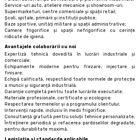
Service-uri auto, ateliere mecanice și showroom-uri;
Supermarketuri, centre comerciale și spații retail;
Școli, spitale, primării și instituții publice;
Baze sportive, unități militare și spații administrative;
Camere frigorifice și spații nefrigorifice cu cerințe
ridicate de igienă.
Avantajele colaborării cu noi
Expertiză tehnică dovedită în lucrări industriale și
comerciale;
Echipamente moderne pentru frezare, injectare și
finisare;
Echipă calificată, respectând toate normele de protecție
a muncii și siguranță industrială;
Garanție completă pentru toate lucrările executate;
Materiale profesionale, certificate și ecologice;
Respectarea termenelor și a programului clientului;
Intervenții rapide, inclusiv în medii frigorifice;
Consultanță gratuită pentru soluții tehnice personalizate;
Întreținere periodică și refacerea pardoselilor degradate,
pentru durabilitate maximă.
Legislație și standarde aplicabile