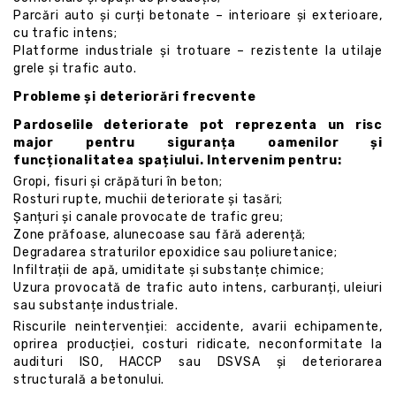
Parcări auto și curți betonate – interioare și exterioare,
cu trafic intens;
Platforme industriale și trotuare – rezistente la utilaje
grele și trafic auto.
Probleme și deteriorări frecvente
Pardoselile deteriorate pot reprezenta un risc
major pentru siguranța oamenilor și
funcționalitatea spațiului. Intervenim pentru:
Gropi, fisuri și crăpături în beton;
Rosturi rupte, muchii deteriorate și tasări;
Șanțuri și canale provocate de trafic greu;
Zone prăfoase, alunecoase sau fără aderență;
Degradarea straturilor epoxidice sau poliuretanice;
Infiltrații de apă, umiditate și substanțe chimice;
Uzura provocată de trafic auto intens, carburanți, uleiuri
sau substanțe industriale.
Riscurile neintervenției: accidente, avarii echipamente,
oprirea producției, costuri ridicate, neconformitate la
audituri ISO, HACCP sau DSVSA și deteriorarea
structurală a betonului.