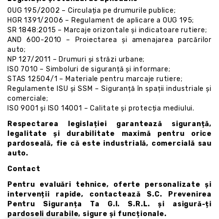
OUG 195/2002 – Circulația pe drumurile publice;
HGR 1391/2006 – Regulament de aplicare a OUG 195;
SR 1848:2015 – Marcaje orizontale și indicatoare rutiere;
AND 600-2010 – Proiectarea și amenajarea parcărilor
auto;
NP 127/2011 – Drumuri și străzi urbane;
ISO 7010 – Simboluri de siguranță și informare;
STAS 12504/1 – Materiale pentru marcaje rutiere;
Regulamente ISU și SSM – Siguranță în spații industriale și
comerciale;
ISO 9001 și ISO 14001 – Calitate și protecția mediului.
Respectarea legislației garantează siguranță,
legalitate și durabilitate maximă pentru orice
pardoseală, fie că este industrială, comercială sau
auto.
Contact
Pentru evaluări tehnice, oferte personalizate și
intervenții rapide, contactează S.C. Prevenirea
Pentru Siguranța Ta G.I. S.R.L. și asigură-ți
pardoseli durabile, sigure și funcționale.