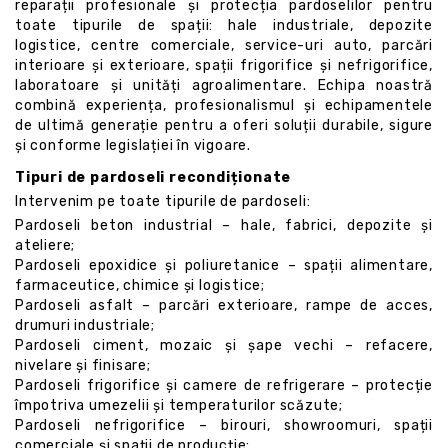
reparații profesionale și protecția pardoselilor pentru
toate tipurile de spații: hale industriale, depozite
logistice, centre comerciale, service-uri auto, parcări
interioare și exterioare, spații frigorifice și nefrigorifice,
laboratoare și unități agroalimentare. Echipa noastră
combină experiența, profesionalismul și echipamentele
de ultimă generație pentru a oferi soluții durabile, sigure
și conforme legislației în vigoare.
Tipuri de pardoseli recondiționate
Intervenim pe toate tipurile de pardoseli:
Pardoseli beton industrial – hale, fabrici, depozite și
ateliere;
Pardoseli epoxidice și poliuretanice – spații alimentare,
farmaceutice, chimice și logistice;
Pardoseli asfalt – parcări exterioare, rampe de acces,
drumuri industriale;
Pardoseli ciment, mozaic și șape vechi – refacere,
nivelare și finisare;
Pardoseli frigorifice și camere de refrigerare – protecție
împotriva umezelii și temperaturilor scăzute;
Pardoseli nefrigorifice – birouri, showroomuri, spații
comerciale și spații de producție;