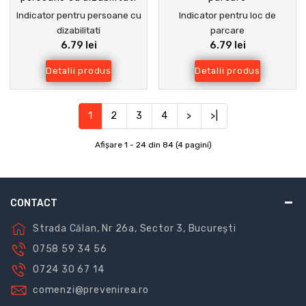
Indicator pentru persoane cu
Indicator pentru loc de
dizabilitati
parcare
6.79 lei
6.79 lei
Detalii produs
Detalii produs
1
2
3
4
>
>|
Afişare 1 - 24 din 84 (4 pagini)
CONTACT
Strada Călan, Nr 26a, Sector 3, București
0758 59 34 56
0724 30 67 14
comenzi@prevenirea.ro