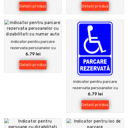
Detalii produs
Detalii produs
indicator pentru parcare
rezervata persoanelor cu
6.79 lei
dizabilitati cu numar auto
Detalii produs
indicator pentru parcare
rezervata persoanelor cu
6.79 lei
nevoi
Detalii produs