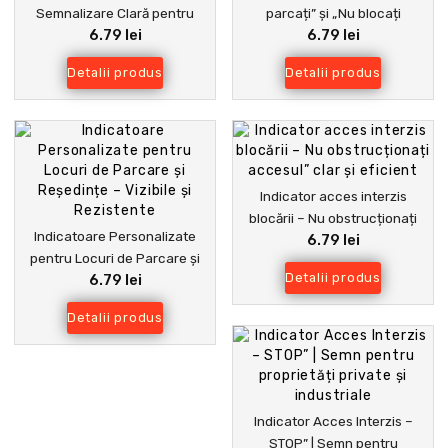
Semnalizare Clară pentru
parcați” și „Nu blocați
6.79 lei
6.79 lei
Acces Restricționat și
accesul” – semne clare și
Siguranță
durabile
Detalii produs
Detalii produs
Indicator acces interzis
blocării – Nu obstrucționați
Indicatoare Personalizate
6.79 lei
accesul” clar și eficient
pentru Locuri de Parcare și
Detalii produs
6.79 lei
Reședințe – Vizibile și
Rezistente
Detalii produs
Indicator Acces Interzis –
STOP” | Semn pentru