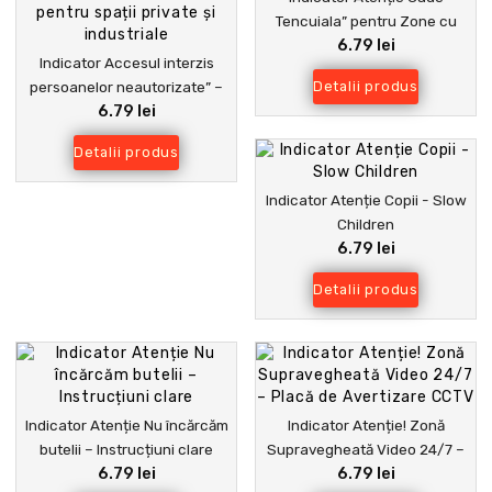
Tencuiala” pentru Zone cu
6.79 lei
Risc
Indicator Accesul interzis
persoanelor neautorizate” –
Detalii produs
6.79 lei
Semnalizare securitate
pentru spații private și
Detalii produs
industriale
Indicator Atenție Copii - Slow
Children
6.79 lei
Detalii produs
Indicator Atenție Nu încărcăm
Indicator Atenție! Zonă
butelii – Instrucțiuni clare
Supravegheată Video 24/7 –
6.79 lei
6.79 lei
Placă de Avertizare CCTV