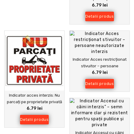
6.79 lei
proprietăți private și
industriale
Detalii produs
Indicator Acces restricționat
stivuitor – persoane
6.79 lei
neautorizate interzis
Detalii produs
Indicator acces interzis: Nu
parcați pe proprietate privată
6.79 lei
– semn rezistent UV
Detalii produs
Indicator Accesul cu câini