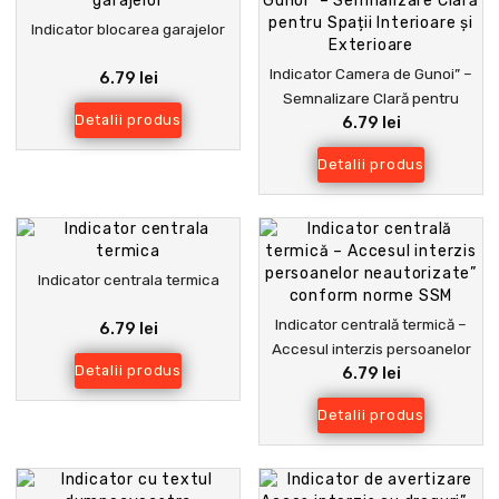
Indicator blocarea garajelor
Indicator Camera de Gunoi” –
6.79 lei
Semnalizare Clară pentru
Detalii produs
6.79 lei
Spații Interioare și Exterioare
Detalii produs
Indicator centrala termica
Indicator centrală termică –
6.79 lei
Accesul interzis persoanelor
Detalii produs
6.79 lei
neautorizate” conform norme
SSM
Detalii produs