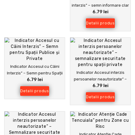
interzis” – semn informare clar
6.79 lei
și rezistent pentru spații
publice și private
Detalii produs
Indicator Accesul cu Câini
Indicator Accesul interzis
Interzis” – Semn pentru Spații
persoanelor neautorizate” –
6.79 lei
Publice și Private
6.79 lei
semnalizare securitate pentru
Detalii produs
spații private
Detalii produs
Indicator Atenție Cade