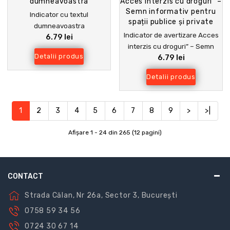
Indicator cu textul
dumneavoastra
Indicator de avertizare Acces
6.79 lei
interzis cu droguri” – Semn
Detalii produs
6.79 lei
informativ pentru spații
publice și private
Detalii produs
1
2
3
4
5
6
7
8
9
>
>|
Afişare 1 - 24 din 265 (12 pagini)
CONTACT
Strada Călan, Nr 26a, Sector 3, București
0758 59 34 56
0724 30 67 14