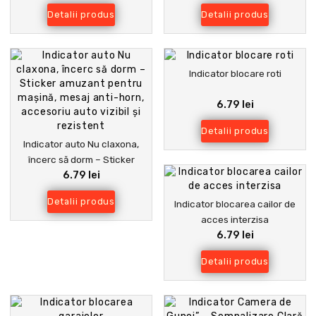
Detalii produs
Detalii produs
Indicator blocare roti
6.79 lei
Detalii produs
Indicator auto Nu claxona,
încerc să dorm – Sticker
6.79 lei
amuzant pentru mașină, mesaj
anti-horn, accesoriu auto
Detalii produs
Indicator blocarea cailor de
vizibil și rezistent
acces interzisa
6.79 lei
Detalii produs