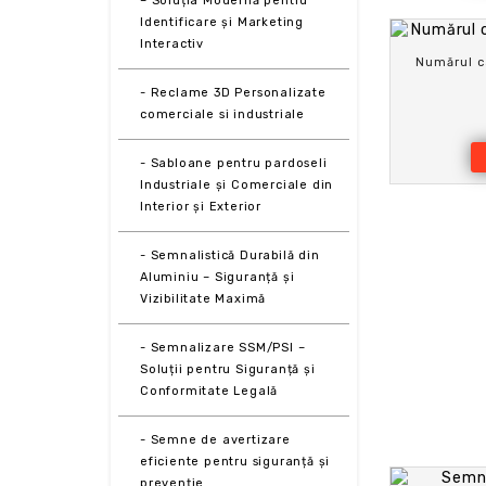
– Soluția Modernă pentru
Identificare și Marketing
Interactiv
Numărul c
- Reclame 3D Personalizate
comerciale si industriale
- Sabloane pentru pardoseli
Industriale și Comerciale din
Interior și Exterior
- Semnalistică Durabilă din
Aluminiu – Siguranță și
Vizibilitate Maximă
- Semnalizare SSM/PSI –
Soluții pentru Siguranță și
Conformitate Legală
- Semne de avertizare
eficiente pentru siguranță și
prevenție