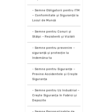
- Semne Obligatorii pentru ITM
– Conformitate și Siguranță la
Locul de Muncă
- Semne pentru Conuri și
Stâlpi – Rezistenti și Vizibili
- Semne pentru prevenire –
siguranță și protecție la
îndemâna ta
- Semne pentru Siguranțe –
Previne Accidentele și Crește
Siguranța
- Semne pentru Uz Industrial –
Crește Siguranța în Fabrici și
Depozite
- Semne Personalizabile de