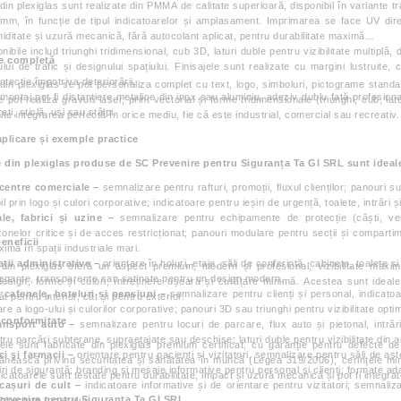
 din plexiglas sunt realizate din PMMA de calitate superioară, disponibil în variante 
 mm, în funcție de tipul indicatoarelor și amplasament. Imprimarea se face UV direc
miditate și uzură mecanică, fără autocolant aplicat, pentru durabilitate maximă.
ibile includ triunghi tridimensional, cub 3D, laturi duble pentru vizibilitate multipl
re completă
lui de trafic și designului spațiului. Finisajele sunt realizate cu margini lustruite, c
tecție împotriva deteriorării.
 din plexiglas se pot personaliza complet cu text, logo, simboluri, pictograme stand
montaj pot fi distanțiere metalice din inox sau aluminiu, adeziv dublu față profesion
e pot realiza gravuri laser, print vectorial și forme tridimensionale (triunghi, cub, latu
ți, sticlă, uși sau stâlpi.
te integrarea perfectă în orice mediu, fie că este industrial, comercial sau recreativ.
plicare și exemple practice
e din plexiglas produse de SC Prevenire pentru Siguranța Ta GI SRL sunt ideal
centre comerciale –
semnalizare pentru rafturi, promoții, fluxul clienților; panouri 
l prin logo și culori corporative; indicatoare pentru ieșiri de urgență, toalete, intrări și 
le, fabrici și uzine –
semnalizare pentru echipamente de protecție (căști, vest
 zonelor critice și de acces restricționat; panouri modulare pentru secții și comparti
eneficii
aximă în spații industriale mari.
ații administrative –
orientare în holuri, etaje, săli de conferință, cabinete, toalete și
 din plexiglas oferă un aspect premium, modern și profesional, vizibilitate maximă, 
legante, transparente sau satinate pentru un design modern.
esign, forme și culori, întreținere ușoară și curățare minimă. Acestea sunt ideale
 cafenele, hoteluri și pensiuni –
semnalizare pentru clienți și personal, indicatoa
ât pentru interior, cât și pentru exterior.
re a logo-ului și culorilor corporative; panouri 3D sau triunghi pentru vizibilitate opti
i conformitate
ransport auto –
semnalizare pentru locuri de parcare, flux auto și pietonal, intrăr
ru parcări subterane, supraetajate sau deschise; laturi duble pentru vizibilitate din a
le sunt fabricate din plexiglas premium certificat, cu garanție pentru defecte d
ci și farmacii –
orientare pentru pacienți și vizitatori, semnalizare pentru săli de aș
mânească privind securitatea și sănătatea în muncă (Legea 319/2006), cerințele m
iri de siguranță; branding și mesaje informative pentru personal și clienți; formate ada
icatoarele sunt testate pentru durabilitate, impact și uzură mecanică și pot fi integra
ăcașuri de cult –
indicatoare informative și de orientare pentru vizitatori; semnalizar
Prevenire pentru Siguranța Ta GI SRL
hitectura locașului.