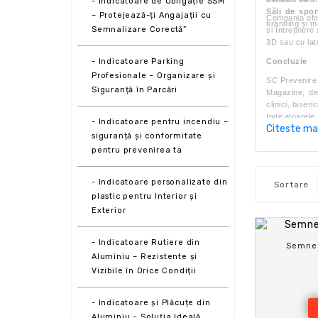
- Indicatoare de Obligație SSM
Săli de spor
– Protejează-ți Angajații cu
Compania ofer
branding și m
Semnalizare Corectă”
și întreținere
3D sau cu latu
- Indicatoare Parking
Concluzie
Profesionale – Organizare și
SC Prevenire 
Siguranță în Parcări
Magazine, dep
clinici, biseri
Indicatoarele 
- Indicatoare pentru incendiu –
Citeste ma
întreținere, o
siguranță și conformitate
pentru prevenirea ta
- Indicatoare personalizate din
Sortare
plastic pentru Interior și
Exterior
- Indicatoare Rutiere din
Semne 
Aluminiu – Rezistente și
Vizibile în Orice Condiții
- Indicatoare și Plăcuțe din
Aluminiu – Soluția Ideală