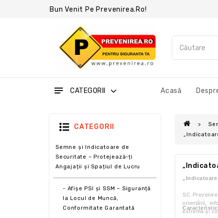
Bun Venit Pe Prevenirea.ro!
CATEGORII
Acasă
Despre
Sem
CATEGORII
„Indicatoar
Semne și Indicatoare de
Securitate – Protejează-ți
„Indicato
Angajații și Spațiul de Lucru
„Indicatoare
- Afișe PSI și SSM – Siguranță
SC Prevenire 
la Locul de Muncă,
orientării, i
Conformitate Garantată
Caracteristic
extremă și con