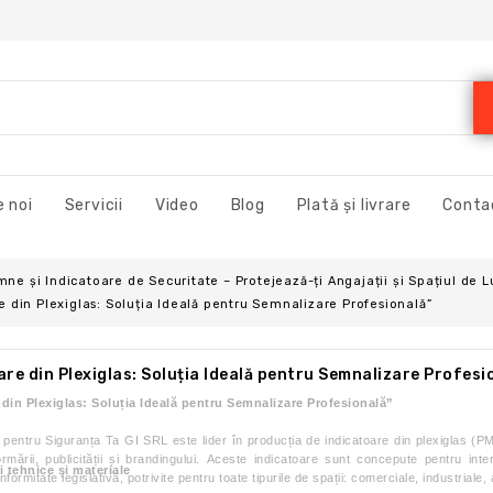
 noi
Servicii
Video
Blog
Plată și livrare
Conta
ne și Indicatoare de Securitate – Protejează-ți Angajații și Spațiul de L
e din Plexiglas: Soluția Ideală pentru Semnalizare Profesională”
are din Plexiglas: Soluția Ideală pentru Semnalizare Profesi
 din Plexiglas: Soluția Ideală pentru Semnalizare Profesională”
pentru Siguranța Ta GI SRL este lider în producția de indicatoare din plexiglas (PM
nformării, publicității și brandingului. Aceste indicatoare sunt concepute pentru int
i tehnice și materiale
formitate legislativă, potrivite pentru toate tipurile de spații: comerciale, industriale,