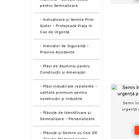
pentru Semnalizare
- Indicatoare și Semne Prim
Ajutor – Protejează Viața în
Caz de Urgență
- Indicator de Siguranță –
Previne Accidente
- Plăci de Aluminiu pentru
Construcții și Amenajări
- Plăci industriale rezistente –
calitate premium pentru
construcții și industrie
Semn în
urgență 
- Plăcuțe de Identificare și
Semnalizare – Personalizate
- Plăcuțe și Semne cu Cod QR