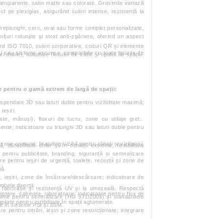
transparente, satin matte sau colorate. Grosimile variază
t pe plexiglas, asigurând culori intense, rezistență la
ă, dreptunghi, cerc, oval sau forme complet personalizate,
olțuri rotunjite și strat anti-zgâriere, oferind un aspect
ard ISO 7010, culori corporative, coduri QR și elemente
al sau sisteme ascunse, compatibile cu toate tipurile de
ri duble), adaptate fluxului de trafic și tipului de spațiu.
e pentru o gamă extrem de largă de spații:
suspendate 3D sau laturi duble pentru vizibilitate maximă;
ieșiri.
e, mănuși), fluxuri de lucru, zone cu utilaje grele,
mente; indicatoare cu triunghi 3D sau laturi duble pentru
 zone comune; branding vizibil pentru clienți și vizitatori;
durabilitate chiar și în condiții extreme, flexibilitate
 pentru publicitate, branding, siguranță și semnalizare
re pentru ieșiri de urgență, toalete, recepții și zone de
mă.
i, ieșiri, zone de încărcare/descărcare; indicatoare de
mbele direcții.
e fabricație și rezistență UV și la umezeală. Respectă
teptare, cabinete, laboratoare; indicatoare pentru flux de
inime pentru semnalizare (HG 971/2006) și standardele
ptate pentru vizibilitate în spații aglomerate.
te în sisteme PSI și SSM.
e pentru intrări, ieșiri și zone restricționate; integrare