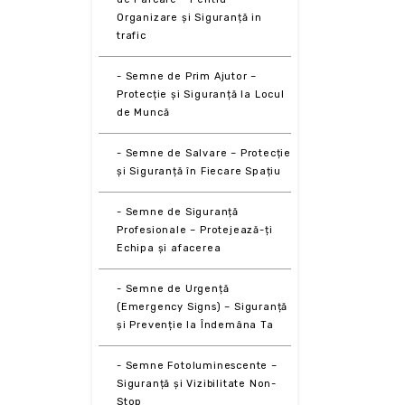
Organizare și Siguranță in
trafic
- Semne de Prim Ajutor –
Protecție și Siguranță la Locul
de Muncă
- Semne de Salvare – Protecție
și Siguranță în Fiecare Spațiu
- Semne de Siguranță
Profesionale – Protejează-ți
Echipa și afacerea
- Semne de Urgență
(Emergency Signs) – Siguranță
și Prevenție la Îndemâna Ta
- Semne Fotoluminescente –
Siguranță și Vizibilitate Non-
Stop