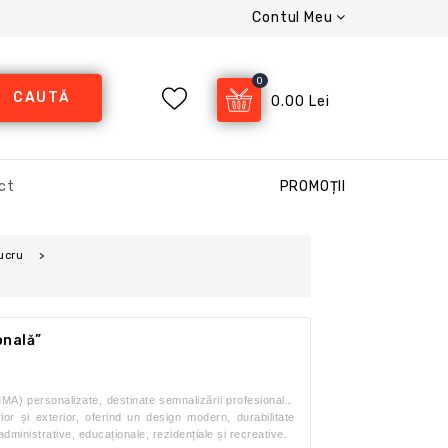
Contul Meu
0
CAUTĂ
0.00 Lei
ct
PROMOȚII
ucru
onală”
MA) personalizate, destinate semnalizării profesionale,
erior și exterior, oferind un design modern, durabilitate
 administrative, educaționale, rezidențiale și recreative.