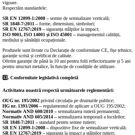
vigoare.
Respectăm standardele:
SR EN 12899-1:2008 –
semne de semnalizare verticală;
SR 1848-7:2011 –
forme, dimensiuni, simboluri;
SR EN 12767:2019 –
siguranța stâlpilor la impact;
ISO 9001, ISO 14001 și ISO 45001 –
managementul calității,
mediului și sănătății ocupaționale.
Produsele sunt livrate cu Declarație de conformitate CE, fișe tehnice,
garanție scrisă și certificat de calitate.
Oferim garanție de până la 10 ani pentru folii reflectorizante și 5 ani
pentru structuri metalice, în funcție de condițiile de utilizare.
9️⃣. Conformitate legislativă completă
Activitatea noastră respectă următoarele reglementări:
OUG nr. 195/2002
privind circulația pe drumurile publice;
HG nr. 1391/2006 –
regulamentul de aplicare a OUG 195/2002;
Normativ AND 600/2010 –
semnalizarea rutieră permanentă;
Normativ AND 605/2014 –
semnalizarea temporară a lucrărilor;
SR 1848-7:2011 –
standard pentru semne rutiere;
SR EN 12899-1:2008 –
dispozitive fixe de semnalizare verticală;
SR EN 12767:2019 –
siguranța la impact a stâlpilor rutieri;