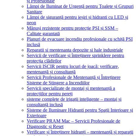
și Profesionale
Lămpi de Iluminat de Urgență pentru Toalete și Grupuri
Sanitare
Lămpi de siguranță pentru ieșiri și hidranti cu LED și
neon
Mănuși rezistente pentru protecție PSI și SSM –
Calitate garantată
Planuri de evacuare incendiu profesionale cu schiță PSI
inclusă
Reparatii si mentenanta depozite si hale industriale
Servicii de verificare și întreținere sprinklere pentru
protecția clădirilor
Servicii ISCIR pentru locuri de joacă: verificare,
mentenanță și consultanță
Servicii Profesionale de Mentenanță și Întreținere
Sisteme de Stingere a Incendiilor
Servicii specializate de montaj și mentenanță a
protecțiilor pentru pereți
sisteme complete de irigații inteligente – montaj și
consultanță inclusă
Sisteme de Iluminare Hidranti pentru Spații Interioare și
Exterioare
Verificare PRAM Mac – Servicii Profesionale de
Diagnostic și Reset
Verificare și întreținere hidranți – mentenanță și reparații