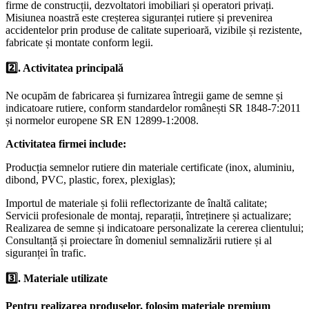
firme de construcții, dezvoltatori imobiliari și operatori privați.
Misiunea noastră este creșterea siguranței rutiere și prevenirea
accidentelor prin produse de calitate superioară, vizibile și rezistente,
fabricate și montate conform legii.
2️⃣. Activitatea principală
Ne ocupăm de fabricarea și furnizarea întregii game de semne și
indicatoare rutiere, conform standardelor românești SR 1848-7:2011
și normelor europene SR EN 12899-1:2008.
Activitatea firmei include:
Producția semnelor rutiere din materiale certificate (inox, aluminiu,
dibond, PVC, plastic, forex, plexiglas);
Importul de materiale și folii reflectorizante de înaltă calitate;
Servicii profesionale de montaj, reparații, întreținere și actualizare;
Realizarea de semne și indicatoare personalizate la cererea clientului;
Consultanță și proiectare în domeniul semnalizării rutiere și al
siguranței în trafic.
3️⃣. Materiale utilizate
Pentru realizarea produselor, folosim materiale premium