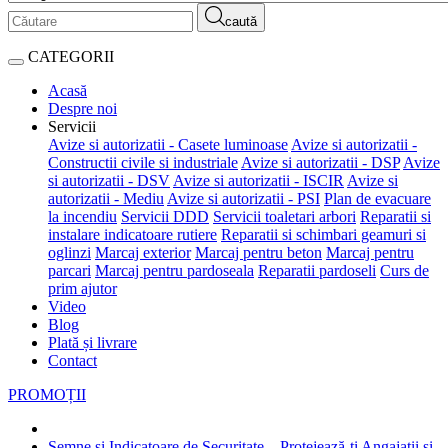
caută
CATEGORII
Acasă
Despre noi
Servicii
Avize si autorizatii - Casete luminoase
Avize si autorizatii -
Constructii civile si industriale
Avize si autorizatii - DSP
Avize
si autorizatii - DSV
Avize si autorizatii - ISCIR
Avize si
autorizatii - Mediu
Avize si autorizatii - PSI
Plan de evacuare
la incendiu
Servicii DDD
Servicii toaletari arbori
Reparatii si
instalare indicatoare rutiere
Reparatii si schimbari geamuri si
oglinzi
Marcaj exterior
Marcaj pentru beton
Marcaj pentru
parcari
Marcaj pentru pardoseala
Reparatii pardoseli
Curs de
prim ajutor
Video
Blog
Plată și livrare
Contact
PROMOȚII
Semne și Indicatoare de Securitate – Protejează-ți Angajații și