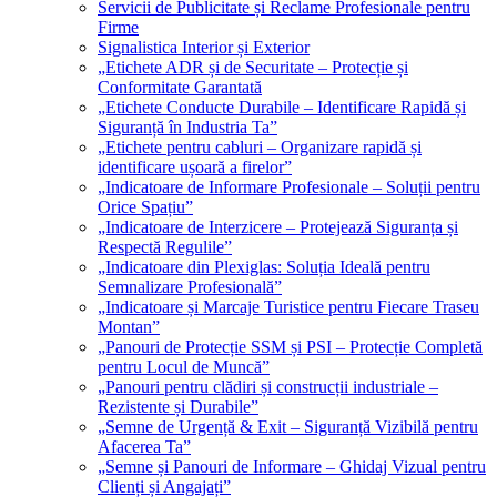
Servicii de Publicitate și Reclame Profesionale pentru
Firme
Signalistica Interior și Exterior
„Etichete ADR și de Securitate – Protecție și
Conformitate Garantată
„Etichete Conducte Durabile – Identificare Rapidă și
Siguranță în Industria Ta”
„Etichete pentru cabluri – Organizare rapidă și
identificare ușoară a firelor”
„Indicatoare de Informare Profesionale – Soluții pentru
Orice Spațiu”
„Indicatoare de Interzicere – Protejează Siguranța și
Respectă Regulile”
„Indicatoare din Plexiglas: Soluția Ideală pentru
Semnalizare Profesională”
„Indicatoare și Marcaje Turistice pentru Fiecare Traseu
Montan”
„Panouri de Protecție SSM și PSI – Protecție Completă
pentru Locul de Muncă”
„Panouri pentru clădiri și construcții industriale –
Rezistente și Durabile”
„Semne de Urgență & Exit – Siguranță Vizibilă pentru
Afacerea Ta”
„Semne și Panouri de Informare – Ghidaj Vizual pentru
Clienți și Angajați”