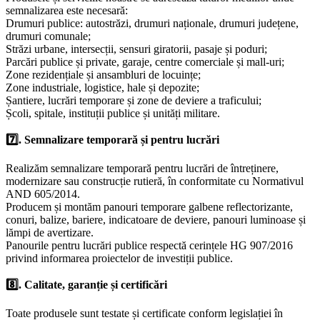
semnalizarea este necesară:
Drumuri publice: autostrăzi, drumuri naționale, drumuri județene,
drumuri comunale;
Străzi urbane, intersecții, sensuri giratorii, pasaje și poduri;
Parcări publice și private, garaje, centre comerciale și mall-uri;
Zone rezidențiale și ansambluri de locuințe;
Zone industriale, logistice, hale și depozite;
Șantiere, lucrări temporare și zone de deviere a traficului;
Școli, spitale, instituții publice și unități militare.
7️⃣. Semnalizare temporară și pentru lucrări
Realizăm semnalizare temporară pentru lucrări de întreținere,
modernizare sau construcție rutieră, în conformitate cu Normativul
AND 605/2014.
Producem și montăm panouri temporare galbene reflectorizante,
conuri, balize, bariere, indicatoare de deviere, panouri luminoase și
lămpi de avertizare.
Panourile pentru lucrări publice respectă cerințele HG 907/2016
privind informarea proiectelor de investiții publice.
8️⃣. Calitate, garanție și certificări
Toate produsele sunt testate și certificate conform legislației în