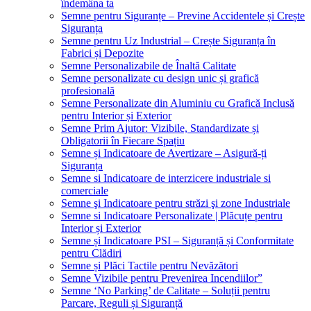
îndemâna ta
Semne pentru Siguranțe – Previne Accidentele și Crește
Siguranța
Semne pentru Uz Industrial – Crește Siguranța în
Fabrici și Depozite
Semne Personalizabile de Înaltă Calitate
Semne personalizate cu design unic și grafică
profesională
Semne Personalizate din Aluminiu cu Grafică Inclusă
pentru Interior și Exterior
Semne Prim Ajutor: Vizibile, Standardizate și
Obligatorii în Fiecare Spațiu
Semne și Indicatoare de Avertizare – Asigură-ți
Siguranța
Semne si Indicatoare de interzicere industriale si
comerciale
Semne şi Indicatoare pentru străzi şi zone Industriale
Semne si Indicatoare Personalizate | Plăcuțe pentru
Interior și Exterior
Semne și Indicatoare PSI – Siguranță și Conformitate
pentru Clădiri
Semne și Plăci Tactile pentru Nevăzători
Semne Vizibile pentru Prevenirea Incendiilor”
Semne ‘No Parking’ de Calitate – Soluții pentru
Parcare, Reguli și Siguranță