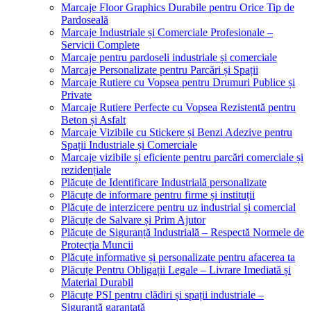
Marcaje Floor Graphics Durabile pentru Orice Tip de
Pardoseală
Marcaje Industriale și Comerciale Profesionale –
Servicii Complete
Marcaje pentru pardoseli industriale și comerciale
Marcaje Personalizate pentru Parcări și Spații
Marcaje Rutiere cu Vopsea pentru Drumuri Publice și
Private
Marcaje Rutiere Perfecte cu Vopsea Rezistentă pentru
Beton și Asfalt
Marcaje Vizibile cu Stickere și Benzi Adezive pentru
Spații Industriale și Comerciale
Marcaje vizibile și eficiente pentru parcări comerciale și
rezidențiale
Plăcuțe de Identificare Industrială personalizate
Plăcuțe de informare pentru firme și instituții
Plăcuțe de interzicere pentru uz industrial și comercial
Plăcuțe de Salvare și Prim Ajutor
Plăcuțe de Siguranță Industrială – Respectă Normele de
Protecția Muncii
Plăcuțe informative și personalizate pentru afacerea ta
Plăcuțe Pentru Obligații Legale – Livrare Imediată și
Material Durabil
Plăcuțe PSI pentru clădiri și spații industriale –
Siguranță garantată