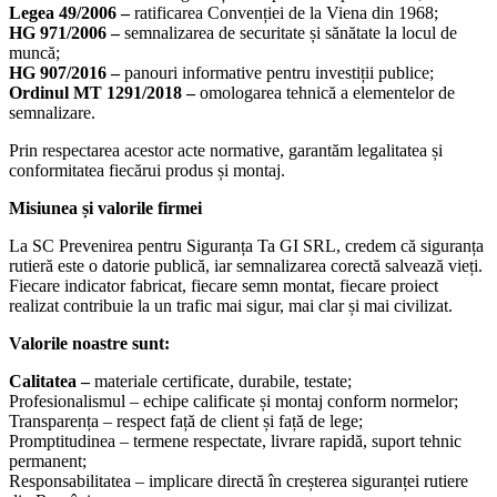
Legea 49/2006 –
ratificarea Convenției de la Viena din 1968;
HG 971/2006 –
semnalizarea de securitate și sănătate la locul de
muncă;
HG 907/2016 –
panouri informative pentru investiții publice;
Ordinul MT 1291/2018 –
omologarea tehnică a elementelor de
semnalizare.
Prin respectarea acestor acte normative, garantăm legalitatea și
conformitatea fiecărui produs și montaj.
Misiunea și valorile firmei
La SC Prevenirea pentru Siguranța Ta GI SRL, credem că siguranța
rutieră este o datorie publică, iar semnalizarea corectă salvează vieți.
Fiecare indicator fabricat, fiecare semn montat, fiecare proiect
realizat contribuie la un trafic mai sigur, mai clar și mai civilizat.
Valorile noastre sunt:
Calitatea –
materiale certificate, durabile, testate;
Profesionalismul – echipe calificate și montaj conform normelor;
Transparența – respect față de client și față de lege;
Promptitudinea – termene respectate, livrare rapidă, suport tehnic
permanent;
Responsabilitatea – implicare directă în creșterea siguranței rutiere