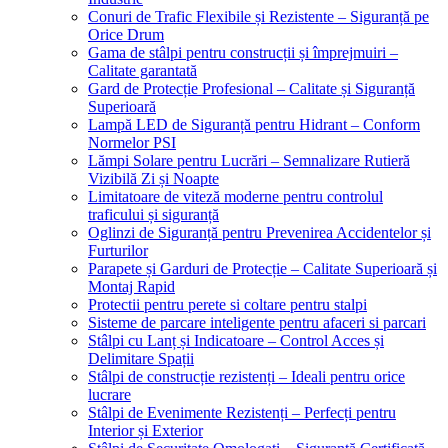
Conuri de Trafic Flexibile și Rezistente – Siguranță pe
Orice Drum
Gama de stâlpi pentru construcții și împrejmuiri –
Calitate garantată
Gard de Protecție Profesional – Calitate și Siguranță
Superioară
Lampă LED de Siguranță pentru Hidrant – Conform
Normelor PSI
Lămpi Solare pentru Lucrări – Semnalizare Rutieră
Vizibilă Zi și Noapte
Limitatoare de viteză moderne pentru controlul
traficului și siguranță
Oglinzi de Siguranță pentru Prevenirea Accidentelor și
Furturilor
Parapete și Garduri de Protecție – Calitate Superioară și
Montaj Rapid
Protectii pentru perete si coltare pentru stalpi
Sisteme de parcare inteligente pentru afaceri si parcari
Stâlpi cu Lanț și Indicatoare – Control Acces și
Delimitare Spații
Stâlpi de construcție rezistenți – Ideali pentru orice
lucrare
Stâlpi de Evenimente Rezistenți – Perfecți pentru
Interior și Exterior