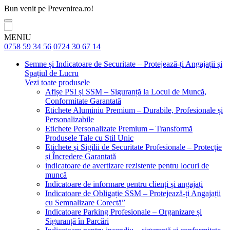
Bun venit pe Prevenirea.ro!
MENIU
0758 59 34 56
0724 30 67 14
Semne și Indicatoare de Securitate – Protejează-ți Angajații și
Spațiul de Lucru
Vezi toate produsele
Afișe PSI și SSM – Siguranță la Locul de Muncă,
Conformitate Garantată
Etichete Aluminiu Premium – Durabile, Profesionale și
Personalizabile
Etichete Personalizate Premium – Transformă
Produsele Tale cu Stil Unic
Etichete și Sigilii de Securitate Profesionale – Protecție
și Încredere Garantată
indicatoare de avertizare rezistente pentru locuri de
muncă
Indicatoare de informare pentru clienți și angajați
Indicatoare de Obligație SSM – Protejează-ți Angajații
cu Semnalizare Corectă”
Indicatoare Parking Profesionale – Organizare și
Siguranță în Parcări