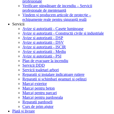
profesionale
Verificare stingătoare de incendiu – Servicii
profesionale de mentenanță
Vindem și producem articole de protecție –
echipamente reale pentru siguranță reală
Servicii
Avize si autorizatii - Casete luminoase
Avize si autorizatii - Constructii civile si industriale
Avize si autorizatii - DSP
Avize si autorizatii - DSV
Avize si autorizatii - ISCIR
Avize si autorizatii - Mediu
Avize si autorizatii - PSI
Plan de evacuare la incendiu
Servicii DDD
Servicii toaletari arbori
Reparatii si instalare indicatoare rutiere
Reparatii si schimbari geamuri si oglinzi
Marcaj exterior
Marcaj pentru beton
Marcaj pentru parcari
Marcaj pentru pardoseala
Reparatii pardoseli
Curs de prim ajutor
Plată și livrare