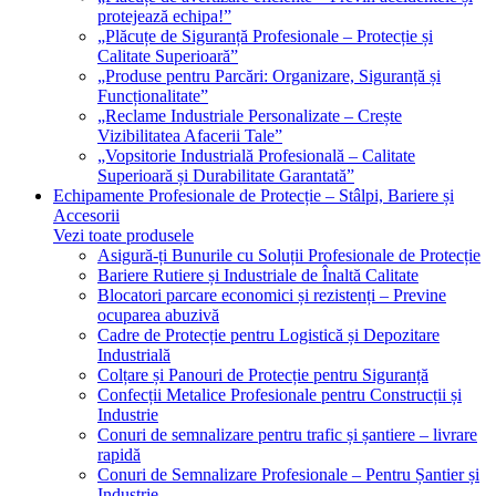
protejează echipa!”
„Plăcuțe de Siguranță Profesionale – Protecție și
Calitate Superioară”
„Produse pentru Parcări: Organizare, Siguranță și
Funcționalitate”
„Reclame Industriale Personalizate – Crește
Vizibilitatea Afacerii Tale”
„Vopsitorie Industrială Profesională – Calitate
Superioară și Durabilitate Garantată”
Echipamente Profesionale de Protecție – Stâlpi, Bariere și
Accesorii
Vezi toate produsele
Asigură-ți Bunurile cu Soluții Profesionale de Protecție
Bariere Rutiere și Industriale de Înaltă Calitate
Blocatori parcare economici și rezistenți – Previne
ocuparea abuzivă
Cadre de Protecție pentru Logistică și Depozitare
Industrială
Colțare și Panouri de Protecție pentru Siguranță
Confecții Metalice Profesionale pentru Construcții și
Industrie
Conuri de semnalizare pentru trafic și șantiere – livrare
rapidă
Conuri de Semnalizare Profesionale – Pentru Șantier și
Industrie