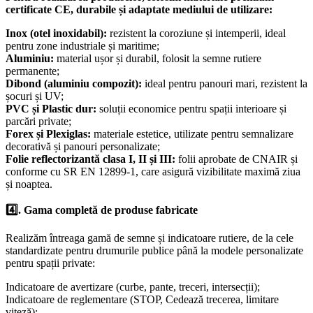
certificate CE, durabile și adaptate mediului de utilizare:
Inox (otel inoxidabil):
rezistent la coroziune și intemperii, ideal
pentru zone industriale și maritime;
Aluminiu:
material ușor și durabil, folosit la semne rutiere
permanente;
Dibond (aluminiu compozit):
ideal pentru panouri mari, rezistent la
șocuri și UV;
PVC și Plastic dur:
soluții economice pentru spații interioare și
parcări private;
Forex și Plexiglas:
materiale estetice, utilizate pentru semnalizare
decorativă și panouri personalizate;
Folie reflectorizantă clasa I, II și III:
folii aprobate de CNAIR și
conforme cu SR EN 12899-1, care asigură vizibilitate maximă ziua
și noaptea.
4️⃣. Gama completă de produse fabricate
Realizăm întreaga gamă de semne și indicatoare rutiere, de la cele
standardizate pentru drumurile publice până la modele personalizate
pentru spații private:
Indicatoare de avertizare (curbe, pante, treceri, intersecții);
Indicatoare de reglementare (STOP, Cedează trecerea, limitare
viteză);