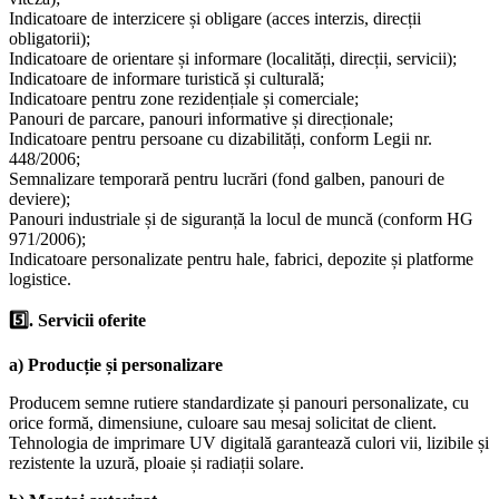
Indicatoare de interzicere și obligare (acces interzis, direcții
obligatorii);
Indicatoare de orientare și informare (localități, direcții, servicii);
Indicatoare de informare turistică și culturală;
Indicatoare pentru zone rezidențiale și comerciale;
Panouri de parcare, panouri informative și direcționale;
Indicatoare pentru persoane cu dizabilități, conform Legii nr.
448/2006;
Semnalizare temporară pentru lucrări (fond galben, panouri de
deviere);
Panouri industriale și de siguranță la locul de muncă (conform HG
971/2006);
Indicatoare personalizate pentru hale, fabrici, depozite și platforme
logistice.
5️⃣. Servicii oferite
a) Producție și personalizare
Producem semne rutiere standardizate și panouri personalizate, cu
orice formă, dimensiune, culoare sau mesaj solicitat de client.
Tehnologia de imprimare UV digitală garantează culori vii, lizibile și
rezistente la uzură, ploaie și radiații solare.