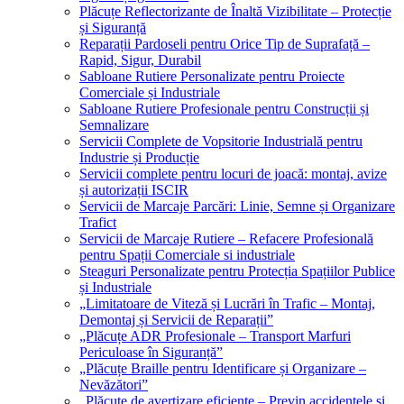
Plăcuțe Reflectorizante de Înaltă Vizibilitate – Protecție
și Siguranță
Reparații Pardoseli pentru Orice Tip de Suprafață –
Rapid, Sigur, Durabil
Sabloane Rutiere Personalizate pentru Proiecte
Comerciale și Industriale
Sabloane Rutiere Profesionale pentru Construcții și
Semnalizare
Servicii Complete de Vopsitorie Industrială pentru
Industrie și Producție
Servicii complete pentru locuri de joacă: montaj, avize
și autorizații ISCIR
Servicii de Marcaje Parcări: Linie, Semne și Organizare
Trafict
Servicii de Marcaje Rutiere – Refacere Profesională
pentru Spații Comerciale si industriale
Steaguri Personalizate pentru Protecția Spațiilor Publice
și Industriale
„Limitatoare de Viteză și Lucrări în Trafic – Montaj,
Demontaj și Servicii de Reparații”
„Plăcuțe ADR Profesionale – Transport Marfuri
Periculoase în Siguranță”
„Plăcuțe Braille pentru Identificare și Organizare –
Nevăzători”
„Plăcuțe de avertizare eficiente – Previn accidentele și