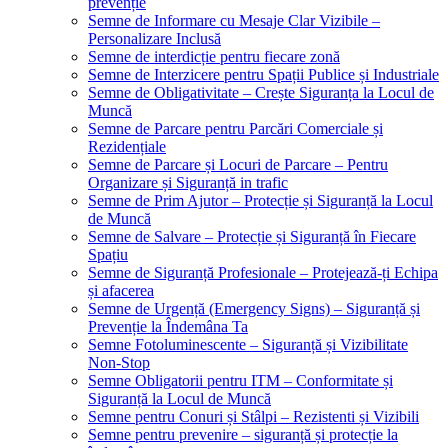
prevenție
Semne de Informare cu Mesaje Clar Vizibile –
Personalizare Inclusă
Semne de interdicție pentru fiecare zonă
Semne de Interzicere pentru Spații Publice și Industriale
Semne de Obligativitate – Crește Siguranța la Locul de
Muncă
Semne de Parcare pentru Parcări Comerciale și
Rezidențiale
Semne de Parcare și Locuri de Parcare – Pentru
Organizare și Siguranță in trafic
Semne de Prim Ajutor – Protecție și Siguranță la Locul
de Muncă
Semne de Salvare – Protecție și Siguranță în Fiecare
Spațiu
Semne de Siguranță Profesionale – Protejează-ți Echipa
și afacerea
Semne de Urgență (Emergency Signs) – Siguranță și
Prevenție la Îndemâna Ta
Semne Fotoluminescente – Siguranță și Vizibilitate
Non-Stop
Semne Obligatorii pentru ITM – Conformitate și
Siguranță la Locul de Muncă
Semne pentru Conuri și Stâlpi – Rezistenti și Vizibili
Semne pentru prevenire – siguranță și protecție la