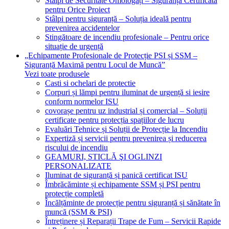
Stâlpi de Securitate Omologați – Siguranță Certificată
pentru Orice Proiect
Stâlpi pentru siguranță – Soluția ideală pentru
prevenirea accidentelor
Stingătoare de incendiu profesionale – Pentru orice
situație de urgență
„Echipamente Profesionale de Protecție PSI și SSM –
Siguranță Maximă pentru Locul de Muncă”
Vezi toate produsele
Casti si ochelari de protectie
Corpuri și lămpi pentru iluminat de urgență si iesire
conform normelor ISU
covorașe pentru uz industrial și comercial – Soluții
certificate pentru protecția spațiilor de lucru
Evaluări Tehnice și Soluții de Protecție la Incendiu
Expertiză și servicii pentru prevenirea și reducerea
riscului de incendiu
GEAMURI, STICLĂ ŞI OGLINZI
PERSONALIZATE
Iluminat de siguranță și panică certificat ISU
Îmbrăcăminte și echipamente SSM și PSI pentru
protecție completă
Încălțăminte de protecție pentru siguranță și sănătate în
muncă (SSM & PSI)
Întreținere și Reparații Trape de Fum – Servicii Rapide