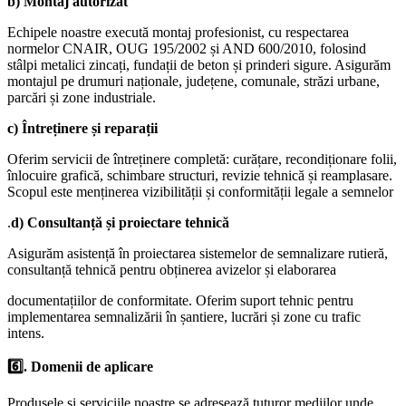
b) Montaj autorizat
Echipele noastre execută montaj profesionist, cu respectarea
normelor CNAIR, OUG 195/2002 și AND 600/2010, folosind
stâlpi metalici zincați, fundații de beton și prinderi sigure. Asigurăm
montajul pe drumuri naționale, județene, comunale, străzi urbane,
parcări și zone industriale.
c) Întreținere și reparații
Oferim servicii de întreținere completă: curățare, recondiționare folii,
înlocuire grafică, schimbare structuri, revizie tehnică și reamplasare.
Scopul este menținerea vizibilității și conformității legale a semnelor
.
d) Consultanță și proiectare tehnică
Asigurăm asistență în proiectarea sistemelor de semnalizare rutieră,
consultanță tehnică pentru obținerea avizelor și elaborarea
documentațiilor de conformitate. Oferim suport tehnic pentru
implementarea semnalizării în șantiere, lucrări și zone cu trafic
intens.
6️⃣. Domenii de aplicare
Produsele și serviciile noastre se adresează tuturor mediilor unde