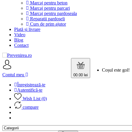
Marcaj pentru beton
Marcaj pentru parcari
Marcaj pentru pardoseala
Reparatii pardoseli
Curs de prim ajutor
Plată și livrare
Video
Blog
Contact
Coșul este gol!
Contul meu
0
0.00 lei
Înregistrează-te
Autentifică-te
Wish List (0)
compare