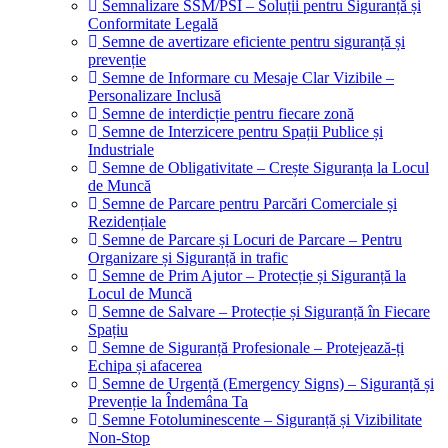
Semnalizare SSM/PSI – Soluții pentru Siguranță și
Conformitate Legală
Semne de avertizare eficiente pentru siguranță și
prevenție
Semne de Informare cu Mesaje Clar Vizibile –
Personalizare Inclusă
Semne de interdicție pentru fiecare zonă
Semne de Interzicere pentru Spații Publice și
Industriale
Semne de Obligativitate – Crește Siguranța la Locul
de Muncă
Semne de Parcare pentru Parcări Comerciale și
Rezidențiale
Semne de Parcare și Locuri de Parcare – Pentru
Organizare și Siguranță in trafic
Semne de Prim Ajutor – Protecție și Siguranță la
Locul de Muncă
Semne de Salvare – Protecție și Siguranță în Fiecare
Spațiu
Semne de Siguranță Profesionale – Protejează-ți
Echipa și afacerea
Semne de Urgență (Emergency Signs) – Siguranță și
Prevenție la Îndemâna Ta
Semne Fotoluminescente – Siguranță și Vizibilitate
Non-Stop