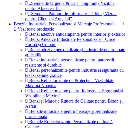
„Semne de Urgență & Exit – Siguranță Vizibilă
pentru Afacerea Ta”
„Semne și Panouri de Informare – Ghidaj Vizual
pentru Clienți și Angajați”
Benzile Industriale Personalizate și Marcaje Profesionale
Vezi toate produsele
Benzi adezive antiderapante pentru interior și exterior
Benzi Adezive Industriale Personalizate – Orice
Formă și Culoare
Benzi adezive personalizate și industriale pentru toate
aplicațiile
Benzi industriale personalizate pentru pardoseli
rezistente și durabile
Benzi personalizabile pentru industrie și siguranță cu
text și semne grafice
Benzi Reflectorizante de Protecție – Vizibilitate
Maximă Noaptea
Benzi Reflectorizante pentru Industrie – Siguranță și
Vizibilitate Maximă
Benzi și Marcaje Rutiere de Calitate pentru Beton și
Asfalt
Benzile industriale pentru marcaje și semnalizare
profesională
Benzile Reflectorizante Personalizate de Înaltă
Calitate