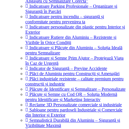
Angajații cu Semnalizare Corectă”
Indicatoare Parking Profesionale – Organizare și
Siguranță în Parcări
Indicatoare pentru incendiu – siguranță și
conformitate pentru prevenirea ta
Indicatoare personalizate din plastic pentru Interior și
Exterior
Indicatoare Rutiere din Aluminiu – Rezistente și
Vizibile în Orice Condiții
Indicatoare și Plăcuțe din Aluminiu – Soluția Ideală
pentru Semnalizare
Indicatoare și Semne Prim Ajutor – Protejează Viața
în Caz de Urgență
Indicator de Siguranță – Previne Accidente
Plăci de Aluminiu pentru Construcții și Amenajări
Plăci industriale rezistente – calitate premium pentru
construcții și industrie
Plăcuțe de Identificare și Semnalizare – Personalizate
Plăcuțe și Semne cu Cod QR – Soluția Modernă
pentru Identificare și Marketing Interactiv
Reclame 3D Personalizate comerciale si industriale
Sabloane pentru pardoseli Industriale și Comerciale
din Interior și Exterior
Semnalistică Durabilă din Aluminiu – Siguranță și
Vizibilitate Maximă