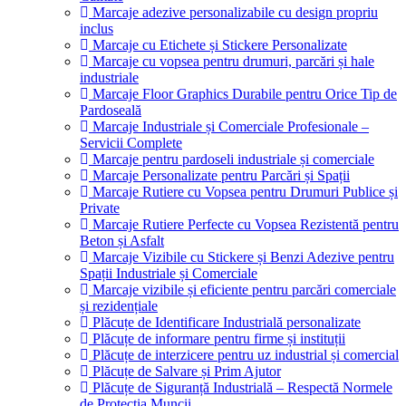
Marcaje adezive personalizabile cu design propriu
inclus
Marcaje cu Etichete și Stickere Personalizate
Marcaje cu vopsea pentru drumuri, parcări și hale
industriale
Marcaje Floor Graphics Durabile pentru Orice Tip de
Pardoseală
Marcaje Industriale și Comerciale Profesionale –
Servicii Complete
Marcaje pentru pardoseli industriale și comerciale
Marcaje Personalizate pentru Parcări și Spații
Marcaje Rutiere cu Vopsea pentru Drumuri Publice și
Private
Marcaje Rutiere Perfecte cu Vopsea Rezistentă pentru
Beton și Asfalt
Marcaje Vizibile cu Stickere și Benzi Adezive pentru
Spații Industriale și Comerciale
Marcaje vizibile și eficiente pentru parcări comerciale
și rezidențiale
Plăcuțe de Identificare Industrială personalizate
Plăcuțe de informare pentru firme și instituții
Plăcuțe de interzicere pentru uz industrial și comercial
Plăcuțe de Salvare și Prim Ajutor
Plăcuțe de Siguranță Industrială – Respectă Normele
de Protecția Muncii