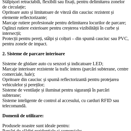
Stâlpișori retractabili, flexibili sau fixați, pentru delimitarea zonelor
de circulație;
Opritoare auto și limitatoare de viteză din cauciuc rezistent și
elemente reflectorizante;
Marcaje rutiere profesionale pentru delimitarea locurilor de parcare;
Oglinzi rutiere exterioare pentru creșterea vizibilității în curbe și
intersecții;
Protecții pentru pereți, stâlpi și colțuri – din spumă cauciuc sau PVC,
pentru zonele de impact.
2. Sisteme de parcare interioare
Sisteme de ghidare auto cu senzori și indicatoare LED;
Marcaje interioare rezistente la trafic intens (parcări subterane, centre
comerciale, hale);
Opritoare din cauciuc și spumă reflectorizantă pentru protejarea
vehiculelor și pereților;
Sisteme de ventilație și iluminat pentru siguranță în parcări
subterane;
Sisteme inteligente de control al accesului, cu carduri RFID sau
telecomandă.
Domenii de utilizare:
Produsele noastre sunt ideale pentru:
Parcări de clădiri rezidențiale și comerciale;