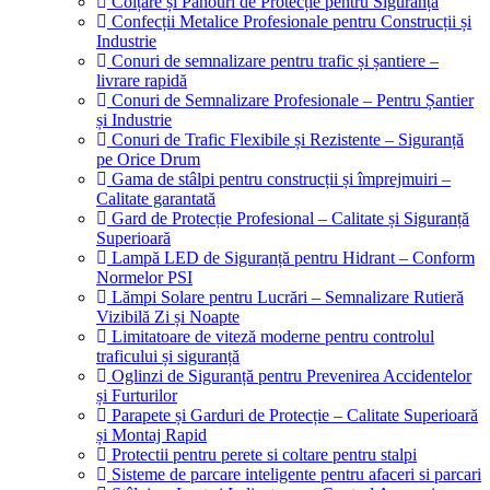
Colțare și Panouri de Protecție pentru Siguranță
Confecții Metalice Profesionale pentru Construcții și
Industrie
Conuri de semnalizare pentru trafic și șantiere –
livrare rapidă
Conuri de Semnalizare Profesionale – Pentru Șantier
și Industrie
Conuri de Trafic Flexibile și Rezistente – Siguranță
pe Orice Drum
Gama de stâlpi pentru construcții și împrejmuiri –
Calitate garantată
Gard de Protecție Profesional – Calitate și Siguranță
Superioară
Lampă LED de Siguranță pentru Hidrant – Conform
Normelor PSI
Lămpi Solare pentru Lucrări – Semnalizare Rutieră
Vizibilă Zi și Noapte
Limitatoare de viteză moderne pentru controlul
traficului și siguranță
Oglinzi de Siguranță pentru Prevenirea Accidentelor
și Furturilor
Parapete și Garduri de Protecție – Calitate Superioară
și Montaj Rapid
Protectii pentru perete si coltare pentru stalpi
Sisteme de parcare inteligente pentru afaceri si parcari