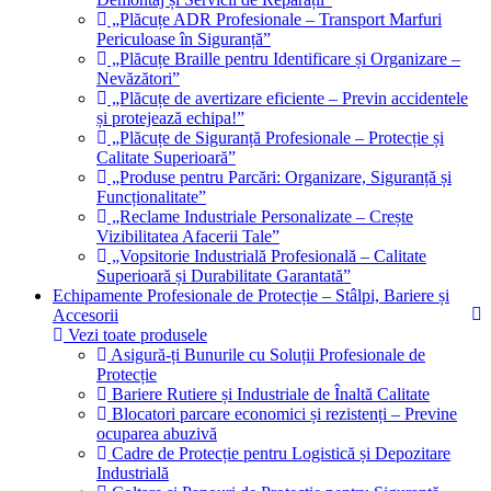
„Plăcuțe ADR Profesionale – Transport Marfuri
Periculoase în Siguranță”
„Plăcuțe Braille pentru Identificare și Organizare –
Nevăzători”
„Plăcuțe de avertizare eficiente – Previn accidentele
și protejează echipa!”
„Plăcuțe de Siguranță Profesionale – Protecție și
Calitate Superioară”
„Produse pentru Parcări: Organizare, Siguranță și
Funcționalitate”
„Reclame Industriale Personalizate – Crește
Vizibilitatea Afacerii Tale”
„Vopsitorie Industrială Profesională – Calitate
Superioară și Durabilitate Garantată”
Echipamente Profesionale de Protecție – Stâlpi, Bariere și
Accesorii
Vezi toate produsele
Asigură-ți Bunurile cu Soluții Profesionale de
Protecție
Bariere Rutiere și Industriale de Înaltă Calitate
Blocatori parcare economici și rezistenți – Previne
ocuparea abuzivă
Cadre de Protecție pentru Logistică și Depozitare
Industrială