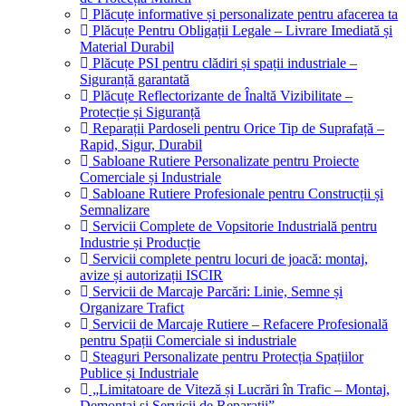
Plăcuțe informative și personalizate pentru afacerea ta
Plăcuțe Pentru Obligații Legale – Livrare Imediată și
Material Durabil
Plăcuțe PSI pentru clădiri și spații industriale –
Siguranță garantată
Plăcuțe Reflectorizante de Înaltă Vizibilitate –
Protecție și Siguranță
Reparații Pardoseli pentru Orice Tip de Suprafață –
Rapid, Sigur, Durabil
Sabloane Rutiere Personalizate pentru Proiecte
Comerciale și Industriale
Sabloane Rutiere Profesionale pentru Construcții și
Semnalizare
Servicii Complete de Vopsitorie Industrială pentru
Industrie și Producție
Servicii complete pentru locuri de joacă: montaj,
avize și autorizații ISCIR
Servicii de Marcaje Parcări: Linie, Semne și
Organizare Trafict
Servicii de Marcaje Rutiere – Refacere Profesională
pentru Spații Comerciale si industriale
Steaguri Personalizate pentru Protecția Spațiilor
Publice și Industriale
„Limitatoare de Viteză și Lucrări în Trafic – Montaj,
Demontaj și Servicii de Reparații”