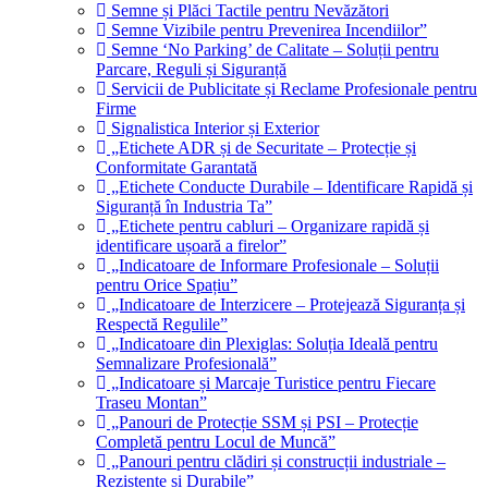
Semne și Plăci Tactile pentru Nevăzători
Semne Vizibile pentru Prevenirea Incendiilor”
Semne ‘No Parking’ de Calitate – Soluții pentru
Parcare, Reguli și Siguranță
Servicii de Publicitate și Reclame Profesionale pentru
Firme
Signalistica Interior și Exterior
„Etichete ADR și de Securitate – Protecție și
Conformitate Garantată
„Etichete Conducte Durabile – Identificare Rapidă și
Siguranță în Industria Ta”
„Etichete pentru cabluri – Organizare rapidă și
identificare ușoară a firelor”
„Indicatoare de Informare Profesionale – Soluții
pentru Orice Spațiu”
„Indicatoare de Interzicere – Protejează Siguranța și
Respectă Regulile”
„Indicatoare din Plexiglas: Soluția Ideală pentru
Semnalizare Profesională”
„Indicatoare și Marcaje Turistice pentru Fiecare
Traseu Montan”
„Panouri de Protecție SSM și PSI – Protecție
Completă pentru Locul de Muncă”
„Panouri pentru clădiri și construcții industriale –
Rezistente și Durabile”