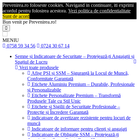
Prevenirea.ro foloseste cookies. Navigand in continuare, iti exprimi
acordul pentru folosirea acestora.
Vezi politica de confidentialitate
Sunt de acord
Bun venit pe Prevenirea.ro!
MENIU
0758 59 34 56
0724 30 67 14
Semne și Indicatoare de Securitate – Protejează-ți Angajații și
Spațiul de Lucru
Vezi toate produsele
Afișe PSI și SSM – Siguranță la Locul de Muncă,
Conformitate Garantată
Etichete Aluminiu Premium – Durabile, Profesionale
și Personalizabile
Etichete Personalizate Premium – Transformă
Produsele Tale cu Stil Unic
Etichete și Sigilii de Securitate Profesionale –
Protecție și Încredere Garantată
indicatoare de avertizare rezistente pentru locuri de
muncă
Indicatoare de informare pentru clienți și angajați
Indicatoare de Obligație SSM – Protejează-ți