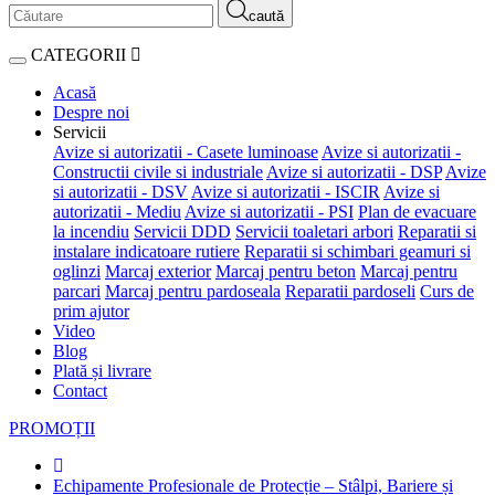
caută
CATEGORII
Acasă
Despre noi
Servicii
Avize si autorizatii - Casete luminoase
Avize si autorizatii -
Constructii civile si industriale
Avize si autorizatii - DSP
Avize
si autorizatii - DSV
Avize si autorizatii - ISCIR
Avize si
autorizatii - Mediu
Avize si autorizatii - PSI
Plan de evacuare
la incendiu
Servicii DDD
Servicii toaletari arbori
Reparatii si
instalare indicatoare rutiere
Reparatii si schimbari geamuri si
oglinzi
Marcaj exterior
Marcaj pentru beton
Marcaj pentru
parcari
Marcaj pentru pardoseala
Reparatii pardoseli
Curs de
prim ajutor
Video
Blog
Plată și livrare
Contact
PROMOȚII
Echipamente Profesionale de Protecție – Stâlpi, Bariere și