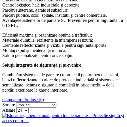
Centre logistice, hale industriale și depozite;
Parcări subterane, garaje și subsoluri;
Parcări publice, școli, spitale, instituții și centre comerciale.
Avantajele sistemelor de parcare SC Prevenirea pentru Siguranța Ta
GI SRL:
Eficiență maximă și organizare optimă a traficului;
Materiale durabile, rezistente la intemperii și uzură;
Elemente reflectorizante și vizibile pentru siguranță sporită;
Montaj rapid și mentenanță minimă;
Soluții personalizate pentru orice spațiu.
Soluții integrate de siguranță și prevenire
Combinăm sistemele de parcare cu protecții pentru pereți și stâlpi,
benzi reflectorizante, bariere de protecție industrială și sisteme de
semnalizare, pentru o siguranță completă în orice mediu – de la
parcări exterioare la garaje interioare.
Comparare Produse (0)
Sortare
Afisare