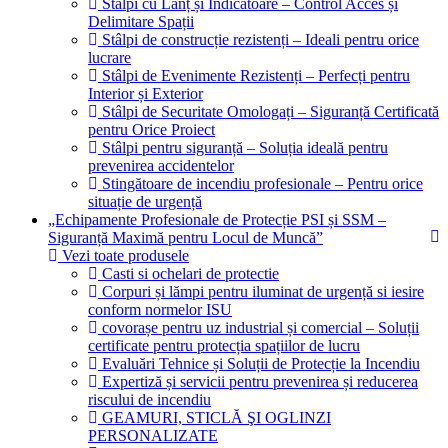
Stâlpi cu Lanț și Indicatoare – Control Acces și
Delimitare Spații
Stâlpi de construcție rezistenți – Ideali pentru orice
lucrare
Stâlpi de Evenimente Rezistenți – Perfecți pentru
Interior și Exterior
Stâlpi de Securitate Omologați – Siguranță Certificată
pentru Orice Proiect
Stâlpi pentru siguranță – Soluția ideală pentru
prevenirea accidentelor
Stingătoare de incendiu profesionale – Pentru orice
situație de urgență
„Echipamente Profesionale de Protecție PSI și SSM –
Siguranță Maximă pentru Locul de Muncă”
Vezi toate produsele
Casti si ochelari de protectie
Corpuri și lămpi pentru iluminat de urgență si iesire
conform normelor ISU
covorașe pentru uz industrial și comercial – Soluții
certificate pentru protecția spațiilor de lucru
Evaluări Tehnice și Soluții de Protecție la Incendiu
Expertiză și servicii pentru prevenirea și reducerea
riscului de incendiu
GEAMURI, STICLĂ ŞI OGLINZI
PERSONALIZATE