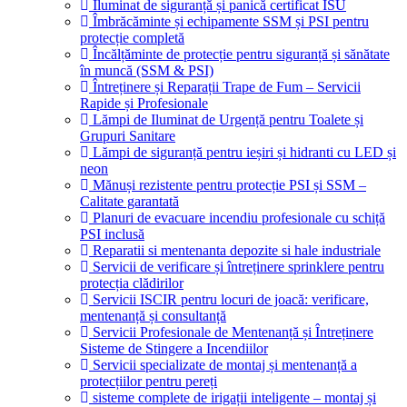
Iluminat de siguranță și panică certificat ISU
Îmbrăcăminte și echipamente SSM și PSI pentru
protecție completă
Încălțăminte de protecție pentru siguranță și sănătate
în muncă (SSM & PSI)
Întreținere și Reparații Trape de Fum – Servicii
Rapide și Profesionale
Lămpi de Iluminat de Urgență pentru Toalete și
Grupuri Sanitare
Lămpi de siguranță pentru ieșiri și hidranti cu LED și
neon
Mănuși rezistente pentru protecție PSI și SSM –
Calitate garantată
Planuri de evacuare incendiu profesionale cu schiță
PSI inclusă
Reparatii si mentenanta depozite si hale industriale
Servicii de verificare și întreținere sprinklere pentru
protecția clădirilor
Servicii ISCIR pentru locuri de joacă: verificare,
mentenanță și consultanță
Servicii Profesionale de Mentenanță și Întreținere
Sisteme de Stingere a Incendiilor
Servicii specializate de montaj și mentenanță a
protecțiilor pentru pereți
sisteme complete de irigații inteligente – montaj și