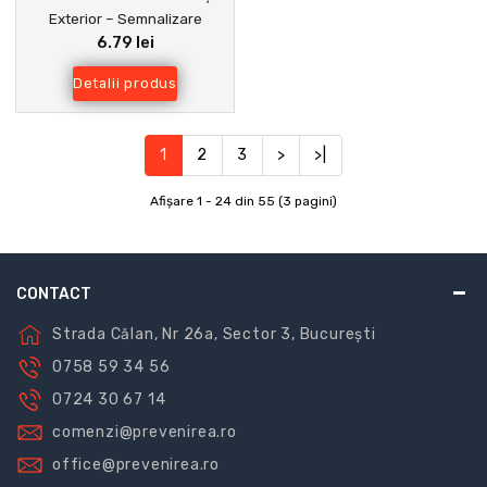
Exterior – Semnalizare
6.79 lei
Incendiu, Vizibilitate Maximă,
Conform Normelor PSI
Detalii produs
1
2
3
>
>|
Afişare 1 - 24 din 55 (3 pagini)
CONTACT
Strada Călan, Nr 26a, Sector 3, București
0758 59 34 56
0724 30 67 14
comenzi@prevenirea.ro
office@prevenirea.ro