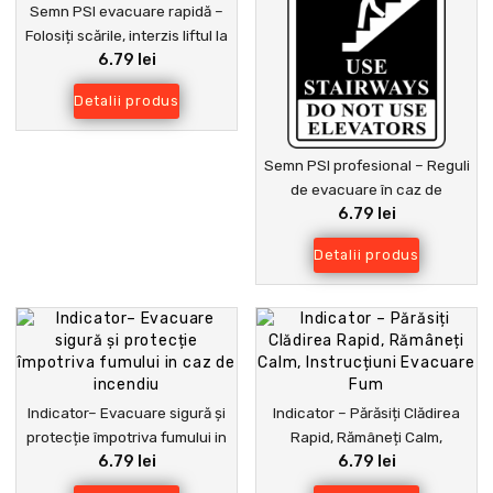
Semn PSI evacuare rapidă –
Folosiți scările, interzis liftul la
6.79 lei
incendiu
Detalii produs
Semn PSI profesional – Reguli
de evacuare în caz de
6.79 lei
incendiu
Detalii produs
Indicator– Evacuare sigură și
Indicator – Părăsiți Clădirea
protecție împotriva fumului in
Rapid, Rămâneți Calm,
6.79 lei
6.79 lei
caz de incendiu
Instrucțiuni Evacuare Fum