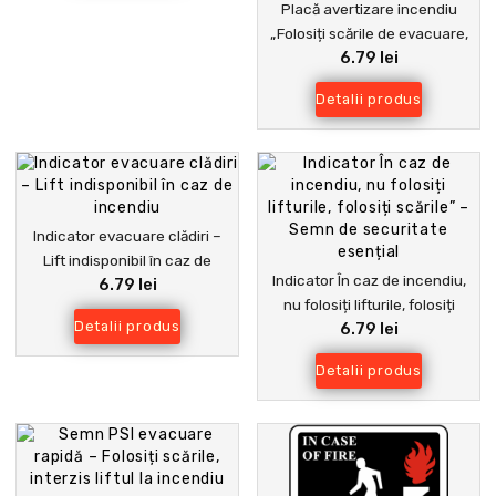
Placă avertizare incendiu
„Folosiți scările de evacuare,
6.79 lei
nu liftul” | Semnalizare PSI
clădiri
Detalii produs
Indicator evacuare clădiri –
Lift indisponibil în caz de
Indicator În caz de incendiu,
6.79 lei
incendiu
nu folosiți lifturile, folosiți
Detalii produs
6.79 lei
scările” – Semn de securitate
esențial
Detalii produs