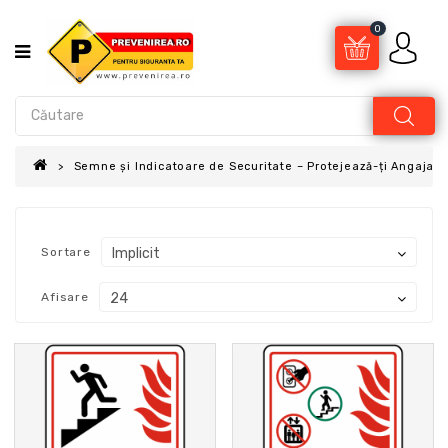
0
Semne și Indicatoare de Securitate – Protejează-ți Angajații
Sortare
Afisare