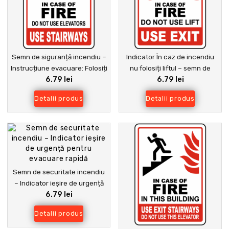
Semn de siguranță incendiu –
Indicator În caz de incendiu
Instrucțiune evacuare: Folosiți
nu folosiți liftul – semn de
6.79 lei
6.79 lei
scările, nu liftul
siguranță evacuare clădiri
Detalii produs
Detalii produs
Semn de securitate incendiu
– Indicator ieșire de urgență
6.79 lei
pentru evacuare rapidă
Detalii produs