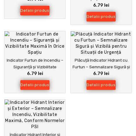
6.79 lei
pentru Instalații de Stingere a
Detalii produs
Incendiilor
Detalii produs
Indicator Furtun de Incendiu –
Plăcuță Indicator Hidrant cu
Siguranță și Vizibilitate
Furtun – Semnalizare Sigură și
6.79 lei
6.79 lei
Maximă în Orice Spațiu
Vizibilă pentru Situații de
Urgență
Detalii produs
Detalii produs
Indicator Hidrant Interior și