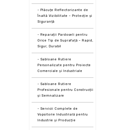
- Plăcuțe Reflectorizante de
Înaltă Vizibilitate – Protecție și
Siguranță
- Reparații Pardoseli pentru
Orice Tip de Suprafață – Rapid,
Sigur, Durabil
- Sabloane Rutiere
Personalizate pentru Proiecte
Comerciale și Industriale
- Sabloane Rutiere
Profesionale pentru Construcții
și Semnalizare
- Servicii Complete de
Vopsitorie Industrială pentru
Industrie și Producție