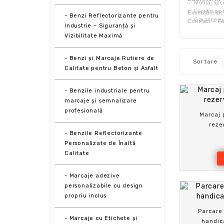
✅ Montaj acces
✅ Lucrări pe 
Executăm lucră
- Benzi Reflectorizante pentru
✅ Garantie lu
Contract – Fa
Industrie – Siguranță și
Vizibilitate Maximă
- Benzi și Marcaje Rutiere de
Sortare
Calitate pentru Beton și Asfalt
- Benzile industriale pentru
marcaje și semnalizare
profesională
Marcaj 
reze
- Benzile Reflectorizante
Personalizate de Înaltă
Calitate
- Marcaje adezive
personalizabile cu design
propriu inclus
Parcare
- Marcaje cu Etichete și
handic