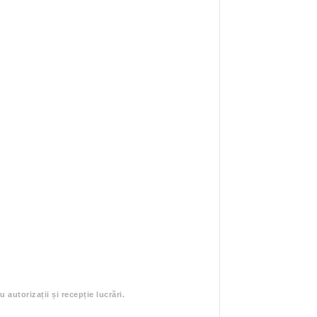
 autorizații și recepție lucrări.