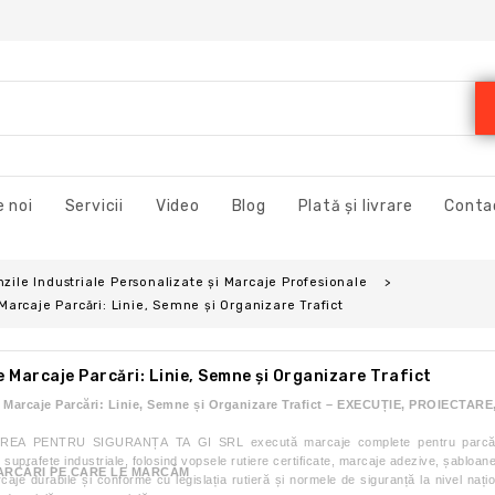
 noi
Servicii
Video
Blog
Plată și livrare
Conta
zile Industriale Personalizate și Marcaje Profesionale
 Marcaje Parcări: Linie, Semne și Organizare Trafict
de Marcaje Parcări: Linie, Semne și Organizare Trafict
de Marcaje Parcări: Linie, Semne și Organizare Trafict – EXECUȚIE, PROIECT
EA PENTRU SIGURANȚA TA GI SRL execută marcaje complete pentru parcări inte
 suprafețe industriale, folosind vopsele rutiere certificate, marcaje adezive, șabloane
PARCĂRI PE CARE LE MARCĂM
aje durabile și conforme cu legislația rutieră și normele de siguranță la nivel națio