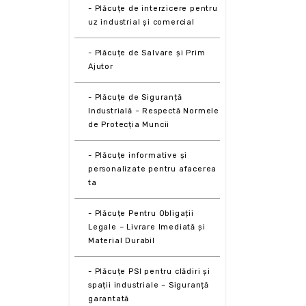
- Plăcuțe de interzicere pentru
uz industrial și comercial
- Plăcuțe de Salvare și Prim
Ajutor
- Plăcuțe de Siguranță
Industrială – Respectă Normele
de Protecția Muncii
- Plăcuțe informative și
personalizate pentru afacerea
ta
- Plăcuțe Pentru Obligații
Legale – Livrare Imediată și
Material Durabil
- Plăcuțe PSI pentru clădiri și
spații industriale – Siguranță
garantată