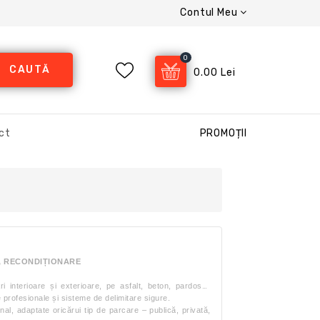
Contul Meu
0
CAUTĂ
0.00 Lei
ct
PROMOȚII
ARE, RECONDIȚIONARE
rioare și exterioare, pe asfalt, beton, pardoseli
 profesionale și sisteme de delimitare sigure.
nal, adaptate oricărui tip de parcare – publică, privată,