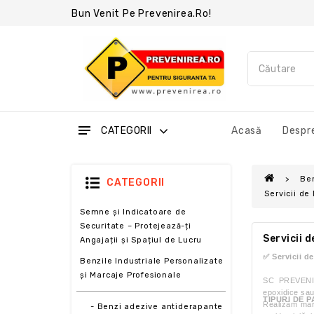
Bun Venit Pe Prevenirea.ro!
CATEGORII
Acasă
Despre
Ben
CATEGORII
Servicii de
Semne și Indicatoare de
Securitate – Protejează-ți
Servicii 
Angajații și Spațiul de Lucru
✅ Servicii 
Benzile Industriale Personalizate
și Marcaje Profesionale
SC PREVENIR
epoxidice sau
TIPURI DE 
Realizăm marc
- Benzi adezive antiderapante