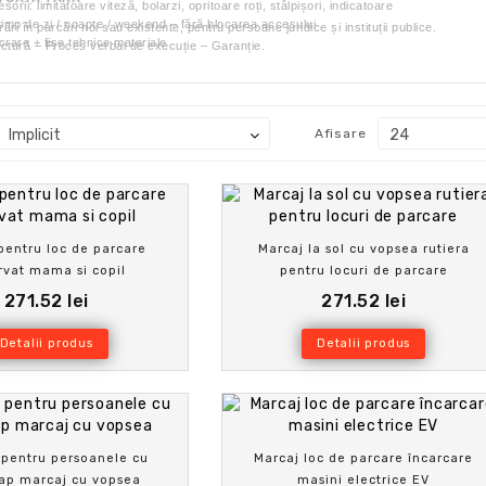
orii: limitatoare viteză, bolarzi, opritoare roți, stâlpișori, indicatoare
timp de zi / noapte / weekend – fără blocarea accesului
ri în parcări noi sau existente, pentru persoane juridice și instituții publice.
crare + fișe tehnice materiale
ctură – Proces verbal de execuție – Garanție.
Afisare
pentru loc de parcare
Marcaj la sol cu vopsea rutiera
rvat mama si copil
pentru locuri de parcare
271.52 lei
271.52 lei
Detalii produs
Detalii produs
 pentru persoanele cu
Marcaj loc de parcare încarcare
ap marcaj cu vopsea
masini electrice EV