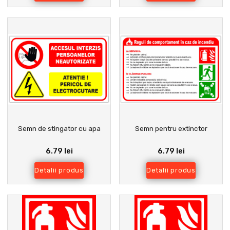
Semn de stingator cu apa
Semn pentru extinctor
6.79 lei
6.79 lei
Detalii produs
Detalii produs