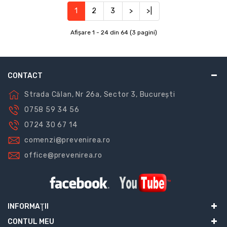
1
2
3
>
>|
Afişare 1 - 24 din 64 (3 pagini)
CONTACT
Strada Călan, Nr 26a, Sector 3, București
0758 59 34 56
0724 30 67 14
comenzi@prevenirea.ro
office@prevenirea.ro
INFORMAŢII
CONTUL MEU