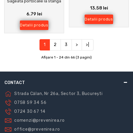
Sageata portocalie la stanga
13.58 lei
6.79 lei
Detalii produs
Detalii produs
1
2
3
>
>|
Afişare 1 - 24 din 66 (3 pagini)
CONTACT
Strada Călan, Nr 26a, Sector 3, București
0758 59 34 56
0724 30 67 14
comenzi@prevenirea.ro
office@prevenirea.ro