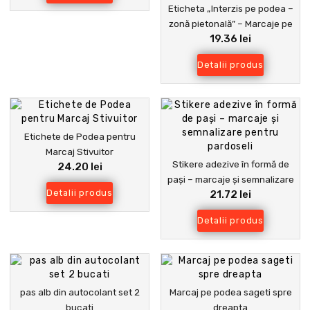
Eticheta „Interzis pe podea –
zonă pietonală” – Marcaje pe
19.36 lei
pardoselile industriale și
comerciale
Detalii produs
Etichete de Podea pentru
Marcaj Stivuitor
Stikere adezive în formă de
24.20 lei
pași – marcaje și semnalizare
Detalii produs
21.72 lei
pentru pardoseli
Detalii produs
pas alb din autocolant set 2
Marcaj pe podea sageti spre
bucati
dreapta