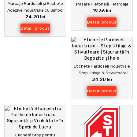
Marcaje Pardoseli și Etichete
Trasare Pietonală – Marcaje
Adezive Industriale cu Simbol
19.36 lei
Podea Durabile pentru Hale și
24.20 lei
STOP – Siguranță și Delimitare
Depozite
Detalii produs
Depozite
Detalii produs
Etichete Pardoseli Industriale
– Stop Utilaje & Stivuitoare |
24.20 lei
Siguranță în Depozite și hale
Detalii produs
Etichetă Stop pentru