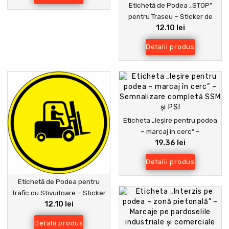
Etichetă de Podea „STOP”
pentru Traseu – Sticker de
12.10 lei
Pardoseală Industrial
Profesional
Detalii produs
Eticheta „Ieșire pentru podea
– marcaj în cerc” –
19.36 lei
Semnalizare completă SSM și
PSI
Detalii produs
Etichetă de Podea pentru
Trafic cu Stivuitoare – Sticker
12.10 lei
de Pardoseală Industrial cu
Simbol Stivuitor
Detalii produs