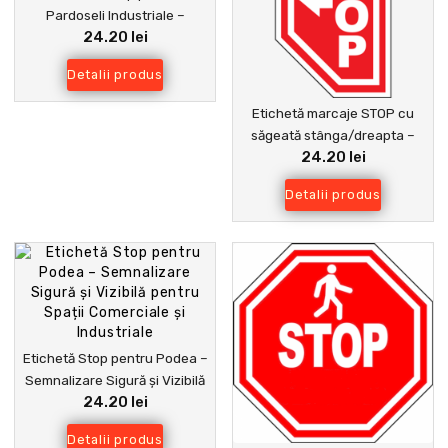
Pardoseli Industriale –
24.20 lei
Siguranță și Vizibilitate în
Spații de Lucru
Detalii produs
Etichetă marcaje STOP cu
săgeată stânga/dreapta –
24.20 lei
Siguranță rutieră și vizibilitate
sporită
Detalii produs
Etichetă Stop pentru Podea –
Semnalizare Sigură și Vizibilă
24.20 lei
pentru Spații Comerciale și
Industriale
Detalii produs