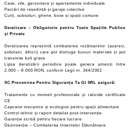
Case, vile, garsoniere și apartamente individuale
Parcări de reședință și garaje colective
Curți, subsoluri, ghene, boxe și spații comune
Deratizare – Obligatorie pentru Toate Spațiile Publice
și Private
Deratizarea reprezintă combaterea rozătoarelor (șoareci,
șobolani, dihori) care pot distruge bunuri materiale și pot
transmite boli grave.
Lipsa deratizării periodice poate genera amenzi între
2.000 – 8.000 RON, conform Legii nr. 344/2002.
SC Prevenirea Pentru Siguranța Ta GI SRL asigură:
Tratamente cu momeli profesionale și raticide certificate
CE
Capcane mecanice și ecologice pentru spații alimentare
Control tehnic și raport detaliat post-intervenție
Garanție scrisă pentru fiecare lucrare
Dezinsecție – Combaterea Insectelor Dăunătoare