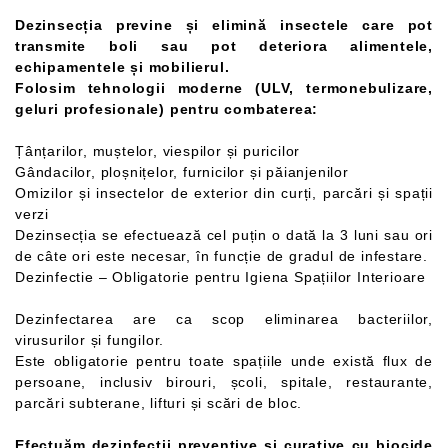
Dezinsecția previne și elimină insectele care pot
transmite boli sau pot deteriora alimentele,
echipamentele și mobilierul.
Folosim tehnologii moderne (ULV, termonebulizare,
geluri profesionale) pentru combaterea:
Țânțarilor, muștelor, viespilor și puricilor
Gândacilor, ploșnițelor, furnicilor și păianjenilor
Omizilor și insectelor de exterior din curți, parcări și spații
verzi
Dezinsecția se efectuează cel puțin o dată la 3 luni sau ori
de câte ori este necesar, în funcție de gradul de infestare.
Dezinfectie – Obligatorie pentru Igiena Spațiilor Interioare
Dezinfectarea are ca scop eliminarea bacteriilor,
virusurilor și fungilor.
Este obligatorie pentru toate spațiile unde există flux de
persoane, inclusiv birouri, școli, spitale, restaurante,
parcări subterane, lifturi și scări de bloc.
Efectuăm dezinfectii preventive și curative cu biocide