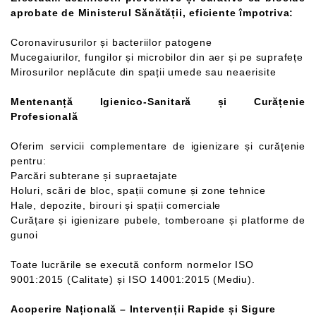
aprobate de Ministerul Sănătății, eficiente împotriva:
Coronavirusurilor și bacteriilor patogene
Mucegaiurilor, fungilor și microbilor din aer și pe suprafețe
Mirosurilor neplăcute din spații umede sau neaerisite
Mentenanță Igienico-Sanitară și Curățenie
Profesională
Oferim servicii complementare de igienizare și curățenie
pentru:
Parcări subterane și supraetajate
Holuri, scări de bloc, spații comune și zone tehnice
Hale, depozite, birouri și spații comerciale
Curățare și igienizare pubele, tomberoane și platforme de
gunoi
Toate lucrările se execută conform normelor ISO
9001:2015 (Calitate) și ISO 14001:2015 (Mediu).
Acoperire Națională – Intervenții Rapide și Sigure