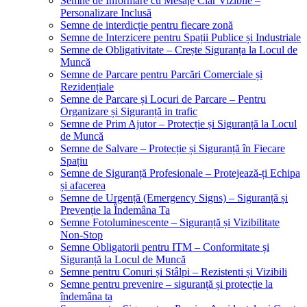
Semne de Informare cu Mesaje Clar Vizibile –
Personalizare Inclusă
Semne de interdicție pentru fiecare zonă
Semne de Interzicere pentru Spații Publice și Industriale
Semne de Obligativitate – Crește Siguranța la Locul de
Muncă
Semne de Parcare pentru Parcări Comerciale și
Rezidențiale
Semne de Parcare și Locuri de Parcare – Pentru
Organizare și Siguranță in trafic
Semne de Prim Ajutor – Protecție și Siguranță la Locul
de Muncă
Semne de Salvare – Protecție și Siguranță în Fiecare
Spațiu
Semne de Siguranță Profesionale – Protejează-ți Echipa
și afacerea
Semne de Urgență (Emergency Signs) – Siguranță și
Prevenție la Îndemâna Ta
Semne Fotoluminescente – Siguranță și Vizibilitate
Non-Stop
Semne Obligatorii pentru ITM – Conformitate și
Siguranță la Locul de Muncă
Semne pentru Conuri și Stâlpi – Rezistenti și Vizibili
Semne pentru prevenire – siguranță și protecție la
îndemâna ta