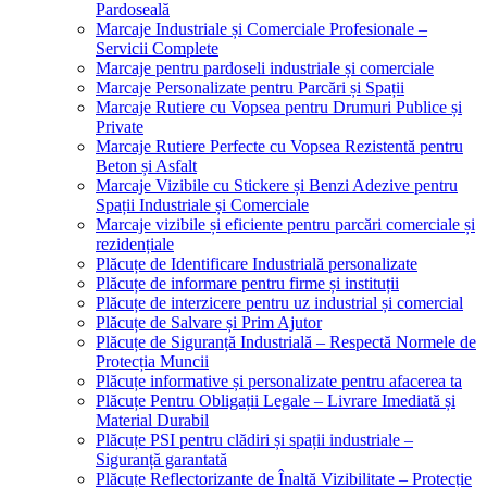
Pardoseală
Marcaje Industriale și Comerciale Profesionale –
Servicii Complete
Marcaje pentru pardoseli industriale și comerciale
Marcaje Personalizate pentru Parcări și Spații
Marcaje Rutiere cu Vopsea pentru Drumuri Publice și
Private
Marcaje Rutiere Perfecte cu Vopsea Rezistentă pentru
Beton și Asfalt
Marcaje Vizibile cu Stickere și Benzi Adezive pentru
Spații Industriale și Comerciale
Marcaje vizibile și eficiente pentru parcări comerciale și
rezidențiale
Plăcuțe de Identificare Industrială personalizate
Plăcuțe de informare pentru firme și instituții
Plăcuțe de interzicere pentru uz industrial și comercial
Plăcuțe de Salvare și Prim Ajutor
Plăcuțe de Siguranță Industrială – Respectă Normele de
Protecția Muncii
Plăcuțe informative și personalizate pentru afacerea ta
Plăcuțe Pentru Obligații Legale – Livrare Imediată și
Material Durabil
Plăcuțe PSI pentru clădiri și spații industriale –
Siguranță garantată
Plăcuțe Reflectorizante de Înaltă Vizibilitate – Protecție