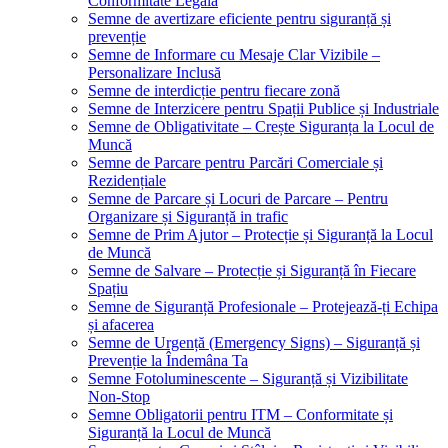
Conformitate Legală
Semne de avertizare eficiente pentru siguranță și
prevenție
Semne de Informare cu Mesaje Clar Vizibile –
Personalizare Inclusă
Semne de interdicție pentru fiecare zonă
Semne de Interzicere pentru Spații Publice și Industriale
Semne de Obligativitate – Crește Siguranța la Locul de
Muncă
Semne de Parcare pentru Parcări Comerciale și
Rezidențiale
Semne de Parcare și Locuri de Parcare – Pentru
Organizare și Siguranță in trafic
Semne de Prim Ajutor – Protecție și Siguranță la Locul
de Muncă
Semne de Salvare – Protecție și Siguranță în Fiecare
Spațiu
Semne de Siguranță Profesionale – Protejează-ți Echipa
și afacerea
Semne de Urgență (Emergency Signs) – Siguranță și
Prevenție la Îndemâna Ta
Semne Fotoluminescente – Siguranță și Vizibilitate
Non-Stop
Semne Obligatorii pentru ITM – Conformitate și
Siguranță la Locul de Muncă