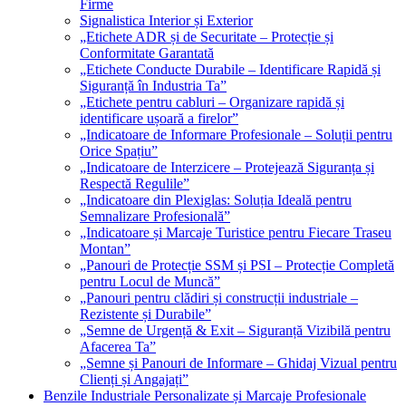
Firme
Signalistica Interior și Exterior
„Etichete ADR și de Securitate – Protecție și
Conformitate Garantată
„Etichete Conducte Durabile – Identificare Rapidă și
Siguranță în Industria Ta”
„Etichete pentru cabluri – Organizare rapidă și
identificare ușoară a firelor”
„Indicatoare de Informare Profesionale – Soluții pentru
Orice Spațiu”
„Indicatoare de Interzicere – Protejează Siguranța și
Respectă Regulile”
„Indicatoare din Plexiglas: Soluția Ideală pentru
Semnalizare Profesională”
„Indicatoare și Marcaje Turistice pentru Fiecare Traseu
Montan”
„Panouri de Protecție SSM și PSI – Protecție Completă
pentru Locul de Muncă”
„Panouri pentru clădiri și construcții industriale –
Rezistente și Durabile”
„Semne de Urgență & Exit – Siguranță Vizibilă pentru
Afacerea Ta”
„Semne și Panouri de Informare – Ghidaj Vizual pentru
Clienți și Angajați”
Benzile Industriale Personalizate și Marcaje Profesionale