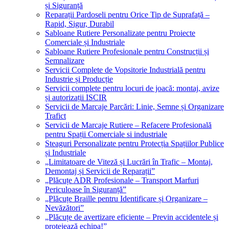
și Siguranță
Reparații Pardoseli pentru Orice Tip de Suprafață –
Rapid, Sigur, Durabil
Sabloane Rutiere Personalizate pentru Proiecte
Comerciale și Industriale
Sabloane Rutiere Profesionale pentru Construcții și
Semnalizare
Servicii Complete de Vopsitorie Industrială pentru
Industrie și Producție
Servicii complete pentru locuri de joacă: montaj, avize
și autorizații ISCIR
Servicii de Marcaje Parcări: Linie, Semne și Organizare
Trafict
Servicii de Marcaje Rutiere – Refacere Profesională
pentru Spații Comerciale si industriale
Steaguri Personalizate pentru Protecția Spațiilor Publice
și Industriale
„Limitatoare de Viteză și Lucrări în Trafic – Montaj,
Demontaj și Servicii de Reparații”
„Plăcuțe ADR Profesionale – Transport Marfuri
Periculoase în Siguranță”
„Plăcuțe Braille pentru Identificare și Organizare –
Nevăzători”
„Plăcuțe de avertizare eficiente – Previn accidentele și
protejează echipa!”