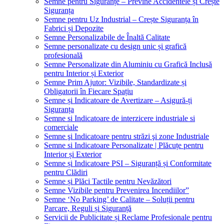
Semne pentru Siguranțe – Previne Accidentele și Crește
Siguranța
Semne pentru Uz Industrial – Crește Siguranța în
Fabrici și Depozite
Semne Personalizabile de Înaltă Calitate
Semne personalizate cu design unic și grafică
profesională
Semne Personalizate din Aluminiu cu Grafică Inclusă
pentru Interior și Exterior
Semne Prim Ajutor: Vizibile, Standardizate și
Obligatorii în Fiecare Spațiu
Semne și Indicatoare de Avertizare – Asigură-ți
Siguranța
Semne si Indicatoare de interzicere industriale si
comerciale
Semne şi Indicatoare pentru străzi şi zone Industriale
Semne si Indicatoare Personalizate | Plăcuțe pentru
Interior și Exterior
Semne și Indicatoare PSI – Siguranță și Conformitate
pentru Clădiri
Semne și Plăci Tactile pentru Nevăzători
Semne Vizibile pentru Prevenirea Incendiilor”
Semne ‘No Parking’ de Calitate – Soluții pentru
Parcare, Reguli și Siguranță
Servicii de Publicitate și Reclame Profesionale pentru