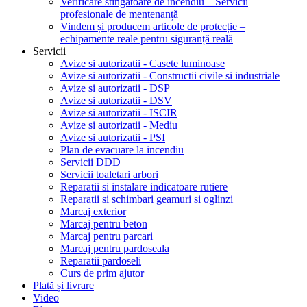
Verificare stingătoare de incendiu – Servicii
profesionale de mentenanță
Vindem și producem articole de protecție –
echipamente reale pentru siguranță reală
Servicii
Avize si autorizatii - Casete luminoase
Avize si autorizatii - Constructii civile si industriale
Avize si autorizatii - DSP
Avize si autorizatii - DSV
Avize si autorizatii - ISCIR
Avize si autorizatii - Mediu
Avize si autorizatii - PSI
Plan de evacuare la incendiu
Servicii DDD
Servicii toaletari arbori
Reparatii si instalare indicatoare rutiere
Reparatii si schimbari geamuri si oglinzi
Marcaj exterior
Marcaj pentru beton
Marcaj pentru parcari
Marcaj pentru pardoseala
Reparatii pardoseli
Curs de prim ajutor
Plată și livrare
Video