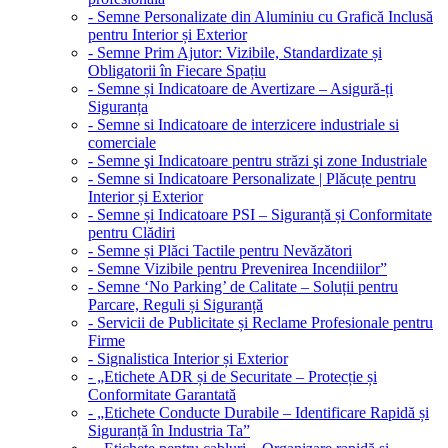
- Semne Personalizate din Aluminiu cu Grafică Inclusă
pentru Interior și Exterior
- Semne Prim Ajutor: Vizibile, Standardizate și
Obligatorii în Fiecare Spațiu
- Semne și Indicatoare de Avertizare – Asigură-ți
Siguranța
- Semne si Indicatoare de interzicere industriale si
comerciale
- Semne şi Indicatoare pentru străzi şi zone Industriale
- Semne si Indicatoare Personalizate | Plăcuțe pentru
Interior și Exterior
- Semne și Indicatoare PSI – Siguranță și Conformitate
pentru Clădiri
- Semne și Plăci Tactile pentru Nevăzători
- Semne Vizibile pentru Prevenirea Incendiilor”
- Semne ‘No Parking’ de Calitate – Soluții pentru
Parcare, Reguli și Siguranță
- Servicii de Publicitate și Reclame Profesionale pentru
Firme
- Signalistica Interior și Exterior
- „Etichete ADR și de Securitate – Protecție și
Conformitate Garantată
- „Etichete Conducte Durabile – Identificare Rapidă și
Siguranță în Industria Ta”