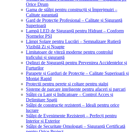
Orice Drum
Gama de stâlpi pentru construcții și împrejmuiri –
Calitate garantată
Gard de Protecție Profesional – Calitate și Siguranță
Superioară
Lampă LED de Siguranță pentru Hidrant – Conform
Normelor PSI
Lămpi Solare pentru Lucrări – Semnalizare Rutieră
Vizibilă Zi și Noapte
Limitatoare de viteză moderne pentru controlul
traficului și siguranță
Oglinzi de Siguranță pentru Prevenirea Accidentelor și
Furturilor
Parapete și Garduri de Protecție – Calitate Superioară și
Montaj Rapid
Protectii pentru perete si coltare pentru stalpi
Sisteme de parcare inteligente pentru afaceri si parcari
Stâlpi cu Lanț și Indicatoare – Control Acces și
Delimitare Spații
Stâlpi de construcție rezistenți – Ideali pentru orice
lucrare
Stâlpi de Evenimente Rezistenți – Perfecți pentru
Interior și Exterior
Stâlpi de Securitate Omologați – Siguranță Certificată
pentru Orice Proiect