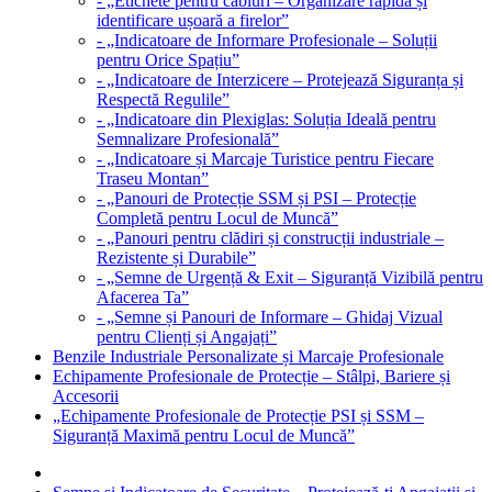
- „Etichete pentru cabluri – Organizare rapidă și
identificare ușoară a firelor”
- „Indicatoare de Informare Profesionale – Soluții
pentru Orice Spațiu”
- „Indicatoare de Interzicere – Protejează Siguranța și
Respectă Regulile”
- „Indicatoare din Plexiglas: Soluția Ideală pentru
Semnalizare Profesională”
- „Indicatoare și Marcaje Turistice pentru Fiecare
Traseu Montan”
- „Panouri de Protecție SSM și PSI – Protecție
Completă pentru Locul de Muncă”
- „Panouri pentru clădiri și construcții industriale –
Rezistente și Durabile”
- „Semne de Urgență & Exit – Siguranță Vizibilă pentru
Afacerea Ta”
- „Semne și Panouri de Informare – Ghidaj Vizual
pentru Clienți și Angajați”
Benzile Industriale Personalizate și Marcaje Profesionale
Echipamente Profesionale de Protecție – Stâlpi, Bariere și
Accesorii
„Echipamente Profesionale de Protecție PSI și SSM –
Siguranță Maximă pentru Locul de Muncă”