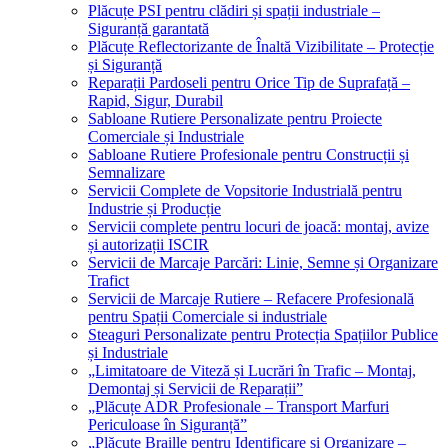
Plăcuțe PSI pentru clădiri și spații industriale –
Siguranță garantată
Plăcuțe Reflectorizante de Înaltă Vizibilitate – Protecție
și Siguranță
Reparații Pardoseli pentru Orice Tip de Suprafață –
Rapid, Sigur, Durabil
Sabloane Rutiere Personalizate pentru Proiecte
Comerciale și Industriale
Sabloane Rutiere Profesionale pentru Construcții și
Semnalizare
Servicii Complete de Vopsitorie Industrială pentru
Industrie și Producție
Servicii complete pentru locuri de joacă: montaj, avize
și autorizații ISCIR
Servicii de Marcaje Parcări: Linie, Semne și Organizare
Trafict
Servicii de Marcaje Rutiere – Refacere Profesională
pentru Spații Comerciale si industriale
Steaguri Personalizate pentru Protecția Spațiilor Publice
și Industriale
„Limitatoare de Viteză și Lucrări în Trafic – Montaj,
Demontaj și Servicii de Reparații”
„Plăcuțe ADR Profesionale – Transport Marfuri
Periculoase în Siguranță”
„Plăcuțe Braille pentru Identificare și Organizare –