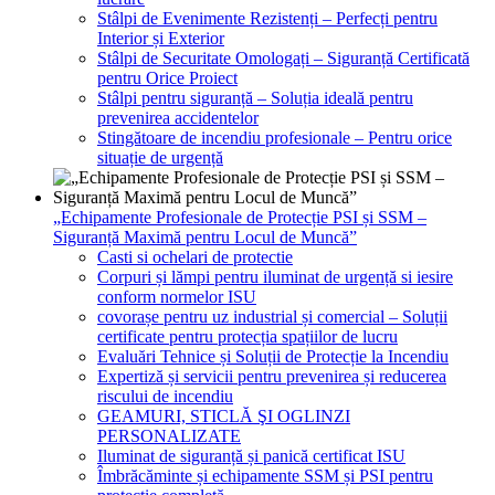
Stâlpi de Evenimente Rezistenți – Perfecți pentru
Interior și Exterior
Stâlpi de Securitate Omologați – Siguranță Certificată
pentru Orice Proiect
Stâlpi pentru siguranță – Soluția ideală pentru
prevenirea accidentelor
Stingătoare de incendiu profesionale – Pentru orice
situație de urgență
„Echipamente Profesionale de Protecție PSI și SSM –
Siguranță Maximă pentru Locul de Muncă”
Casti si ochelari de protectie
Corpuri și lămpi pentru iluminat de urgență si iesire
conform normelor ISU
covorașe pentru uz industrial și comercial – Soluții
certificate pentru protecția spațiilor de lucru
Evaluări Tehnice și Soluții de Protecție la Incendiu
Expertiză și servicii pentru prevenirea și reducerea
riscului de incendiu
GEAMURI, STICLĂ ŞI OGLINZI
PERSONALIZATE
Iluminat de siguranță și panică certificat ISU
Îmbrăcăminte și echipamente SSM și PSI pentru