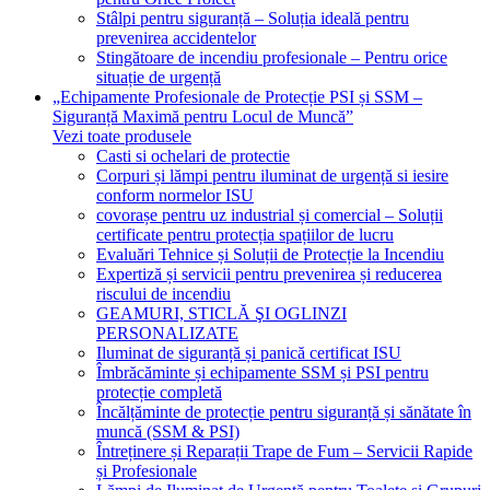
Stâlpi pentru siguranță – Soluția ideală pentru
prevenirea accidentelor
Stingătoare de incendiu profesionale – Pentru orice
situație de urgență
„Echipamente Profesionale de Protecție PSI și SSM –
Siguranță Maximă pentru Locul de Muncă”
Vezi toate produsele
Casti si ochelari de protectie
Corpuri și lămpi pentru iluminat de urgență si iesire
conform normelor ISU
covorașe pentru uz industrial și comercial – Soluții
certificate pentru protecția spațiilor de lucru
Evaluări Tehnice și Soluții de Protecție la Incendiu
Expertiză și servicii pentru prevenirea și reducerea
riscului de incendiu
GEAMURI, STICLĂ ŞI OGLINZI
PERSONALIZATE
Iluminat de siguranță și panică certificat ISU
Îmbrăcăminte și echipamente SSM și PSI pentru
protecție completă
Încălțăminte de protecție pentru siguranță și sănătate în
muncă (SSM & PSI)
Întreținere și Reparații Trape de Fum – Servicii Rapide
și Profesionale