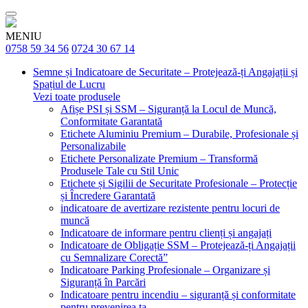
MENIU
0758 59 34 56
0724 30 67 14
Semne și Indicatoare de Securitate – Protejează-ți Angajații și
Spațiul de Lucru
Vezi toate produsele
Afișe PSI și SSM – Siguranță la Locul de Muncă,
Conformitate Garantată
Etichete Aluminiu Premium – Durabile, Profesionale și
Personalizabile
Etichete Personalizate Premium – Transformă
Produsele Tale cu Stil Unic
Etichete și Sigilii de Securitate Profesionale – Protecție
și Încredere Garantată
indicatoare de avertizare rezistente pentru locuri de
muncă
Indicatoare de informare pentru clienți și angajați
Indicatoare de Obligație SSM – Protejează-ți Angajații
cu Semnalizare Corectă”
Indicatoare Parking Profesionale – Organizare și
Siguranță în Parcări
Indicatoare pentru incendiu – siguranță și conformitate
pentru prevenirea ta