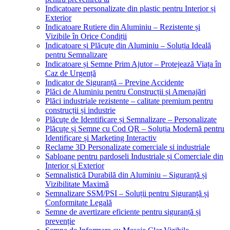
Indicatoare personalizate din plastic pentru Interior și
Exterior
Indicatoare Rutiere din Aluminiu – Rezistente și
Vizibile în Orice Condiții
Indicatoare și Plăcuțe din Aluminiu – Soluția Ideală
pentru Semnalizare
Indicatoare și Semne Prim Ajutor – Protejează Viața în
Caz de Urgență
Indicator de Siguranță – Previne Accidente
Plăci de Aluminiu pentru Construcții și Amenajări
Plăci industriale rezistente – calitate premium pentru
construcții și industrie
Plăcuțe de Identificare și Semnalizare – Personalizate
Plăcuțe și Semne cu Cod QR – Soluția Modernă pentru
Identificare și Marketing Interactiv
Reclame 3D Personalizate comerciale si industriale
Sabloane pentru pardoseli Industriale și Comerciale din
Interior și Exterior
Semnalistică Durabilă din Aluminiu – Siguranță și
Vizibilitate Maximă
Semnalizare SSM/PSI – Soluții pentru Siguranță și
Conformitate Legală
Semne de avertizare eficiente pentru siguranță și
prevenție