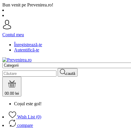
Bun venit pe Prevenirea.ro!
Contul meu
Înregistrează-te
Autentifică-te
caută
0
0.00 lei
Coșul este gol!
Wish List (0)
compare