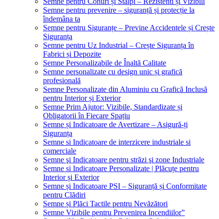
Semne pentru Conuri și Stâlpi – Rezistenti și Vizibili
Semne pentru prevenire – siguranță și protecție la
îndemâna ta
Semne pentru Siguranțe – Previne Accidentele și Crește
Siguranța
Semne pentru Uz Industrial – Crește Siguranța în
Fabrici și Depozite
Semne Personalizabile de Înaltă Calitate
Semne personalizate cu design unic și grafică
profesională
Semne Personalizate din Aluminiu cu Grafică Inclusă
pentru Interior și Exterior
Semne Prim Ajutor: Vizibile, Standardizate și
Obligatorii în Fiecare Spațiu
Semne și Indicatoare de Avertizare – Asigură-ți
Siguranța
Semne si Indicatoare de interzicere industriale si
comerciale
Semne şi Indicatoare pentru străzi şi zone Industriale
Semne si Indicatoare Personalizate | Plăcuțe pentru
Interior și Exterior
Semne și Indicatoare PSI – Siguranță și Conformitate
pentru Clădiri
Semne și Plăci Tactile pentru Nevăzători
Semne Vizibile pentru Prevenirea Incendiilor”