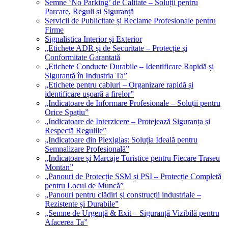
Semne ‘No Parking’ de Calitate – Soluții pentru
Parcare, Reguli și Siguranță
Servicii de Publicitate și Reclame Profesionale pentru
Firme
Signalistica Interior și Exterior
„Etichete ADR și de Securitate – Protecție și
Conformitate Garantată
„Etichete Conducte Durabile – Identificare Rapidă și
Siguranță în Industria Ta”
„Etichete pentru cabluri – Organizare rapidă și
identificare ușoară a firelor”
„Indicatoare de Informare Profesionale – Soluții pentru
Orice Spațiu”
„Indicatoare de Interzicere – Protejează Siguranța și
Respectă Regulile”
„Indicatoare din Plexiglas: Soluția Ideală pentru
Semnalizare Profesională”
„Indicatoare și Marcaje Turistice pentru Fiecare Traseu
Montan”
„Panouri de Protecție SSM și PSI – Protecție Completă
pentru Locul de Muncă”
„Panouri pentru clădiri și construcții industriale –
Rezistente și Durabile”
„Semne de Urgență & Exit – Siguranță Vizibilă pentru
Afacerea Ta”