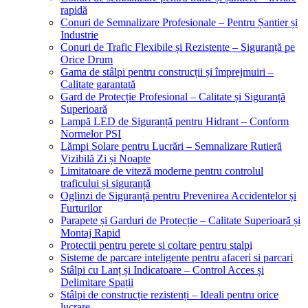
rapidă
Conuri de Semnalizare Profesionale – Pentru Șantier și
Industrie
Conuri de Trafic Flexibile și Rezistente – Siguranță pe
Orice Drum
Gama de stâlpi pentru construcții și împrejmuiri –
Calitate garantată
Gard de Protecție Profesional – Calitate și Siguranță
Superioară
Lampă LED de Siguranță pentru Hidrant – Conform
Normelor PSI
Lămpi Solare pentru Lucrări – Semnalizare Rutieră
Vizibilă Zi și Noapte
Limitatoare de viteză moderne pentru controlul
traficului și siguranță
Oglinzi de Siguranță pentru Prevenirea Accidentelor și
Furturilor
Parapete și Garduri de Protecție – Calitate Superioară și
Montaj Rapid
Protectii pentru perete si coltare pentru stalpi
Sisteme de parcare inteligente pentru afaceri si parcari
Stâlpi cu Lanț și Indicatoare – Control Acces și
Delimitare Spații
Stâlpi de construcție rezistenți – Ideali pentru orice
lucrare