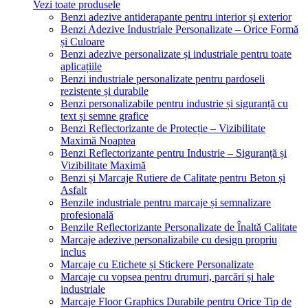
Vezi toate produsele
Benzi adezive antiderapante pentru interior și exterior
Benzi Adezive Industriale Personalizate – Orice Formă
și Culoare
Benzi adezive personalizate și industriale pentru toate
aplicațiile
Benzi industriale personalizate pentru pardoseli
rezistente și durabile
Benzi personalizabile pentru industrie și siguranță cu
text și semne grafice
Benzi Reflectorizante de Protecție – Vizibilitate
Maximă Noaptea
Benzi Reflectorizante pentru Industrie – Siguranță și
Vizibilitate Maximă
Benzi și Marcaje Rutiere de Calitate pentru Beton și
Asfalt
Benzile industriale pentru marcaje și semnalizare
profesională
Benzile Reflectorizante Personalizate de Înaltă Calitate
Marcaje adezive personalizabile cu design propriu
inclus
Marcaje cu Etichete și Stickere Personalizate
Marcaje cu vopsea pentru drumuri, parcări și hale
industriale
Marcaje Floor Graphics Durabile pentru Orice Tip de