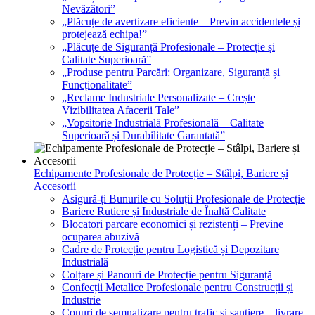
Nevăzători”
„Plăcuțe de avertizare eficiente – Previn accidentele și
protejează echipa!”
„Plăcuțe de Siguranță Profesionale – Protecție și
Calitate Superioară”
„Produse pentru Parcări: Organizare, Siguranță și
Funcționalitate”
„Reclame Industriale Personalizate – Crește
Vizibilitatea Afacerii Tale”
„Vopsitorie Industrială Profesională – Calitate
Superioară și Durabilitate Garantată”
Echipamente Profesionale de Protecție – Stâlpi, Bariere și
Accesorii
Asigură-ți Bunurile cu Soluții Profesionale de Protecție
Bariere Rutiere și Industriale de Înaltă Calitate
Blocatori parcare economici și rezistenți – Previne
ocuparea abuzivă
Cadre de Protecție pentru Logistică și Depozitare
Industrială
Colțare și Panouri de Protecție pentru Siguranță
Confecții Metalice Profesionale pentru Construcții și
Industrie
Conuri de semnalizare pentru trafic și șantiere – livrare