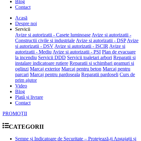
Blog
Contact
Acasă
Despre noi
Servicii
Avize si autorizatii - Casete luminoase
Avize si autorizatii -
Constructii civile si industriale
Avize si autorizatii - DSP
Avize
si autorizatii - DSV
Avize si autorizatii - ISCIR
Avize si
autorizatii - Mediu
Avize si autorizatii - PSI
Plan de evacuare
la incendiu
Servicii DDD
Servicii toaletari arbori
Reparatii si
instalare indicatoare rutiere
Reparatii si schimbari geamuri si
oglinzi
Marcaj exterior
Marcaj pentru beton
Marcaj pentru
parcari
Marcaj pentru pardoseala
Reparatii pardoseli
Curs de
prim ajutor
Video
Blog
Plată și livrare
Contact
PROMOȚII
CATEGORII
Semne și Indicatoare de Securitate – Protejează-ți Angajații și