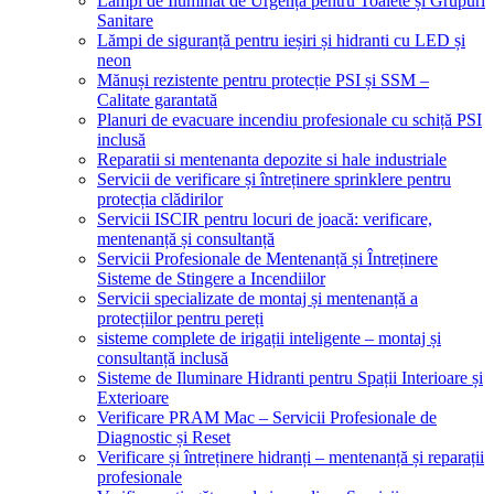
Lămpi de Iluminat de Urgență pentru Toalete și Grupuri
Sanitare
Lămpi de siguranță pentru ieșiri și hidranti cu LED și
neon
Mănuși rezistente pentru protecție PSI și SSM –
Calitate garantată
Planuri de evacuare incendiu profesionale cu schiță PSI
inclusă
Reparatii si mentenanta depozite si hale industriale
Servicii de verificare și întreținere sprinklere pentru
protecția clădirilor
Servicii ISCIR pentru locuri de joacă: verificare,
mentenanță și consultanță
Servicii Profesionale de Mentenanță și Întreținere
Sisteme de Stingere a Incendiilor
Servicii specializate de montaj și mentenanță a
protecțiilor pentru pereți
sisteme complete de irigații inteligente – montaj și
consultanță inclusă
Sisteme de Iluminare Hidranti pentru Spații Interioare și
Exterioare
Verificare PRAM Mac – Servicii Profesionale de
Diagnostic și Reset
Verificare și întreținere hidranți – mentenanță și reparații
profesionale