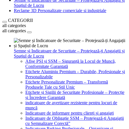
Semne și Indicatoare de Securitate – Protejează-ți Angajații și
Spațiul de Lucru
Reclame 3D Personalizate comerciale si industriale
CATEGORII
all categories
all categories
Semne și Indicatoare de Securitate – Protejează-ți Angajații și
Spațiul de Lucru
Afișe PSI și SSM – Siguranță la Locul de Muncă,
Conformitate Garantată
Etichete Aluminiu Premium – Durabile, Profesionale și
Personalizabile
Etichete Personalizate Premium – Transformă
Produsele Tale cu Stil Unic
Etichete și Sigilii de Securitate Profesionale – Protecție
și Încredere Garantată
indicatoare de avertizare rezistente pentru locuri de
muncă
Indicatoare de informare pentru clienți și angajați
Indicatoare de Obligație SSM – Protejează-ți Angajații
cu Semnalizare Corectă”
Indicatoare Parking Profesionale – Organizare și