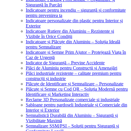
Siguranță în Parcări
Indicatoare pentru incendiu – siguranță și conformitate
pentru prevenirea ta
Indicatoare personalizate din plastic pentru Interior și
Exterior
Indicatoare Rutiere din Aluminiu – Rezistente și
Vizibile în Orice Condiții
Indicatoare și Plăcuțe din Aluminiu – Soluția Ideală
pentru Semnalizare
Indicatoare și Semne Prim Ajutor – Protejează Viața în
Caz de Urgență
Indicator de Siguranță – Previne Accidente
Plăci de Aluminiu pentru Construcții și Amenajări
Plăci industriale rezistente – calitate premium pentru
construcții și industrie
Plăcuțe de Identificare și Semnalizare – Personalizate
Plăcuțe și Semne cu Cod QR – Soluția Modernă pentru
Identificare și Marketing Interactiv
Reclame 3D Personalizate comerciale si industriale
Sabloane pentru pardoseli Industriale și Comerciale din
Interior și Exterior
Semnalistică Durabilă din Aluminiu – Siguranță și
Vizibilitate Maximă
Semnalizare SSM/PSI – Soluții pentru Siguranță și