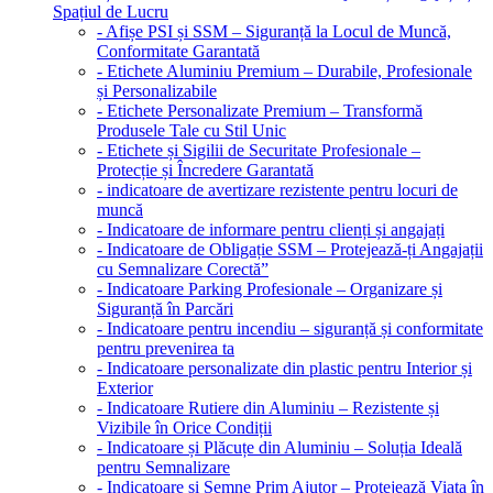
Spațiul de Lucru
- Afișe PSI și SSM – Siguranță la Locul de Muncă,
Conformitate Garantată
- Etichete Aluminiu Premium – Durabile, Profesionale
și Personalizabile
- Etichete Personalizate Premium – Transformă
Produsele Tale cu Stil Unic
- Etichete și Sigilii de Securitate Profesionale –
Protecție și Încredere Garantată
- indicatoare de avertizare rezistente pentru locuri de
muncă
- Indicatoare de informare pentru clienți și angajați
- Indicatoare de Obligație SSM – Protejează-ți Angajații
cu Semnalizare Corectă”
- Indicatoare Parking Profesionale – Organizare și
Siguranță în Parcări
- Indicatoare pentru incendiu – siguranță și conformitate
pentru prevenirea ta
- Indicatoare personalizate din plastic pentru Interior și
Exterior
- Indicatoare Rutiere din Aluminiu – Rezistente și
Vizibile în Orice Condiții
- Indicatoare și Plăcuțe din Aluminiu – Soluția Ideală
pentru Semnalizare
- Indicatoare și Semne Prim Ajutor – Protejează Viața în