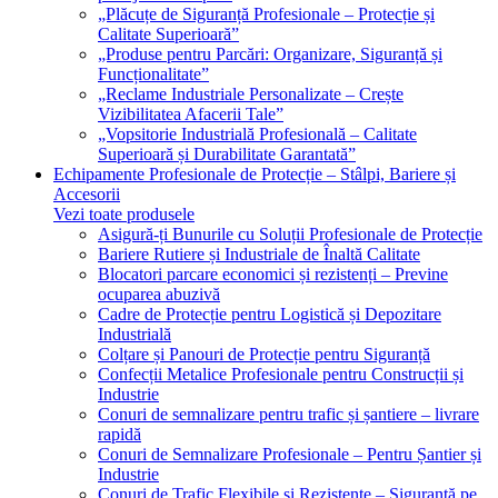
„Plăcuțe de Siguranță Profesionale – Protecție și
Calitate Superioară”
„Produse pentru Parcări: Organizare, Siguranță și
Funcționalitate”
„Reclame Industriale Personalizate – Crește
Vizibilitatea Afacerii Tale”
„Vopsitorie Industrială Profesională – Calitate
Superioară și Durabilitate Garantată”
Echipamente Profesionale de Protecție – Stâlpi, Bariere și
Accesorii
Vezi toate produsele
Asigură-ți Bunurile cu Soluții Profesionale de Protecție
Bariere Rutiere și Industriale de Înaltă Calitate
Blocatori parcare economici și rezistenți – Previne
ocuparea abuzivă
Cadre de Protecție pentru Logistică și Depozitare
Industrială
Colțare și Panouri de Protecție pentru Siguranță
Confecții Metalice Profesionale pentru Construcții și
Industrie
Conuri de semnalizare pentru trafic și șantiere – livrare
rapidă
Conuri de Semnalizare Profesionale – Pentru Șantier și
Industrie
Conuri de Trafic Flexibile și Rezistente – Siguranță pe