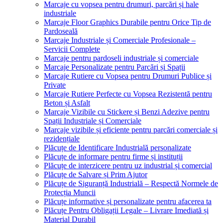
Marcaje cu vopsea pentru drumuri, parcări și hale
industriale
Marcaje Floor Graphics Durabile pentru Orice Tip de
Pardoseală
Marcaje Industriale și Comerciale Profesionale –
Servicii Complete
Marcaje pentru pardoseli industriale și comerciale
Marcaje Personalizate pentru Parcări și Spații
Marcaje Rutiere cu Vopsea pentru Drumuri Publice și
Private
Marcaje Rutiere Perfecte cu Vopsea Rezistentă pentru
Beton și Asfalt
Marcaje Vizibile cu Stickere și Benzi Adezive pentru
Spații Industriale și Comerciale
Marcaje vizibile și eficiente pentru parcări comerciale și
rezidențiale
Plăcuțe de Identificare Industrială personalizate
Plăcuțe de informare pentru firme și instituții
Plăcuțe de interzicere pentru uz industrial și comercial
Plăcuțe de Salvare și Prim Ajutor
Plăcuțe de Siguranță Industrială – Respectă Normele de
Protecția Muncii
Plăcuțe informative și personalizate pentru afacerea ta
Plăcuțe Pentru Obligații Legale – Livrare Imediată și
Material Durabil