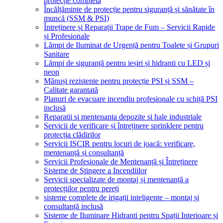
protecție completă
Încălțăminte de protecție pentru siguranță și sănătate în
muncă (SSM & PSI)
Întreținere și Reparații Trape de Fum – Servicii Rapide
și Profesionale
Lămpi de Iluminat de Urgență pentru Toalete și Grupuri
Sanitare
Lămpi de siguranță pentru ieșiri și hidranti cu LED și
neon
Mănuși rezistente pentru protecție PSI și SSM –
Calitate garantată
Planuri de evacuare incendiu profesionale cu schiță PSI
inclusă
Reparatii si mentenanta depozite si hale industriale
Servicii de verificare și întreținere sprinklere pentru
protecția clădirilor
Servicii ISCIR pentru locuri de joacă: verificare,
mentenanță și consultanță
Servicii Profesionale de Mentenanță și Întreținere
Sisteme de Stingere a Incendiilor
Servicii specializate de montaj și mentenanță a
protecțiilor pentru pereți
sisteme complete de irigații inteligente – montaj și
consultanță inclusă
Sisteme de Iluminare Hidranti pentru Spații Interioare și