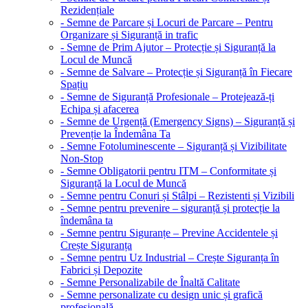
Rezidențiale
- Semne de Parcare și Locuri de Parcare – Pentru
Organizare și Siguranță in trafic
- Semne de Prim Ajutor – Protecție și Siguranță la
Locul de Muncă
- Semne de Salvare – Protecție și Siguranță în Fiecare
Spațiu
- Semne de Siguranță Profesionale – Protejează-ți
Echipa și afacerea
- Semne de Urgență (Emergency Signs) – Siguranță și
Prevenție la Îndemâna Ta
- Semne Fotoluminescente – Siguranță și Vizibilitate
Non-Stop
- Semne Obligatorii pentru ITM – Conformitate și
Siguranță la Locul de Muncă
- Semne pentru Conuri și Stâlpi – Rezistenti și Vizibili
- Semne pentru prevenire – siguranță și protecție la
îndemâna ta
- Semne pentru Siguranțe – Previne Accidentele și
Crește Siguranța
- Semne pentru Uz Industrial – Crește Siguranța în
Fabrici și Depozite
- Semne Personalizabile de Înaltă Calitate
- Semne personalizate cu design unic și grafică
profesională