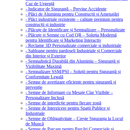
Caz de Urgență
- Indicator de Siguranță – Previne Accidente
- Plăci de Aluminiu pentru Construcții și Amenajări
- Plăci industriale rezistente – calitate premium pentru
construcții și industrie
- Plăcuțe de Identificare și Semnalizare – Personalizate
- Plăcuțe și Semne cu Cod QR – Soluția Modernă
pentru Identificare și Marketing Interactiv
- Reclame 3D Personalizate comerciale si industriale
- Sabloane pentru pardoseli Industriale și Comerciale
din Interior și Exterior
- Semnalistică Durabilă din Aluminiu – Siguranță și
Vizibilitate Maximă
- Semnalizare SSM/PSI – Soluții pentru Siguranță și
Conformitate Legală
- Semne de avertizare eficiente pentru siguranță și
prevenție
- Semne de Informare cu Mesaje Clar Vizibile –
Personalizare Inclusă
- Semne de interdicție pentru fiecare zonă
- Semne de Interzicere pentru Spații Publice și
Industriale
- Semne de Obligativitate – Crește Siguranța la Locul
de Muncă
- Semne de Parcare pentru Parcări Comerciale și