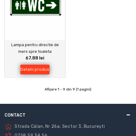
Lampa pentru directie de
mers spre toaleta
67.88 lei
Detalii produs
Afişare 1 - 9 din 9 (1 pagini)
CONTACT
Strada Călan, Nr 26a, Sector 3, București
0758 59 34 56