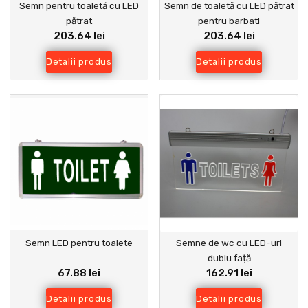
Semn pentru toaletă cu LED
Semn de toaletă cu LED pătrat
pătrat
pentru barbati
203.64 lei
203.64 lei
Detalii produs
Detalii produs
Semn LED pentru toalete
Semne de wc cu LED-uri
dublu față
67.88 lei
162.91 lei
Detalii produs
Detalii produs