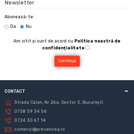
Newsletter
Abonează-te:
Da
Nu
Am citit şi sunt de acord cu
Politica noastră de
confidențialitate
CONTACT
Strada Călan, Nr 26a, Sector 3, București
0758 59 34 56
0724 30 67 14
comenzi@prevenirea.ro