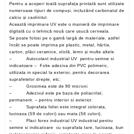
Pentru a acoperi toată suprafața printată sunt utilizate
numeroase tipuri de compuși, incluzând carbonatul de
calciu și caolinitul.
Această imprimare UV este o manieră de imprimare
digitală cu o tehnică nouă care usucă cerneala.
Se poate folosi pe o gamă largă de materiale, astfel
încât se poate imprima pe plastic, metal, hârtie,
carton, plăci ceramice, sticlă, lemn și multe altele.
– Autocolant industrial UV pentru semne si
indicatoare – Folie adeziva din PVC polimeric,
utilizata in special la exterior, pentru decorarea
suprafetelor drepte, etc;
– Grosimea este de 90 microni.
– Adezivul este pe baza de poliacrilat,
permanent. – pentru interior si exterior.
– Suprafata foliei este integral colorata,
lucioasa (59 de culori) sau mata (56 culori).
– Placi forex industrial UV industrial pentru
semne si indicatoare cu suprafata tare, lucioasa, bun