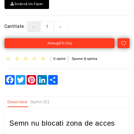
Încărcă Un Fişier
Cantitate :
Adaugă În Coş
0 opinii
Spune-ţi opinia
Facebook
Twitter
Pinterest
LinkedIn
Share
Descriere
Opinii (0)
Semn nu blocati zona de acces