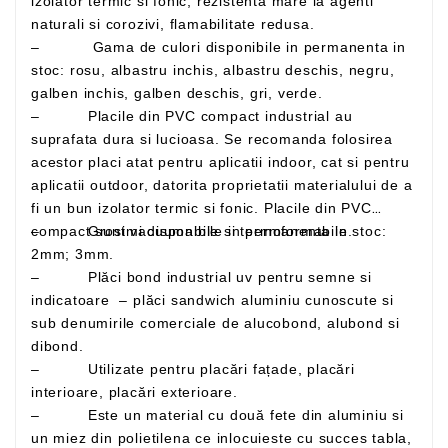
izolator termic si fonic, rezistenta mare la agenti
naturali si corozivi, flamabilitate redusa.
– Gama de culori disponibile in permanenta in
stoc: rosu, albastru inchis, albastru deschis, negru,
galben inchis, galben deschis, gri, verde.
– Placile din PVC compact industrial au
suprafata dura si lucioasa. Se recomanda folosirea
acestor placi atat pentru aplicatii indoor, cat si pentru
aplicatii outdoor, datorita proprietatii materialului de a
fi un bun izolator termic si fonic. Placile din PVC
– Grosimi disponibile in permanenta in stoc:
compact sunt vacuumabile si termoformabile.
2mm; 3mm.
– Plăci bond industrial uv pentru semne si
indicatoare – plăci sandwich aluminiu cunoscute si
sub denumirile comerciale de alucobond, alubond si
dibond.
– Utilizate pentru placări fațade, placări
interioare, placări exterioare.
– Este un material cu două fete din aluminiu si
un miez din polietilena ce inlocuieste cu succes tabla,