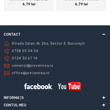
6.79 lei
6.79 lei
pentru avertizare clară şi
Interzis | Indicator de
vizibilă
Securitate SSM
CONTACT
Strada Călan, Nr 26a, Sector 3, București
0758 59 34 56
0724 30 67 14
comenzi@prevenirea.ro
office@prevenirea.ro
INFORMAŢII
CONTUL MEU