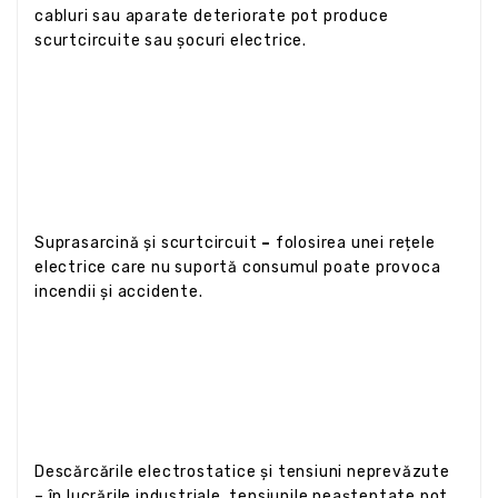
cabluri sau aparate deteriorate pot produce
scurtcircuite sau șocuri electrice.
Suprasarcină și scurtcircuit
–
folosirea unei rețele
electrice care nu suportă consumul poate provoca
incendii și accidente.
Descărcările electrostatice și tensiuni neprevăzute
– în lucrările industriale, tensiunile neașteptate pot