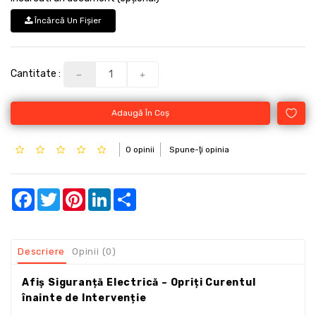
Încărcă Un Fişier
Cantitate :
Adaugă În Coş
0 opinii
Spune-ţi opinia
Facebook
Twitter
Pinterest
LinkedIn
Share
Descriere
Opinii (0)
Afiș Siguranță Electrică – Opriți Curentul
înainte de Intervenție