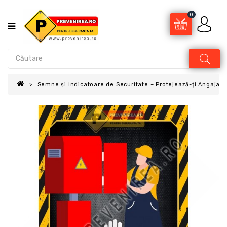
0
Semne și Indicatoare de Securitate – Protejează-ți Angajații