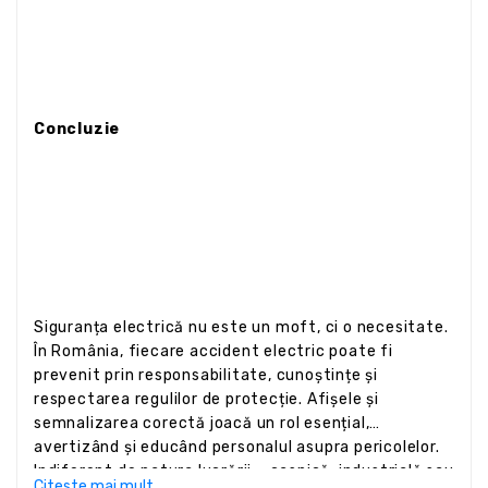
Concluzie
Siguranța electrică nu este un moft, ci o necesitate.
În România, fiecare accident electric poate fi
prevenit prin responsabilitate, cunoștințe și
respectarea regulilor de protecție. Afișele și
semnalizarea corectă joacă un rol esențial,
avertizând și educând personalul asupra pericolelor.
Indiferent de natura lucrării – casnică, industrială sau
Citeste mai mult