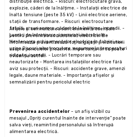
distribuție electrică. - Riscuri: electrocutare gravă,
explozie, căderi de la înălțime. - Instalații electrice de
înaltă tensiune (peste 35 kV) - Linii electrice aeriene,
stații de transformare. - Riscuri: electrocutare
fatală, arsuri severe, căderi de la înălțime, incendii. -
Afișele și semnalizarea sunt elemente esențiale
Lucrări de întreținere și reparații industriale -
pentru prevenirea accidentelor electrice. Ele
Mentenanța echipamentelor electrice în fabrici sau
informează și avertizează toți angajații și vizitatorii
uzine.Riscuri: electrocutare, expunere la temperaturi
asupra pericolelor prezente. Importanța lor se poate
ridicate, incendii. - Lucrări temporare sau
evidenția astfel:
neautorizate - Montarea instalațiilor electrice fără
aviz sau protecții. - Riscuri: accidente grave, amenzi
legale, daune materiale. - Importanța afișelor și
semnalizării pentru pericolul electric
Prevenirea accidentelor
– un afiș vizibil cu
mesajul „Opriți curentul înainte de intervenție” poate
salva vieți, reamintind personalului să întrerupă
alimentarea electrică.