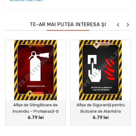
de întreținere – principiul de bază rămâne același:
„Opriți curentul înainte de intervenție”. Această
simplă măsură, combinată cu respectarea legislației
și folosirea echipamentului de protecție, poate salva
TE-AR MAI PUTEA INTERESA ȘI
vieți și preveni pagube materiale majore.
Afișe de Stingătoare de
Afișe de Siguranță pentru
Incendiu – Protejează-ți
Butoane de Alarmă la
6.79 lei
6.79 lei
Angajații și Clădirea
Incendiu