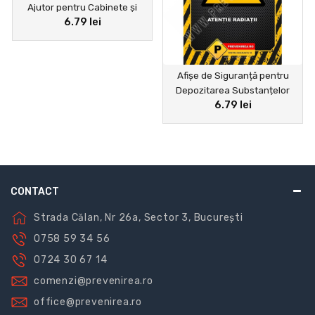
Ajutor pentru Cabinete și
6.79 lei
Puncte de Intervenție
Afișe de Siguranță pentru
Depozitarea Substanțelor
6.79 lei
Periculoase – Protejează-ți
Angajații și Depozitul
CONTACT
Strada Călan, Nr 26a, Sector 3, București
0758 59 34 56
0724 30 67 14
comenzi@prevenirea.ro
office@prevenirea.ro