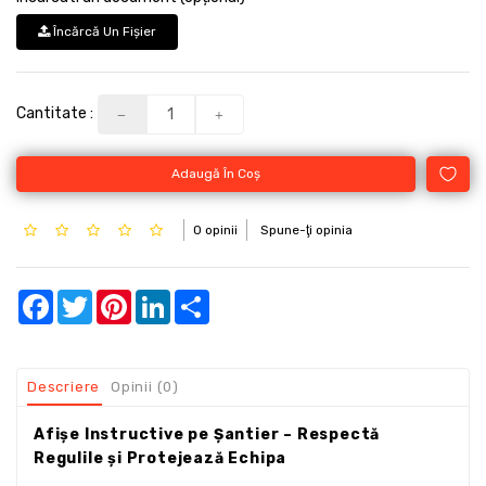
Încărcă Un Fişier
Cantitate :
Adaugă În Coş
0 opinii
Spune-ţi opinia
Facebook
Twitter
Pinterest
LinkedIn
Share
Descriere
Opinii (0)
Afișe Instructive pe Șantier – Respectă
Regulile și Protejează Echipa