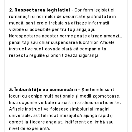
2. Respectarea legislației
- Conform legislației
românești și normelor de securitate și sănătate în
muncă, șantierele trebuie să afișeze informații
vizibile și accesibile pentru toți angajații.
Nerespectarea acestor norme poate atrage amenzi,
penalități sau chiar suspendarea lucrărilor. Afișele
instructive sunt dovada clară că compania ta
respectă regulile și prioritizează siguranța.
3. Îmbunătățirea comunicării
- Șantierele sunt
locuri cu echipe multinaționale și medii zgomotoase.
Instrucțiunile verbale nu sunt întotdeauna eficiente.
Afișele instructive folosesc simboluri și imagini
universale, astfel încât mesajul să ajungă rapid și
corect la fiecare angajat, indiferent de limbă sau
nivel de experiență.