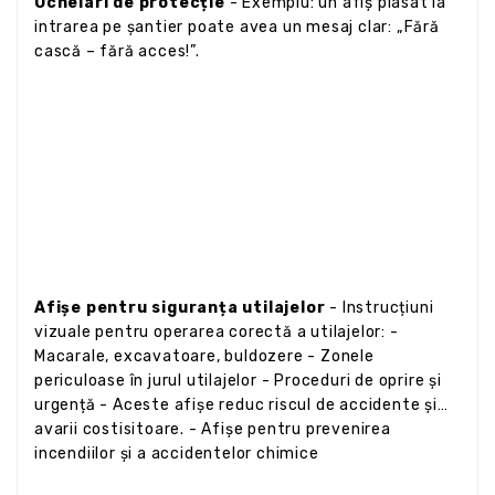
Ochelari de protecție
- Exemplu: un afiș plasat la
intrarea pe șantier poate avea un mesaj clar: „Fără
cască – fără acces!”.
Afișe pentru siguranța utilajelor
- Instrucțiuni
vizuale pentru operarea corectă a utilajelor: -
Macarale, excavatoare, buldozere - Zonele
periculoase în jurul utilajelor - Proceduri de oprire și
urgență - Aceste afișe reduc riscul de accidente și
avarii costisitoare. - Afișe pentru prevenirea
incendiilor și a accidentelor chimice